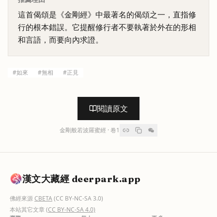
這首偈頌是《金剛經》中最著名的偈頌之一，直指修
行的根本錯誤。它提醒修行者不要執著於外在的形相
和言語，而要向內求證。
#
如來
#
無相
#
正見
閱讀原文
金剛般若波羅蜜經
· 卷
1
漢文大藏經 deerpark.app
佛經來源
CBETA
(CC BY-NC-SA 3.0)
本站其它文章
(CC BY-NC-SA 4.0)