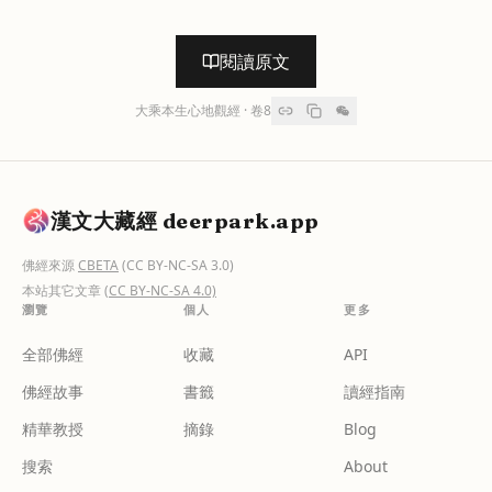
閱讀原文
大乘本生心地觀經
· 卷
8
漢文大藏經 deerpark.app
佛經來源
CBETA
(CC BY-NC-SA 3.0)
本站其它文章
(CC BY-NC-SA 4.0)
瀏覽
個人
更多
全部佛經
收藏
API
佛經故事
書籤
讀經指南
精華教授
摘錄
Blog
搜索
About