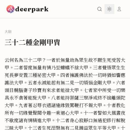
跳到主要內容
deerpark
大願
三十二種金剛甲冑
云何名為三十二甲？一者於無量劫為眾生故不厭生死受苦大
甲。二者誓度無量有情乃至螻蟻不捨大甲。三者覺悟眾生生
死長夢安置三種祕密大甲。四者擁護佛法於一切時猶如響應
護法大甲。五者永滅能起有無二見一切煩惱金剛大甲。六者
頭目髓腦妻子珍寶有來求者能捨大甲。七者家中所受一切樂
具永不貪著能施大甲。八者能持菩薩三聚淨戒終不捨離頭陀
大甲。九者著忍辱衣遇諸違緣毀罵鞭打不報大甲。十者教化
所有一切緣覺聲聞令趣一乘迴心大甲。十一者譬如大風晝夜
不歇度諸有情精進大甲。十二者身心寂靜口無過犯修行解脫
三昧大甲。十三者生死涅槃無有二見饒益眾生平等大甲。十