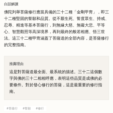
白話解讀
佛陀列舉菩薩修行應當具備的三十二種「金剛甲冑」，即三
十二種堅固的誓願和品質。從不厭生死、誓度眾生、持戒、
忍辱、精進等基本菩薩行，到無緣大慈、無礙大悲、平等
心、智慧觀照等高深境界，再到最終的般若相應、悟三世
法。這三十二種甲冑涵蓋了菩薩道的全部內容，是菩薩修行
的完整指南。
推薦理由
這是對菩薩道最全面、最系統的描述。三十二這個數
字與佛的三十二相相呼應，表明這些品質是成佛的必
要條件。對於發心修行的菩薩，這是最重要的修行指
南。
#
菩薩行
#
誓願
#
修行