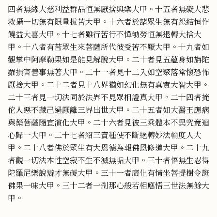
四者無緣大慈利益群品恒無厭捨與樂大甲。十五者無礙大悲
救攝一切無有限量拔苦大甲。十六者於諸眾生無有怨結恒作
饒益大喜大甲。十七者雖行苦行不憚劬勞恒無退轉大捨大
甲。十八者有苦眾生來菩薩所代彼受苦不厭大甲。十九者如
觀掌中阿摩勒果如是能見解脫大甲。二十者見五蘊身如旃陀
羅損害善事無著大甲。二十一者見十二入如空聚落常懷恐怖
厭捨大甲。二十二者見十八界猶如幻化無有真實大智大甲。
二十三者見一切法同於法界不見眾相證真大甲。二十四者掩
佗人惡不藏己過厭離三界出世大甲。二十五者如大醫王應病
與藥菩薩隨宜演化大甲。二十六者見彼三乘體本不異究竟迴
心歸一大甲。二十七者紹三寶種使不斷絕轉妙法輪度人大
甲。二十八者佛於眾生有大恩德為報佛恩修道大甲。二十九
者觀一切法本性空寂不生不滅無垢大甲。三十者悟無生忍得
陀羅尼樂說辯才無礙大甲。三十一者廣化有情坐菩提樹令證
佛果一味大甲。三十二者一剎那心般若相應悟三世法無餘大
甲。