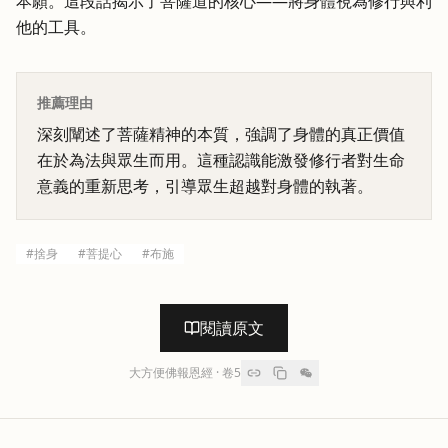
本願。這段話揭示了菩薩道的核心——將身體視為修行與利
他的工具。
推薦理由
深刻闡述了菩薩精神的本質，強調了身體的真正價值
在於為法與眾生而用。這種認識能激發修行者對生命
意義的重新思考，引導眾生超越對身體的執著。
#
捨身
#
菩提心
#
布施
閱讀原文
大方便佛報恩經
· 卷
5