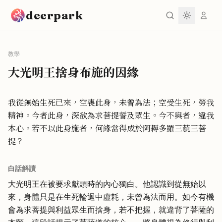
跳到主要內容
deerpark
教學
大光明王捨身布施的因緣
我從無始生死已來，空喪此身，未曾為法；空受生死，勞我
精神。今者此身，深欲為求菩提誓及眾生。今不與者，違我
本心。若不以此身施者，何緣當得成於阿耨多羅三藐三菩
提？
白話解讀
大光明王在被要求獻頭時的內心獨白。他認識到從無始以
來，身體只是在生死輪迴中虛耗，未曾為法而用。如今有機
會為求菩提與利益眾生而捨身，若不把握，就違背了菩薩的