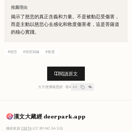
推薦理由
揭示了慈悲的真正含義和力量。不是被動忍受傷害，
而是主動以慈悲心去感化和救度傷害者，這是菩薩道
的核心實踐。
#
慈悲
#
宿世因緣
#
救度
閱讀原文
大方便佛報恩經
· 卷
4
漢文大藏經 deerpark.app
佛經來源
CBETA
(CC BY-NC-SA 3.0)