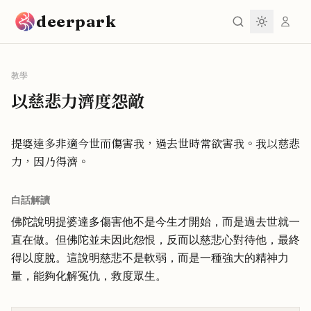
跳到主要內容
deerpark
教學
以慈悲力濟度怨敵
提婆達多非適今世而傷害我，過去世時常欲害我。我以慈悲
力，因乃得濟。
白話解讀
佛陀說明提婆達多傷害他不是今生才開始，而是過去世就一
直在做。但佛陀並未因此怨恨，反而以慈悲心對待他，最終
得以度脫。這說明慈悲不是軟弱，而是一種強大的精神力
量，能夠化解冤仇，救度眾生。