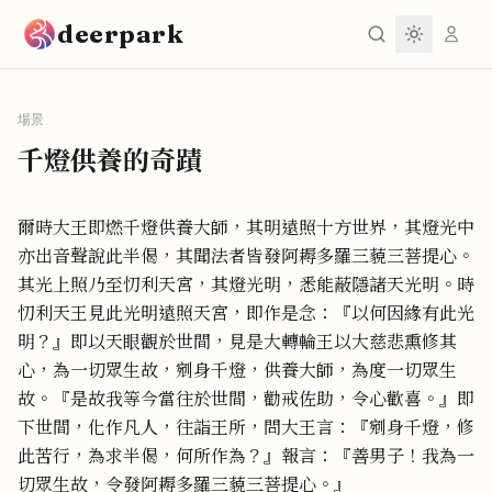
跳到主要內容
deerpark
場景
千燈供養的奇蹟
爾時大王即燃千燈供養大師，其明遠照十方世界，其燈光中
亦出音聲說此半偈，其聞法者皆發阿耨多羅三藐三菩提心。
其光上照乃至忉利天宮，其燈光明，悉能蔽隱諸天光明。時
忉利天王見此光明遠照天宮，即作是念：『以何因緣有此光
明？』即以天眼觀於世間，見是大轉輪王以大慈悲熏修其
心，為一切眾生故，剜身千燈，供養大師，為度一切眾生
故。『是故我等今當往於世間，勸戒佐助，令心歡喜。』即
下世間，化作凡人，往詣王所，問大王言：『剜身千燈，修
此苦行，為求半偈，何所作為？』報言：『善男子！我為一
切眾生故，令發阿耨多羅三藐三菩提心。』