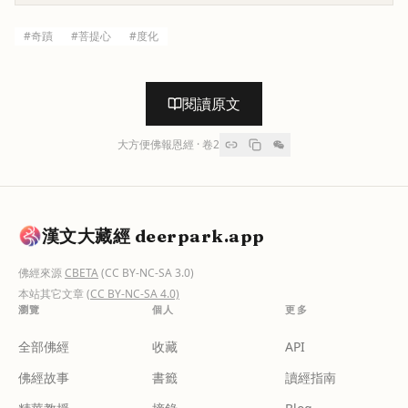
#
奇蹟
#
菩提心
#
度化
閱讀原文
大方便佛報恩經
· 卷
2
漢文大藏經 deerpark.app
佛經來源
CBETA
(CC BY-NC-SA 3.0)
本站其它文章
(CC BY-NC-SA 4.0)
瀏覽
個人
更多
全部佛經
收藏
API
佛經故事
書籤
讀經指南