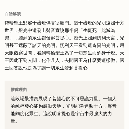
白話解讀
轉輪聖王點燃千盞燈供養婆羅門。這千盞燈的光明遠照十方
世界，燈光中還發出聲音宣說那半偈「生輒死，此滅為
樂」，聽到的眾生都發起菩提心。燈光上照到忉利天宮，光
明甚至遮蔽了諸天的光明。忉利天王看到這奇異的光明，用
天眼觀察世間，看到轉輪聖王為了一切眾生而剜身千燈。天
王因此下到人間，化作凡人，去問國王為什麼要這樣做。國
王回答說他是為了讓一切眾生發起菩提心。
推薦理由
這段場景描寫展現了菩提心的不可思議力量。一個人
的純粹發心能夠感動天地，光明能夠遠照十方，聲音
能夠度化眾生。這說明菩提心是宇宙中最強大的力
量。