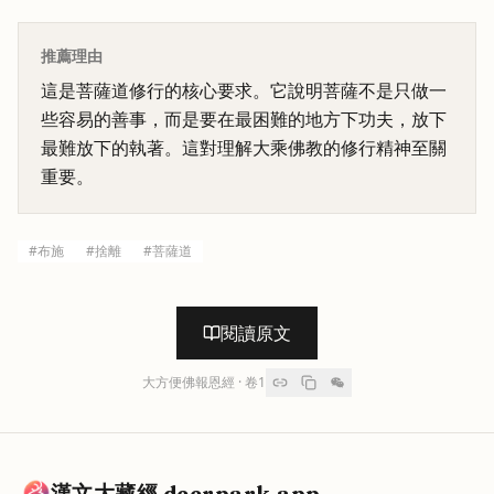
推薦理由
這是菩薩道修行的核心要求。它說明菩薩不是只做一
些容易的善事，而是要在最困難的地方下功夫，放下
最難放下的執著。這對理解大乘佛教的修行精神至關
重要。
#
布施
#
捨離
#
菩薩道
閱讀原文
大方便佛報恩經
· 卷
1
漢文大藏經 deerpark.app