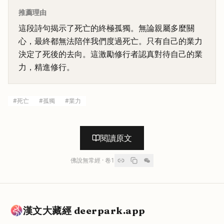
推薦理由
這段詩句揭示了死亡的終極孤獨。無論親屬多麼關
心，最終都無法陪伴我們度過死亡。只有自己的業力
決定了死後的去向。這激勵修行者認真對待自己的業
力，精進修行。
#
死亡
#
孤獨
#
業力
閱讀原文
佛說無常經
· 卷
1
漢文大藏經 deerpark.app