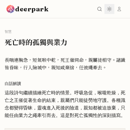
跳到主要內容
deerpark
智慧
死亡時的孤獨與業力
長喘連胸急，短氣喉中乾，死王催伺命，親屬徒相守。諸識
皆昏昧，行入險城中，親知咸棄捨，任彼繩牽去。
白話解讀
這段詩句繼續描繪死亡時的情景。呼吸急促，喉嚨乾燥，死
亡之王催促著生命的結束，親屬們只能徒勞地守護。各種識
念都變得昏昧，靈魂進入死後的險道，親知都被迫放棄，只
能任由業力之繩牽引而去。這是對死亡孤獨性的深刻描寫。