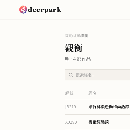
跳到主要內容
deerpark
首頁
/
經藏
/
觀衡
觀衡
明
·
4
部作品
經號
經名
紫竹林顓愚衡和尚語錄
JB219
楞嚴經懸談
X0293