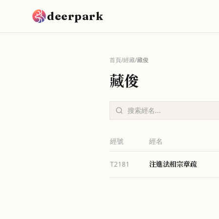
跳到主要內容
deerpark
首頁
/
經藏
/
藏俊
藏俊
經號
經名
注進法相宗章疏
T2181