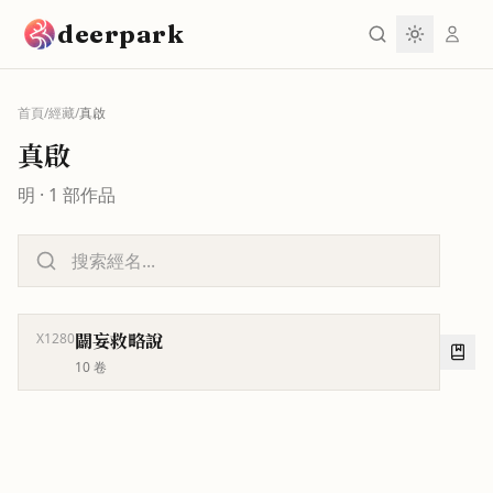
跳到主要內容
deerpark
首頁
/
經藏
/
真啟
真啟
明
·
1
部作品
闢妄救略說
X1280
10
卷