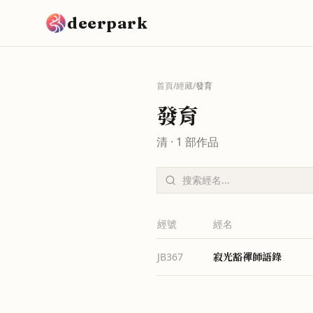
跳到主要內容
deerpark
首頁
/
經藏
/
發育
發育
清
·
1
部作品
經號
經名
寂光豁禪師語錄
JB367