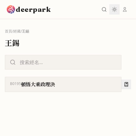
跳到主要內容
deerpark
首頁
/
經藏
/
王錫
王錫
頓悟大乘政理決
B0195