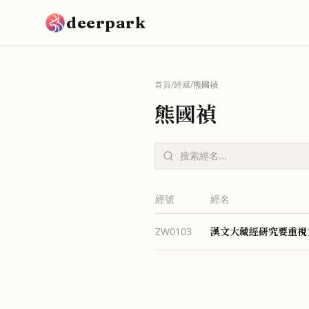
跳到主要內容
deerpark
首頁
/
經藏
/
熊國禎
熊國禎
經號
經名
漢文大藏經研究要重視
ZW0103