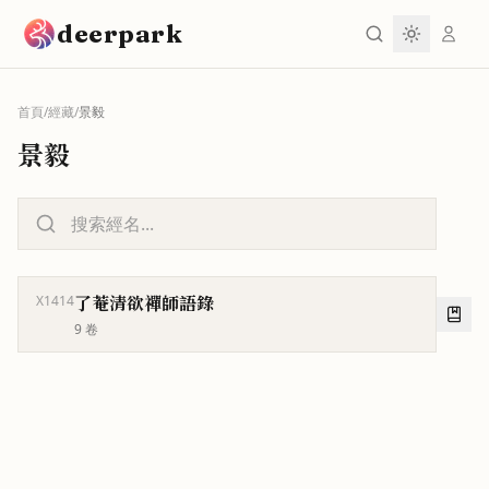
跳到主要內容
deerpark
首頁
/
經藏
/
景毅
景毅
了菴清欲禪師語錄
X1414
9
卷