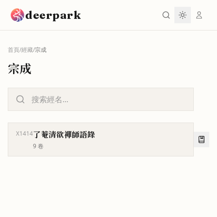
跳到主要內容
deerpark
首頁
/
經藏
/
宗成
宗成
了菴清欲禪師語錄
X1414
9
卷