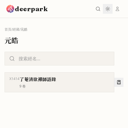
跳到主要內容
deerpark
首頁
/
經藏
/
元皓
元皓
了菴清欲禪師語錄
X1414
9
卷