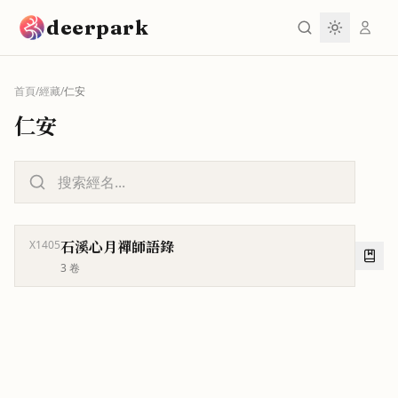
跳到主要內容
deerpark
首頁
/
經藏
/
仁安
仁安
石溪心月禪師語錄
X1405
3
卷