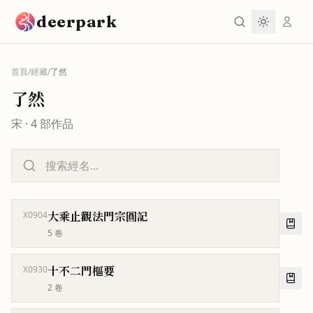
跳到主要內容
deerpark
首頁
/
經藏
/
了然
了然
宋
·
4
部作品
大乘止觀法門宗圓記
X0904
5
卷
十不二門樞要
X0930
2
卷