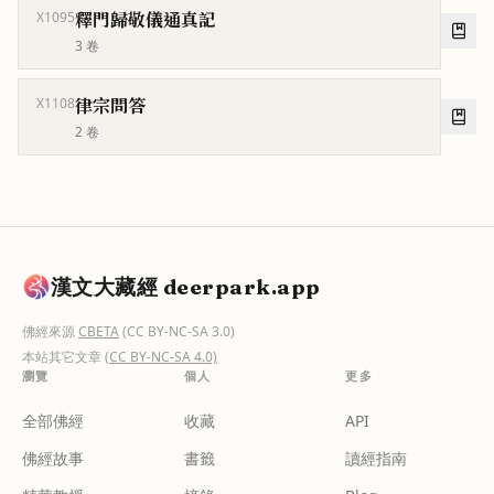
釋門歸敬儀通真記
X1095
3
卷
律宗問答
X1108
2
卷
漢文大藏經 deerpark.app
佛經來源
CBETA
(CC BY-NC-SA 3.0)
本站其它文章
(CC BY-NC-SA 4.0)
瀏覽
個人
更多
全部佛經
收藏
API
佛經故事
書籤
讀經指南