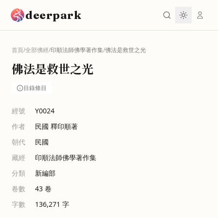
跳到主要內容
deerpark
首頁
/
全部佛經
/
印順法師佛學著作集
/
佛法是救世之光
佛法是救世之光
目錄條目
經號
Y0024
作者
民國 釋印順著
朝代
民國
藏經
印順法師佛學著作集
分類
新編部
卷數
43
卷
字數
136,271
字