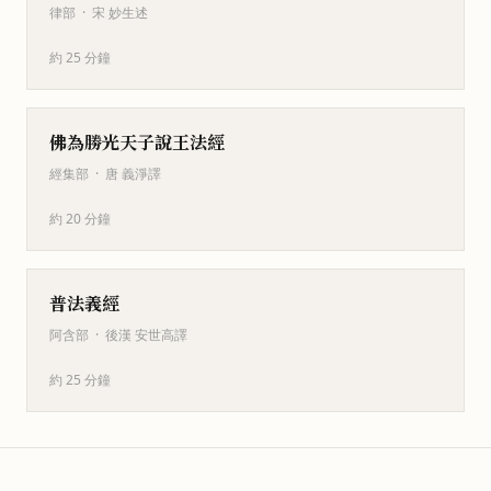
律部
·
宋 妙生述
約 25 分鐘
佛為勝光天子說王法經
經集部
·
唐 義淨譯
約 20 分鐘
普法義經
阿含部
·
後漢 安世高譯
約 25 分鐘