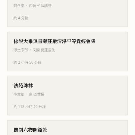
阿含部
·
西晉 竺法護譯
約 4 分鐘
佛說大乘無量壽莊嚴清淨平等覺經會集
淨土宗部
·
民國 夏蓮居集
約 2 小時 50 分鐘
法苑珠林
事彙部
·
唐 道世撰
約 112 小時 55 分鐘
佛制六物圖辯訛