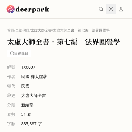
跳到主要內容
deerpark
首頁
/
全部佛經
/
太虛大師全書
/
太虛大師全書．第七編 法界圓覺學
太虛大師全書．第七編 法界圓覺學
目錄條目
經號
TX0007
作者
民國 釋太虛著
朝代
民國
藏經
太虛大師全書
分類
新編部
卷數
51
卷
字數
885,387
字