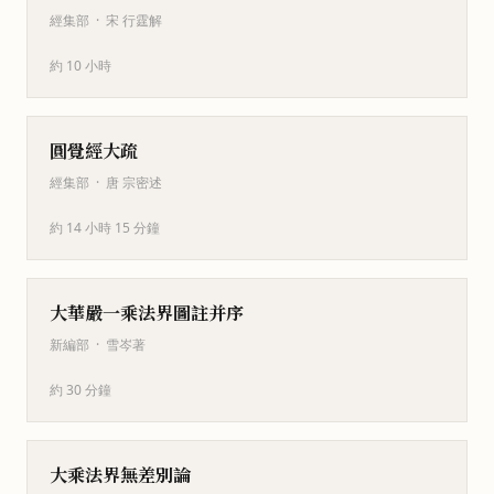
經集部
·
宋 行霆解
約 10 小時
圓覺經大疏
經集部
·
唐 宗密述
約 14 小時 15 分鐘
大華嚴一乘法界圖註并序
新編部
·
雪岑著
約 30 分鐘
大乘法界無差別論