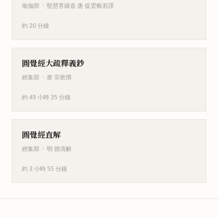
瑜伽部
·
堅慧菩薩造 唐 提雲般若譯
約 20 分鐘
圓覺經大疏釋義鈔
經集部
·
唐 宗密撰
約 49 小時 35 分鐘
圓覺經直解
經集部
·
明 德清解
約 3 小時 55 分鐘