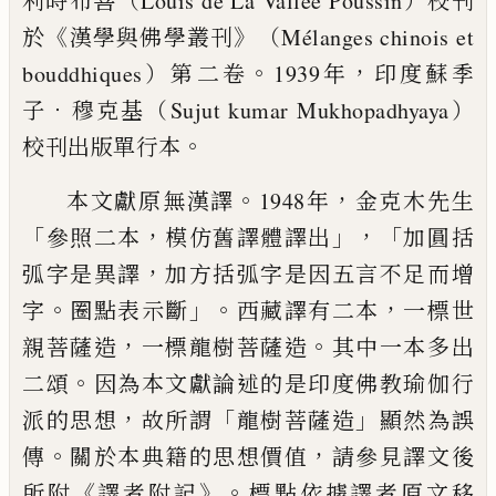
利時布善（Louis de La Vallée Poussin）
校刊
《
》
於
漢學與佛學叢刊
（Mélanges chinois et
。
，
bouddhiques）
第二卷
1939年
印度蘇季
．
子
穆克基（Sujut
kumar Mukhopadhyaya）
。
校刊出版單行本
。
，
本文獻原無漢譯
1948年
金克木先生
「
，
」，「
參照二本
模仿舊譯體譯出
加圓括
，
弧字是異譯
加方括弧字是因
五言不足而增
。
」。
，
字
圈點表示斷
西藏譯有二本
一標世
，
。
親
菩薩造
一標龍樹菩薩造
其中一本多出
。
二頌
因為本文
獻論述的是印度佛教瑜伽行
，
「
」
派的思想
故所謂
龍樹菩薩
造
顯然為誤
。
，
傳
關於本典籍的思想價值
請參見譯文後
《
》。
所附
譯者附記
標點依據譯者原文移