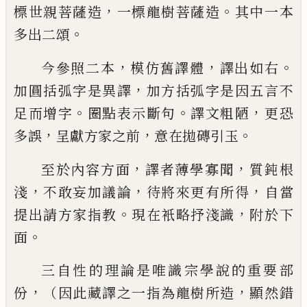
，
。
標世親菩薩造
一標龍樹菩
薩造
其中一本
。
多出二頌
，
，
。
今參照二本
模仿舊譯體
譯出如右
，
加圓括弧字是
異譯
加方括弧字是因五言不
。
。
，
足而增字
圈點表示斷句
譯文粗陋
更恐
，
，
。
多誤
呈獻方家之前
意在拋磚引玉
，
，
至於內容方面
譯者薄學寡聞
質鈍根
，
，
，
淺
不敢妄加
議論
待將來更有所得
自當
。
，
提出請方家指教
現在衹略
抒淺識
附於下
。
面
三自性的理論是唯識宗學說的重要部
，
，
份
（因此藏譯之
一指為龍樹所造
顯然錯