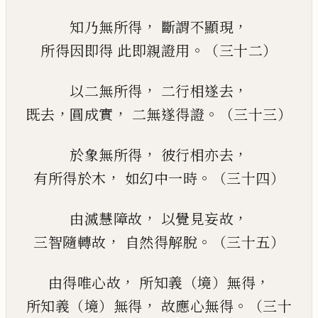
，
，
知乃無所得
斷謂不顯現
。
所得因即得
此即親證用
（三十二）
，
，
以二無所得
二行相遂去
，
，
。
既去
圓成實
二無遂得證
（三十三）
，
，
於象無所得
彼行相亦去
，
。
有所得於木
如幻中一時
（三十四）
，
，
由滅慧障故
以覺見妄故
，
。
三智隨轉故
自然得解脫
（三十五）
，
，
由得唯心故
所知義（境）無得
，
。
所知義（境）無得
故應心無得
（三十