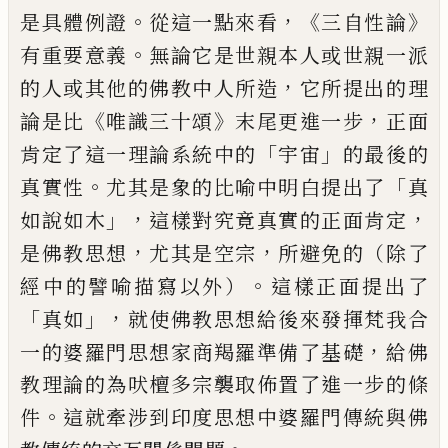
。
，
《
》
是具體例證
從這一點來看
三自性論
。
有重要意義
無論它是世親本人或世親一派
，
的
人或其他的佛教中人所造
它所提出的理
《
》
，
論是比
唯識三
十頌
末尾更進一步
正面
「
」
肯定了這一理論系統中的
宇
宙
的最後的
。
「
真實性
尤其是象的比喻中明白提出了
真
」，
，
如說如木
這樣對究竟真實的正面肯定
，
，
是佛教思想
尤
其是空宗
所避免的（除了
。
經中的譬喻描寫以外）
這樣正
面提出了
「
」，
真如
就使佛教思想給後來發揮梵我合
，
一的婆
羅門思想家商羯羅準備了基礎
給佛
教理論的為吠檀多宗
襲取佈置了進一步的條
。
件
這就牽涉到印度思想中婆羅門
傳統與佛