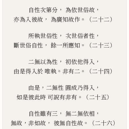
，
，
自性次第分
為依世俗故
，
。
亦為入彼故
為廣知故作
（二十二）
，
，
所執世俗性
次世俗者性
，
。
斷世俗自性
餘一所應知
（二十三）
，
，
二無以為性
初依他得入
。
。
由是得入於
唯執
非有二
（二十四）
，
，
由是
二無性
圓成乃得入
。
如是彼此時
可說有非有
（二十五）
，
，
自性雖有三
無二無依相
，
，
。
無故
非如故
彼無自性故
（二十六）