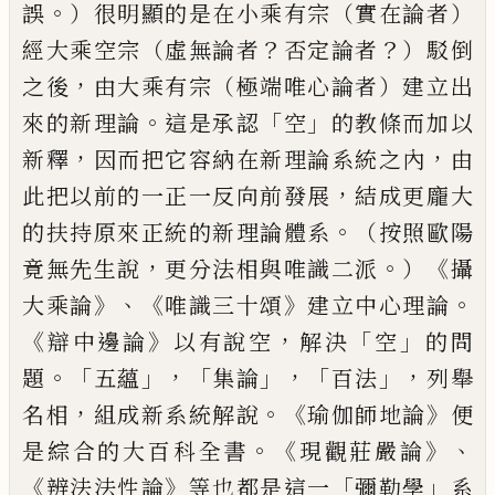
。
誤
）很明顯的是在小乘有宗（實
在論者）
？
？
經大乘空宗（虛無論者
否定論者
）駁倒
，
之後
由大乘有宗（極端唯心論者）建立出
。
「
」
來的新理論
這是承
認
空
的教條而加以
，
，
新釋
因而把它容納在新理論系統
之內
由
，
此把以前的一正一反向前發展
結成更龐大
。
的扶
持原來正統的新理論體系
（按照歐陽
，
。
《
竟無先生說
更分法
相與唯識二派
）
攝
》、《
》
。
大乘論
唯識三十頌
建立中心理
論
《
》
，
「
」
辯中邊論
以有說空
解決
空
的問
。「
」，
「
」，「
」，
題
五蘊
集論
百法
列舉
，
。《
》
名相
組成新系統解說
瑜伽師地
論
便
。《
》、
是綜合的大百科全書
現觀莊嚴論
《
》
「
」
辨法法性
論
等也都是這一
彌勒學
系