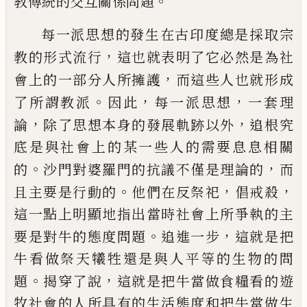
。
教傳統的交互關係問題
每一派思想的發生在古印度總是採取宗
，
教的形式流行
這也就表明了它必然是為社
，
會上的一部分人所擁護
而這
些人也就形成
。
，
，
了所謂教派
因此
每一派思想
一套理
，
，
論
除了思想本身的發展軌跡以外
追根究
底是與社會上的某
一些人的需要息息相關
。
，
的
沙門對婆羅門的抗議不僅是理
論的
而
。
，
，
且主要是行動的
他們在反祭祀
倡戒殺
這一
點上明顯地指出當時社會上所爭執的主
。
，
要是對牛的態度問
題
追進一步
這就是把
牛看做祭天犧牲還是與人平等的
生物的問
。
，
題
揭穿了說
這就是把牛當做食糧看的遊
牧社
會的人所具有的生活態度和把牛當做生