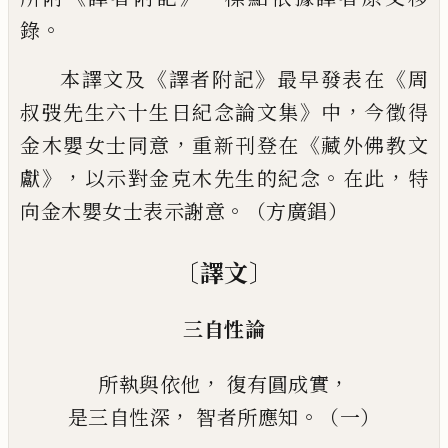
。
錄
《
》
《
本譯文及
譯者附記
最早發表在
周
》
，
叔弢先生六十
生日紀念論文集
中
今徵得
，
《
金木嬰女士同意
重新刊登
在
藏外佛教文
》，
。
，
獻
以示對金克木先生的紀念
在此
特
。
向金木嬰女士表示謝意
（方廣錩）
〔
〕
譯文
三自性論
，
，
所執與依他
復有圓成實
，
。
是三自性深
智者所應知
（一）