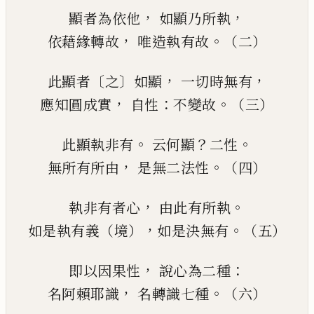
，
，
顯者為依他
如顯乃所執
，
。
依藉緣轉故
唯造執有故
（二）
〔
〕
，
，
此顯者
之
如顯
一切時無有
，
：
。
應知圓成實
自性
不變故
（三）
。
？
。
此顯執非有
云何顯
二性
，
。
無所有所由
是無二法性
（四）
，
。
執非有者心
由此有所執
，
。
如是執有義（境）
如是決無有
（五）
，
：
即以因果性
說心為二種
，
。
名阿賴耶識
名轉識七種
（六）