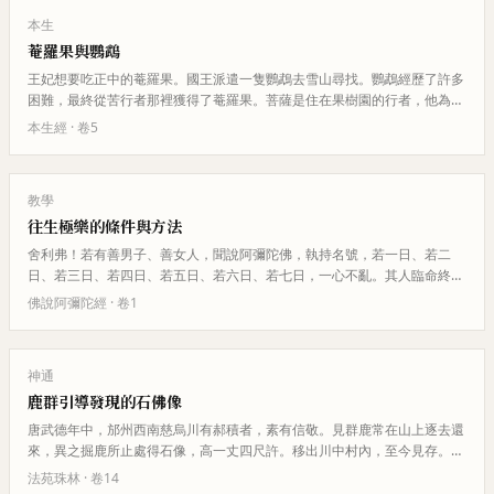
本生
菴羅果與鸚鵡
王妃想要吃正中的菴羅果。國王派遣一隻鸚鵡去雪山尋找。鸚鵡經歷了許多
困難，最終從苦行者那裡獲得了菴羅果。菩薩是住在果樹園的行者，他為了
幫助王妃而獲得了菴羅果。
本生經
· 卷
5
教學
往生極樂的條件與方法
舍利弗！若有善男子、善女人，聞說阿彌陀佛，執持名號，若一日、若二
日、若三日、若四日、若五日、若六日、若七日，一心不亂。其人臨命終
時，阿彌陀佛與諸聖眾，現在其前。…
佛說阿彌陀經
· 卷
1
神通
鹿群引導發現的石佛像
唐武德年中，邡州西南慈烏川有郝積者，素有信敬。見群鹿常在山上逐去還
來，異之掘鹿所止處得石像，高一丈四尺許。移出川中村內，至今見存。自
像出後群鹿因散。古老傳云迦葉…
法苑珠林
· 卷
14