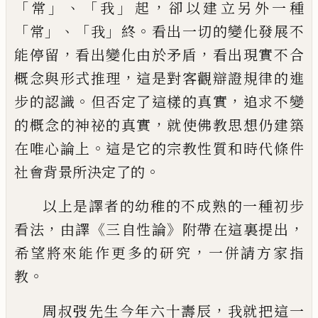
「
」、「
」
，
常
我
起
卻以建立另外一
種
「
」、「
」
。
常
我
終
看出一切的變化發展不
，
，
能停留
看出
變化由於矛盾
看出現實不合
，
概念與形式推理
這是對客
觀辯證規律的進
。
，
步的認識
但否定了這樣的真實
追求不
變
，
的概念的神祕的真實
就使佛教思想仍建築
。
在唯心論上
這是它的宗教性質和時代條件
。
社會背景所決定了的
以上是譯者的幼稚的不成熟的一種初步
，
《
》
，
看法
由譯
三自性論
附帶在這裏提出
，
希望將來能作更多的研究
一併請方家指
。
教
，
周叔弢先生今年六十壽辰
我就把這一