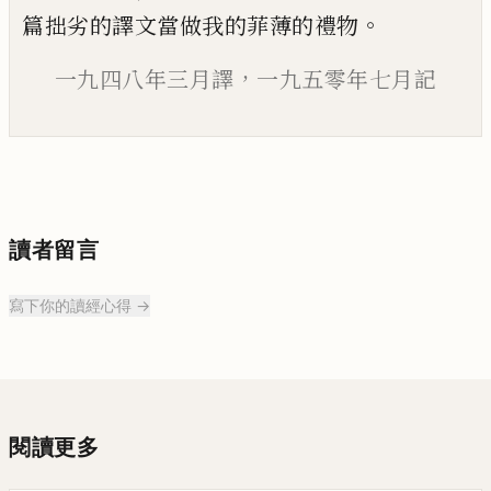
。
篇拙劣的譯文
當做我的菲薄的禮物
，
一九四八年三月譯
一九五零年七月記
讀者留言
寫下你的讀經心得 →
閱讀更多