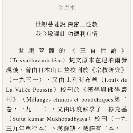
金克木
世親菩薩說
深密三性教
我今敬譯此
功德利有情
《
》
世親菩薩的
三自性論
（Trisvabhāvanirdéca）梵文
原本在尼泊爾發
，
《
》
現後
曾由日本山口益校刊於
宗教研究
，
（一九三一）
又由比利時布善（Louis de
《
La Vallée Poussin）
校刊於
漢學與佛學叢
》
刊
（Mélanges chinois et
bouddhiques第二
，
，
．
卷
一九三三）
又由印度蘇季子
穆克
基
（Sujut kumar Mukhopadhyaya）校刊（一九
。
。
，
三九年單行
本）
漢譯缺
藏譯有二本
一