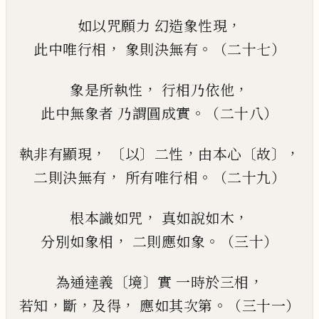
，
如以咒願力
幻造象性現
，
。
此中唯行相
象則決無有
（二十七）
，
，
象是所執性
行相乃依他
。
此中無象者
乃謂圓成實
（二十八）
，
〔
〕
，
〔
〕，
執非有顯現
以
二性
由本心
故
，
。
二則決無有
所有唯行相
（二十九）
，
，
根本識如咒
真如說如木
，
。
分別如象相
二則應如象
（三十）
〔
〕
，
為通達義
境
實
一時於三相
，
，
，
。
若知
斷
及得
應如其次第
（三十一）