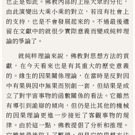
。
，
也正是如此
佛教內部的上座大眾
的分化
，
由此演變出大乘小乘的對立
若沒有社會上
，
。
的支
持
也是不會發展起來的
不過最後遺
留在文獻中的就很
少實際意義而變成純粹理
。
論的爭論了
，
就純粹理論來說
佛教對思想方法的貢
，
獻
在今天看
來也是有其重大的歷史意義
。
，
的
緣生的因果關係理論
在
當時是反對因
，
中有果與因中無果而別創一套
但結果是成
。
立了對宇宙事物的函數關係的看法
它雖然
，
有導引到詭辯
的傾向
但仍是比其他的機械
的因果理論更進一步接近了
客觀事物的規
。
，
。
律
由於這一點
佛教提倡了分析和推理
，