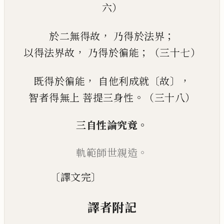
六）
，
；
於二無得故
乃得於法界
，
；
以得法界故
乃得於徧能
（三十七）
，
〔
〕，
既得於徧能
自他利成就
故
。
智者得無上
菩提三身性
（三十八）
。
三自性論究竟
。
軌範師世親造
〔
〕
譯文完
譯者附記