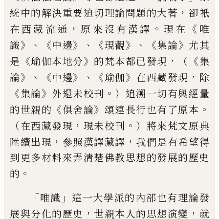
，
統中的解決重要迫切理論
問題的大著
卻衹
，
。
《
在西藏流通
原來沒有漢譯
現在
唯
》、《
》、《
》、《
》
識
中邊
現觀
集論
尤其
《
》
，
《
是
瑜伽本地分
的
梵本都已發現
（
集
》、《
》、《
》
，
論
中邊
瑜伽
在西藏發現
除
《
》
。
集論
外還未校刊
）追溯一切有與經量
《
》
。
的世親的
俱
舍論
頌連長行也有了原本
，
。
（在西藏發現
現未校刊
）
將來梵文原典
，
，
陸續出現
參照漢譯藏譯
我們是有希望得
到更多材料來弄清楚佛教思想的發展的歷史
。
的
「
」
唯識
這一大學派的內部也有理論發
，
，
展與分化的歷
史
世親本人的思想演變
就