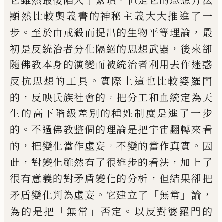
它雖然最後陷入了繁瑣
但是它的思想方法
顯然比較奧義
書的神秘主義大大推進了一
。
，
步
至於由戒殺而提出的生物
平等理論
最
，
初是反統治者分化隔絕的思想武器
後來卻
隨佛教本身的演變而被統治者利用去作迷惑
。
反抗思想的工
具
實際上這也比較婆羅門
，
，
的
反映氏族社會的
把分工
和血統定為天
生的高下階級差別的種姓制度是進了一步
。
的
不過佛教整個的理論是把宇宙翻轉來看
，
，
。
的
把變化當作虛
妄
不變的當作真實
因
，
，
此
對變化雖然有了很進步的看
法
加上了
，
很有意義的對矛盾變化的分析
但結果卻把
。
「
」
，
矛
盾變化判為虛妄
它建立了
無常
論
「
」
。
為的是把
無常
否定
以反對婆羅門的