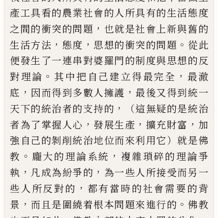
產工具看的農業社
會的人所具有的生活態度
，
之間的衝突的問題
也就是社會
上新與舊的
，
，
。
生活方法
態度
思想的衝突的問題
從此
便
發生了一連串對婆羅門的制度與思想的反
。
，
對理論
其中把
自己建立得最完全
最澈
，
，
底
因而得到多數人擁護
最後
又得到統一
，
天下的統治者的支持的
（這無疑的是統治
，
，
，
者為
了掌握人心
發展生產
擴充財富
加
強自己的剝削統治
地位而來利用它）就是佛
。
，
教
龐大的理論系統
複雜瑣碎
的理論爭
，
，
執
凡成為紛爭的
為一些人所接受而另一
，
些人
所反對的
都有當時的社會需要的背
，
。
景
而且是圍繞着根
本問題來進行的
佛教