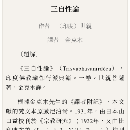
三自性論
作者 （印度）世親
譯者 金克木
〔
〕
題解
《
》
，
三自性論
（Trisvabhāvanirdéca）
。
。
印度佛教瑜伽行
派典籍
一卷
世親菩薩
，
。
著
金克木譯
《
》，
根據金克木先生的
譯者附記
本文
。
，
獻的梵文本原藏
尼泊爾
1931年
由日本山
《
》；
，
口益校刊於
宗教研究
1932年
又由比