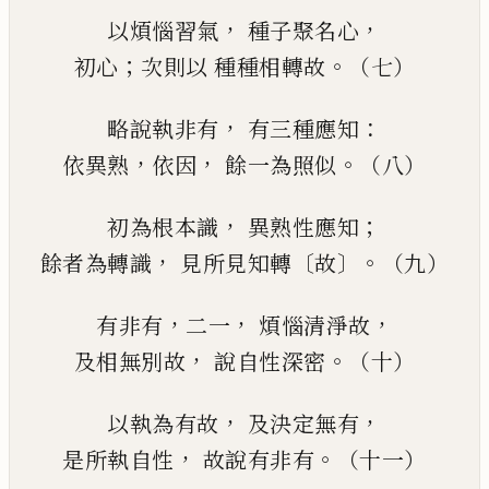
，
，
以煩惱習氣
種子聚名心
；
。
初心
次則以
種種相轉故
（七）
，
：
略說執非有
有三種應知
，
，
。
依異熟
依因
餘一為照似
（八）
，
；
初為根本識
異熟性應知
，
〔
〕。
餘者為轉識
見所見知轉
故
（九）
，
，
，
有非有
二一
煩惱清
淨
故
，
。
及相無別故
說自性深密
（十）
，
，
以執為有故
及決定無有
，
。
是所執自性
故說有非有
（十一）