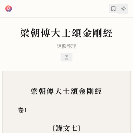
跳到主要內容
梁朝傅大士頌金剛經
達照
整理
梁朝傅大士頌金剛經
卷1
〔
〕
錄文七