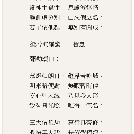
，
。
澄神生覺性
息慮滅迷情
，
。
遍計虛分別
由來假立名
，
。
若了依他起
無別有圓
成
般若波羅蜜
智惠
：
彌勒頌曰
，
。
慧燈如朗日
蘊界若乾城
，
。
明來暗便謝
無暇暫時停
，
。
妄
心猶未滅
乃見我人形
，
。
妙智圓光照
唯得一空名
，
。
三
大
僧祇劫
萬行具齊修
，
。
既悟無人我
長依聖道流