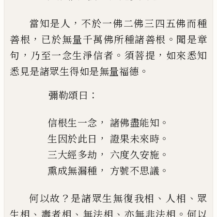
，
當知是人
不於一佛二佛三四五佛而種
，
。
善根
已於無量千萬佛所種諸善根
聞是章
，
。
，
句
乃至一念
生淨信者
須菩提
如來悉知
。
悉見是諸眾生得如是
無量福德
：
彌勒頌曰
，
。
信根生一念
諸佛盡能知
，
。
生因於此日
證果未來時
，
。
三大
經多劫
六度久安施
，
。
熏
成無漏種
方號不思議
？
、
、
何以故
是諸眾生無復我相
人相
眾
、
、
、
。
生相
壽者相
無法相
亦無非法相
何以