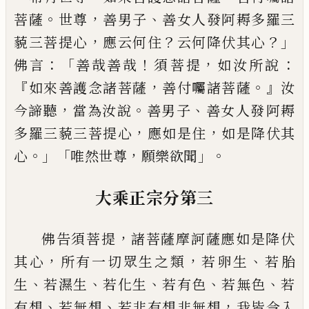
。
，
、
菩薩
世尊
善
男子
善女人發阿耨多羅三
，
？
？」
藐三菩提心
應云何
住
云何降伏其心
：「
！
，
：
佛言
善哉善哉
須
菩
提
如汝所說
『
，
。』
如來善護念諸菩薩
善付囑諸菩
薩
汝
，
。
、
今諦聽
當為汝說
善男子
善女人發
阿
耨
，
，
多羅三藐三菩提心
應如是住
如是降伏其
。」「
，
」。
心
唯然世尊
願樂欲聞
大乘正宗分第三
，
佛告須菩提
諸菩薩摩訶薩應如是降伏
，
，
、
其心
所有一切眾生之類
若卵生
若胎
、
、
、
、
、
生
若濕生
若
化生
若有色
若無色
若
、
、
，
有想
若無想
若非有
想非無想
我皆令入