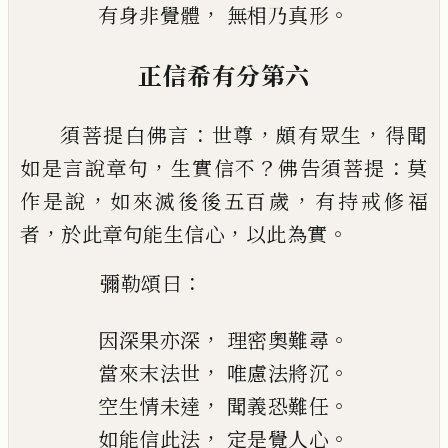
，
。
有身非覺體
無相乃真形
正信希有分第六
：
，
，
須菩提白佛言
世尊
頗有眾生
得聞
，
？
：
如是言
說章句
生實信不
佛告須菩提
莫
，
，
作是說
如來
滅後後五百歲
有持戒修福
，
，
。
者
於此章句能生信
心
以此為實
：
彌勒頌曰
，
。
因深果亦深
理密
奧難尋
，
。
當來末法世
唯慮法將沉
，
。
空
生情未達
聞義恐難任
，
。
如能信此法
定是覺人心