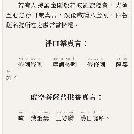
，
若有人持誦
金剛般若波羅蜜經者
先須
，
、
至心
念淨口業真言
然後啟請八金剛
四菩
。
薩名號所在
之處常當擁護
：
淨口業真言
xiū
lì
xiū
lì
mó
hē
xiū
lì
xiū
xiū
lì
sà
pó
修
唎
修
唎
摩
訶
修
唎
修
修
唎
薩
婆
hē
。
訶
：
虛空菩薩普供養真言
ǎn
é
é
nǎng
sān
pó
wá
wà
rì
là
hú
。
唵
誐
誐
曩
三
婆
嚩
襪
日
囉
斛