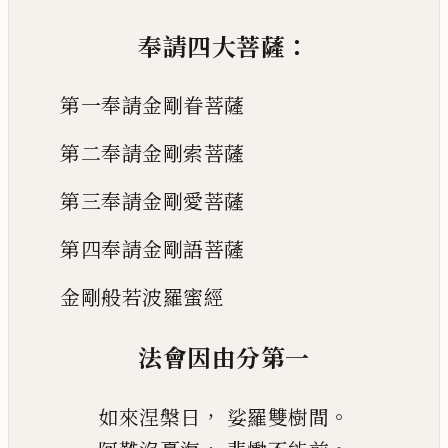
：
奉請四大菩薩
第一奉請金剛眷菩薩
第二奉請金剛索菩薩
第三奉請金剛愛菩薩
第四奉請金剛語菩薩
金
剛般若波羅蜜經
法會因由分第一
，
。
如來涅槃日
娑羅雙樹
間