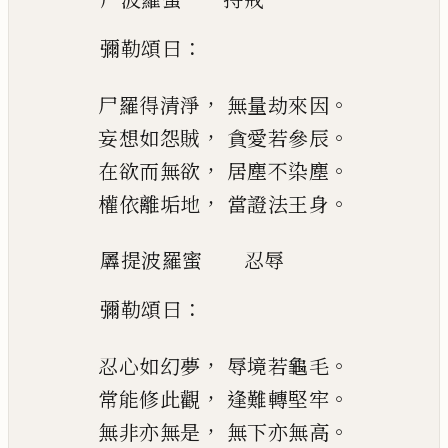
：
彌勒頌曰
，
。
尸羅得清淨
無量劫來因
，
。
妄想如怨賊
貪愛若參辰
，
。
在欲而無欲
居塵不染塵
，
。
權依
離垢地
當證法王身
羼
提波羅蜜
忍辱
：
彌勒頌曰
，
。
忍心如幻夢
辱境若龜毛
，
。
常能修此觀
逢難轉堅牢
，
。
無非亦無是
無下亦無高