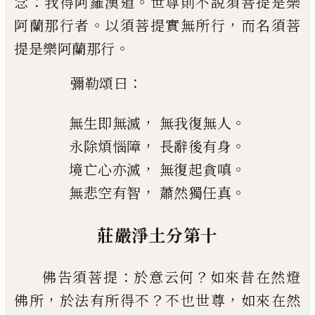
：
。
念
我得阿羅漢道
世尊則不說須菩提是樂
。
，
阿蘭
那行者
以須菩提實無所行
而名須菩
。
提是樂阿蘭
那行
：
彌勒頌曰
，
。
無生即無滅
無我復無人
，
。
永除煩惱障
長辭後有身
，
。
境亡心亦滅
無復起貪嗔
，
。
無悲空有智
蕭
然獨任真
莊嚴淨土分第十
：
？
佛告須菩提
於意云何
如來昔在然燈
，
？
，
佛所
於法有所得不
不也世尊
如來在然