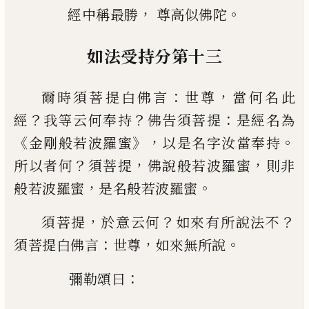
，
。
經中稱最勝
尊高似佛陀
如法受持分第十三
：
，
爾時須菩提白佛言
世尊
當何名此
？
？
：
經
我等
云何奉持
佛告須菩提
是經名為
《
》，
。
金剛般若波羅
蜜
以是名字汝當奉持
？
，
，
所以者何
須菩提
佛
說般若波羅蜜
則非
，
。
般若波羅蜜
是名般若波羅
蜜
，
？
？
須菩提
於意云何
如來有所說法不
：
，
。
須菩提白佛
言
世尊
如來無所說
：
彌勒頌曰