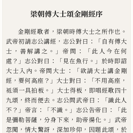
梁朝傅大士頌金剛經序
，
。
金剛經歌者
梁朝時傅大士之所作也
，
：「
武帝初
請志公講經
志公對
曰
自
有傅大
，
。」
：「
士
善解講
之
帝問
此人今在何
？」
：「
。」
處
志公對
曰
見
在魚
行
於時即詔
。
：「
大士入內
帝問大士
欲
請大士講金剛
，
？」
：「
，
經
要何高座
大士對曰
不
用
高座
。」
，
祗須一具拍
板
大士得板
即唱經
歌四十
，
。
：「
九頌
終而便
去
志公問武
帝曰
識此
人
？」
：「
。」
：「
不
帝言
不識
志公告帝曰
此
，
，
。」
是
彌勒
菩薩
分身下來
助帝揚
化
武帝
，
，
，
，
忽
聞
情
大
驚訝
深加珍仰
因題
此頌
於