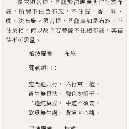
，
復次須菩提
菩薩於法應無所住行於布
，
，
、
、
、
施
所
謂不住色布施
不住聲
香
味
、
。
，
，
觸
法布施
須
菩提
菩薩應如是布施
不
。
？
，
住於相
何以故
若菩
薩不住相布施
其福
。
德不可思量
檀
波羅蜜
布施
：
彌勒頌曰
，
。
施門通六行
六行束三檀
，
。
資生無畏法
聲色勿
相干
，
。
二邊純莫立
中道不須安
，
。
欲覓無生處
背境向心觀
尸
波羅蜜
持戒