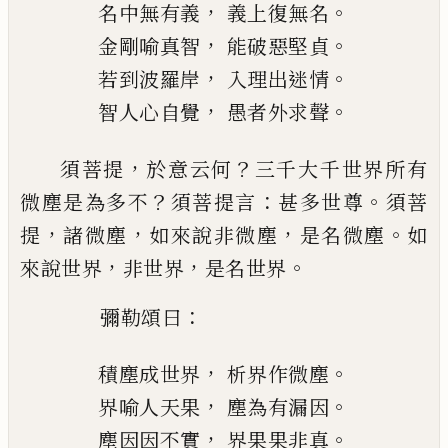
，
。
名中無有義
義上復無名
，
。
金剛喻真智
能破惡堅
貞
，
。
若到波羅岸
入理出迷情
，
。
智人心自覺
愚者外求聲
，
？
須菩提
於意云何
三千大千世界所有
？
：
。
微塵是
為多不
須菩提言
甚多世尊
須菩
，
，
，
。
提
諸微塵
如來說非微塵
是名微塵
如
，
，
。
來說世界
非世界
是名世界
：
彌勒頌曰
，
。
積塵成世界
析
界作微塵
，
。
界喻人天果
塵為有漏因
，
。
塵因
因不實
界果果非真