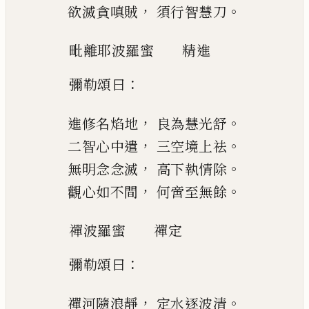
，
。
欲
滅貪嗔賊
須行智慧刀
毗離耶波羅蜜
精進
：
彌勒頌曰
，
。
進修名焰地
良為慧光舒
，
。
二智
心中遣
三空境上祛
，
。
無明念念滅
高下執情除
，
。
觀心如不間
何啻至無餘
禪波羅蜜
禪定
：
彌勒頌曰
，
。
禪河隨浪靜
定水逐波清