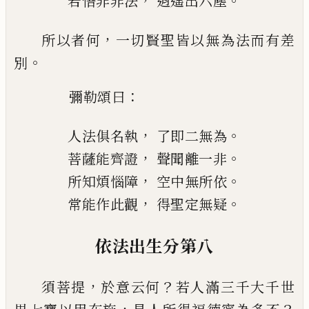
，
。
若悟非非法
逍遙出六塵
，
所以者何
一切賢聖皆以無為法而有差
。
別
：
彌勒頌曰
，
。
人法俱名執
了即二無為
，
。
菩薩能齊證
聲聞離一非
，
。
所知煩惱障
空中無所依
，
。
常能作此觀
得聖定無疑
依法出生分第八
，
？
須菩提
於意云何
若人滿三千大千世