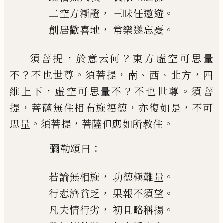
，
。
二空方漸證
三昧任遨
遊
，
。
創居歡喜地
常樂遂忘憂
，
？
須菩提
於意云何
東方虛空可思量
？
。
，
、
、
，
不
不也
世尊
須菩提
南
西
北方
四
，
？
。
維上下
虛空可
思量不
不也世尊
須菩
，
，
，
提
菩薩無住相布施福
德
亦復如是
不可
。
，
。
思量
須菩提
菩薩但應如所
教住
：
彌勒頌曰
，
。
若論無相施
功德極難量
，
。
行悲濟貧乏
果報不須望
，
。
凡夫情行劣
初且略
稱揚