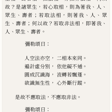
？
，
，
、
、
故
是諸眾
生
若心取相
則為著我
人
、
；
，
、
、
眾生
壽者
若取
法相
則著我
人
眾
、
；
？
，
、
生
壽者
何以故
若取非
法相
即著我
、
、
。
人
眾生
壽者
：
彌勒頌曰
，
。
人空法亦空
二相本來同
，
。
遍計虛分別
依他礙不
通
，
。
圓成沉識海
流轉若飄蓬
，
。
欲識無生性
心外斷行蹤
，
。
是故不應取法
不應取非法
：
彌勒頌曰