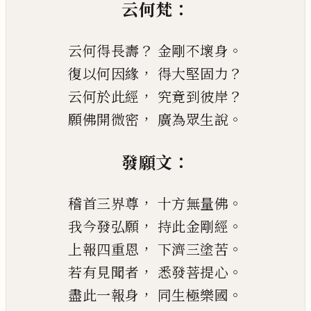
：
云何梵
？
。
云何得長壽
金剛不壞身
，
？
復以何因緣
得大堅固力
，
？
云何於此經
究竟到彼岸
，
。
願佛開微密
廣為眾生說
：
發願文
，
。
稽首三界尊
十方無量佛
，
。
我今發弘願
持此金剛經
，
。
上報
四重恩
下濟
三塗苦
，
。
若有見聞者
悉發菩提心
，
。
盡此一報
身
同生極樂國