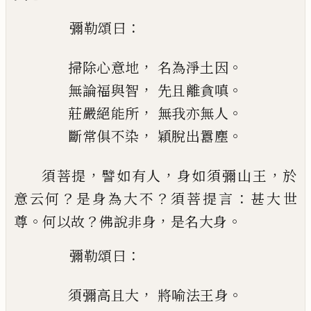
：
彌勒頌曰
，
。
掃除心意地
名為淨土因
，
。
無論福與智
先且離貪嗔
，
。
莊嚴絕能所
無我亦無人
，
。
斷常俱不
染
穎脫出囂塵
，
，
，
須菩提
譬如有人
身如須彌山王
於
？
？
：
意云
何
是身為大不
須菩提言
甚大世
。
？
，
。
尊
何以故
佛說非身
是名大身
：
彌勒頌曰
，
。
須彌高且大
將喻法王身