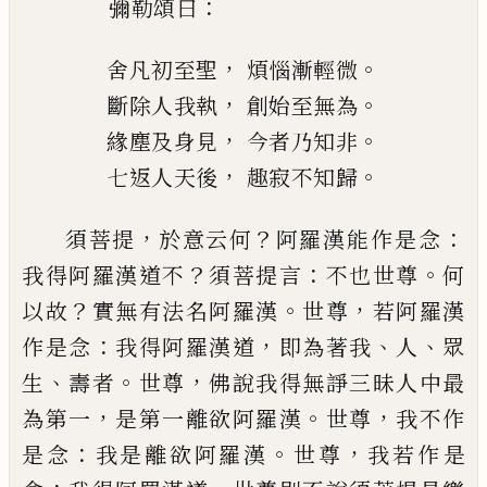
：
彌勒頌曰
，
。
舍凡初至聖
煩惱漸輕微
，
。
斷除人我執
創始至無為
，
。
緣塵及身見
今
者乃知非
，
。
七返
人天後
趣寂不知歸
，
？
：
須菩提
於意云何
阿羅漢
能作是念
？
：
。
我得阿
羅漢道不
須菩提言
不也世尊
何
？
。
，
以故
實無有
法名阿羅漢
世尊
若阿羅漢
：
，
、
、
作是念
我得阿羅漢
道
即為著我
人
眾
、
。
，
生
壽者
世尊
佛說我得
無諍三昧人中最
，
。
，
為第一
是第一離欲阿羅漢
世
尊
我不作
：
。
，
是念
我是離欲阿羅漢
世尊
我若作
是