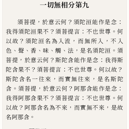
一切無相分第九
，
？
：
須菩提
於意云何
須陀洹能作是念
？
：
。
我得須
陀洹果不
須菩提言
不也世尊
何
？
，
，
以故
須陀洹
名為入流
而無所入
不入
、
、
、
、
、
，
。
色
聲
香
味
觸
法
是名須陀洹
須
，
？
：
菩提
於意云何
斯陀含能作
是念
我得斯
？
：
。
？
陀含果不
須菩提言
不也世尊
何
以故
，
，
斯陀含名一往來
而實無往來
是名斯陀
。
，
？
：
含
須菩提
於意云何
阿那含能作是念
？
：
。
我得阿
那含果不
須菩提言
不也世尊
何
？
，
，
以故
阿那含
名為不來
而實無不來
是故
。
名阿那含