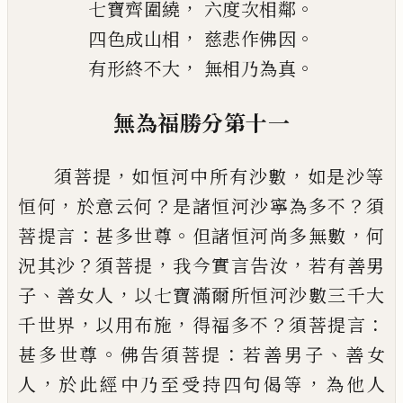
，
。
七寶齊圍繞
六度次相鄰
，
。
四色成山相
慈悲作佛因
，
。
有形終不大
無相乃為真
無為福勝分第十一
，
，
須菩提
如恒河中所有沙數
如是沙等
，
？
？
恒何
於意云何
是諸恒河沙寧為多不
須
：
。
，
菩提言
甚多
世尊
但諸恒河尚多無數
何
？
，
，
況其沙
須菩提
我
今實言告汝
若有善男
、
，
子
善女人
以七寶滿爾所
恒河沙數三千大
，
，
？
：
千世界
以用布施
得福多不
須
菩提言
。
：
、
甚多世尊
佛告須菩提
若善男子
善女
，
，
人
於此經中乃至受持四句偈等
為他人