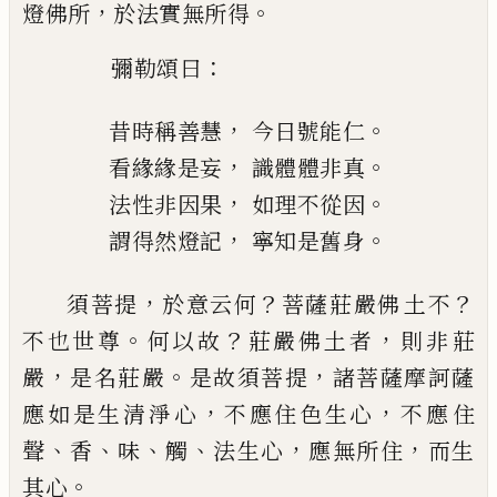
，
。
燈佛所
於法
實無所得
：
彌勒頌曰
，
。
昔時稱善慧
今日號能仁
，
。
看緣緣是妄
識體體非真
，
。
法性非因果
如理不從因
，
。
謂得然燈記
寧知是舊身
，
？
？
須菩提
於意云何
菩薩莊嚴佛
土
不
。
？
，
不也世
尊
何以故
莊嚴佛土者
則非莊
，
。
，
嚴
是名莊嚴
是故須菩提
諸菩薩摩訶薩
，
，
應如是生清淨心
不應
住色生心
不應住
、
、
、
、
，
，
聲
香
味
觸
法生心
應無
所住
而生
。
其心