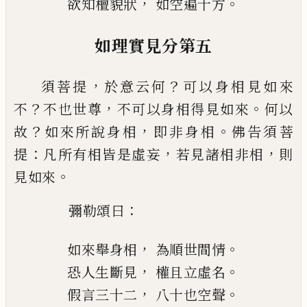
，
。
欲知
檀貌狀
如空遍十方
如理實見分第五
，
？
須菩提
於意云何
可以身相見如來
？
，
。
不
不也
世尊
不可以身相得見如來
何以
？
，
。
故
如來所說身
相
即非身相
佛告須菩
：
，
，
提
凡所有相皆是虛妄
若見諸相非相
則
。
見如來
：
彌勒頌曰
，
。
如來舉身相
為順世間情
，
。
恐人生斷見
權且立虛名
，
。
假言三十二
八十也空聲