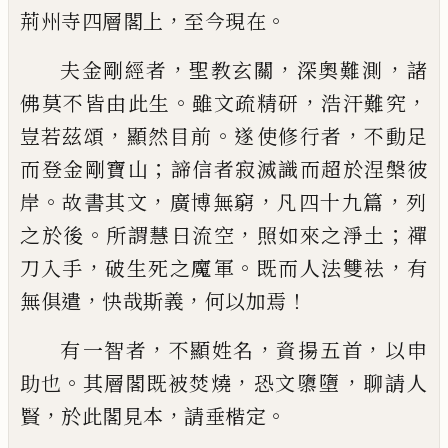
，
。
荊
州寺四層
閣上
至今現
在
，
，
，
夫金剛經者
聖教玄關
深奧難測
諸
。
，
，
佛莫不
皆由此生
雖文疏精研
浩汗難究
，
。
，
豈若茲
頌
顯然目前
遂
使修行者
不動足
；
而登金剛寶山
諦信者寂滅識而超於涅槃彼
。
，
，
，
岸
故書其文
廣博無
窮
凡四十九篇
列
。
，
；
之於後
所謂慧日流空
照
如來之淨土
禪
，
。
，
刀入手
破生死之魔
軍
既而人
法雙祛
有
，
，
！
無
俱遣
快哉斯義
何以
加焉
，
，
，
有
一智者
不顯姓名
資揚
五首
以
申
。
，
，
助
也
其
層閣既被焚燒
恐文隳
墮
聊請
人
，
，
。
賢
於
此閣見本
請垂楷定