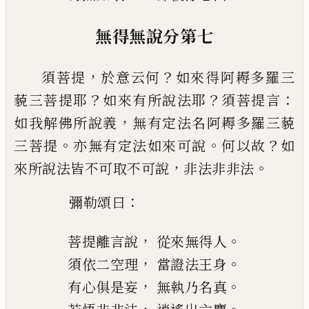
無得無說分第七
，
？
須菩提
於意云何
如來得阿耨多羅三
？
？
：
藐三菩
提耶
如來有所說法耶
須菩提言
，
如我解佛所說
義
無有定法名阿耨多羅三藐
。
。
？
三菩提
亦無有定法
如來可說
何以故
如
，
。
來所說法皆不可取不可說
非法非非法
：
彌勒頌曰
，
。
菩提離言說
從來無得人
，
。
須依二空理
當證法王身
，
。
有心俱是妄
無執乃名真