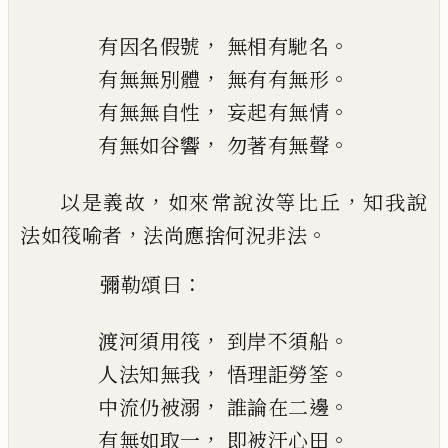
，
。
有因名假號
無相有
馳名
，
。
有無無別體
無有有無形
，
。
有無無自性
妄起有無情
，
。
有無如谷響
勿著有無聲
，
，
以是義故
如來常說汝等比丘
知我說
，
。
法如筏
喻者
法尚應捨何況非法
：
彌勒頌曰
，
。
渡河須用筏
到岸不須船
，
。
人法知無我
悟理詎勞筌
，
。
中流仍被溺
誰論在二邊
，
。
有
無如取一
即被汙
心田