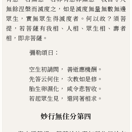
，
無餘涅槃而滅度之
如是滅度
無量無數無邊
，
。
？
眾生
實無眾生得滅度者
何以故
須菩
，
、
、
、
提
若菩薩有我相
人相
眾生相
壽者
，
。
相
即非菩薩
：
彌勒頌曰
，
。
空生初請問
善逝應機酬
，
。
先答云何住
次教如是修
，
。
胎生卵濕化
咸令悲智收
，
。
若起眾生見
還同著相求
妙行無住分第四