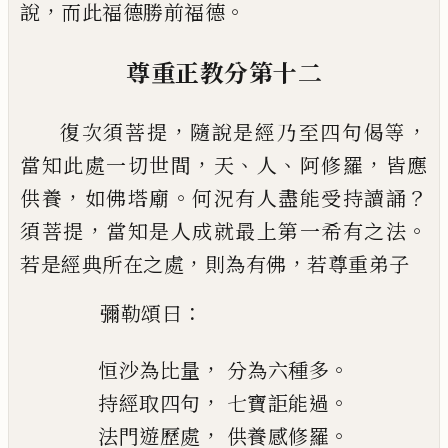
，
。
說
而此
福德勝前福德
尊重正教分第十二
，
，
復次須菩提
隨說是經乃至四句偈等
，
、
、
，
當知此
處一切世間
天
人
阿修羅
皆應
，
。
？
供養
如佛塔
廟
何況有人盡能受持讀誦
，
。
須菩提
當知是人成
就最上第一希有之法
，
，
若是經典所在之處
則為有
佛
若尊重弟子
：
彌勒頌曰
，
。
恒沙為比量
分為六種多
，
。
持經取四句
七寶詎能過
，
。
法門遊歷處
供養感修羅