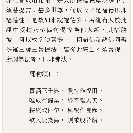
，
？
界七寶
以用布施
是人所得福德寧為多不
：
，
？
須菩提言
甚
多世尊
何以故
是福德即非
，
。
福德性
是故如來說
福德多
若復有人於此
，
經中受持乃至四句偈等為他
人說
其福勝
。
？
，
彼
何以故
須菩提
一切諸佛及諸
佛阿耨
，
。
，
多
羅
三藐三菩提法
皆從此經出
須菩提
，
。
所謂佛法者
即非佛法
：
彌勒頌曰
，
。
寶滿三千界
賷持作福田
，
。
唯成有漏業
終不離人天
，
。
持經取四句
與聖作良緣
，
。
欲入無為海
須乘般若船