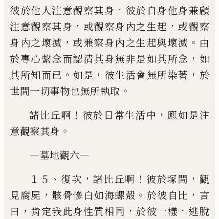
，
彼於他人注
意觀察其身
彼於自身他身兼顧
，
，
注意觀察其身
或觀察
身內之生起
或觀察
，
。
身內之壞滅
或兼察身內之生起與
壞滅
由
，
於專心繫念而認清其身無非是如其所念
如
。
，
，
其
所知而已
如是
彼生活會無所染著
於
。
世間一切事物
也無所執取
！
，
諸比丘啊
彼於日常生活中
應如是注
。
意觀察其
身
—
—
墓地觀六
、
，
！
，
１５
復次
諸比丘啊
彼於塚間
觀
，
。
，
見腐屍
骸骨慘
白如海螺殼
於彼自比
言
，
，
，
曰
肯定我此身性質相同
於
彼一樣
逃脫