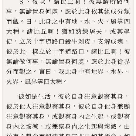
、
，
！
８
復次
諸比丘啊
彼無論所做何
，
，
事
無論置身何
處
應於此身依其組成分類
。
，
、
、
、
而觀
曰
此身之中有地
水
火
風等四
。
！
，
大種
諸比丘啊
猶如熟練屠夫
或其學
，
，
，
徒
立於十字道路口殺牛剝皮
支解成塊
，
！
彼於此一樣立
於十字道路口
諸比丘啊
彼
，
，
無論做何事
無論置身何
處
應於此身從界
。
，
、
、
分而觀之
言曰
我此身中有地界
水
界
、
。
火界
風界等四大種
，
，
彼如是生活
彼於自身注意觀察其身
，
彼於他人注
意觀察其身
彼於自身他身兼顧
，
，
注意觀察其身
或觀察
身內之生起
或觀察
，
。
身內之壞滅
或兼察身內之生起與
壞滅
由