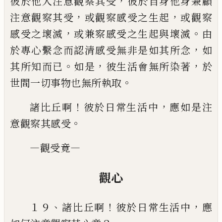
，
彼於他人注
意觀察其受
彼於自身他身兼顧
，
，
注意觀察其受
或觀察
感受之生起
或觀察
，
。
感受之壞滅
或兼察感受之生起與
壞滅
由
，
於專心繫念而認清感受無非是如其所念
如
。
，
，
其
所知而已
如是
彼生活會無所染著
於
。
世間一切事物
也無所執取
！
，
諸比丘啊
彼於日常生活中
應如是注
。
意觀察其感
受
—
—
觀受竟
觀心
、
！
，
１９
諸比丘啊
彼於日常生活中
應