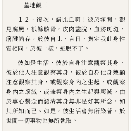
—
—
墓地觀三
、
，
！
，
１２
復次
諸比丘啊
彼於塚間
觀
，
，
，
，
見腐屍
祇餘骸
骨
皮肉盡脫
血跡斑斑
，
，
，
筋腱尚存
於彼自比
言曰
肯
定我此身性
，
，
。
質相同
於彼一樣
逃脫不了
，
，
彼如是生活
彼於自身注意觀察其身
，
彼於他人注
意觀察其身
彼於自身他身兼顧
，
，
注意觀察其身
或觀察
身內之生起
或觀察
，
。
身內之壞滅
或兼察身內之生起與
壞滅
由
，
於專心繫念而認清其身無非是如其所念
如
。
，
，
其
所知而已
如是
彼生活會無所染著
於
。
世間一切事物
也無所執取