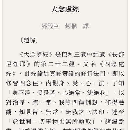
大念處經
鄧殿臣 趙桐 譯
〔
〕
題解
《
》
《
大念處經
是巴利三藏中經藏
長部
》
，
《
尼伽耶
的第二十二
經
又名
四念處
》。
，
經
此經論述真修實證的修行法門
即以
，
、
、
、
，
修習
四念住
內觀身
受
心
法
了知
「
、
、
、
」，
身不淨
受是苦
心無常
法無
我
以
、
、
、
，
對治淨
樂
常
我等四顛倒想
修得慧
，
、
、
，
觀
知見苦
無常
無我之三法印
達至
「
」，
於世間一切事物也無所執取
諸漏斷