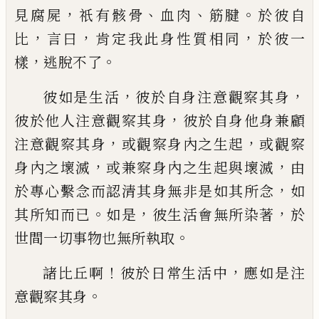
，
、
、
。
見腐屍
祇有骸
骨
血肉
筋腱
於彼自
，
，
，
比
言曰
肯定我此身性質相同
於彼一
，
。
樣
逃脫不了
，
，
彼如是生活
彼於自身注意觀察其身
，
彼於他人注
意觀察其身
彼於自身他身兼顧
，
，
注意觀察其身
或觀察
身內之生起
或觀察
，
，
身內之壞滅
或兼察身內之生起與
壞滅
由
，
於專心繫念而認清其身無非是如其所念
如
。
，
，
其
所知而已
如是
彼生活會無所染著
於
。
世間一切事物
也無所執取
！
，
諸比丘啊
彼於日常生活中
應如是注
。
意觀察其
身