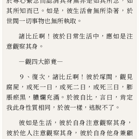
，
於專心繫念而認清其身無非是如其所念
如
。
，
，
其
所知而已
如是
彼生活會無所染著
於
。
世間一切事物
也無所執取
！
，
諸比丘啊
彼於日常生活中
應如是注
。
意觀察其
身
—
—
觀四大節竟
、
，
！
，
９
復次
諸比丘啊
彼於塚間
觀見
，
，
，
，
腐屍
或死一
日
或死二日
或死三日
膨
，
。
，
，
脹瘀黑
膿爛充滿
於彼自
比
言曰
肯定
，
，
。
我此身性質相同
於彼一樣
逃脫不了
，
，
彼如是生活
彼於自身注意觀察其身
，
彼於他人注
意觀察其身
彼於自身他身兼顧