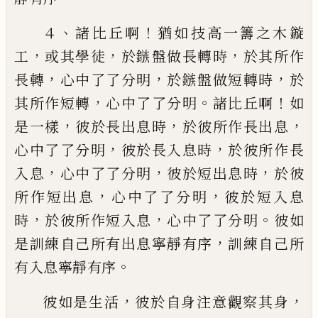
、
！
４
諸比丘啊
猶如技高一籌之木鏇
，
，
，
工
或其學徒
於鏃盤做長轉時
於其所作
，
，
，
長轉
心中了了分明
於鏃盤
做短轉時
於
，
。
！
其所作短轉
心中了了分明
諸比丘啊
如
，
，
，
是一樣
彼於長出息時
於彼所作長出息
，
，
心中了了分
明
彼於長入息時
於彼所作長
，
，
，
入息
心中了了分明
彼
於短出息時
於彼
，
，
所作短出息
心中了了分明
彼於短入
息
，
，
。
時
於彼所作短入息
心中了了分明
彼如
，
是訓練自
己所有出息寧靜有序
訓練自己所
。
有入息寧靜有序
，
，
彼如是生活
彼於自身注意觀察其身