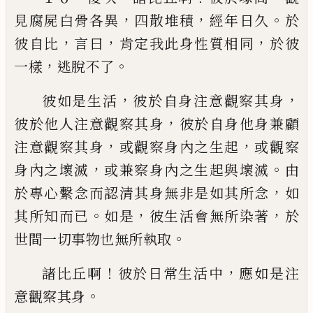
，
，
。
見腐屍白骨各
異
四散堆積
經年日久
於
，
，
，
彼自比
言曰
肯定我此身
性質相同
於彼
，
。
一樣
逃脫不了
，
，
彼如是生活
彼於自身注意觀察其身
，
彼於他人注
意觀察其身
彼於自身他身兼顧
，
，
注意觀察其身
或觀察
身內之生起
或觀察
，
。
身內之壞滅
或兼察身內之生起與
壞滅
由
，
於專心繫念而認清其身無非是如其所念
如
。
，
，
其
所知而已
如是
彼生活會無所染著
於
。
世間一切事物
也無所執取
！
，
諸比丘啊
彼於日常生活中
應如是注
。
意觀察其
身