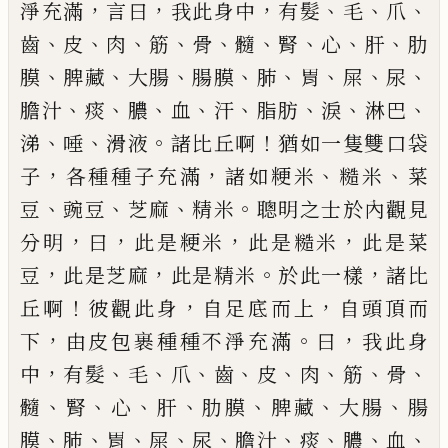
，
，
，
、
、
、
淨充滿
言曰
我此身中
有
髮
毛
爪
、
、
、
、
、
、
、
、
、
齒
皮
肉
筋
骨
髓
腎
心
肝
肋
、
、
、
、
、
、
、
、
膜
脾藏
大腸
腸膜
肺
胃
屎
尿
、
、
、
、
、
、
、
、
膽汁
痰
膿
血
汗
脂肪
淚
淋巴
、
、
。
！
涕
唾
滑液
諸比丘啊
猶如一隻雙口袋
，
，
、
、
子
各
種種子充滿
諸如粳米
糙米
菜
、
、
、
。
豆
豌豆
芝麻
精米
聰明之士於內觀見
，
，
，
，
分明
曰
此是粳米
此是糙米
此是
菜
，
，
。
，
豆
此是芝麻
此是精米
於此一樣
諸比
！
，
，
丘啊
彼觀
此身
自足底而上
自頭頂而
，
。
，
下
由皮包裹種種不淨充
滿
曰
我此身
，
、
、
、
、
、
、
、
、
中
有髮
毛
爪
齒
皮
肉
筋
骨
、
、
、
、
、
、
、
髓
腎
心
肝
肋膜
脾藏
大腸
腸
、
、
、
、
、
、
、
、
、
膜
肺
胃
屎
尿
膽汁
痰
膿
血