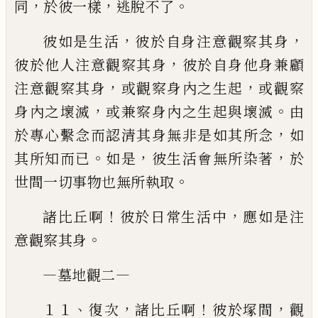
，
，
。
同
於彼一樣
逃脫不了
，
，
彼如是生活
彼於自身注意觀察其身
，
彼於他人注
意觀察其身
彼於自身他身兼顧
，
，
注意觀察其身
或觀察
身內之生起
或觀察
，
。
身內之壞滅
或兼察身內之生起與
壞滅
由
，
於專心繫念而認清其身無非是如其所念
如
。
，
，
其
所知而已
如是
彼生活會無所染著
於
。
世間一切事物
也無所執取
！
，
諸比丘啊
彼於日常生活中
應如是注
。
意觀察其
身
—
—
墓地觀二
、
，
！
，
１１
復次
諸比丘啊
彼於塚間
觀