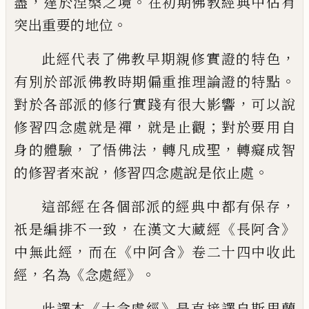
，
。
盡
達
於涅槃之境
在初期佛教經典中佔有
。
突出重要的地位
，
此經代表了佛教早期親修實證的特色
。
有別於部派佛教時
期偏重推理論證的特點
，
對於各部派的修行實踐有很大影響
可以說
，
；
修習四念處就是禪
就是止觀
對於要用自
，
，
，
身的體驗
了
悟佛法
轉凡成聖
轉癡成智
，
。
的修習者來說
修習四念處說是依
止處
，
這部經在各個部派的經典中都有保存
，
《
》
祇是編排不一致
在
漢文大藏經
長阿含
，
《
》
中無此經
而在
中阿含
卷二十四中收此
，
《
》。
經
名為
念處經
《
》
此譯本
大念處經
是直接譯自斯里蘭