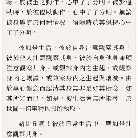
，
，
。
時
於彼坐之動作
心中了了分明
彼於
偃
，
，
。
臥時
於彼偃臥動作
心中了了分明
無論
，
彼身體處
於何種情況
須隨時於其保持心中
。
了了分明
，
，
彼如是生活
彼於自身注意觀察其身
，
彼於他人注
意觀察其身
彼於自身他身兼顧
，
，
注意觀察其身
或觀察
身內之生起
或觀察
，
。
身內之壞滅
或兼察身內之生起與
壞滅
由
，
於專心繫念而認清其身無非是如其所念
如
。
，
，
其
所知而已
如是
彼生活會無所染著
於
。
世間一切事物
也無所執取
！
，
諸比丘啊
彼於日常生活中
應如是注
。
意觀察其
身