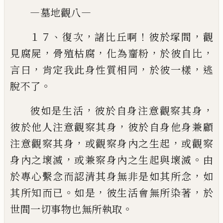
—
—
墓地觀八
、
，
！
，
１７
復次
諸比丘啊
彼於塚間
觀
，
，
，
，
見腐屍
骨殖枯
腐
化為齏粉
於彼自比
，
，
，
言曰
肯定我此身性質相同
於
彼一樣
逃
。
脫不了
，
，
彼如是生活
彼於自身注意觀察其身
，
彼於他人注
意觀察其身
彼於自身他身兼顧
，
，
注意觀察其身
或觀察
身內之生起
或觀察
，
。
身內之壞滅
或兼察身內之生起與
壞滅
由
，
於專心繫念而認清其身無非是如其所念
如
。
，
，
其
所知而已
如是
彼生活會無所染著
於
。
世間一切事物
也無所執取