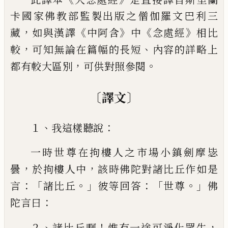
卡國家佛教部監製出
版之僧伽羅文巴利三
，
《
》
《
》
藏
如與漢譯
中阿含
中
念處經
相比
，
、
較
可知無論在篇幅的長短
內容的詳略上
，
。
都有較大區別
可供對照
參閱
〔
〕
譯文
、
：
１
我這樣聽說
一時世尊在拘樓人之市場小鎮劍摩毖
，
，
曇
於拘樓人
中
該時佛陀對諸比丘作如是
：「
。」
：
「
。」
言
諸比丘
彼等回答
世尊
佛
：
陀言曰
、
！
，
２
諸比丘啊
惟有一途可淨化眾生