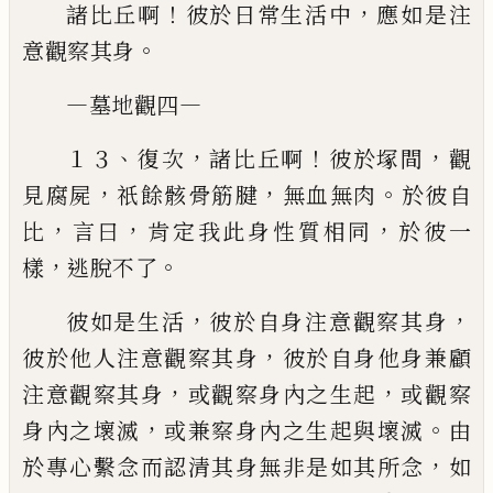
！
，
諸比丘啊
彼於日常生活中
應如是注
。
意觀察其
身
—
—
墓地觀四
、
，
！
，
１３
復次
諸比丘啊
彼於塚間
觀
，
，
。
見腐屍
祇餘骸
骨筋腱
無血無肉
於彼自
，
，
，
比
言曰
肯定我此身性質相
同
於彼一
，
。
樣
逃脫不了
，
，
彼如是生活
彼於自身注意觀察其身
，
彼於他人注
意觀察其身
彼於自身他身兼顧
，
，
注意觀察其身
或觀察
身內之生起
或觀察
，
。
身內之壞滅
或兼察身內之生起與
壞滅
由
，
於專心繫念而認清其身無非是如其所念
如