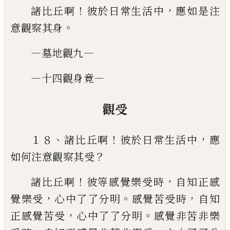
！
，
諸比丘啊
彼於日常生活中
應如是注
。
意觀察其
身
—
—
墓地觀九
—
—
十四觀身竟
觀受
、
！
，
１８
諸比丘啊
彼於日常生活中
應
？
如何注意觀察
其受
！
，
諸比丘啊
彼等感覺樂受時
自知正感
，
。
，
覺樂受
心
中了了分明
感覺苦受時
自知
，
。
正感覺苦受
心中了了
分明
感覺非苦非樂