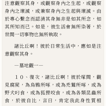
，
，
注意觀察其身
或觀察
身內之生起
或觀察
，
。
身內之壞滅
或兼察身內之生起與
壞滅
由
，
於專心繫念而認清其身無非是如其所念
如
。
，
，
其
所知而已
如是
彼生活會無所染著
於
。
世間一切事物
也無所執取
！
，
諸比丘啊
彼於日常生活中
應如是注
。
意觀察其
身
—
—
墓地觀一
、
，
！
，
１０
復次
諸比丘啊
彼於塚間
觀
，
，
，
見腐屍
為烏鴉
所啄
或為禿鷲所啄
或為
，
，
野犬叼食
或為狐狸咬食
或
為各類昆蟲所
，
，
，
食
於彼自比
言曰
肯定我此身性質相