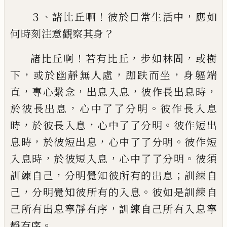
、
！
，
３
諸比丘啊
彼於日常生活中
應如
？
何時刻注意觀
察其身
！
，
，
諸比丘啊
若有比丘
步如林間
或樹
，
，
，
下
或於幽靜
無人處
跏趺而坐
身軀端
，
，
，
，
直
專心繫念
出息
入
息
彼作
長出息時
，
。
於彼長出息
心中了了分明
彼作長
入
息
，
，
。
時
於彼長入息
心中了了分明
彼作短出
，
，
。
息時
於彼短出
息
心中了了分明
彼作短
，
，
。
入息時
於彼短入息
心中了
了分明
彼須
，
；
訓練自己
分明覺知彼所有的出息
訓練
自
，
。
己
分明覺知彼所有的入息
彼如是訓練自
，
己所有出
息寧靜有序
訓練自己所有入息寧
。
靜有序