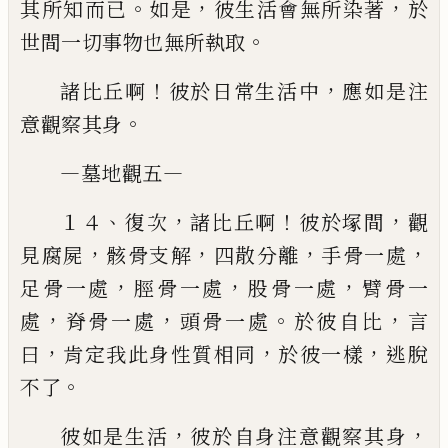
。
，
，
其
所知而已
如是
彼生活會無所染著
於
。
世間一切事物
也無所執取
！
，
諸比丘啊
彼於日常生活中
應如是注
。
意觀察其
身
—
—
墓地觀五
、
，
！
，
１４
復次
諸比丘啊
彼於塚間
觀
，
，
，
，
見腐屍
骸骨支
解
四散分離
手骨一處
，
，
，
足骨一處
脛骨一處
股骨一
處
臂骨一
，
，
。
，
處
脊骨一處
頭骨一處
於彼自比
言
，
，
，
曰
肯
定我此身性質相同
於彼一樣
逃脫
。
不了
，
，
彼如是生活
彼於自身注意觀察其身