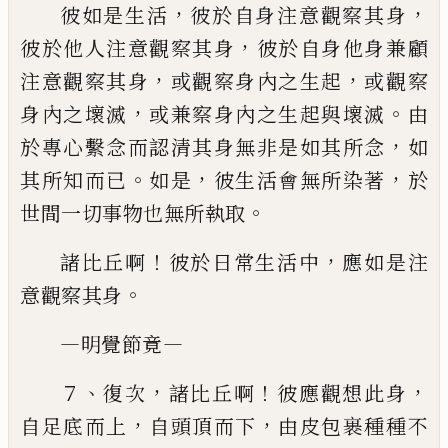
，
，
彼如是生活
彼於自身注意觀察其身
，
彼於他人注
意觀察其身
彼於自身他身兼顧
，
，
注意觀察其身
或觀察
身內之生起
或觀察
，
。
身內之壞滅
或兼察身內之生起與
壞滅
由
，
於專心繫念而認清其身無非是如其所念
如
。
，
，
其
所知而已
如是
彼生活會無所染著
於
。
世間一切事物
也無所執取
！
，
諸比丘啊
彼於日常生活中
應如是注
。
意觀察其
身
—
—
明覺節竟
、
，
！
，
７
復次
諸比丘啊
彼應觀想此身
，
，
自足底而上
自
頭頂而下
由皮包裹種種不