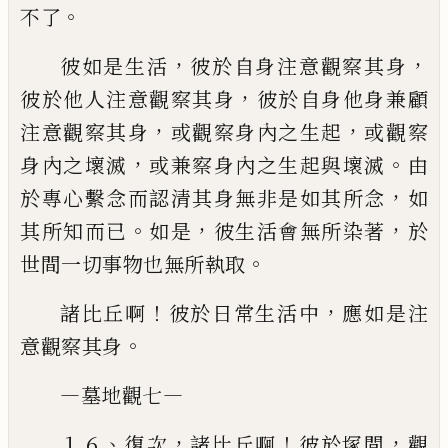
。
不了
，
，
彼如是生活
彼於自身注意觀察其身
，
彼於他人注
意觀察其身
彼於自身他身兼顧
，
，
注意觀察其身
或觀察
身內之生起
或觀察
，
。
身內之壞滅
或兼察身內之生起與
壞滅
由
，
於專心繫念而認清其身無非是如其所念
如
。
，
，
其
所知而已
如是
彼生活會無所染著
於
。
世間一切事物
也無所執取
！
，
諸比丘啊
彼於日常生活中
應如是注
。
意觀察其
身
—
—
墓地觀七
、
，
！
，
１６
復次
諸比丘啊
彼於塚間
觀