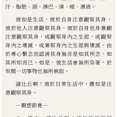
、
、
、
、
、
、
。
汗
脂肪
淚
淋巴
涕
唾
滑液
，
，
彼如是生活
彼於自身注意觀察其身
，
彼於他人注
意觀察其身
彼於自身他身兼顧
，
，
注意觀察其身
或觀察
身內之生起
或觀察
，
。
身內之壞滅
或兼察身內之生起與
壞滅
由
，
於專心繫念而認清其身無非是如其所念
如
。
，
，
其
所知而已
如是
彼生活會無所染著
於
。
世間一切事物
也無所執取
！
，
諸比丘啊
彼於日常生活中
應如是注
。
意觀察其
身
—
—
厭想節竟