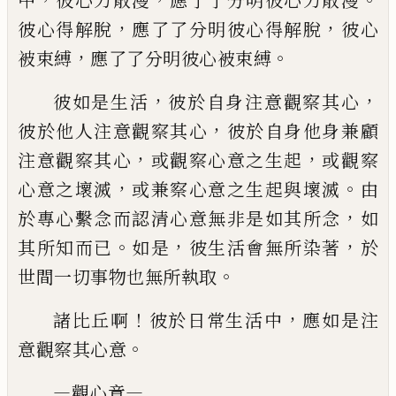
中
彼心力散漫
應了了分明彼心
力散漫
，
，
彼心得解脫
應了了分明彼心得解脫
彼心
，
。
被
束縛
應了了分明彼心被束縛
，
，
彼如是生活
彼於自身注意觀察其心
，
彼於他人注
意觀察其心
彼於自身他身兼顧
，
，
注意觀察其心
或觀察
心意之生起
或觀察
，
。
心意之壞滅
或兼察心意之生起與
壞滅
由
，
於專心繫念而認清心意無非是如其所念
如
。
，
，
其
所知而已
如是
彼生活會無所染著
於
。
世間一切事物
也無所執取
！
，
諸比丘啊
彼於日常生活中
應如是注
。
意觀察其心
意
—
—
觀心竟