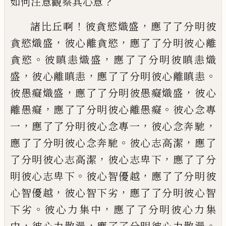
？
如何注意觀察
其心意
！
，
諸比丘啊
彼貪慾熾盛
應了了分明彼
，
，
貪慾熾盛
彼心離貪慾
應了了分明彼心離
。
，
貪慾
彼瞋恚熾盛
應
了了分明彼瞋恚熾
，
，
。
盛
彼心離瞋恚
應了了分明彼心離
瞋恚
，
，
彼愚癡熾盛
應了了分明彼愚癡熾盛
彼心
，
。
離愚
癡
應了了分明彼心離愚癡
彼心念專
，
，
，
一
應了了分明
彼心念專一
彼心念奔馳
。
，
應了了分明彼心念奔馳
彼
心志高潔
應了
，
，
了分明彼心志高潔
彼心志卑下
應了
了分
。
，
明彼心志卑下
彼心智優越
應了了分明彼
，
，
心智優
越
彼心智下劣
應了了分明彼心智
。
，
下劣
彼心力集中
應了了分明彼心力集
，
，
。