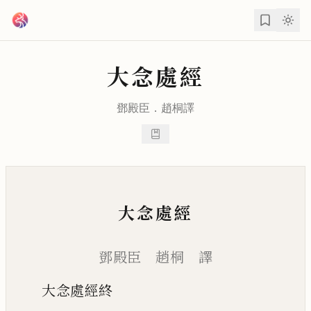
跳到主要內容
大念處經
鄧殿臣
．
趙桐
譯
大念處經
鄧殿臣 趙桐 譯
大念處經終