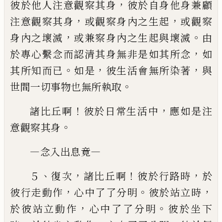
，
彼於他人注
意觀察其身
彼於自身他身兼顧
，
，
注意觀察其身
或觀察
身內之生起
或觀察
，
。
身內之壞滅
或兼察身內之生起與
壞滅
由
，
於專心繫念而認清其身無非是如其所念
如
。
，
，
其
所知而已
如是
彼生活會無所染著
與
。
世間一切事物
也無所執取
！
，
諸比丘啊
彼於日常生活中
應如是注
。
意觀察其
身
—
—
念入出息竟
、
，
！
，
５
復次
諸比丘啊
彼於行路時
於
，
。
，
彼行走動作
心
中了了分明
彼於站立時
，
。
於彼站立動作
心中了了分
明
彼於坐下