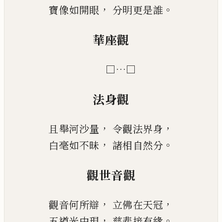
，
。
寶像如開眼
分明更是誰
華座觀
…
□
□
法身觀
，
，
且舉河沙量
令觀法界身
，
。
白毫如不昧
諸相自然分
觀世音觀
，
，
觀音何所辯
立佛在天冠
，
。
五道光中現
慈悲接有緣