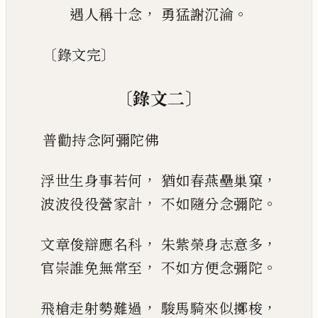
，
。
遇人稱十念
勇猛謝沉淪
〔
〕
錄文完
〔
〕
錄文二
普勸持念阿彌陀佛
，
，
浮世生身事若何
猶如春燕壘巢窠
，
。
波波役役營家計
不如隨分念彌陀
，
，
文章俊辯應名科
朱紫榮身志意多
，
。
官崇誰免無常至
不如方便念彌陀
，
，
飛槍走射勢難過
駿馬騎來似擲梭