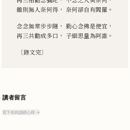
再三相勸念彌陀
不念之人莫奈何
，
。
雖則無人奈何得
奈何卻自有閻羅
，
，
念念無常步步隨
勤心念佛是便宜
，
。
再三共勸成多口
子細思量為阿誰
〔
〕
錄文完
讀者留言
寫下你的讀經心得 →