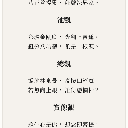
，
。
八正菩提果
莊嚴法界家
池觀
，
，
彩現金剛底
光翻七寶蓮
，
。
雖分八功德
祇是一根源
總觀
，
，
遍地林泉景
高樓四望寬
，
？
若無向上眼
誰得憑欄杆
寶像觀
，
，
眾生心是佛
想念即菩提