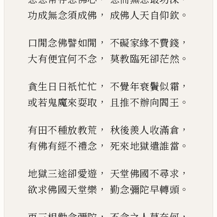
，
。
功成無念須成佛
成佛人天自仰欽
，
，
口閒念佛譬如閒
不礙家緣不費錢
，
。
大有便宜何不念
莫教臨死卻茫
然
，
，
貪生日日祇忙忙
不覺年衰鬢似霜
，
。
或若鬼魔來耍取
且推不辦向閻王
，
，
有田不種放教荒
秋後羨人收滿倉
，
。
有佛有經不禮念
死來地獄遣誰當
，
，
地獄三途卻愛遊
天堂佛國不尋求
，
。
欲求佛國天堂樂
勤念彌陀早轉頭
，
，