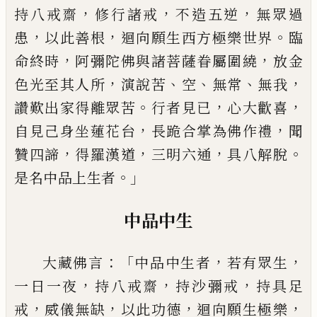
，
，
，
持八戒齋
修行
諸戒
不造五逆
無眾過
，
，
。
患
以此善根
迴向願生西方極
樂世界
臨
，
，
命終時
阿彌陀佛與諸菩薩眷屬圍繞
放金
，
、
、
、
，
色光至其人所
演說苦
空
無常
無我
。
，
，
讚歎出家得離眾
苦
行者見已
心大歡喜
，
，
自見己身坐蓮花台
長跪合掌
為佛作禮
聞
，
，
，
。
贊四諦
得羅漢道
三明六通
具八解脫
。」
是名中品上生者
中品中生
：「
，
，
大藏佛言
中品中生者
若有眾生
，
，
，
一日一夜
持八
戒齋
持沙彌戒
持具足
，
，
，
，
戒
威儀無缺
以此功德
迴向願
生極樂