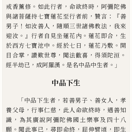
。
，
，
戒香薰修
如此行者
命欲終時
阿彌陀佛
，
：『
與諸
菩薩持七寶蓮花至行者前
贊言
善
！
，
，
男子
如汝善人
隨順三世諸佛教法
我來
。』
。
，
迎汝
行者自見坐蓮花內
蓮
花即合
生
。
，
。
於西方七寶池中
經於七日
蓮花乃敷
開
，
，
，
。
目合掌
讚歎世尊
聞法歡喜
得須陀洹
，
。
。」
經半劫已
成
阿羅漢
是名中品中生者
中品下生
「
，
、
，
中品下生者
若善男子
善女人
孝
，
，
，
養父母
行事仁
慈
此人命欲終時
遇善知
，
識
為其廣說阿彌陀佛國土樂
事及四十八
。
，
，
，
願
聞此事已
尋即命終
屈伸臂頃
即生