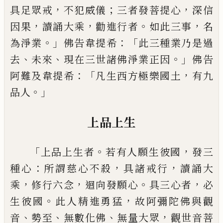
，
；
，
具足眾戒
不犯
威儀
三者發菩提心
深信
，
，
。
，
因果
讀誦大乘
勸進行者
如此三事
名
。」
：「
為淨業
佛告韋提希
此
三種業乃是
過
、
、
。」
去
未來
現在三世諸佛淨業正因
佛告
：「
，
阿難及韋提
希
凡生西方極樂國土
有九
。」
品人
上品上生
「
。
，
上品上生者
若有人願生彼國
發三
：
，
，
種心
所謂慈
心不殺
具諸戒行
讀誦大
，
，
。
，
乘
修行六念
迴向發願心
具三心者
必
。
，
生彼國
此人精進勇猛
故阿彌陀佛與
觀
、
、
、
，
音
勢至
無數化佛
無量大眾
觀世音菩