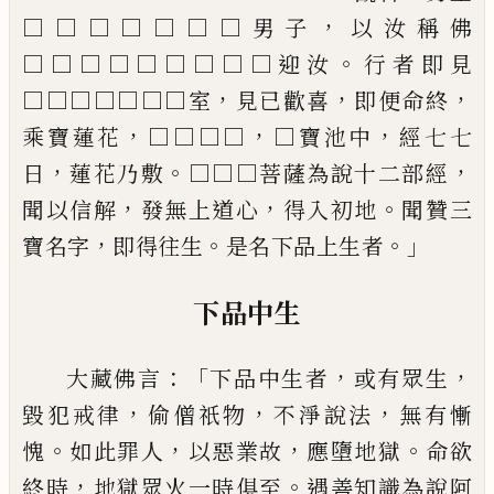
，
□□□□□□
□男子
以汝稱佛
。
□□□□□□□□□迎汝
行者即見
，
，
，
□□□□□□□室
見已歡喜
即便命終
，
，
，
乘寶蓮花
□
□□□
□寶池中
經七七
，
。
，
日
蓮花乃敷
□□□菩薩為
說十二部經
，
，
。
聞以信解
發無上道心
得入初地
聞贊三
，
。
。」
寶名字
即得往生
是名下品上生者
下品中生
：「
，
，
大藏佛言
下品中生者
或有眾生
，
，
，
毀犯戒律
偷僧
祇物
不淨說法
無有慚
。
，
，
。
愧
如此罪人
以惡業故
應墮
地獄
命欲
，
。
終時
地獄眾火一時俱至
遇善知識為說阿