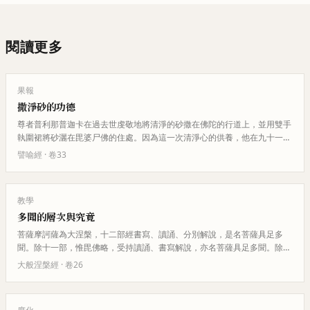
閱讀更多
果報
撒淨砂的功德
尊者普利那普迦卡在過去世虔敬地將清淨的砂撒在佛陀的行道上，並用雙手
執圍裙將砂灑在毘婆尸佛的住處。因為這一次清淨心的供養，他在九十一劫
間不墮惡趣，獲得了殊勝的果報…
譬喻經
· 卷
33
教學
多聞的層次與究竟
菩薩摩訶薩為大涅槃，十二部經書寫、讀誦、分別解說，是名菩薩具足多
聞。除十一部，惟毘佛略，受持讀誦、書寫解說，亦名菩薩具足多聞。除十
二部經，若能受持是大涅槃微妙經…
大般涅槃經
· 卷
26