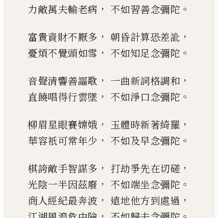
，
。
力敵萬夫輸老病
不如習善念彌陀
，
，
富貴資財不厭多
朝昏計算恐差訛
，
。
憂煩不覺頭如雪
不如知足念彌陀
，
，
音聲清響善謳歌
一曲新詞格調和
，
。
直饒唱得行雲墜
不如淨口念彌陀
，
，
柳眉星眼賽嫦娥
玉體時新著綺羅
，
。
華容祇可常年少
不如及早念彌陀
，
，
棋誇敵手智謀多
打劫爭先在切磋
，
。
光陰一半因茲廢
不如端坐念彌陀
，
，
商人經紀最奔波
遠地他方到處過
，
。
江湖風浪危中險
不如歸去念彌陀