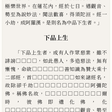
。
，
。
、
極
樂世界
在蓮花內
經於七日
遇觀音
，
，
。
勢至為說妙法
聞法歡喜
得須陀洹
經一
，
。
。」
小劫
成阿羅漢
是則名為
中品下生者
下品上生
「
，
，
下品上生者
或有人作眾惡業
雖不
，
，
，
誹謗□□□□
如此愚人
多造惡法
無有
，
慚愧
命欲□□□□□□善
知識為贊大乘十
，
，
二部經
首□□□□□□□□如來諸經
名
故除卻千劫□□□□□□□□□□阿彌陀
。
，
佛
稱佛
名故
□□□□□□□□□□爾
，
，
時
彼佛即遺化佛
化
、
□
□□□□□□□□□□□□□觀音
勢至