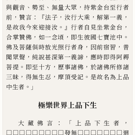
、
、
，
與觀音
勢至
無量大眾
持紫金台至行者
，
：
『
，
，
，
前
贊言
法子
汝行大乘
解第一義
。』
，
是故我今來迎接汝
行者
自見坐紫金台
，
，
。
合掌贊佛
如一念
頃
即生彼國七寶
池中
，
，
佛及菩薩俱時放光照行者身
因前宿習
普
，
，
聞眾
聲
純說甚深第一義諦
應時即得阿耨
。
，
，
菩提
即至十方
歷事諸佛
於諸佛所修諸
，
，
。
三昧
得無生忍
摩頂受記
是
故名為上品
。」
中生者
極樂世
界上品下生
：「
，
大藏佛言
上品下生
者
□□□□□□□□□
發無□□□□□□□迴