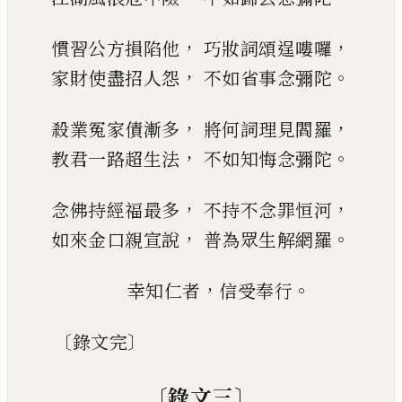
，
，
慣習公方損陷他
巧妝詞頌逞嘍囉
，
。
家財使盡招人怨
不如省事念彌陀
，
，
殺業冤家債漸多
將何詞理見閻羅
，
。
教君一路超生法
不如知悔念彌陀
，
，
念佛持經福最多
不持不念罪恒河
，
。
如來金口親宣說
普為眾生解網羅
，
。
幸知仁者
信受奉行
〔
〕
錄文完
〔
〕
錄文三