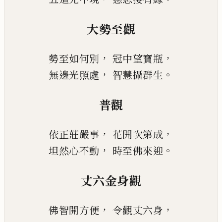
大勢至觀
，
，
勢至如何別
冠中望寶瓶
，
。
無邊光照處
智慧攝群生
普觀
，
，
依正莊嚴事
花開次第成
，
。
坦然心不動
時至佛來迎
丈六金身觀
，
，
佛智開方便
令觀丈六身