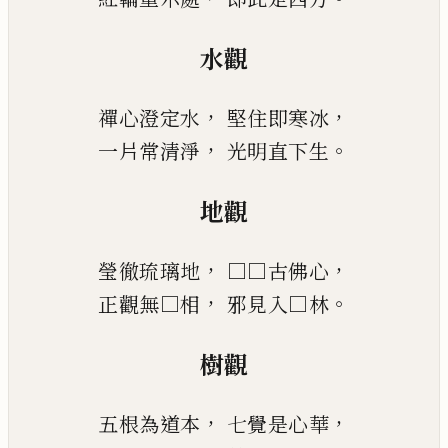
水觀
，
，
禪心澄定水
堅住即寒冰
，
。
一片常清淨
光明直下生
地觀
，
，
瑩徹琉璃地
□□古佛心
，
。
正觀無□相
邪見入□林
樹觀
，
，
五根為道本
七覺是心華