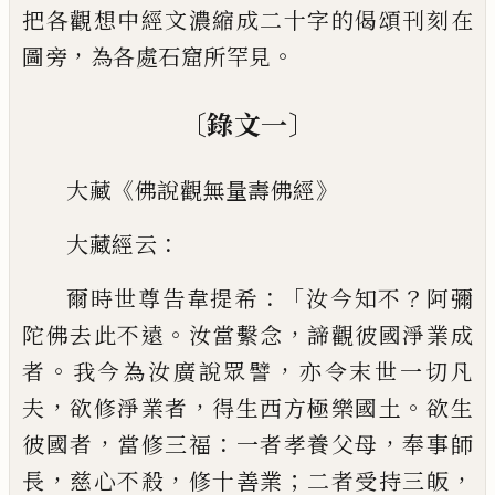
把各觀想中經文濃縮成二十字的偈頌刊
刻在
，
。
圖旁
為各處石窟所罕見
〔
〕
錄文一
《
》
大藏
佛說觀無量壽佛經
：
大藏經云
：「
？
爾時世尊告韋提希
汝今知不
阿彌
。
，
陀佛去此不
遠
汝當繫念
諦觀
彼國淨業成
。
，
者
我今為汝廣說
眾譬
亦令末世一切
凡
，
，
。
夫
欲修淨業者
得生西方極
樂國土
欲生
，
：
，
彼國者
當修三福
一者孝養父母
奉事師
，
，
；
，
長
慈心不殺
修十善業
二者受持三皈