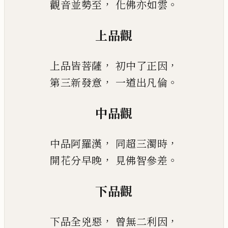
，
。
觀音並勢至
化佛亦如雲
上品觀
，
，
上品皆菩薩
初中了正因
，
。
第三新發意
一道出凡倫
中品觀
，
，
中品阿羅漢
同超三濁時
，
。
開花分早晚
見佛智參差
下品觀
，
，
下品全兇惡
曾無二利因