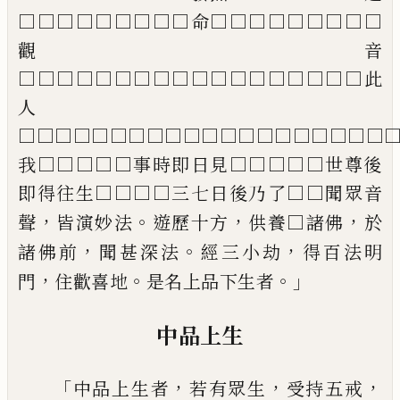
□□□□□□□□□命□□□
□□□□□□
觀音
□□□□□□□□□□□□□□□
□□□此
人
□□□□□□□□□□□□□□□□□□
□□
我□□□□□事時即日見□□□□□世尊後
即
得往生□□□□三七日後乃了□□聞眾音
，
。
，
，
聲
皆演妙法
遊歷十方
供養□諸佛
於
，
。
，
諸佛前
聞甚深法
經三小
劫
得百法明
，
。
。」
門
住歡喜地
是名上品下生者
中品上生
「
，
，
，
中品上生者
若有眾生
受持五戒