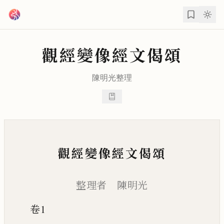
跳到主要內容
觀經變像經文偈頌
陳明光
整理
觀經變像經文偈頌
整理者 陳明光
卷1