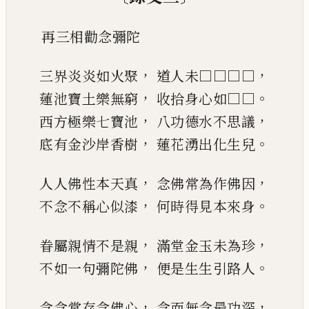
再三相勸念彌陀
，
，
三界炎炎如火聚
道人未□□□□
，
。
蓮池寶土樂無窮
收拾身心如□□
，
，
西方極樂七寶池
八功德水不思議
，
。
底有金沙岸香樹
蓮花湧出化生兒
，
，
人人佛性本天真
念佛常為作佛因
，
。
不念不稱心似漆
何時得見本來身
，
，
眷屬親情不是親
滿堂金玉未為珍
，
。
不如一句彌陀佛
便是生生引路人
，
，
念念常存念佛心
念而無念最功深