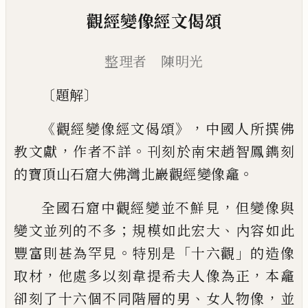
觀經變像經文偈頌
整理者 陳明光
〔
〕
題解
《
》，
觀經變像經文偈頌
中國人所撰佛
，
。
教文獻
作者不詳
刊
刻於南宋趙智鳳鐫刻
。
的寶頂山石窟大佛灣北巖觀經變像龕
，
全國石窟中觀經變並不鮮見
但變像與
；
、
變文並列的不多
規
模如此宏大
內容如此
。
「
」
豐富則甚為罕見
特別是
十六觀
的造
像
，
，
取材
他處多以刻韋提希夫人像為正
本龕
、
，
卻刻了十六個不同
階層的男
女人物像
並