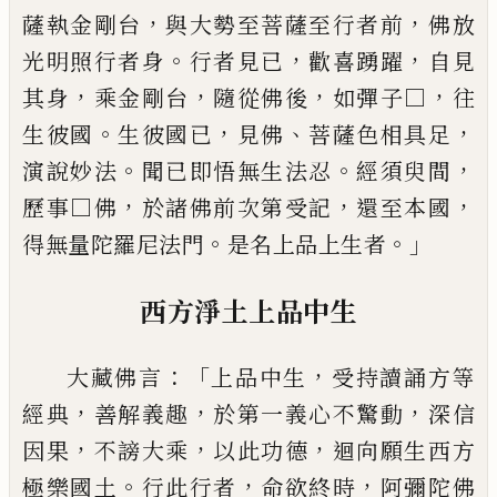
，
，
薩執
金
剛台
與大勢至菩薩至行者前
佛放
。
，
，
光明照行者身
行
者見已
歡喜踴躍
自見
，
，
，
，
其身
乘金剛台
隨從佛後
如彈
子□
往
。
，
、
，
生彼國
生彼國已
見佛
菩薩色相具足
。
。
，
演說
妙法
聞已即悟無生法忍
經須臾間
，
，
，
歷事□佛
於諸
佛前次第受記
還至本國
。
。」
得無量陀羅尼法門
是名上
品上生者
西方淨土上品中生
：「
，
大藏佛言
上品中生
受持讀誦方等
，
，
，
經典
善解義
趣
於第一義心不驚動
深信
，
，
，
因果
不謗大乘
以此功德
迴向願生西方
。
，
，
極樂國土
行此行者
命欲終時
阿彌陀
佛