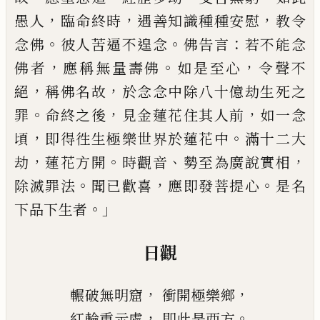
，
，
，
愚人
臨命終時
遇善知識種種安慰
教令
。
。
：
念
佛
彼人苦逼不遑念
佛告言
若不能念
，
。
，
佛者
應稱無
量壽佛
如是至心
令聲不
，
，
絕
稱佛名故
於念念中除八
十億劫生死之
。
，
，
罪
命終之後
見金蓮花住其人前
如一
念
，
。
頃
即得徃生極樂世界於蓮花中
滿十二大
，
。
、
，
劫
蓮花
方開
時觀音
勢至為廣說實相
。
，
。
除滅罪法
聞已歡喜
應即發菩提心
是名
。」
下品下生者
日觀
，
，
輾破無明窟
衝開極樂鄉
，
。
紅輪重示處
即此是西方