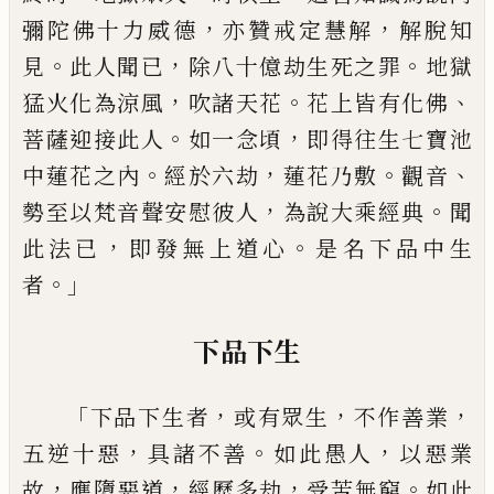
，
，
彌陀佛十力威德
亦贊戒定慧解
解脫知
。
，
。
見
此人聞已
除八十億劫生死之罪
地獄
，
。
、
猛火化為涼風
吹諸天花
花上皆有化佛
。
，
菩薩迎接此人
如一念頃
即得往生七
寶池
。
，
。
、
中蓮花之內
經於六劫
蓮花乃敷
觀音
，
。
勢至以
梵音聲安慰彼人
為說大乘經典
聞
，
。
此法已
即發無上
道心
是名下品中生
。」
者
下品下生
「
，
，
，
下品下生者
或有眾生
不作善業
，
。
，
五逆十惡
具諸
不善
如此愚人
以惡業
，
，
，
。
故
應墮惡道
經歷多劫
受苦
無窮
如此