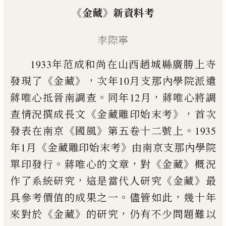
《
》
金藏
新資料考
李際寧
1933年范成和尚在山西趙城縣廣勝上寺
《
》，
發現了
金藏
次年
10月支那內學院派遣
。
，
蔣唯心抵晉南調查
同年12月
蔣唯心將
調
《
》，
查情況撰成長文
金藏雕印始末考
首次
《
》
。
發表在南京
國風
第
五卷十二號上
1935
《
》
年1月
金藏雕印始末考
由南京支那內學
院
。
，
《
》
單印發行
蔣唯心的文章
對
金藏
概況
，
《
》
作了系統研究
這是
當代人研究
金藏
最
。
，
具參考價值的成果之一
儘管如此
幾十年
《
》
，
來對於
金藏
的研究
仍有不少問題難以