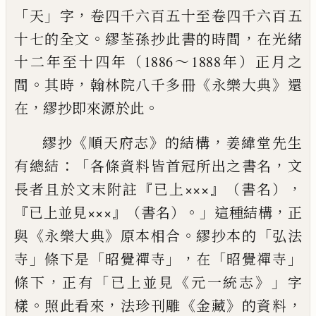
「
」
，
天
字
卷
四千六百五十至卷四千六百五
。
，
十七的全文
繆荃孫抄此書的時
間
在光緒
十二年至十四年（1886～1888年）正月之
。
，
《
》
間
其時
翰林院八千多冊
永樂大典
還
，
。
在
繆抄即來源於此
《
》
，
繆抄
順天府志
的結構
姜緯堂先生
：「
，
有總結
各條資料皆首
冠所出之書名
文
『
』
，
長者且於文末附註
已上×××
（書名）
『
』
。」
，
已上
並見×××
（書名）
這種結構
正
《
》
。
「
與
永樂大典
原本相合
繆
抄本的
弘法
」
「
」，
「
」
寺
條下是
昭覺禪寺
在
昭覺禪寺
，
「
《
》」
條下
正有
已
上並見
元一統志
字
。
，
《
》
，
樣
照此看來
法珍刊雕
金藏
的資料