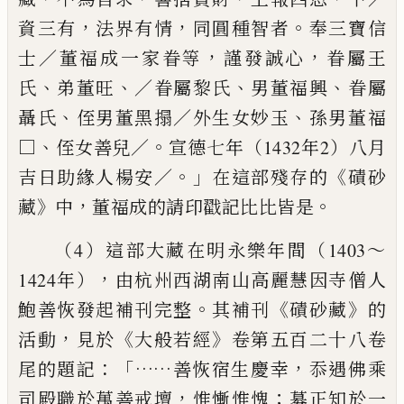
，
，
。
資三有
法界有情
同圓種智者
奉三寶信
，
，
士／董福成一家眷等
謹發誠
心
眷屬王
、
、
、
、
氏
弟董旺
／眷屬黎氏
男董福興
眷屬
、
、
聶氏
侄男董黑
搨／外生女妙玉
孫男董福
、
。
□
侄女善兒／
宣德七年（1432年2）
八月
。」
《
吉日助緣人楊安／
在這部殘存的
磧砂
》
，
。
藏
中
董福成的
請印戳記比比皆是
（4）這部大藏在明永樂年間（1403～
，
1424年）
由杭州西湖南
山高麗慧因寺僧人
。
《
》
鮑善恢發起補刊完整
其補刊
磧砂藏
的
，
《
》
活
動
見於
大般若經
卷第五百二十八卷
：「……
，
尾的題記
善恢宿生
慶幸
忝遇佛乘
，
；
司殿職於萬善戒壇
惟慚惟愧
募正知於一