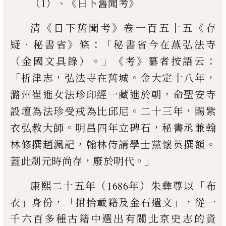
、《
》
（1）
日下舊聞考
《
》
《
清
日下舊聞考
卷一百五十五
存
．
》
：「
疑
秘書省
條
秘書省今
在燕弘法寺
。」《
》
：
（金國文具錄）
考
纂者按語云
「
，
。
，
析津志
弘法寺在
舊城
金大定十八年
，
潞州崔進女法珍印經一藏進於朝
命聖安
寺
。
，
設壇為法珍受戒為比邱尼
二十三年
賜紫
。
，
衣弘教大師
明昌
四年立碑石
秘書丞兼翰
，
。
林修撰趙渢記
翰林侍講學士黨懷英撰
額
，
。」
蓋此剎元時尚存
廢於明代
「
康熙二十五年（1686年）朱彝尊以
布
」
，「
」，
衣
身份
捃拾載籍及
金石遺文
從一
千六百多種古籍中選出有關北京史志的資