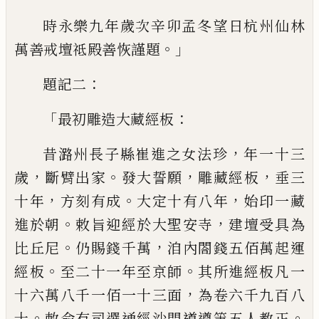
時永樂九年歲次辛卯孟冬望日杭州仙林
。」
萬善戒壇祗
殿善恢謹題
：
題記二
「
：
最初雕造大藏經板
，
昔潞州長子縣崔進之女法珍
年一十三
，
。
，
，
歲
斷臂出
家
發大誓願
雕藏經板
垂三
，
。
，
十年
方刻有成
大定十
有八年
始印一藏
。
，
進於朝
敕旨迎經於大聖安寺
建壇受
具為
。
，
比丘尼
仍賜錢千萬
洎內閤錢五佰萬起運
。
。
經板
至二十一年至京師
其所進經板凡一
，
十六萬八千一佰一
十三面
為卷六千九百八
。
。
十
敕命有司選通經沙門道遵
等五人教正