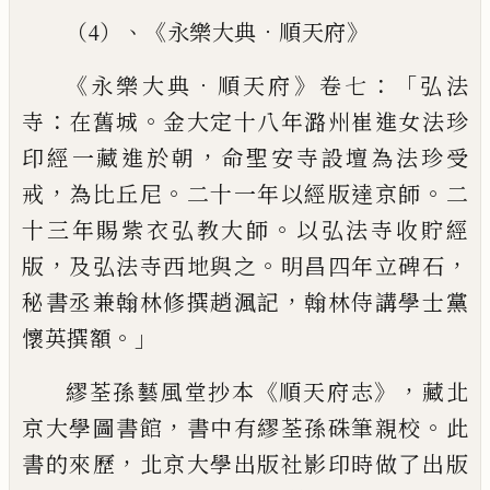
、《
．
》
（4）
永樂大典
順天府
《
．
》
：「
永樂大典
順天府
卷七
弘法
：
。
寺
在舊城
金大定十八年
潞州崔進女法珍
，
印經一藏進於朝
命聖安寺設壇為法珍受
，
。
。
戒
為
比丘尼
二十一年以經版達京師
二
。
十三年賜紫衣弘教大師
以弘法寺收貯經
，
。
，
版
及弘法寺西地與之
明昌四年立碑石
，
秘書
丞兼翰林修撰趙渢記
翰林侍講學士黨
。」
懷英撰額
《
》，
繆荃孫藝風堂抄本
順天府志
藏北
，
。
京大學圖書館
書中有
繆荃孫硃筆親校
此
，
書的來歷
北京大學出版社影印時做了出版