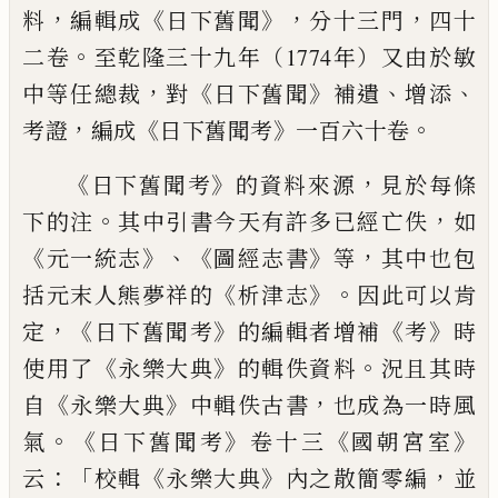
，
《
》，
，
料
編
輯成
日下舊聞
分十三門
四十
。
二卷
至乾隆三十九年（1774
年）又由於敏
，
《
》
、
、
中等任總裁
對
日下舊聞
補遺
增添
，
《
》
。
考證
編成
日下舊聞考
一百六十卷
《
》
，
日下舊聞考
的資料來源
見於每條
。
，
下的注
其中引書今天有許
多已經亡佚
如
《
》、《
》
，
元一統志
圖經志書
等
其中也包
《
》。
括元
末人熊夢祥的
析津志
因此可以肯
，《
》
《
》
定
日下舊聞考
的編輯者
增補
考
時
《
》
。
使用了
永樂大典
的輯佚資料
況且其時
《
》
，
自
永樂大
典
中輯佚古書
也成為一時風
。《
》
《
》
氣
日下舊聞考
卷十三
國朝宮
室
：「
《
》
，
云
校輯
永樂大典
內之散簡零編
並