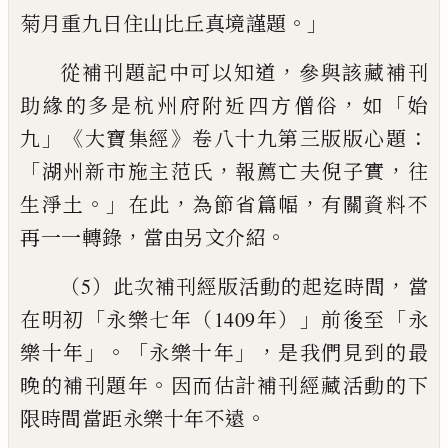
。」
菊月重九日住山比丘真境謹題
，
從補刊題記中可以知道
參與該藏補刊
，
「
助緣的多是杭州府附
近四方僧俗
如
始
」《
》
：
九
大寶集經
卷八十九第三版版心題
「
，
，
湖州
新市施主范氏
報薦亡夫倪子實
往
。」
，
，
生淨土
在此
為節省篇
幅
有關資料不
，
。
再一一轉錄
當由另文介紹
，
（5）此次補刊經版活動的起迄時間
當
「
」
「
在明初
永樂七年
（1409年）
前後至
永
」
。「
」，
樂十年
永樂十年
是我們見到的
最
。
晚的補刊題年
因而估計補刊經藏活動的下
。
限時間當距永樂
十年不遠