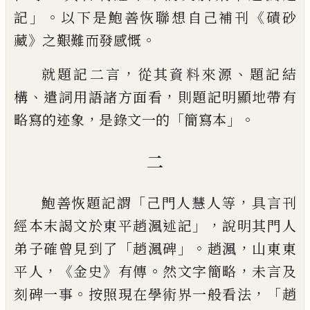
」。
《
記
以下是鮑
善恢聯想自己補刊
磧砂
》
。
藏
之艱難而發感慨
，
、
就題記二言
從其資料來源
題記結
、
，
構
遣詞用語諸方面看
則題記明顯地帶有
，
「
」。
略寫的迹象
是錄文一的
簡寫本
二
「
，
鮑善恢題記謂
己門人慧人等
具言刊
」，
經本末謁文於東平趙
渢述記
說明其門人
「
」。
，
弟子確曾見到了
趙渢碑
趙渢
山東東
，《
》
。
，
平
人
金史
有傳
然文字簡略
未言及
。
，「
刻碑一事
按照現在學術
界一般看法
趙