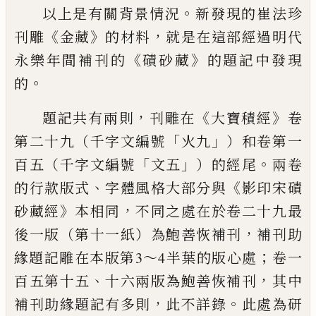
。
以上是有關背景情況
新發現的崔法珍
《
》
，
刊雕
金藏
的材料
就是在這部經過明代
《
》
永樂年間補刊的
磧砂藏
的題記中發現
。
的
，
《
》
題記共有兩則
刊雕在
大寶積經
卷
「
」
第二十九（千字文編號
火九
）和卷第一
「
」
。
百五（千字文編號
文五
）的經尾
兩卷
、
《
的行款
版式
字體風格大部分與
影印宋磧
》
，
砂藏經
本相同
不同之處在
於卷二十九最
，
後一版（第十一紙）為鮑善恢補刊
補刊助
；
緣題記雕
在本版第3～4半葉的版心處
卷一
、
，
百五第十五
十六兩版為鮑
善恢補刊
其中
，
。
補刊助緣題記有多則
此不詳錄
此處為研