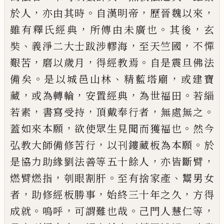
，
。
，
，
於人
亦由其時
自漢明帝
歷晉魏以
來
，
。
，
雖有釋氏經典
所傳由未廣也
其後
玄
、
，
，
奘
義淨二大
士跋涉轇海
至天竺國
不憚
，
，
。
艱苦
磨以歲月
得經教焉
自是震旦佛法
。
、
，
備矣
是以城邑山林
精藍塔廟
或建寶
，
，
，
。
藏
或為轉輪
安置經典
為世福田
若緇
，
，
，
。
若素
書寫受
持
頂戴奉行者
無處無之
，
。
蓋如來本願
欲使眾生見聞
而獲福也
然今
，
。
弘教大師備修苦行
以刊鏤藏板為本願
於
，
，
是協力助緣劉法善等五十餘人
亦皆斷臂
，
。
、
燃臂燃指
刳眼割肝
至有捨家產
鬻男女
，
，
，
者
助修經板勝事
始終
三十年之久
方得
。
，
。
，
成就
嗚呼
可謂難也哉
己
門人慧仁
等