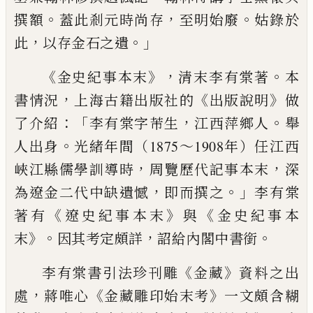
。
，
。
撰額
蓋此剎元時尚存
至明
始廢
姑錄於
，
。」
此
以存金石之遺
《
》，
。
金史紀事本末
清末李有棠著
本
，
《
》
書情況
上海古籍出版
社的
出版說明
做
：「
，
。
了介紹
李有棠字芾生
江西萍鄉人
舉
。
人出身
光
緒年間（1875～1908年）任江西
，
，
峽江縣儒學訓導時
周覽歷代記事
本末
深
，
。」
為遼金二代中缺遺憾
即而撰之
李有棠
《
》
《
著有
遼史紀事
本末
與
金史紀事本
》。
，
。
末
因其考定頗詳
詔給內閣中書銜
《
》
李有棠書引法珍刊雕
金藏
資料之出
，
《
》
處
蔣唯心
金藏雕印
始末考
一文頗含糊