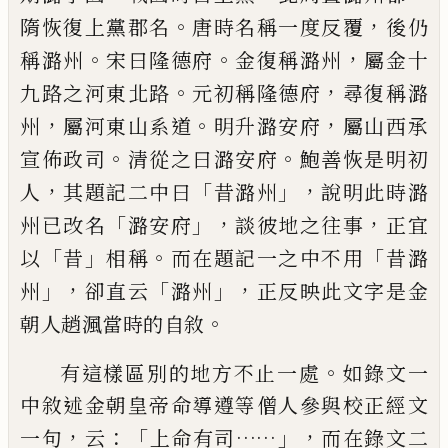
。
，
隋恢復上黨郡名
唐時名稱一度反覆
後
仍
。
。
，
稱潞州
宋曰隆德府
金復稱潞州
屬金十
。
，
九路之河東北路
元初稱隆德府
尋復稱潞
，
。
，
州
屬河東山系道
明升潞安府
屬山西
承
。
。
宣佈政司
清從之曰潞安府
鮑善恢是明初
，
「
」，
人
其題記二中曰
昔潞州
說明此時潞
「
」，
，
州已改名
潞安府
談彼地之往事
正宜
「
」
。
「
以
昔
相稱
而在題記一之中不用
昔潞
」，
「
」，
州
卻直云
潞州
正反
映此文字是金
。
朝人趙渢當時的自敘
。
有這樣區別的地方不止一處
如錄文一
中敘述金朝皇帝命
導遵等僧人參與校正經文
，
：「
……」，
一句
云
上命有司
而在錄文二