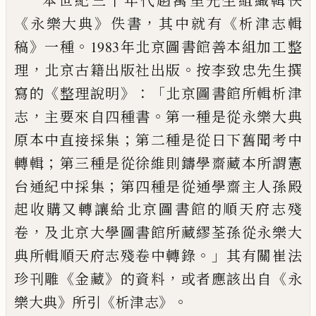
本世紀三十年代趙萬里先生組織輯佚
《
》
，
《
永樂大典
佚書
其中
就有
析津志輯
》
。
稿
一種
1983年北京圖書館善本組加工整
，
。
理
北
京古籍出版社出版
按李致忠先生撰
《
》：「
寫的
整理說明
北京圖
書館所輯析津
，
。
志
主要來自四種書
第一種是從永樂大典
；
原本中
直接採集
第二種是從日下舊聞考中
；
轉輯
第三種是從徐維則鑄
學齋藏本所謂憲
；
台通紀中採集
第四種是從通學齋主人孫殿
起收
購又轉讓給北京圖書館的順天府志殘
，
卷
及北京大學圖書館所藏
繆荃孫從永樂大
。」
典所輯順天府志殘卷中轉錄
其有關崔法
《
》
，
《
珍
刊雕
金藏
的資料
或者應該出自
永
》
《
》。
樂大典
所引
析津志