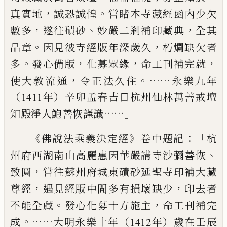
，
。
真實
地
誠恐誠惶
嘗睹本寺藏經函內少欠
，
、
，
數多
遂往磧砂
妙嚴二剎
補印藏典
全其
。
，
品章
因見彼寺經版年深歲久
朽爛缺欠者
。
，
，
，
多
發心備版
化募眾緣
命工刊補完就
，
。
……
使大教流通
令正法久住
永樂九年
（1411年）辛卯孟春吉日杭州仙林萬善戒壇
……」
知殿淨
人鮑善恢謹識
《
》
：「
佛說法乘義決定經
卷中題記
杭
、
州府西湖南山高麗惠因
華嚴講寺沙彌善恢
，
致圓
嘗往蘇州府城東磧砂延聖寺印補大藏
，
，
尊經
遇見經版中間多有損壞缺少
印去者
。
，
不能全藏
發心化募
十方施主
命工刊補完
。……
成
大明永樂十年（1412年）歲在壬辰