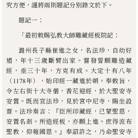
，
。
究
方便
謹將兩則題記分別錄文於下
：
題記一
「
：
最初敕賜弘教大師雕藏經板院記
，
，
潞州長子縣崔進之女
名法珍
自幼好
，
。
道
年十三歲
斷臂出家
嘗發誓願雕造藏
，
，
。
經
垂三十年
方克有成
大
定十有八年
，
。
，
（1178年）
始印經一藏進於朝
奉敕旨
，
，
令
左右街十大寺僧
香花迎經
於大聖安寺
。
，
，
安置
既而宣法
珍
見於宮中尼寺
賜坐設
。
：『
，
，
齋
法珍奏言
臣所印藏經
已蒙聖恩
。
，
。
安置名剎
所造經板
亦願上進
庶得流布
，
。』
，
聖
教
仰報國恩
奉詔許之
乃命聖安寺