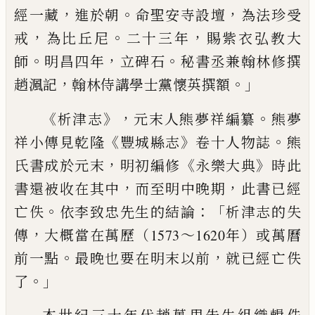
，
。
，
經一藏
進於朝
命聖安寺設壇
為法珍受
，
。
，
戒
為比丘尼
二十三年
賜紫衣弘教大
。
，
。
師
明昌四年
立碑石
秘
書丞兼翰林修撰
，
。」
趙渢記
翰林侍講學士黨懷英撰額
《
》，
。
析津志
元末人熊夢祥編纂
熊夢
《
》
。
祥小傳見乾隆
豐城縣
志
卷十人物誌
熊
，
《
》
氏書成於元末
明初編修
永樂大典
時此
，
，
書
還被收在其中
而至明中晚期
此書已經
。
：「
亡佚
依李致忠先生的
結論
析津志的失
，
傳
大概當在萬歷（1573～1620年）或萬曆
。
，
前一
點
最晚也要在明末以前
就已經亡佚
。」
了