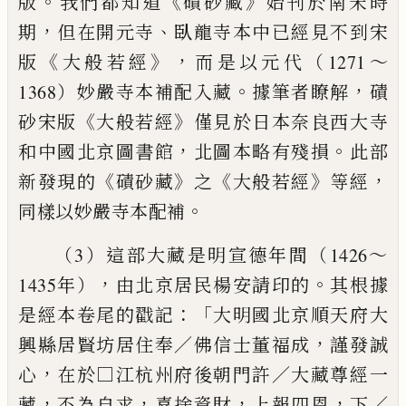
。
《
》
版
我們都知道
磧砂
藏
始刊於南宋時
，
、
期
但在開元寺
臥龍寺本中已經見不到宋
《
》，
版
大般若經
而是以元代（1271～
。
，
1368）妙嚴寺本補配入藏
據
筆者瞭解
磧
《
》
砂宋版
大般若經
僅見於日本奈良西大寺
，
。
和中國北
京圖書館
北圖本略有殘損
此部
《
》
《
》
，
新發現的
磧砂藏
之
大般
若經
等經
。
同樣以妙嚴寺本配補
（3）這部大藏是明宣德年間（1426～
，
。
1435年）
由北京居民楊
安請印的
其根據
：「
是經本卷尾的戳記
大明國北京順天府大
，
興
縣居賢坊居住奉／佛信士董福成
謹發誠
，
心
在於□江杭州府後朝
門許／大藏尊經一
，
，
，
，
藏
不為自求
喜捨資財
上報四恩
下／