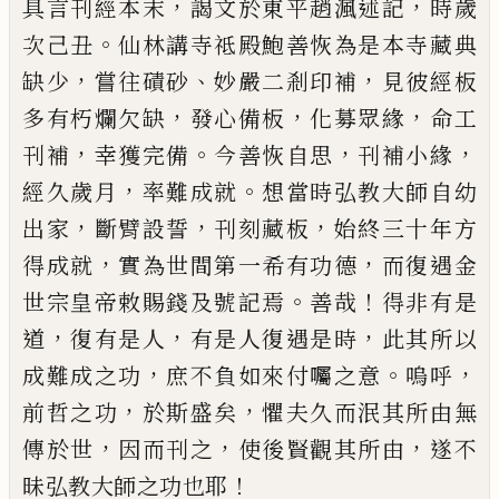
，
，
具言刊經本末
謁文於東平趙渢述記
時歲
。
次己丑
仙林講寺祗殿鮑善恢為是本寺藏典
，
、
，
缺少
嘗往磧砂
妙嚴
二剎印補
見彼經板
，
，
，
多有朽爛欠缺
發心備板
化募眾緣
命工
，
。
，
，
刊補
幸獲完備
今善恢自思
刊補小緣
，
。
經久歲月
率難成就
想當時弘教大師自幼
，
，
，
出家
斷臂設誓
刊刻藏
板
始終三十年方
，
，
得成就
實為世間第一希有功德
而復
遇金
。
！
世宗皇帝敕賜錢及號記焉
善哉
得非有是
，
，
，
道
復
有是人
有是人復遇是時
此其所以
，
。
，
成難成之功
庶不負
如來付囑之意
嗚呼
，
，
前哲之功
於斯盛矣
懼夫久而泯
其所由無
，
，
，
傳於世
因而刊之
使後賢觀其所由
遂不
！
昧弘
教大師之功也耶