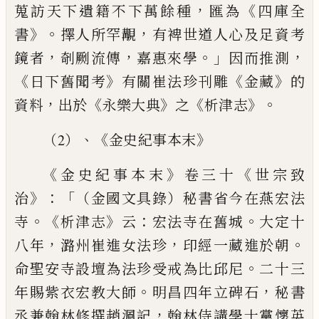
，
《
蒐訪天下遺籍不下萬
餘種
匯為
四庫全
》。
，
書
擇人所罕覯
有裨世道人心及足資考
，
，
。」
，
鏡
者
剞劂流傳
嘉惠來學
因而推測
《
》
《
》
日下舊聞考
有關崔法珍刊
雕
金藏
的
，
《
》
《
》。
資料
出於
永樂大典
之
析津志
、《
》
（2）
金史紀事本末
《
》
《
金史紀事本末
卷三十
世宗致
》：「
治
（金國文具錄）秘書省
今在燕宏法
。《
》
：
。
寺
析津志
云
宏法寺在舊城
大定十
，
，
。
八年
潞州
崔進女法珍
印經一藏進於朝
。
命聖安寺設壇為法珍受戒為比邱
尼
二十三
。
，
年賜紫衣宏教大師
明昌四年立碑石
秘書
，
丞兼翰林
修撰趙渢記
翰林侍講學士黨懷英