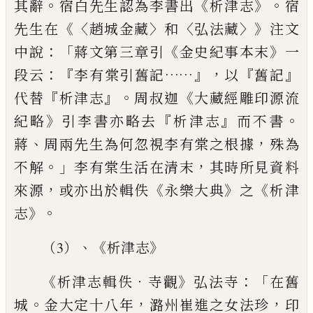
。
《
》。
其辭
宿白先生認為李書出
析津志
宿
《〈
〉
〈
〉》
先
生在
趙城金藏
和
弘法藏
注文
：「
《
》
中說
蔣文第三章引
金
史紀事本末
一
：『
……』，
『
』
段云
李有棠引舊記
以
舊記
『
』。
《
代替
析津
志
周叔迦
大藏經雕印源流
》
『
』
。
紀略
引李書亦略去
析津志
而不
書
、
，
蔣
周兩先生為何忽視李有棠之根據
殊為
。」
，
不解
李有棠
生活在清末
其時所見資料
，
《
》
《
來源
或亦出於輯佚
永樂大典
之
析
津
》。
志
、《
》
（3）
析津志
《
．
》
：「
析津志輯佚
寺觀
弘法寺
在舊
。
，
，
城
金大定十八年
潞州
崔進之女法珍
印