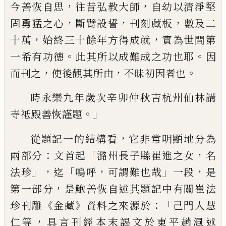
，
，
今善恢自思
往昔弘教大師
自幼以清淨堅
，
，
，
固勇猛之
心
斷臂設誓
刊刻藏板
數及二
，
，
十萬
始終三十餘年方得
成就
實為世間第
。
。
一希有功德
此其所以成難成之功也
耶
因
，
，
。
而刊之
使後觀其所由
不昧初因者也
時永樂九年歲次辛卯仲秋吉杭州仙林講
。」
寺祗殿善恢
謹題
，
從題記一的結構看
它非常明顯地分為
：
「
，
兩部分
文首起
潞州
長子縣崔進之女
名
」，
「
，
」
，
法珍
迄
嗚呼
可謂難也哉
一段
是
，
第一部
分
是鮑善恢自述其題記中有關崔法
《
》
：
「
珍刊雕
金藏
資料之來源於
己
門人慧
，
仁等
具言刊經本末謁文於東平趙渢述