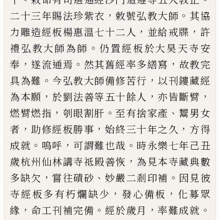
，
。
二十三年賜法珍紫衣
敕號弘教大師
其
協
，
，
力雕造經板楊惠溫七十二人
並給戒牒
許
。
禮弘教大師
為師
仍置經板於大昊天寺安
，
。
，
奉
遂流通焉
然其舊經
率多繕寫
故教完
。
，
具為難
今弘教大師備修苦行
以刊鏤
藏經
，
，
，
為本願
於劉法善等五十餘人
亦皆斷臂
，
。
、
燃臂燃指
刳眼割肝
至有捨家產
鬻男女
，
，
，
者
助修經板勝事
始終
三十年之久
方得
。
，
。
成就
嗚呼
可謂難也哉
時永樂七年
己丑
，
歲杭州仙林講寺祗殿善恢
為見本寺藏典數
，
、
。
多缺欠
嘗往磧砂
妙嚴二剎印補
因見彼
，
，
寺經板多有朽爛缺少
發心備板
化募眾
，
。
，
。
緣
命工刊補完備
經於歲月
率難成
就