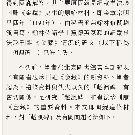
，
得到圓滿解答
其主要
原因就是記載崔法珍
《
》
，
刊雕
金藏
史事的原始材料
即金章宗明
，
昌
四年（1193年）
由秘書丞兼翰林修撰趙
、
渢書寫
翰林侍講學士黨
懷英篆額的記載崔
《
》
法珍刊雕
金藏
情況的碑文（以下稱為
「
」
。
趙渢
碑
）已經亡佚
，
不久前
筆者在北京圖書館善本部發現
《
》
。
了有關崔法珍刊雕
金藏
的新資料
筆者
，
「
」
認為
這條資料與佚失以久的
趙渢碑
有
，
「
」
密切關係
是研究
趙渢碑
和崔法珍刊雕
《
》
。
金藏
的重要資料
本
文即圍繞這條材
，
「
」
。
料
對
趙渢碑
及有關問題考辨如下