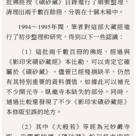
《
》
，
批佛經按
磧砂藏
目錄進行了順號整理
，
。
清理出兩千數百
餘冊
分裝在十個木箱中
，
1994～1995年間
筆者對這部大藏經進
，
：
行了初步整理和研
究
得到以下一些認識
，
（1）這批兩千數百冊的佛經
經過與
《
》
，
影印宋磧砂藏經
本比
勘
可以肯定它確
《
》。
，
屬於
磧砂藏
儘管已經殘損缺半
仍然
，
有其
特別重要的資料價值
如據此可以補充
、
。
，
不少開元寺
臥龍寺本缺
失的部分
同時
《
》
通過比較還發現了不少
影印宋磧砂藏經
。
本修
版至誤的地方
《
》
（2）其中
大般若
等經為元妙嚴寺