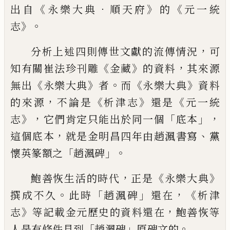
《
．
》
《
出
自
永樂大典
順天府
的
元一統
》。
志
，
分析上述四則傳世文獻的流傳情況
可
《
》
，
知有關崔法珍刊雕
金藏
的資料
其來源
《
》
。
《
》
無出
永樂大典
者
而
永樂大典
資料
，
《
》
《
的
來源
不論是
析津志
還是
元一統
》，
「
」，
志
它們肯定只能出於同一
個
底本
，
、
這個底本
就是金明昌四年由趙渢書寫
黨
「
」。
懷英篆額之
趙渢碑
，
《
》
鮑善恢生活的時代
正是
永樂大典
。
「
」
，《
撰成不久
此時
趙渢
碑
還在
析津
》
，
志
等記載金元歷史的資料還在
鮑善恢等
「
」
。
人是有
條件見到
趙渢碑
原碑文的