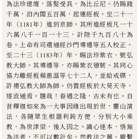
，
，
。
為法珍建壇
落
髮
受具
為比丘尼
仍賜錢
，
，
。
千萬
洎內閤五百萬
起運經板
至二十一
。
年（1181年）進到京師
其所進經板凡一十
，
六
萬八千一百一十三
計陸千九百八十為
。
。
卷
上命有司選
通經沙門導遵等五人校正
，
，
至二十三（1183年）年
賜法
珍紫衣
號弘
。
，
。
教大師
其導遵等
亦賜紫衣德號
其同心
，
，
協力雕經板楊惠溫等七十二人
並給戒牒
。
，
許禮弘教大師
為師
仍置經板於大昊天寺
。
！
，
。
遂流通焉
韙哉
眷遇之
隆
古未有也
自
，
昔釋迦如來為一大事因緣出現於世
靈
山演
，
，
法
各隨眾生根器利鈍方便
分別大小乘
，
，
。
，
教
為世津
梁
後人因之
識心達本
悟無
，
。
，
為法者
不可以數計矣
然教法之興
雖繫