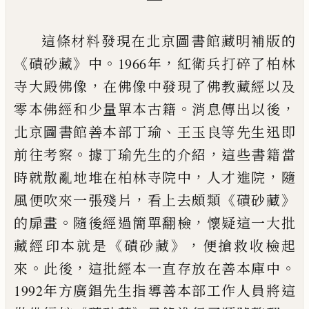
一
這條材料發現在北京圖書館藏明補版的
《
》
。
，
磧砂藏
中
1966
年
紅衛兵打碎了柏林
，
寺大殿佛像
在佛像中發現了佛教藏經以
及
。
，
零本佛經和少量單本古籍
消息傳出以後
、
北京圖書館善本
部丁瑜
王玉良等先生迅即
。
，
前往考察
據丁瑜先生的介紹
這些
書籍當
，
，
時就散亂地堆在柏林寺院中
人才進院
隨
，
《
》
風便吹來一張
殘片
看上去頗類
磧砂藏
。
，
的扉畫
隨後經過簡單翻檢
懷疑這
一大批
《
》，
藏經印本就是
磧砂藏
便搶救收檢起
。
，
。
來
此後
這批經
本一直存放在善本庫中
1992年方廣錩先生指導善本部工作人
員將這