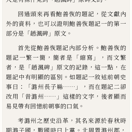
，
回過頭來再看鮑善恢的題記
從文獻內
，
外的資料
也可以證
明鮑善恢題記一的第一
「
」
。
部分是
趙渢碑
原文
。
首先從鮑善恢題記內部分析
鮑善恢的
，
「
」，
題記一繁一簡
簡者
是
縮寫
而文繁
，
「
」
，
，
者
是
趙渢碑
原文的記錄
這一點
在
。
題記中
有明顯的區別
如題記一敘述前朝史
：「
……」，
事曰
潞州長子縣
而在題記二卻
「
……」
，
改用
昔潞州
這樣的文字
後者顯而
。
易見帶有
回憶前朝事的口氣
，
考潞州之歷史沿革
其名來源於春秋時
，
。
，
期潞子國
戰國時曰
上黨
北周置潞州郡