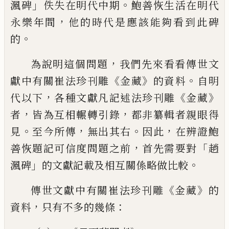
」
。
渢碑
佚失在明代中期
鮑善恢生活在明代
，
永樂
年間
他的時代是應該能夠看到此碑
。
的
，
為說明這個問題
我們先來看看傳世文
《
》
。
獻中有關崔法珍刊雕
金藏
的資料
自明
，
《
》
代以下
各種文獻凡記述法珍刊雕
金藏
，
，
者
皆為互相輾轉引錄
都非纂輯者親眼得
。
，
。
，
見
至今所傳
無出其右
因此
在辨證鮑
，
「
善恢題記可信度問題之前
首先需要對
趙
」
。
渢碑
的文獻記載及相互關係略做比較
《
》
傳世文獻中有關崔法珍刊雕
金藏
的
，
：
資料
只有不多的幾
條