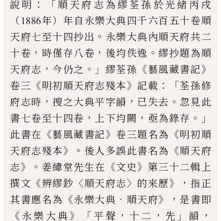
：「
說明
順天府志為繆荃孫於光緒丙戌
（1886年）年自永樂大典四
千六百五十卷順
。
天府七至十四抄出
永樂大典內順天府共二
，
，
。
十
卷
時僅存八卷
後均佚逸
繆抄題為順
，
。」
《
》
天府志
今仍之
繆荃孫
藝風藏書記
《
》
：「
卷三
明初順天府志殘本
記載
荃孫修
，
，
。
府志時
搜
之大典平字韻
已失去
忽見此
，
，
。」
書七卷至十四卷
上下均闕
亟為
錄存
《
》
《
此書在
藝風藏書記
卷三題名為
明初順
》。
《
天府志殘本
後人多誤此書名為
順天府
》。
《
》
志
姜緯堂先生在
文史
第三十二
輯上
《
〈
〉
》，
撰文
辨繆鈔
順天府志
的來歷
指正
《
．
》，
其書應名為
永樂
大典
順天府
是書即
《
》「
，
，
」
，
永樂大典
平聲
十二
先
韻