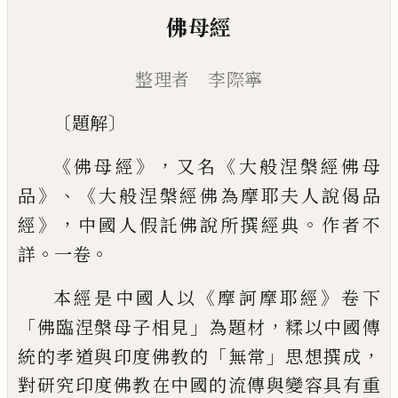
佛母經
整理者 李際寧
〔
〕
題解
《
》，
《
佛母經
又名
大般涅槃經佛母
》、《
品
大般涅槃經佛為摩
耶夫人說偈品
》，
。
經
中國人假託佛說所撰經典
作者不
。
。
詳
一
卷
《
》
本經是中國人以
摩訶摩耶經
卷下
「
」
，
佛臨涅槃母子相見
為
題材
糅以中國傳
「
」
，
統的孝道與印度佛教的
無常
思想撰成
對研
究印度佛教在中國的流傳與變容具有重