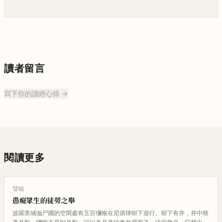
讀者留言
寫下你的讀經心得 →
閱讀更多
譬喻
愚癡眾生的徒勞之舉
波羅柰城伽尸國的空閑處有五百獼猴在尼俱律樹下遊行。樹下有井，井中映