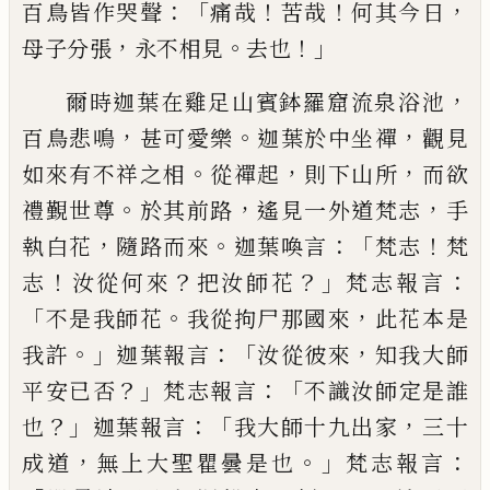
：「
！
！
，
百鳥皆作哭聲
痛哉
苦哉
何其今日
，
。
！」
母子分張
永不相見
去也
，
爾時迦葉在雞足山賓鉢羅窟流泉浴池
，
。
，
百鳥悲鳴
甚可愛
樂
迦葉於中坐禪
觀見
。
，
，
如來有不祥之相
從禪起
則下山
所
而欲
。
，
，
禮覲世尊
於其前路
遙見一外道梵
志
手
，
。
：「
！
執白花
隨路而來
迦葉喚言
梵志
梵
！
？
？」
：
志
汝從何來
把汝師花
梵
志報言
「
。
，
不是我
師花
我從拘尸那國來
此花本是
。」
：「
，
我許
迦
葉報言
汝從彼來
知我大師
？」
：「
平安已否
梵志報言
不識汝師
定是誰
？」
：「
，
也
迦葉報言
我大師十九出家
三十
，
。」
：
成道
無上大聖瞿
曇是也
梵志報言