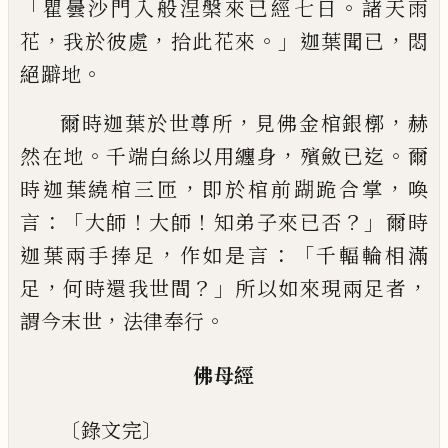
「
。
瞿曇沙門入般涅槃來已經七日
諸天雨
，
，
。」
，
花
我於彼處
拾此花來
迦葉聞已
悶
。
絕躃地
，
，
爾時迦葉於世尊所
見佛金棺銀槨
赫
。
，
。
然在地
千端白絲以
用纏身
殯斂已迄
爾
，
，
時迦葉繞棺三匝
即於棺前䠒跪合掌
喚
：「
！
！
？」
言
大師
大師
知弟子來已否
爾時
，
：「
迦葉兩手捧足
作如是
言
千輻輪相滿
，
？」
，
足
何時還我世間
所以如來現兩足者
，
。
謂今末
世
法律奉行
佛母經
〔
〕
錄文完