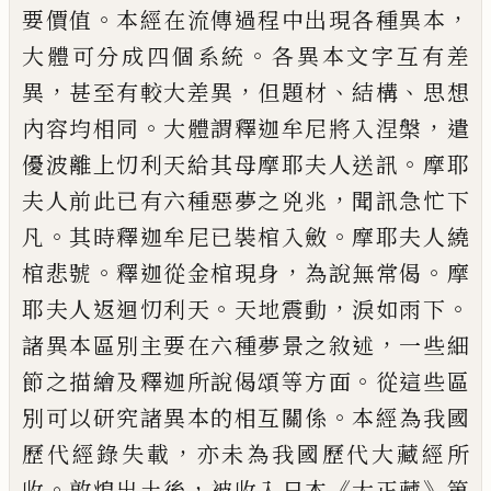
。
，
要價值
本經在流傳過
程中出現各種異本
。
大體可分成四個系統
各異本文字互有差
，
，
、
、
異
甚至有較大差異
但題材
結構
思想
。
，
內容均相同
大體謂釋
迦牟尼將入涅槃
遣
。
優波離上忉利天給其母摩耶夫人送訊
摩
耶
，
夫人前此已有六種惡夢之兇兆
聞訊急忙下
。
。
凡
其時釋迦牟
尼已裝棺入斂
摩耶夫人繞
。
，
。
棺悲號
釋迦從金棺現身
為說無
常偈
摩
。
，
。
耶夫人返迴忉利天
天地震動
淚如雨下
，
諸異本區
別主要在六種夢景之敘述
一些細
。
節之描繪及釋迦所說偈頌等
方面
從這些區
。
別可以研究諸異本的相互關係
本經為我國
，
歷
代經錄失載
亦未為我國歷代大藏經所
。
，
《
》
收
敦煌出土後
被收入
日本
大正藏
第