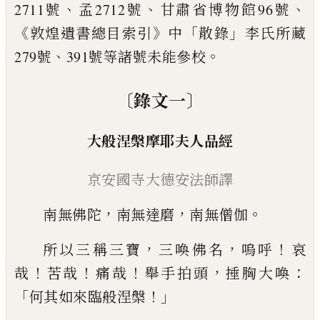
、
、
、
2711號
孟2712號
甘肅省博物館96
號
《
》
「
」
敦煌遺書總目索引
中
散錄
李氏所藏
、
。
279號
391號等諸
號未能參校
〔
〕
錄文一
大般涅槃摩耶夫人品經
京安國寺大德安法師譯
，
，
。
南無佛陀
南無達磨
南無僧伽
，
，
！
所以三稱三寶
三喚佛名
嗚呼
哀
！
！
！
，
：
哉
苦哉
痛哉
舉手
拍頭
捶胸大喚
「
！」
何其如來臨般涅槃