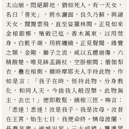
。
，
。
，
太山崩
悶絕躃地
猶
如死人
有一天女
「
」，
，
。
名曰
普光
將水灑面
良久乃蘇
與
諸
，
，
。
天女
靉靆雲
飛
直至
娑
羅林間
正見如來
，
。
，
金棺銀槨
殯斂
已迄
香木萬束
以用焚
。
，
。
、
身
白氈千端
用將纏繞
正見聲聞
緣覺
，
、
，
，
之類
金剛
獅子之流
咸以五體崩傷
六
。
，
；
精酸楚
唯見鉢盂
錫杖
空掛樹間
僧伽梨
，
。
，
衣
疊
在棺側
爾時摩耶夫人手持此
物
作
：「
，
。
如是言
我子在時
恒持此物
分身教
，
。
。
化
和同人天
今
捨我入般涅槃
此物無
，
！」
，
。
：
主
去也
便即散髮
繞棺三匝
喚言
「
！
！
，
。
悉達
悉達
汝是我子
我是汝母
汝昔
，
，
。
，
在王宮
始生七日
我
便命終
姨母波闍
。
，
，
長養年歲
逾城出家
三十成道
覆護眾