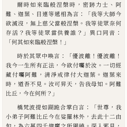
，
、
爾時如來臨般涅槃時
密跡力士
阿
、
、
：「
難
迦葉
目連等遞相為
言
我等大師今
，
。
欲滅沒
無上慈父當般涅槃
我等徒眾奈何
？
？」
：
存
活
我等徒眾當供養誰
異口同音
「
！」
何其如來臨般
涅槃
：「
！
！
時於其眾中喚言
優
波離
優波離
，
。
我今一生所有正
法
今欲付囑於汝
一切經
，
。
藏付囑阿難
清淨戒律付大迦葉
迦
葉來
，
。
，
。
時
道吾不見
汝可昇天
告我母知
阿難
，
？」
比丘
今在何
所
：「
，
橋梵波提如䠒跪合掌白言
世尊
我
，
小弟子阿難比丘今在
娑
羅林外
去此十二由
，
。
，
旬
為
六萬四千億魔之所圍
繞
深
入邪見