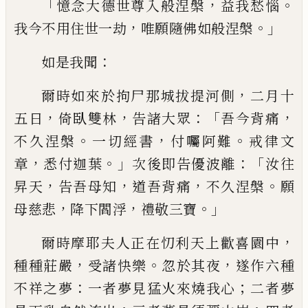
「
，
。
憶
念大德世尊入般涅槃
益我愁惱
，
。」
我今不用住世一
劫
唯願隨佛如般涅槃
：
如是我聞
，
爾時如來於拘尸那城拔提河
側
二月十
，
，
：「
，
五日
倚臥雙林
告諸大眾
吾今背痛
。
，
。
不久涅槃
一切經書
付囑阿難
戒律文
，
。」
：「
章
悉付迦葉
次後即告優波離
汝往
，
，
，
。
昇天
告吾母知
道吾背
痛
不久涅槃
願
，
，
。」
母慈悲
降下閻浮
禮敬三寶
，
爾時摩耶夫人正在忉利天上歡喜園中
，
。
，
種種莊嚴
受諸快
樂
忽於其夜
遂作六種
：
；
不祥之夢
一者夢見猛火來燒我心
二
者夢