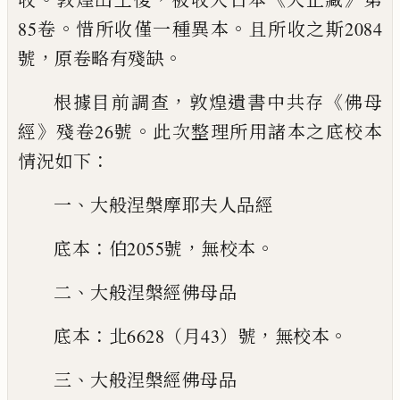
。
。
85卷
惜所收僅一種異本
且所收之斯2084
，
。
號
原卷略有殘缺
，
《
根據目前調查
敦煌遺書中共存
佛母
》
。
經
殘卷26號
此次
整理所用諸本之底校本
：
情況如下
、
一
大般涅槃摩耶夫人品經
：
，
。
底本
伯2055號
無校本
、
二
大般涅槃經佛母品
：
，
。
底本
北6628（月43）號
無校本
、
三
大般涅槃經佛母品