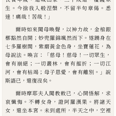
。
，
。
生
今捨我入般涅槃
不留半句章偈
悉
！
！
！」
達
痛哉
苦哉
，
，
爾時如來聞母喚聲
以神力故
金棺銀
；
。
槨豁然自開
妙兜羅
錦颯然而下
遂踴
身在
，
，
，
七多羅樹間
紫
磨黃金色身
坐寶
蓮花
為
。
：「
！
！
，
母說法
喚言
慈母
慈母
一切眾生
；
，
；
會有崩絕
一
切叢林
會有摧折
一切江
，
；
，
。」
河
會有枯竭
母子恩愛
會有離別
說
，
。
斯語已
還復沒矣
，
，
爾時摩耶夫人聞教敕已
心開悟解
求
。
，
。
哀懺悔
不轉女身
證阿羅漢果
將諸天
，
。
，
，
女
還坐本宮
未到處所
半天之中
空裡