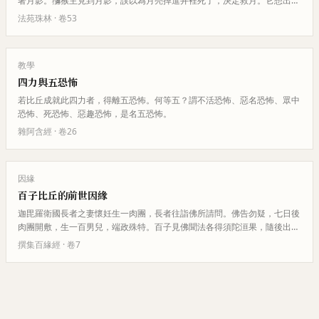
著月影。獼猴主見到月影，誤以為月亮掉進井裡死了，決定救月。它想出辦
法：自己捉樹枝，其他獼猴捉它…
法苑珠林
· 卷
53
教學
四力與五恐怖
若比丘成就此四力者，得離五恐怖。何等五？謂不活恐怖、惡名恐怖、眾中
恐怖、死恐怖、惡趣恐怖，是名五恐怖。
雜阿含經
· 卷
26
因緣
百子比丘的前世因緣
迦毘羅衛國長者之妻懷妊生一肉團，長者往詣佛所請問。佛告勿疑，七日後
肉團開敷，生一百男兒，端政殊特。百子見佛聞法各得須陀洹果，隨後出家
修行各得阿羅漢果。佛說其因緣…
撰集百緣經
· 卷
7