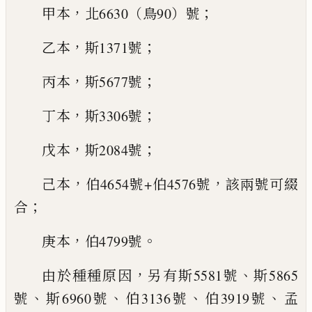
，
；
甲本
北6630（鳥90）號
，
；
乙本
斯1371號
，
；
丙本
斯5677號
，
；
丁本
斯3306號
，
；
戊本
斯2084號
，
，
己本
伯4654號+伯4576號
該兩號可綴
；
合
，
。
庚本
伯4799號
，
、
由於種種原因
另有斯5581號
斯5865
、
、
、
、
號
斯6960號
伯
3136號
伯3919號
孟