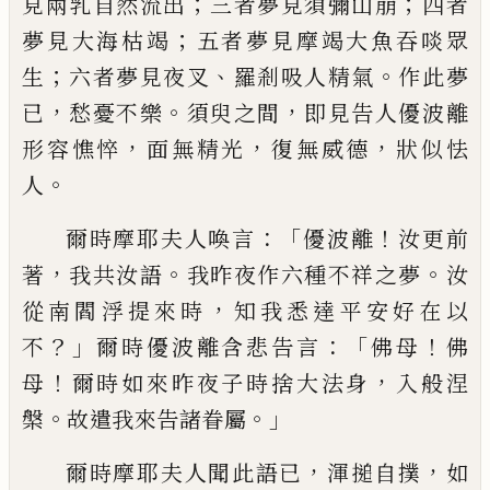
；
；
見兩乳自然流出
三者夢見須彌山崩
四者
；
夢見大海枯竭
五者夢見摩竭大魚吞啖眾
；
、
。
生
六者夢見夜叉
羅剎吸人精氣
作
此夢
，
。
，
已
愁憂不樂
須臾之間
即見告人優波離
，
，
，
形容憔悴
面無
精光
復
無威德
狀似怯
。
人
：「
！
爾時摩耶夫人喚言
優波離
汝更前
，
。
。
著
我共汝語
我昨
夜作六種不祥之夢
汝
，
從南閻浮提來時
知我悉達平安好在以
？」
：「
！
不
爾時優波離含悲告言
佛母
佛
！
，
母
爾時如來昨夜子時
捨大法身
入般涅
。
。」
槃
故遣我來告諸眷屬
，
，
爾時摩耶夫人聞此語已
渾搥自撲
如