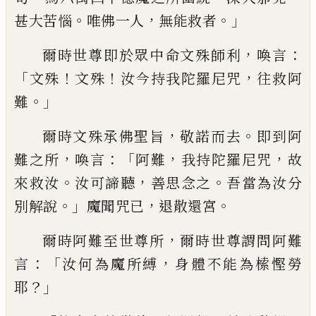
。
，
。」
甚大苦惱
唯佛一人
無能救者
，
：
爾時世尊即於眾中命文殊師利
喚言
「
！
！
，
文殊
文殊
汝今
持我陀羅尼咒
往救阿
。」
難
，
。
爾時文殊承佛聖旨
敬諾而去
即到阿
，
：「
，
，
難之所
喚言
阿
難
我持
陀羅尼咒
故
。
，
。
來救汝
汝可諦聽
善思念之
吾當為
汝分
。」
，
。
別解說
魔聞咒已
退散還宮
，
爾時阿難至世尊所
爾時世尊謂問阿難
：「
，
言
汝何為
魔所
縛
身體不能為㮦慳勞
？」
耶