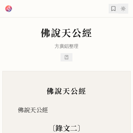
跳到主要內容
佛說天公經
方廣錩
整理
佛說天公經
佛說天公經
〔
〕
錄文二