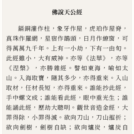
佛說天公經
，
，
，
鎘銅灌作柱
象
牙
作屋
虎珀作屋脊
，
，
，
真珠作羅網
星宿
作鵲頭
日月作繚窗
可
。
，
。
得萬萬九千年
上有一小劫
下有一由
旬
，
。
《
》，
此經雖小
大有威神
亦等
法華
亦等
《
》，
。
，
涅槃
亦勝
雜
經
譬如東海
喻如太
。
，
，
。
山
入海取寶
隨其多少
亦得重來
入
山
，
，
。
，
取材
任材長短
亦得重來
誰能抄此經
；
，
；
手中螺文成
誰能看
此經
眼中重光生
誰
，
。
，
能誦此經
歷劫大聰明
觀世音造金經
大
，
。
，
；
罪得除
小罪得滅
欲向刀山
刀山摧折
，
；
，
欲向劍樹
劍樹自
缺
欲向爐炭
爐炭自