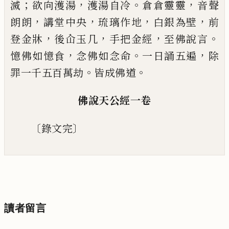
；
，
。
，
滅
欲向濩湯
濩湯自冷
倉倉靈靈
音
聲
，
，
，
，
朗朗
講堂中央
琉璃作地
白銀為壁
前
，
，
，
。
登金牀
後屳玉几
手把金經
至佛說言
，
。
，
憶佛如憶食
念佛如念命
一日誦五遍
除
。
。
罪一千五百萬劫
皆成佛道
佛說天公經一卷
〔
〕
錄文完
讀者留言