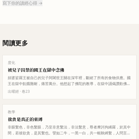
寫下你的讀經心得 →
閱讀更多
度化
被兒子囚禁的國王在獄中念佛
頻婆娑羅王被自己的兒子阿闍世王關在深牢裡，斷絕了所有的食物供應。國
王在獄中飢餓難耐，痛苦萬分。他想起了佛陀的教導，在獄中誦偈讚歎佛法
的殊勝，說佛陀的教法流布無邊…
出曜經
· 卷
23
教學
欲貪是真正的束縛
非眼繫色，非色繫眼，乃至非意繫法，非法繫意，尊者摩訶拘絺羅，於其中
間，若彼欲貪，是其繫也。譬如二牛，一黑一白，共一軛鞅縛繫，人問言：
『為黑牛繫白牛，為白牛繫黑牛…