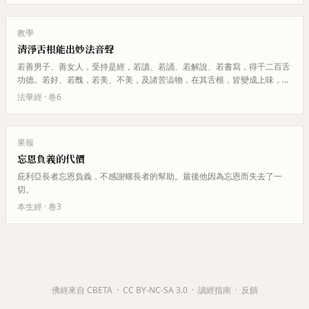
教學
清淨舌根能出妙法音聲
若善男子、善女人，受持是經，若讀、若誦、若解說、若書寫，得千二百舌
功德。若好、若醜，若美、不美，及諸苦澁物，在其舌根，皆變成上味，如
天甘露，無不美者。若以舌根於…
法華經
· 卷
6
果報
忘恩負義的代價
庇利亞長者忘恩負義，不感謝螺長者的幫助。最後他因為忘恩而失去了一
切。
本生經
· 卷
3
佛經來自 CBETA
·
CC BY-NC-SA 3.0
·
讀經指南
·
反饋