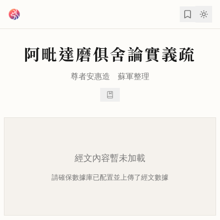
跳到主要內容
阿毗達磨俱舍論實義疏
尊者
安惠
造
蘇軍
整理
經文內容暫未加載
請確保數據庫已配置並上傳了經文數據