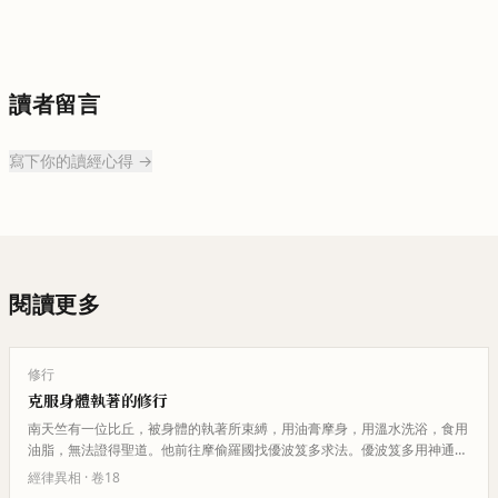
讀者留言
寫下你的讀經心得 →
閱讀更多
修行
克服身體執著的修行
南天竺有一位比丘，被身體的執著所束縛，用油膏摩身，用溫水洗浴，食用
油脂，無法證得聖道。他前往摩偷羅國找優波笈多求法。優波笈多用神通力
化作一棵大樹，讓比丘爬上去，…
經律異相
· 卷
18