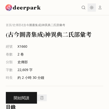
跳到主要內容
deerpark
首頁
/
史傳部
/
(古今圖書集成)神異典二氏部彙考
(古今圖書集成)神異典二氏部彙考
經號
X1660
卷數
2
卷
分類
史傳部
字數
22,609
字
時長
約 2 小時 30 分鐘
開始閱讀
目錄