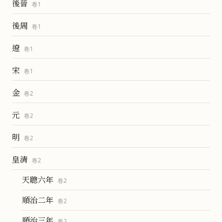
後晉
卷
1
後周
卷
1
遼
卷
1
宋
卷
1
金
卷
2
元
卷
2
明
卷
2
皇清
卷
2
天聰六年
卷
2
順治二年
卷
2
順治三年
卷
2