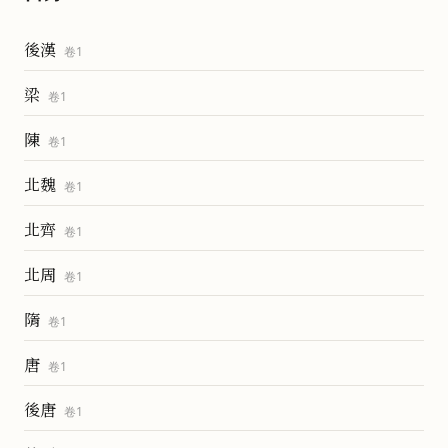
後漢
卷
1
梁
卷
1
陳
卷
1
北魏
卷
1
北齊
卷
1
北周
卷
1
隋
卷
1
唐
卷
1
後唐
卷
1