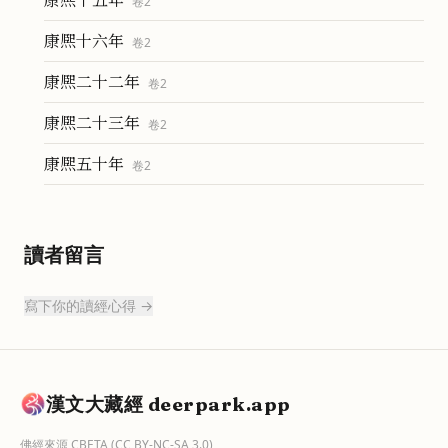
卷
2
康熈十六年
卷
2
康熈二十二年
卷
2
康熈二十三年
卷
2
康熈五十年
卷
2
讀者留言
寫下你的讀經心得 →
漢文大藏經 deerpark.app
佛經來源
CBETA
(CC BY-NC-SA 3.0)