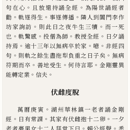
。
。
句在心
且放還持誦全
經
為陽世誦經者
。
。
。
勸
軌遂得生
事遂傳播
隣人到閶
門李作
。
。
坊家詢訪
則此日之夜牛生三犢
而一死
。
。
。
。
也
軌驚感
投僧為師
教授全經
日夕誦
。
。
。
持焉
逾十三年
以無病卒於家
噫
非經四
。
。
句
則軌之餘生盡拖犁負
重之日子矣
無病
。
。
。
符期而卒
善地受生
何待言耶
金
剛靈異
。
。
能轉定業
信夫
伏雌度脫
。
萬曆庚寅
湖州華林鎮一老者誦金剛
。
。
。
經
日
有常課
其家有伏雌抱十二卵
一夕
。
。
老者夢男女十二人拜
堂下曰
賴公經聲
悉