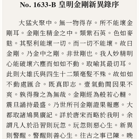
No. 1633-B
皇明金剛新異錄序
。
。
大猛火聚中
無一物得存
所不能壞金
。
。
。
剛耳
金剛生
精金之中
類紫石英
色如麥
。
。
。
麩
其堅利能壞一切
而
一切不能壞
故曰
。
。
。
金剛
乃金中之剛
非世剛也
我人
妙精明
。
。
心能破壞六塵而如如不動
取喻其最切耳
。
此則大雄氏與四生十二類毫髮不殊
故如如
。
。
不動
處匯合
既真即志
壹氣動間因果不
。
。
。
爽
孰得撥之為
無哉
金剛經為般若心髓
。
。
震旦誦持最盛
乃世所刊
金剛證果報應
大
。
。
都取諸鳩異廣記
詳於唐宋而略
於我明
余
。
。
謂凡人於沿習則玩忽
玩忽則惡心生
新
異
。
。
。
則警醒
警醒則善心生
往古之事
已
陳
晚