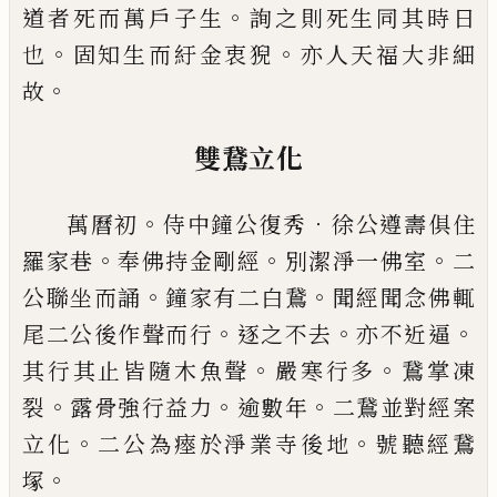
。
道者
死而萬戶子生
詢之則死生同其時日
。
。
也
固知生而
紆金衷猊
亦人天福大非細
。
故
雙鵞立化
。
．
萬曆初
侍中鐘公復秀
徐公遵壽俱住
。
。
。
羅家巷
奉佛
持金剛經
別潔淨一佛室
二
。
。
公聯坐而誦
鐘家有二
白鵞
聞經聞念佛輒
。
。
。
尾二公後作聲而行
逐之不去
亦不近逼
。
。
其行其止皆隨木魚聲
嚴寒行多
鵞掌凍
。
。
。
裂
露骨強行益力
逾數年
二鵞並對經案
。
。
立化
二公
為
瘞
於淨業寺後地
號聽經鵞
。
塚