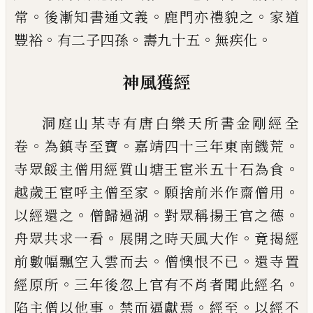
。
。
。
常
後漸知書通文義
鹿門亦
禮貌之
家道
。
。
。
。
豐裕
有二子四孫
壽九十五
無
疾
化
神風獲經
洞庭山某寺有唐白樂天所書金剛經全
。
。
。
卷
為鎮寺
至寶
嘉靖四十三年東南饑荒
。
寺眾餒主僧用經質
山塘王宦米五十石為食
。
。
越歲王宦呼主僧至家
願
捨前米作齋僧用
。
。
。
以經還之
僧歸過湖
對眾稱揚王
官之德
。
。
舟眾共求一看
展開之時天風大作
竟揭經
。
。
前數幅飄空入雲而去
僧懊恨不
已
還寺置
。
。
經原所
三年後忽上官有不肖者聞此經名
。
。
。
陷主僧以他事
禁而逼獻焉
經至
以經不