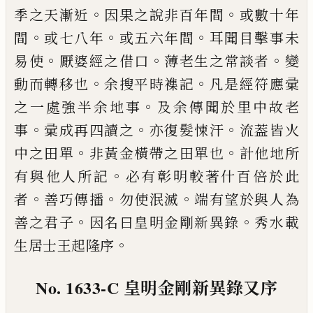
。
。
季之天
漸近
因果之說非百年間
或數十年
。
。
。
間
或七八年
或
五六年間
耳聞目擊事未
。
。
。
易使
厭婆經之借口
薄老
生之常談者
變
。
。
動而轉移也
余搜平時襍記
凡是經
符應彚
。
之一處強半余地事
及余傳聞於里中故老
。
。
。
事
彚成再四讀之
亦復髮悚汗
流葢皆火
。
。
中之田單
非黃金橫帶之田單也
計他地所
。
有與他人所記
必
有彰明較著什百倍於此
。
。
。
者
善巧傳播
勿使泯滅
端
有望於與人為
。
。
善之君子
因名曰皇明金剛新異錄
秀水載
。
生居士王起隆序
No. 1633-C
皇明金剛新異錄又序