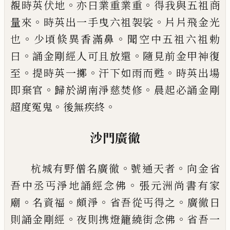
。
。
覩時英伏地
亦曰業重業重
得我
與五祖商
。
。
量來
時英出一手曳六祖袈裟
片片飛金
光
。
。
也
少頃倐異香滿鼻
聞空中五祖六祖勅
。
。
曰
誦金
剛經人可且放還
隨見前金甲神復
。
。
。
至
提時英一擲
汗下如雨而甦
時英出場
。
。
即棄官
歸於湖南淨慈焚
修
晨起必誦金剛
。
。
超度冤鬼
後無疾終
沙門廣徹
。
。
杭城有野僧名廣徹
號通天者
向金省
。
吾中丞丐淨
地誦經念佛
張元洲尚書有家
。
。
。
。
廟
名資福
頗淨
省吾
從丐得之
廣徹日
。
。
則誦金剛經
夜則携燈籠繞街念
佛
省吾一