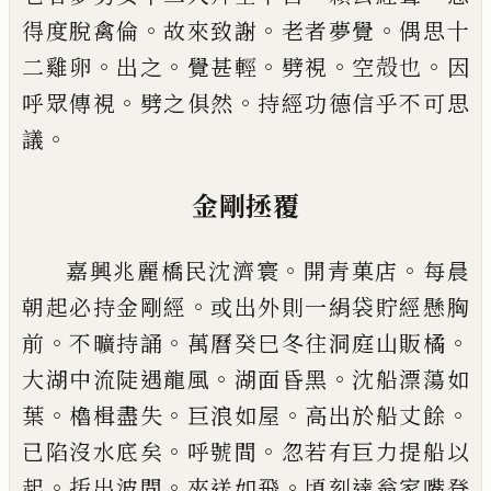
。
。
。
得度脫禽倫
故來致謝
老者夢
覺
偶思十
。
。
。
。
。
二雞卵
出之
覺甚輕
劈視
空殻也
因
。
。
呼眾
傳視
劈之俱然
持經功德信乎不可思
。
議
金剛拯覆
。
。
嘉興兆麗橋民沈濟寰
開青菓店
每晨
。
朝起必持金
剛經
或出外則一絹袋貯經懸胸
。
。
。
前
不曠持誦
萬曆
癸巳冬往洞庭山販橘
。
。
大湖中流陡遇龍風
湖面昏
黑
沈船漂蕩如
。
。
。
。
葉
櫓楫盡失
巨浪如屋
高出於船丈
餘
。
。
已
陷沒水底矣
呼號間
忽若有巨力提船以
。
。
。
起
㧞
出波間
夾送如飛
頃刻達翁家嘴登