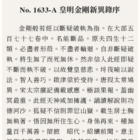
No. 1633-A
皇明金剛新異錄序
。
金剛般若經以斷疑破執為指
在大部五
。
。
百七十七
卷中
名能斷品
原夫四生十二
。
。
。
類
必盡者形殻
不盡
者輪迴
自非斷疑破
。
。
執
將生無了而死無休
然非信
入此經即疑
。
。
不斷而執不破
以故覺皇慈悲
埒筏喻
以說
。
。
。
法
智人善巧
啟津梁於受持
唐叚太常鳩
。
。
。
異
宋
太宗廣記備載感應
極談果報
葢幽
。
。
冥最重
此經天
神咸加擁護
誦讀解說則功
。
。
德河沙
狐疑不信則罪
愆山嶽
載生居士胸
。
。
。
無執著
悟因無所住生心
身係
再來
種無
。
。
。
量百千萬善
捃摭 昭代
紹續前聞
意主