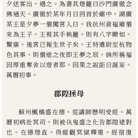
。
。
夕送客出
遇之
為書其燈籠曰沙門廣徹
念
。
。
佛通天
廣徹於某年月日回首於廟中
湖廣
。
某王
是夕夢一僧闖宮入曰
我抗州資福廟僧
。
。
。
來為王子
王視其手執籠
則有八字瞭如
。
。
驚寤
後宮
已
報生世
子矣
王特遣尉至杭物
。
。
色其事
則僧逝之夜即王夢
之辰
倘所稱福
。
。
因厚重奪舍以遊者耶
因果之說詎
曰誕妄
。
萬曆初事
郡隍拯母
。
。
蘇州楓橋盛在德
從講師懸明受經
萬
。
曆初病赴冥
司
則被
𬽦
鬼盛之化告郡隍逮對
。
。
。
也
在德理直
得縱
觀冥獄釋還
經宿復