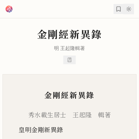
跳到主要內容
金剛經新異錄
明
王起隆
輯著
金剛經新異錄
秀水載生居士 王起隆 輯著
皇明金剛新異錄