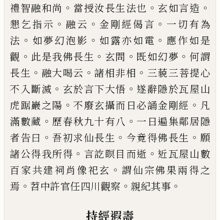
。
。
。
禮智融和尚
當授汝長生法也
玄如
言造
。
。
。
懇乞指示
融云
金剛經偈言
一切有為
。
。
。
法
如夢
幻泡影
如露亦如電
應作如是
。
。
。
。
觀
此是我佛長生
玄
問
既如幻夢
何謂
。
。
。
長生
融大喝云
諸相非相
三藐三
菩提心
。
。
不入斷滅
玄於言下大悟
遂辭隱於瓦屋山
。
。
虎踞巖之陽
不廢玄攝而日必誦金剛經
凡
。
。
滿數藏
歷春秋九十有八
一日遍集鄰居隱
。
。
。
者告曰
吾初求
仙長生
今竟得佛長生
願
。
。
諸公得我所得
言訖瞑目
而逝
近瓦屋山數
。
百家共建祠肖像祀玄
謂仙宗佛
果兩得之
。
。
。
焉
苕中許官任四川觀察
親紀其事
持經遐壽