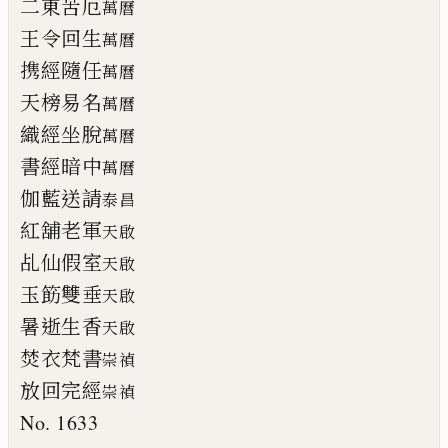
二東苦厄
萬曆
王令回生
萬曆
携經隨任
萬曆
天榜易名
萬曆
織經坐脫
萬曆
書經暗中
萬曆
伽藍送請
泰昌
紅舖老軍
天啟
乩仙假室
天啟
玉筯雙垂
天啟
暑逝生香
天啟
焚衣梵書
崇禎
放回完經
崇禎
No. 1633