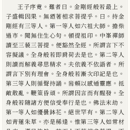
。
。
。
王子序竟
難者曰
金剛經般若最上
。
。
。
子盛輯因果
無
廼著相求菩提乎
曰
持金
。
。
剛經有三等人
第一等人
如六祖大師
擔柴
。
。
。
過市
聞無住生心句
頓提祖印
中
峯禪師
。
。
讀至三藐三菩提
便豁然全經
所謂言下不
。
。
容擬議
全身般若即肩荷去是也
第二等人
。
。
則讀而
解義尋思精求
夫依義不依語者
所
。
。
謂言下別有理
會
全身般若漸次印記是也
。
。
第三等人則循聲持誦
耑賴以感通靈應
抵
。
。
。
敵散亂
鞭䇿昏頑
所謂因言而
有醒發
全
。
。
身般若隨諸方便信受奉行是也
佛法末
劫
。
。
第一等人如優曇鉢花
絕世罕有
第二等人
。
。
如青
蓮朱草
亦是稀逢
惟第三等人如常材