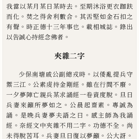
。
我當以某月某日某時去
至期沐
浴更衣跏趺
。
。
而化
焚之得舍利數合
其舌堅如金石
扣之
。
。
。
有聲
時正德十三年事也
載相城誌
錄出
。
以告
誠心持經念佛者
夾雜二字
。
少保南塘戚公副總戎時
以倭亂提兵守
。
。
。
禦三江
公
素䖍持金剛經
雖在行間不廢
。
一夕夢陣亡親兵某
求誦經一卷資度脫
旦日
。
。
兵妻來籲所夢如之
公晨
起齋素
專誠為
。
。
誦
是晚兵妻夢夫語之曰
感主師為
我誦
。
。
。
經
奈經文中夾雜不用二字
功德不全
尚
。
。
。
未得
脫苦耳
兵妻旦日復以夢籲
公
大訝