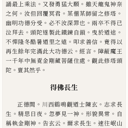
。
。
誦最上乘法
又發勇猛大願
雖天龍鬼神奈
。
。
。
之何
汝但回覆冥君
某僧某師留之修塔
。
。
幽明功德分受
必不汝深罪也
兩卒不得
已
。
。
。
泣拜去
頭陀遂製此鐵
鍊自鎻
曳於道途
。
。
不憚隆冬酷暑道里之遠
叩求善
信
竟得以
。
。
再生餘年完滿此大功德云
經言
障蔽魔
王
。
一千年中無覔金剛藏菩薩住處
觀此修塔頭
。
。
陀
亶其然乎
得佛長生
。
。
正德間
川西
鶴
鳴觀道士陳玄
志求長
。
。
。
。
生
精思日夜
忽夢見一神
形貌異常
自
。
。
。
稱執金剛神
告玄云
爾求
長生
速往岷山