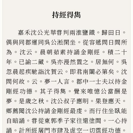
持經得雋
。
。
嘉禾沈公光華甞判兩
淮
鹽鐵
歸田日
。
偶與同郡運
同吳公淞閑坐
從容
遞
問日間所
。
。
。
為
沈云
晨朝茹素
持誦金剛經
積二十
。
。
。
。
年
已
諭二藏
吳亦漫然置之
居
無何
吳
。
。
忽晨起
疾
馳詣沈賀云
即君南闈必第矣
沈
。
。
。
問何故
云
夢一人言
郡中一士夫以持金
。
。
剛經功德
其子得雋
覺來唯憶公當酬是
。
。
。
。
夢
是歲之秋
沈公叔
子應明
果登應天
。
鄉薦聞沈公持請金剛經最虔
而
行住坐臥能
。
。
自暗誦
甞從東郭季子家往還塗間
一
心持
。
。
誦
計所經屠門市肆及虗空一切霑經功德