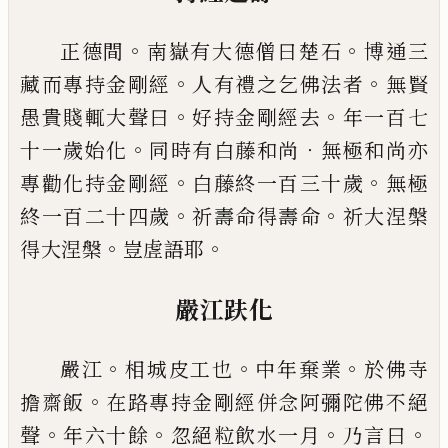
。
。
正德間
南嶽有大德僧曰楚石
博通三
。
。
藏而專持金
剛經
人有禮之乞佛法者
無賢
。
。
愚貴賤輒大聲曰
好
持金剛經去
年一百七
。
．
十一歲始化
同時有白藤和
尚
無極和尚亦
。
。
專勸化持金剛經
白藤終一百三十
歲
無極
。
。
終一百二十四歲
祈壽命得壽命
祈大涅槃
。
。
得大涅槃
豈虗語耶
嚴江趺化
。
。
。
嚴江
相城皮工也
中年棄業
於佛寺
。
擔齋飯
在路專
持金剛經併念阿彌陀佛不絕
。
。
。
。
聲
年六十餘
忽絕粒
飲水一月
乃言曰