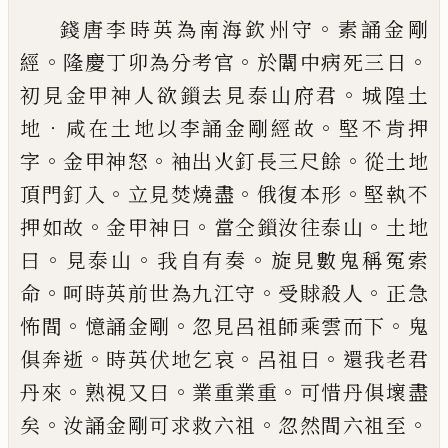
。
錢唐李時英為南海欽州守
素誦金剛
。
。
。
經
隆慶丁卯
為分考官
於闈中病死三日
。
初見金甲神人欲鎻去
見泰山府君
城隍土
．
。
地
咸在土地以李誦金剛經故
堅不肯押
。
。
。
字
金甲神怒
袖出火釘長三尺餘
從土地
。
。
。
頂門釘入
立見焚燒盡
俄復本形
堅執不
。
。
。
押如故
金
甲神曰
當仝鎻汝往泰山
土地
。
。
。
曰
見泰山
我自有奏
旋見數鬼稱冤索
。
。
。
命
呵時英前世為九江守
受賕殺
人
正急
。
。
。
怖間
憶誦金剛
忽見呂祖師乘雲而下
鬼
。
。
。
俱
奔逝
時英伏地乞哀
呂祖曰
還我老君
。
。
。
丹來
熟視又
曰
業重業重
可惜丹俱壞盡
。
。
。
矣
汝誦金剛可求救六
祖
忽然間六祖至