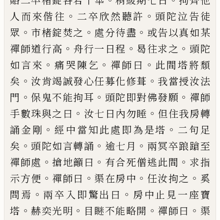
賂二卒
楮錠各若干華
稍緩期七日
拘齊他
。
。
人而來偕往
二
卒欣然聽許
頭陀泣告徒
。
。
。
眾
市楮錠焚之
處分待盡
或告以真如某
。
。
。
禪師道行高
舟行一日程
曷往求之
頭陀
。
。
。
如言來
痛哭陳乞
禪師曰
此間塔將頹
。
。
矣
汝肯
竭誠發心任募化修葺
我當授汝法
。
。
。
門
保鬼不能拘
耳
頭陀即對佛發願
禪師
。
。
手數珠與之曰
汝七日內
勿睡
但住我房轉
。
。
誦金剛
經中當知此處即為是塔
二句足
。
。
。
矣
頭陀如言轉誦
逾七月
兩冥卒踉蹌至
。
。
。
禪
師處
搶地籲曰
有合死僧逃此間
求指
。
。
。
。
示方便
禪師
曰
渠在房中
任汝拘之
奚
。
。
問焉
兩卒入即驚出曰
房
中止見一座寶
。
。
。
。
塔
赫奕光明
目瞇不能略開
禪師曰
渠