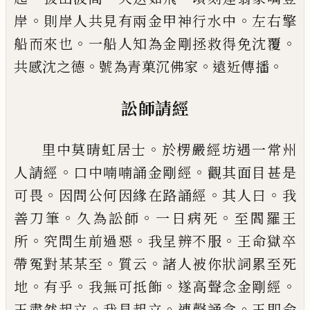
。
。
岸
則岸人共見
有兩金甲神行水中
左右擎
。
。
船而來也
一船人知為
金剛拯救得免沈覆
。
。
。
共感沈之德
號為青菓沉佛家
遠近傳播
訟師請經
。
里中莫晴虹居士
於楞嚴經坊遇一常州
。
。
人請經
口
中喃喃誦金剛經
觀其面目甚是
。
。
。
可畏
因問公何因
緣在路誦經
其人曰
我
。
。
。
善刀筆
久為訟師
一日病死
至閻羅王
。
。
。
所
究問生前過惡
我呈辨不服
王命獄卒
。
。
帶冤對某某至
質云
諸人被你狀詞累至死
。
。
。
。
地
有乎
我無可抵飾
遂高聲念金剛經
。
。
。
王肅然起立
我見起
立
連聲誦念
王即命