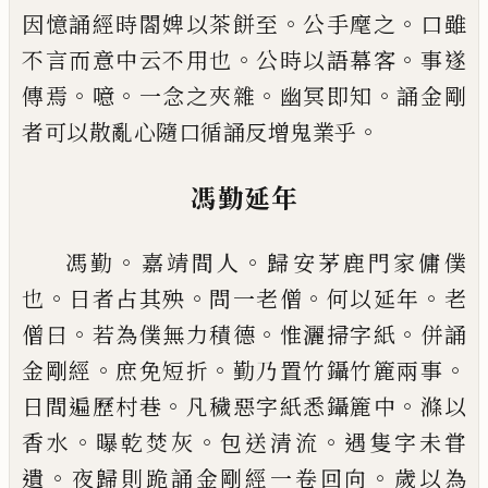
。
。
因憶誦經時閤
婢以茶餅至
公手麾之
口雖
。
。
不言而意中云不用也
公時以語幕客
事遂
。
。
。
。
傳焉
噫
一念之夾雜
幽冥即知
誦金剛
。
者可以散亂心隨口循誦反增鬼業乎
馮勤延年
。
。
馮勤
嘉靖間人
歸安茅鹿門家傭僕
。
。
。
。
也
日者占其殃
問一老僧
何以延年
老
。
。
。
僧曰
若為僕無力積德
惟灑
掃字紙
併誦
。
。
。
金剛經
庶免短折
勤乃置竹鑷竹簏兩
事
。
。
日間遍歷村巷
凡穢惡字紙悉鑷簏中
滌以
。
。
。
香水
曝乾焚
灰
包送清流
遇隻字未甞
。
。
遺
夜歸則跪誦金
剛經一卷回向
歲以為