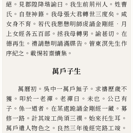
。
。
。
絕
見郡隍降堦諭曰
我生前荊
州人
姓曹
。
。
。
氏
自登神籙
我母張大君轉世三度矣
咸
。
．
女身不育
若代我懇懸明師䖍誦金剛經
月
。
。
。
上女經
各五百部
拯我母轉男
諭甚切
在
。
。
德再生
禮請懸明
誦滿牒告
管東溟先生作
。
。
序紀之
載惕若齋續集
萬戶子生
。
。
萬曆初
吳中一萬戶無子
求禱歷歲不
。
。
。
。
獲
叩於一老
禪
老禪曰
未也
公
已
有
。
。
。
子
係一道者
在某處跪誦金
剛經一藏
募
。
。
。
修一路
計其竣工尚須三
禩
始來托生
耳
。
。
萬戶遣人物色之
良然三年後經完路工竣