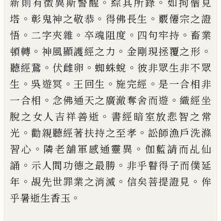
。
。
新則有徵異斯警醒
綜其所錄
如拘僧見
。
。
。
塔
彰鬼神
之敬恭
得佛長生
覈僊宗之證
。
。
。
。
悟
二字夾雜
卒魂阻
度
四句牢持
畜業
。
。
。
頓轉
神風顯護經之力
金剛現拯
覆之形
。
。
。
聽經鵞
伏雌卵
蜘蛛蛻
彼非眾生非不眾
。
。
。
。
生
吳遊冥
王回生
施完經
是一合相非
。
。
一合相
念佛通
天之廣澈奪舍而遊
織經坐
。
脫之女人吉祥善逝
書
經暗室放悲智之常
。
。
光
勸親聽經著扶持之至孝
訟
師漁戶洗滌
。
。
習心
隣老舖軍感通靈異
伽藍請而乩
仙
。
。
誦
示人間功德之最勝
非乎瞽得子而僕延
。
。
。
年
覘
先世罪業之消滅
信矣菩提證見
侔
。
乎暑逝生香
玉