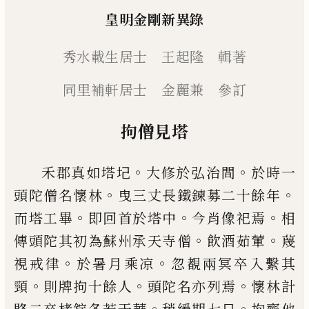
皇明金剛新異錄
秀水載生居士 王起隆 輯著
同里補軒居士 金麗兼 參訂
拘僧見塔
。
。
禾郡真如塔
圮
大修於弘治間
於時一
。
。
頭陀僧名懷
林
曳三丈長鐵鍊募二十餘年
。
。
。
而塔工畢
即回首於
塔中
今肖像祀焉
相
。
。
傳頭陀其初為蘇州承天寺僧
飲酒茹葷
蔑
。
。
視戒律
於暑月乘凉
忽覩兩冥卒入繫
其
。
。
。
頸
則牌拘十餘人
頭陀名亦列焉
懷林計
。
。