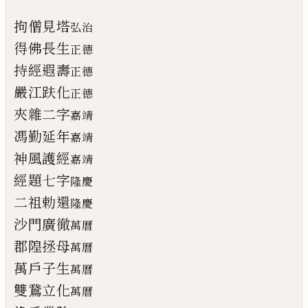
拘僧見塔
弘治
得佛長生
正德
持經遐壽
正德
嚴江趺化
正德
夾雜二字
嘉靖
馮勤延年
嘉靖
神風護經
嘉靖
經題七字
隆慶
二祖勅還
隆慶
沙門廣徹
萬曆
郡隍拯母
萬曆
萬戶子生
萬曆
雙鵞立化
萬曆