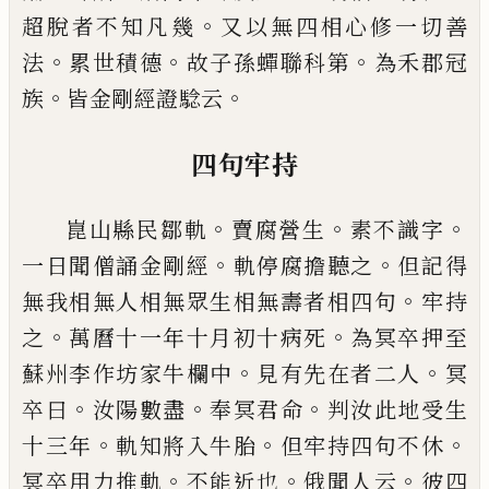
。
超
脫者不知凡幾
又以無四相心修一切善
。
。
。
法
累世積
德
故子孫蟬聯科第
為禾郡冠
。
。
族
皆金剛經證騐云
四句牢持
。
。
。
崑山縣民鄒軌
賣腐營生
素不識字
。
。
一日聞僧誦金
剛經
軌停腐擔聽之
但
記得
。
無我相無人相無眾生
相無壽者相四句
牢持
。
。
之
萬曆十一年十月初十病
死
為冥卒押至
。
。
蘇州李作坊家牛欄中
見有先在者
二人
冥
。
。
。
卒曰
汝陽數盡
奉冥君命
判汝此地受生
。
。
。
十
三年
軌知將入牛胎
但牢持四句不休
。
。
。
冥卒用力推
軌
不能近也
俄聞人云
彼四