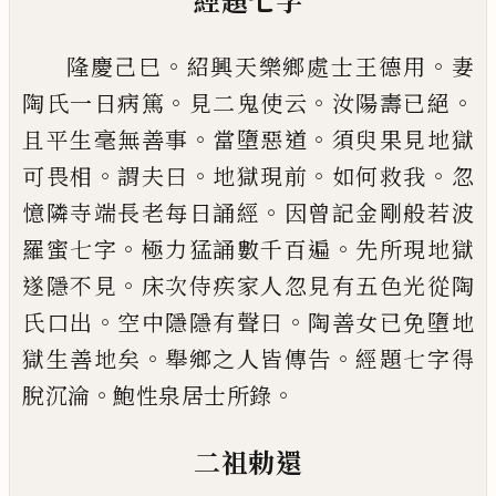
經題七字
。
。
隆慶
己
巳
紹興天樂鄉處士王德用
妻
。
。
。
陶氏一日病
篤
見二鬼使云
汝陽壽
已
絕
。
。
且平生毫無善事
當墮
惡道
須臾果見地獄
。
。
。
。
可畏相
謂夫曰
地獄現前
如何
救我
忽
。
憶隣寺端長老每日誦經
因曾記金剛般若
波
。
。
羅蜜七字
極力猛誦數千百遍
先所現地獄
。
遂隱
不見
床次侍
疾
家人忽見有五色光從陶
。
。
氏口出
空
中隱隱有聲曰
陶善女
已
免墮地
。
。
獄生善地矣
舉
鄉
之人皆傳告
經題七字得
。
。
脫沉淪
鮑性泉居士所錄
二祖勅還