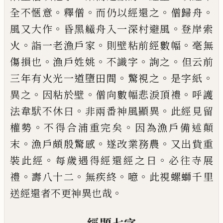
。
。
。
。
全不愜意
釋僧
而仍以經
還之
僧歸舟
。
。
風又大作
昏黑
𫇣
舟入一深村避風
登
岸索
。
。
。
火
詣一老漁戶家
則壁粘前經數幅
毫無
。
。
。
。
傷損
也
漁戶姓姚
不識字
詢之
但云前
。
。
。
三年有火光一道
墮田間
驚視之
是字紙
。
。
。
異之
因粘於壁
僧向數幅悲
淚頂禮
呼護
。
。
法韋䭾不休曰
非兩番神風顯異
此經
見留
。
。
權勢
不得合浦重完矣
因為漁戶備述顛
。
。
。
末
漁
戶頗殷驚感
遂改業務農
又出貲重
。
。
裝此經
每歲遇
得經還經之日
必往寺展
。
。
。
。
禮
壽八十二
無
疾
終
噫
此
視螺螄千里
。
送經還者不更神異也哉