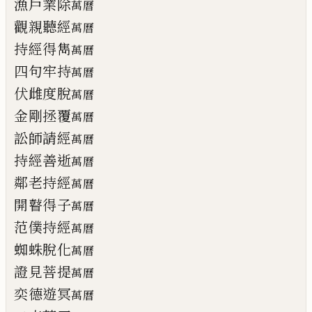
漁戶業除
萬曆
觀親聽經
萬曆
持經得雋
萬曆
四句牢持
萬曆
伏雌度脫
萬曆
金剛拯覆
萬曆
訟師請經
萬曆
持經善逝
萬曆
鄰老持經
萬曆
開瞽得子
萬曆
范僕持經
萬曆
蜘蛛脫化
萬曆
證見菩提
萬曆
奕德遊冥
萬曆