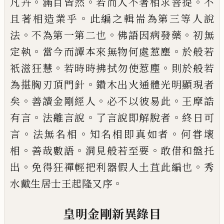
。
。
。
凡卉
滿目皆
然
若而人不著相求菩提
不
。
且著相造業乎
此編之
輯耑為第三等人說
。
。
。
法
不為第一第二也
佛語因病
發藥
初無
。
。
定執
當今而譚本來無物何處惹塵
於般
若
。
。
祇滋狂慧
若時時拂拭勿使惹塵
則於般若
。
為揕
胸刃頂門針
鑽木出火通體光明顯現者
。
。
。
矣
善讀金
剛經人
必不以彼易此
王摩誥
。
。
。
有言
法離言說
了言
說即解脫者
終日可
。
。
。
言
法無名相
知名相即真如者
何甞壞
。
。
。
相
善哉數語
洞見般若至要
敢借和盤托
。
。
出
免得狂禪輕把利器假人土苴此編也
秀
。
水戴生居
士王起隆又序
皇明金剛新異錄目