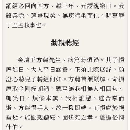
。
。
。
誦經必
回向西方
越三年
元謂親識曰
我
。
。
。
殺業除
蓮臺現矣
無疾端坐而化
時萬曆
。
丁丑孟秋事也
勸親聽經
。
。
金壇王方麓先生
病篤時煩躁
其子損
。
。
。
庵進曰
大人
平日涵養
正須此際展舒
願
。
。
澄心聽兒子轉經何如
方麓首頷
頥
解
命損
。
。
庵取金剛經朗誦
聽至無我相
無人相四句
。
。
。
輒笑曰
煩惱本無
我相誰戀
遂合掌而
。
。
。
逝
方麓得手人
故一撥即轉
而損庵於親
。
。
。
垂逝
能勸
親聽經
固送死之孝
遠過俗情
。
什伯