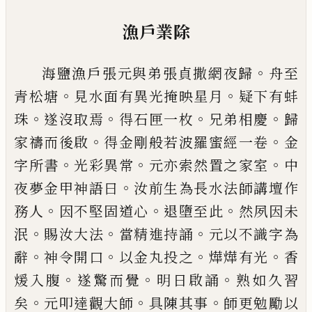
漁戶業除
。
海鹽漁戶張元與弟張貞撒
網
夜歸
舟至
。
。
青松塘
見
水面有異光掩映星月
疑下有蚌
。
。
。
。
珠
遂沒取焉
得石
匣一枚
兄弟相慶
歸
。
。
家禱而後啟
得金剛般若波羅
蜜經一卷
金
。
。
。
字所書
光彩異常
元亦索然置之家室
中
。
夜夢金甲神語曰
汝前生為長水法師講壇作
。
。
。
務
人
因不堅固道心
退墮至此
然夙因未
。
。
。
泯
賜汝大法
當精進持誦
元以不識字為
。
。
。
。
辭
神令開口
以金丸投
之
燁燁有光
香
。
。
。
煖入腹
遂驚而覺
明日啟誦
熟如久
習
。
。
。
矣
元叩達觀大師
具陳其事
師更勉勵以