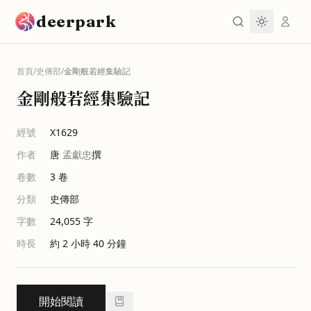
跳到主要內容
deerpark
首頁
/
史傳部
/
金剛般若經集驗記
金剛般若經集驗記
經號
X1629
作者
唐
孟獻忠
撰
卷數
3
卷
分類
史傳部
字數
24,055
字
時長
約 2 小時 40 分鐘
開始閱讀