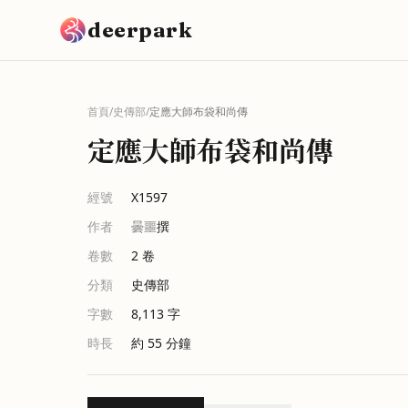
跳到主要內容
deerpark
首頁
/
史傳部
/
定應大師布袋和尚傳
定應大師布袋和尚傳
經號
X1597
作者
曇噩
撰
卷數
2
卷
分類
史傳部
字數
8,113
字
時長
約 55 分鐘