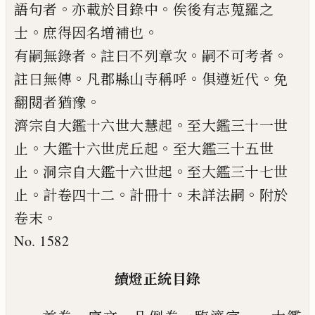
。
。
語句
者
亦載於目錄中
俟後有志蒐羅之
。
。
士
庶得因名
增補也
。
。
。
有嗣無錄者
註曰不列章次
嗣不可考者
。
。
。
註曰無
傳
凡郡縣山寺稱呼
俱遵近代
免
。
翻閱者猶豫
。
濟宗自大鑑十六世大慧起
至大鑑三十一世
。
。
止
大鑑十六世虎丘起
至大鑑三十五世
。
。
止
洞宗自
大鑑十六世起
至大鑑三十七世
。
。
。
。
止
計卷四十二
計冊十
未詳法嗣
附於
。
卷末
No. 1582
續燈正統目錄