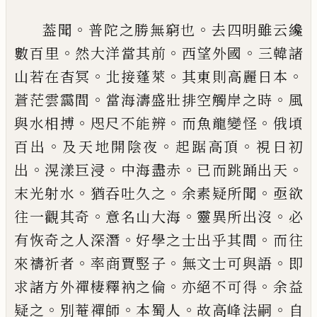
。
。
葢聞
普陀之勝無窮也
去四明雖云纔
。
。
。
數百里
然大
洋當其前
西望外國
三韓諸
。
。
。
山若在杳冥
北接蓬萊
其東則高麗日本
。
。
蒼茫雲靄間
當海濤盛壯排空觸
岸之時
風
。
。
。
與水相搏
咫尺不能辨
而魚龍變怪
俄頃
。
。
。
百出
及天地開陰夜
起踞高頂
視日初
。
。
。
。
出
滉漾巨浸
中海盡赤
已
而跳踊出天
。
。
。
末光射水
猶吞吐久之
余
素疑所聞
亟欲
。
。
。
往一觀其奇
意名山大海
靈異所出
沒
必
。
。
有恢奇之人深潛
好學之士出乎其間
而往
。
。
。
來
禱祈者
率商賈竪子
無文士可與語
即
。
。
求諸方外禪
棲釋衲之倫
亦絕不可得
余益
。
。
。
。
疑之
別菴禪師
本蜀
人
故高峰法嗣
自