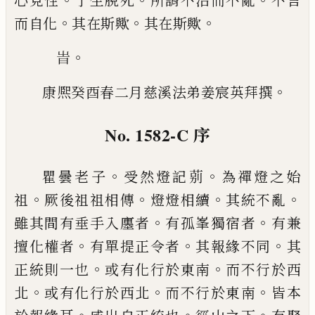
心見
性
了生脫死
所謂不治而不亂
不言
。
。
。
而自化
其在斯
歟
其在斯歟
。
旹
。
康熈癸酉春二月慈溪法弟姜宸英拜撰
No. 1582-C
序
。
。
瞿曇老子
受然燈記莂
為禪燈之始
。
。
。
。
祖
厥後祖祖相
傳
燈燈相續
其統不亂
。
。
雖其間有垂手入廛者
有孤
峯獨宿者
有兼
。
。
。
擅化權者
有單提正令者
其報緣不
同
其
。
。
正統則一也
或有化行於東南
而不行於西
。
。
。
北
或有化行於西北
而不行於東南
皆本