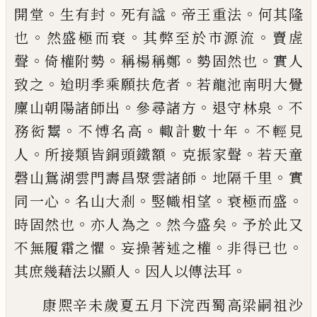
。
。
。
。
開堂
生有封
死有
諡
帝王重法
何其隆
。
。
。
也
然盛極而衰
其弊至於市源流
賣虗
。
。
。
。
聲
倚權附勢
稱楊稱鄭
勢固然也
實人
。
。
致之
迨
明季乘願扶危者
若龍池南明大覺
。
。
。
廩山朝陽
諸師出
參尋諸方
退守林泉
不
。
。
。
務衒鬻
不愽名
高
輙計數十年
不輕見
。
。
。
人
所接類皆銅頭鐵額
克振家聲
若天童
。
。
磬山鴛湖雲門壽昌聚雲諸
師
地隔千里
實
。
。
。
。
同一心
名山大剎
竪幟相望
衰
極而盛
。
。
。
時固然也
亦人為之
然今盛矣
予於此
又
。
。
。
不無履霜之懼
妄操著述之權
非得
已
也
。
。
其
庶幾藉法以顯人
因人以傳法耳
康熈辛未歲夏五月下浣西蜀高梁嗣祖沙