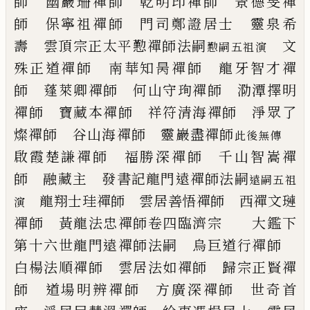
師
幽巖珊禪師 乾明印禪師
景德旻禪
師 保寧祖禪師
門司鄭證居士 靈泉希
壽
雲頂宗正
太平懃禪師法嗣
文
懃嗣五祖演
殊正道禪師 南華知昺禪師
龍牙智才禪
師 蓬萊卿禪師
何山守珣禪師 泐潭擇明
禪師
寶藏本禪師 祥符清海禪師
淨眾了
燦禪師 谷山海禪師
靈巖盡禪師
此後無傳
啟霞楚謙禪師
福勝深禪師 千山智嵩禪
師
融藏主 發書記
龍門遠禪師法嗣
遠嗣五祖
龍翔士珪禪師 雲居善悟禪師
西禪文璉
演
禪師 黃龍法忠禪師
卷四
臨濟宗
大鑑下
第十六世
龍門遠禪師法嗣
烏巨道行禪師
白楊法順禪師
雲居法如禪師 歸宗正賢禪
師
道場明辨禪師 方廣深禪師
世奇首