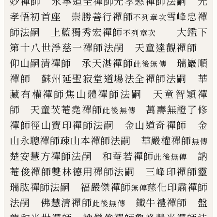
妙禪師 永寧道全禪師
光孝慜禪師法嗣
光
孝悟初首座 崇勝善行禪師
雪峰忠禪
不列章次
師法嗣
上藍獨秀宏禪師
大鑑下
不列章次
第十八世
淨慈一禪師法嗣
天童達觀禪師
仰山嗣清禪師
承天湛禪師
瑞巖順
此後無傳
禪師
蘇州延聖寂堂
道場法全禪師法嗣
華
藏有權禪師
焦山體禪師法嗣
天童智穎禪
師
天童茨菴堯禪師
萬壽無證了修
此後無傳
禪師
徑山寶印禪師法嗣
金山道奇禪師 金
山永聰禪師
疎山本禪師法嗣
華嚴權禪師
無傳
楚安慧方禪師法嗣
和菴若禪師
訥
此後無傳
菴俊禪師
雙林德用禪師法嗣
三峰印禪師
靈
瑞肱禪師法嗣
福嚴傑禪師
慈化印肅禪師
無傳
法嗣
佛慧清禪師
鐵牛禮禪師
盤
此後無傳