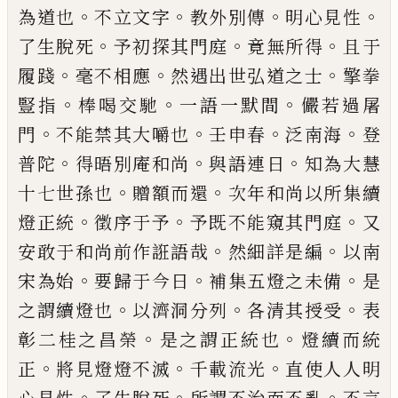
。
。
。
。
為道也
不立文字
教外
別傳
明心見性
。
。
。
了生脫死
予初探其門庭
竟無所得
且于
。
。
。
履踐
毫不相應
然遇出世弘道之士
擎拳
。
。
。
豎指
棒喝交馳
一語一默間
儼若過屠
。
。
。
。
門
不能禁其大嚼
也
壬申春
泛南海
登
。
。
。
普陀
得晤別庵和尚
與語連日
知為大慧
。
。
十七世孫也
贈額而還
次年和尚以所集
續
。
。
。
燈正統
徵序于予
予既不能窺其門庭
又
。
。
安敢于
和尚前作誑語哉
然細詳是編
以南
。
。
。
宋為始
要歸于
今日
補集五燈之未備
是
。
。
。
之謂續燈也
以濟洞分列
各清其授受
表
。
。
彰二桂之昌榮
是之謂正統也
燈續
而統
。
。
。
正
將見燈燈不滅
千載流光
直使人人明
。
。
。