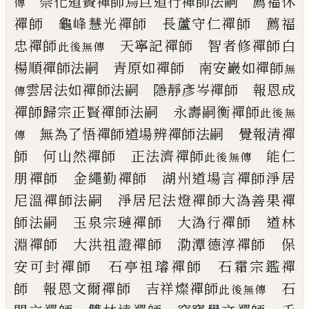
崇化道贇禪師
烏巨道行禪師法嗣
薦福休
傳
禪師 龜峰慧光禪師
長蘆守仁禪師 薦福
忠禪師
天寧記禪師 智者修禪師
白
此後無傳
楊順禪師法嗣
青原如禪師 南安巖如禪師
無
雲居法如禪師法嗣
隱靜彥岑禪師 報恩成
傳
禪師
歸宗正賢禪師法嗣
永壽嗣衡禪師
此後無
無為了悟禪師
道場辨禪師法嗣
覺報清禪
傳
師 何山然禪師
正法濟禪師
能仁
此後無傳
朋禪師
金繩勤禪師 湖州道場言禪師
淨居
尼溫禪師法嗣
淨居尼法燈禪師
大溈善果禪
師法嗣
玉泉宗璉禪師 大溈行禪師
道林
淵禪師 大洪祖證禪師
泐潭德淳禪師 保
安可封禪師
石亭祖
璿
禪師 石霜宗鑑禪
師
報恩文爾禪師 吉祥燦禪師
石
此後無傳