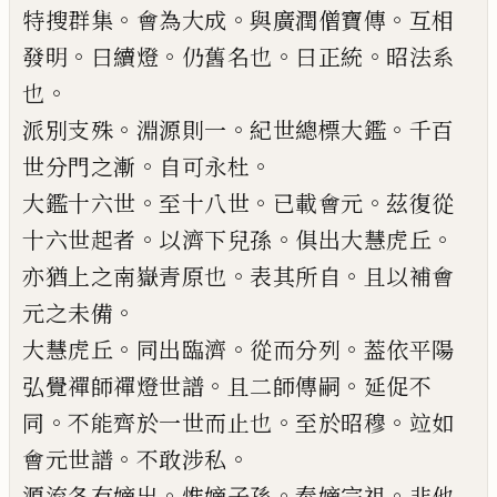
。
。
。
特搜群集
會為大成
與廣潤僧寶
傳
互相
。
。
。
。
發明
曰續燈
仍舊名也
曰正統
昭法系
。
也
。
。
。
派別支殊
淵源則一
紀世總標大鑑
千百
。
。
世分門
之漸
自可永杜
。
。
。
大鑑十六世
至十八世
已
載會元
茲復從
。
。
。
十六世
起者
以濟下兒孫
俱出大慧虎丘
。
。
亦猶上之南嶽
青原也
表其所自
且以補會
。
元之未備
。
。
。
大慧虎丘
同出臨濟
從而分列
葢依平陽
。
。
弘覺禪
師禪燈世譜
且二師傳嗣
延促不
。
。
。
同
不能齊於一
世而止也
至於昭穆
竝如
。
。
會元世譜
不敢涉私
。
。
。
源流各有嫡出
惟嫡子孫
奉嫡宗祖
非他