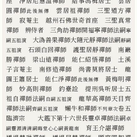
座 淨居尼慧溫禪師
給事馮楫居士 雲居
圓禪師
雲居祖禪師 三聖道方禪
此後無傳
師
寂菴主 越州石佛世奇首座
三聖真常
禪師 辨侍者
三角劼禪師
開福寧禪師法嗣
寧
大溈善果禪師
大隨元靜禪師法嗣
嗣五祖演
靜嗣
石頭白回禪師 護聖居靜禪師
南巖
五祖演
勝禪師 梁山遠禪師
能仁紹悟禪師 土溪
子言菴主
南修造禪師 尚書莫將居士
龍
圖王簫居士 能仁淨禪師
黃梅明禪
此後無傳
師 妙高則禪師
釣臺詮 提刑吳听居士
五
祖自禪師法嗣
龍華高禪師
天目齊
自嗣五祖演
禪師法嗣
嬾牛和禪師
卷五
齊嗣五祖演
不列章次
臨濟宗
大鑑下第十六世
長靈卓禪師法嗣
卓
育王介諶禪師
嗣靈源清清嗣晦堂心心嗣黃龍南