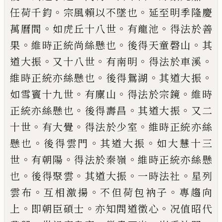
。
。
任荷
千鈞
宗風賴以不墜也
延至明季隆慶
。
。
。
萬曆間
如虎丘十八世
有龍池
得法於善
。
。
。
果
維時正統
尚絲懸也
後得天童磬山
其
。
。
。
。
道大振
又十八世
有南明
得法於車溪
。
。
。
維時正統亦絲懸也
後得
鴛湖
其道大振
。
。
。
如雪竇十九世
有廩山
得法於
宗鏡
維時
。
。
。
正統亦絲懸也
後得壽昌
其道大振
又二
。
。
。
十世
有大覺
得法於少室
維時正統亦絲
。
。
。
懸也
後得雲門
其道大振
如大慧十三
。
。
。
世
有朝
陽
得法於秦嶺
維時正統亦絲懸
。
。
。
。
也
後得聚雲
其道大振
一時法社
星列
。
。
。
雲布
互相激揚
不但
荷包衲子
專趨向
。
。
。
上
即朝臣碩士
亦知問道徵
心
况值
昭代