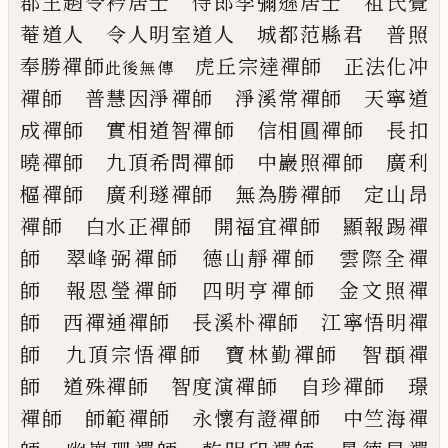
郡王趙令衿居士 侍郎李彌遜居士
祖氏覺
菴道人 令人明室道人
城都范縣君 普照
奉勝禪師
虎丘宗達禪師 正法化冲
此後無傳
禪師
普慧因淨禪師 淨溪常禪師
天寧道
成禪師 實相道智禪師
信相圓禪師 長扣
曉禪師
九頂希問禪師 中巖照禪師
廣利
樞禪師 廣利璲禪師
無為勝禪師 定山昂
禪師
白水正禪師 開福宜禪師
顯報踢禪
師 翠峰弼禪師
德山靜禪師 雲際全禪
師
報恩瑩禪師 四明亨禪師
金文照禪
師 西禪通禪師
長溪朴禪師 江寧悟明禪
師
九頂宗悟禪師 寶林勤禪師
智頵禪
師 道殊禪師
智度演禪師 自珍禪師
璟
禪師 師範禪師
永懷有證禪師 中竺海禪