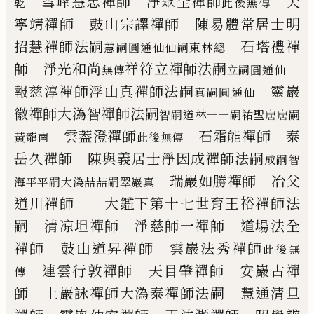
雪峰慧忠禪師 淨眾全禪師
天
乾
此後無傳
寧靖禪師 鼓山宗譯禪師
陳易體常居士
明
招慧禪師法嗣
石塔禮禪
慧嗣圓通仙仙嗣東林總
師 淨光和尚
祥符立禪師法嗣
無傳
立嗣圓通仙
報慈淳禪師
浮山真禪師法嗣
靈巖
真嗣圓通仙
徽禪師
大溈智禪師法嗣
智嗣道林一一嗣祐聖
𡨢
𡨢
嗣
雲葢澄禪師
石霜能禪師
泰
黃龍南
此後
無傳
岳久禪師 陳與義居士
淨因成禪師法嗣
成嗣智
瑞巖如勝禪師 冶父
海平平嗣大溈
喆
喆
嗣翠巖真
道川禪師
大鑑下第十七世
育王
𥙿
禪師法
嗣
清凉坦禪師 淨慈師一禪師
道場法全
禪師 鼓山道昇禪師
雲巖法秀禪師
此後無
連雲行敦禪師
天目肇禪師 安巖古禪
傳
師
上巖詠禪師
大溈泰禪師法嗣
慧通清旦