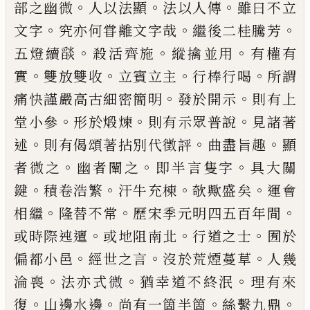
。
。
。
部之幽微
人
以法顯
法以人傳
雖曰不立
。
。
。
文字
究亦何甞離
文字哉
繼後二桂騰芳
。
。
。
五燈續
𦦨
殺活齊施
縱
擒並用
有權有
。
。
。
。
實
雙放雙收
立賓立主
行棒行
喝
所謂
。
。
痛快謹嚴高古細密簡明
發於開示
則
有上
。
。
。
堂小參
形於煅煉
則有示眾普說
見諸著
。
。
。
述
則有偈頌著拈別代徵評
曲盡旨趣
顯
。
。
。
者微
之
幽者闡之
即半言隻字
具大關
。
。
。
。
鍵
積卷浩繁
汗牛充棟
欹歟盛矣
運會
。
。
。
相繼
隆替不常
歷宋
季元明四五百年間
。
。
。
或時際迍邅
或地阻南北
行道之士
囿於
。
。
。
偏都小邑
經世之言
沒於荒煙
蔓草
人幾
。
。
。
淪喪
法亦式微
猶幸道不終泯
理有
來
。
。
。
。
復
山邊水邊
尚有一箇半箇
絲繫九鼎