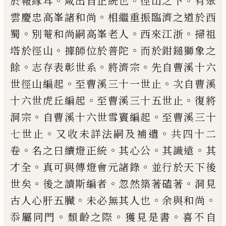
。
。
。
於報緣耳
咸
出自正統也
徑山之下
有聚
。
雲慶忠高峯諸和尚
相
繼重振臨濟之道於西
。
。
。
蜀
別菴和尚嗣高峯老人
西
來江浙
掃祖
。
。
塔於徑山
據師位於普陀
而於鉗鎚獅
象之
。
。
。
餘
志存表彰世系
將濟宗
先自曹溪十六
。
。
世徑
山編起
至曹溪三十一世止
次自曹溪
。
。
十六世虎丘
編起
至曹溪三十五世止
復將
。
。
洞宗
自曹溪十六世
雪竇編起
至曹溪三十
。
。
七世止
又收未詳法嗣及補
遺
共四十二
。
。
。
。
卷
名之曰續燈正統
其心公
其識遠
其
。
。
才全
真可與傳燈會元諸錄
並行於天下後
。
。
。
世矣
後
之讀斯編者
忽然築著磕著
洞見
。
。
。
古人心肝五臟
未
必無其人也
余與和尚
。
。
。
忝屬同門
頹齡之際
獲見是
書
喜不自