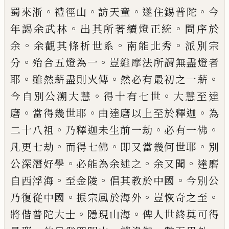
。
。
。
。
蜀來浙
禮徑山
訪天童
遂住錫普
陀
今
。
。
年謁余武林
出其所著續燈正統
問序於
。
。
。
余
余
觀其條析世系
南能北秀
派別宗
。
。
分
殆合五燈為一
豈維摩
法所謂無盡燈者
。
。
。
耶
雖然薪盡則火傳
然必
有最初之一薪
。
。
今自別公溯大慧
得十有七世
大慧
至達
。
。
。
磨
當得幾世耶
由達磨以上至於釋迦
為
。
。
。
二十
八祖
乃釋迦未生前一劫
必有一佛
。
。
。
凡更七劫
而得
七佛
即又當幾何世耶
別
。
。
。
公深潛好學
必能為余述
之
余又聞
達磨
。
。
。
自西浮海
至金陵
倡其教於中國
今
別公
。
。
。
乃復從中國
振宗風於海外
豈恢奇之至
。
。
將偕
普陀大士
隱現山海
俾人世終莫可得