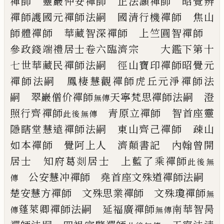
禪師 靈巖仲安禪師
正法灝禪師 昭覺辨
禪師
護國元禪師法嗣
國清行機禪師 焦山
師體禪師
華藏智深禪師 上竺圓智禪師
參政錢端禮居士
卷六
臨濟宗
大鑑下第十
七世
華藏民禪師法嗣
徑山寶印禪師
昭覺元
禪師法嗣
鳳棲慧觀禪師
虎丘元淨禪師法
嗣
翠巖僧价禪師
天寧梵思禪師法嗣
澄
無傳
照行齊禪師
青原立禪師
智首座
靈
此後無傳
隱瞎堂慧遠禪師法嗣
東山齊
己
禪師 疎山
如本禪師
覺阿上人 濟顛書記
內翰曾開
居士 知府葛剡居士
上藍了乘禪師
此後無
公安慧冲禪師
堯首座
文殊道禪師法嗣
傳
楚安慧方禪師 文殊思業禪師
文殊瓊禪師
無
蓬萊卿禪師法嗣
延福廣禪師
南華智昺
傳
無傳