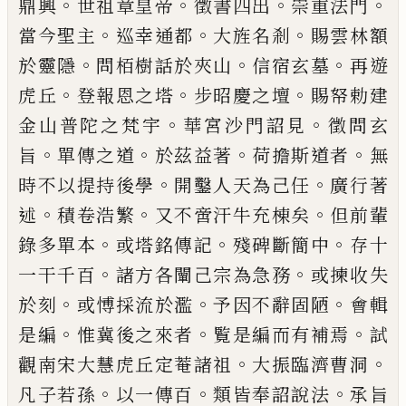
。
。
。
。
鼎興
世祖章皇帝
徵書四出
崇重法門
。
。
。
當今聖主
巡幸通都
大旌名剎
賜雲林額
。
。
。
於靈隱
問
栢樹話於夾山
信宿玄墓
再遊
。
。
。
虎丘
登報恩之
塔
步昭慶之壇
賜帑
勅建
。
。
金山普陀之梵宇
華宮沙門
詔見
徵問玄
。
。
。
。
旨
單傳之道
於茲益著
荷擔斯道者
無
。
。
時不以提持後學
開鑿人天為
己
任
廣行著
。
。
。
述
積卷浩繁
又不啻汗牛充棟矣
但前輩
。
。
。
錄多
單本
或塔銘傳記
殘
碑
斷簡中
存十
。
。
一干千百
諸方各闡
己
宗為急務
或揀收失
。
。
。
於刻
或愽採
流於濫
予因不辭固陋
會輯
。
。
。
是編
惟冀後之來
者
覧是編而有補焉
試
。
。
觀南宋大慧虎丘定菴
諸祖
大振臨濟曹洞
。
。
。
凡子若孫
以一傳百
類皆
奉詔說法
承旨