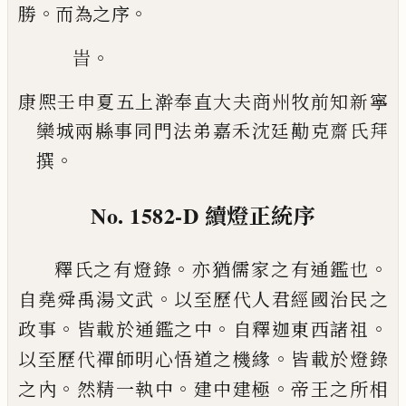
。
。
勝
而為之序
。
旹
康熈壬申夏五上澣
奉直大夫商州牧前知新寧
欒城兩縣事同門法
弟嘉禾沈廷勱克齋氏拜
。
撰
No. 1582-D
續燈正統序
。
。
釋氏之有燈錄
亦猶儒家之有通鑑也
。
自堯舜禹湯
文武
以至歷代人君經國治民之
。
。
。
政事
皆載於通鑑
之中
自釋迦東西諸祖
。
以至歷代禪師明心悟道之
機緣
皆載於燈錄
。
。
。
之內
然精一執中
建中建極
帝王
之所相