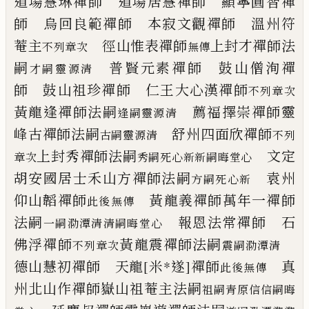
道場慧琳禪師
道場居慧禪師 顯寧圓智禪
師
烏回良範禪師 本寂文觀禪師
溫州符
菴主
徑山惟表禪師
上封才禪師法
不列章次
無傳
嗣
普賢元素禪師 鼓山僧洵禪
才嗣靈源清
師
鼓山祖珍禪師
仁王大心漢禪師
不列章次
黃龍逢禪師法嗣
薦福擇崇禪師
靈
逢嗣靈源清
峰古禪師法嗣
舒州四面欣禪師
古嗣靈源清
不列
上封秀禪師法嗣
文定
章次
秀嗣死心新新嗣晦堂心
胡安國居士
禾山方禪師法嗣
袁州
方嗣死心新
仰山韜禪師
黃龍義禪師
萬年一禪師
此後無傳
法嗣
報恩法常禪師 石
一嗣泐潭清清嗣晦堂心
佛浮禪師
黃龍震禪師法嗣
不列章次
震嗣泐潭清
德山慧初禪師 天龍
[米*遂]
禪師
真
此後無傳
州北山作禪師
嶽山祖菴主法嗣
祖嗣青原信信嗣晦