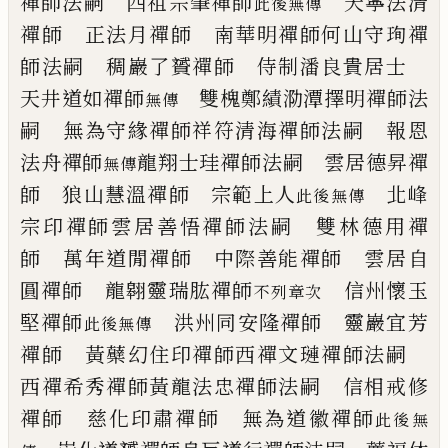
禪師法嗣
四祖宗肇禪師
天寧法清
此後無傳
禪師
正法月禪師 南華明禪師
何山守珣禪
師法嗣
稠巖了贇禪師 侍制潘良貴居士
天井道如禪師
雙槐鄭績
泐潭擇明禪師法
無傳
嗣
無為守緣禪師
祥符清海禪師法嗣
報恩
法舟禪師
龍翔士珪禪師法嗣
雲居德昇禪
無傳
師 狼山慧溫禪師
宗範上人
北峰
此後無傳
宗印禪師
雲居善悟禪師法嗣
雙林德用禪
師 萬年道閒禪師
中際善能禪師 雲居自
圓禪師
龍翱靈瑞肱禪師
信州懷玉
不列章次
堅禪師
洪州同安隆禪師 靈巖宜芳
此後
無傳
禪師
黃蘗幻住印禪師
西禪文璉禪師法嗣
西禪希秀禪師
黃龍法忠禪師法嗣
信相戒修
禪師 慈化印肅禪師
無為道徽禪師
此後無