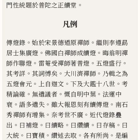
。
門性
統題於普陀之正續堂
凡例
。
。
傳燈錄
始於宋景德道原禪師
繼則李遵勗
。
。
居士
集廣燈
佛國白禪師成續燈
晦翁明禪
。
。
。
師作聯燈
雷菴受禪師著普燈
五燈盛行
。
。
。
其考詳
其詞愽矣
大川濟禪師
乃輯之為
。
。
。
五燈會元
上自迦文
下及
大鑑十八世
考
。
。
。
精論確
無遺議者
慨自明中葉
法
運中
。
。
。
衰
語多遺失
雖大報恩刻有續傳燈
南石
。
。
秀
禪師有增集
奈考世不廣
近代燈錄疊
。
。
。
。
。
出
曰補燈
曰續略
曰纘續
曰存稿
曰
。
。
。
。
大統
曰寶積
纘述去取
各有所尚
是編