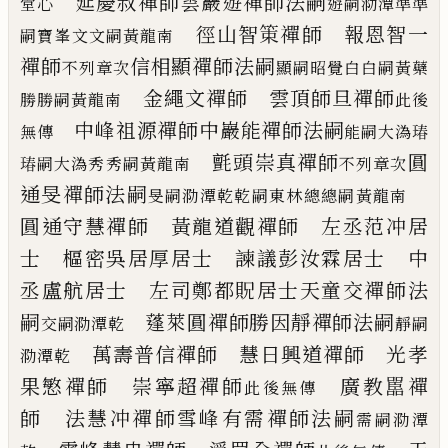
延慶叔禪師
雲巖遊禪師法嗣
堂心
遊嗣泐潭準準
徑山智䇿禪師 報恩智一
嗣寶峯文文嗣黃龍南
禪師
信相顯禪師法嗣
不列章次
顯嗣昭覺白白嗣黃蘗
金繩文禪師 雲頂師旦禪師
勝勝嗣黃龍南
此後
中峰祖源禪師
中巖能禪師法嗣
無傳
能嗣大溈瑃
氈頭崇真禪師
圓
瑃嗣大溈秀秀嗣黃龍南
不列章次
通旻禪師法嗣
旻嗣泐潭乾乾嗣東林總總嗣黃龍南
圓通守慧禪師 黃龍道觀禪師
左丞范冲居
士 樞密吳居厚居士
諫議彭汝霖居士 中
丞盧航居士
左司鄭都貺居士
天童交禪師法
嗣
蓬萊圓禪師
勝因靜禪師法嗣
交嗣泐潭乾
靜嗣
萬壽普信禪師 慧日興道禪師
光孝
泐潭乾
果慜禪師 崇寧超禪師
廣教嚚禪
此後無傳
師 法慧冲禪師
雪峰有需禪師法嗣
需嗣泐潭