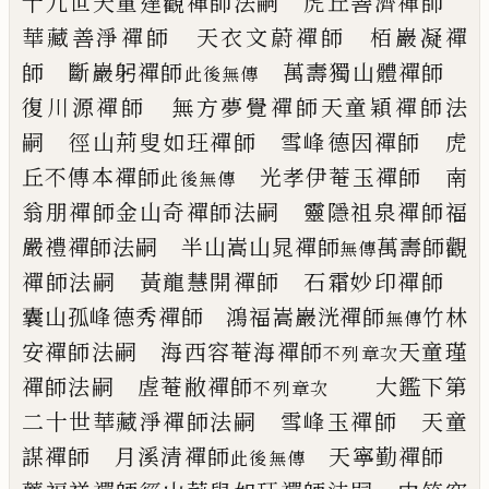
十九世
天童達觀禪師法嗣
虎丘善濟禪師
華藏善淨禪師
天衣文蔚禪師 栢巖凝禪
師
斷巖躬禪師
萬壽獨山體禪師
此後無傳
復川源禪師 無方夢覺禪師
天童穎禪師法
嗣
徑山荊叟如玨禪師 雪峰德因禪師
虎
丘不傳本禪師
光孝伊菴玉禪師
南
此後無傳
翁朋禪師
金山奇禪師法嗣
靈隱祖泉禪師
福
嚴禮禪師法嗣
半山嵩山晁禪師
萬壽師觀
無傳
禪師法嗣
黃龍慧開禪師 石霜妙印禪師
囊山孤峰德秀禪師 鴻福嵩巖洸禪師
竹林
無傳
安禪師法嗣
海西容菴海禪師
天童瑾
不列章次
禪師法嗣
虗菴敝禪師
大鑑下第
不列章次
二十世
華藏淨禪師法嗣
雪峰玉禪師 天童
謀禪師
月溪清禪師
天寧勤禪師
此後無傳