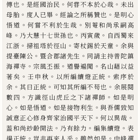
。
。
。
傳也
是經國治民
何甞不本於心哉
未出
。
。
。
母
胎
度人
已
畢
經論之所稱贊也
是明心
。
。
悟道
何嘗不
利於生哉
別菴和尚承嗣高
。
。
。
峰
乃大慧十七世孫也
丙寅歲
自西蜀來
。
。
。
江浙
掃祖塔於徑山
寄杖錫於天
童
余與
。
。
提臺陳公
暨合郡諸先生
同請主持普陀鎮
。
。
。
海禪寺
宗風丕振
道譽遍聞
名山藉以益
。
。
。
著矣
壬申
秋
以所編續燈正統
索序於
。
。
。
余
其曰正統
可知其所
編不苟也
余展閱
。
。
數四
方識徑山虎丘之下諸禪師
如是明
。
。
。
心
如是悟道
如是接物利生
與吾儒致知
。
。
誠
意正心修身齊家治國平天下
何以異哉
。
。
。
葢和尚玅
齡開法
乃有餘力
編集續燈
表
。
。
。
揚正統
豈非再來人
乎
雖然如是
中峰禪