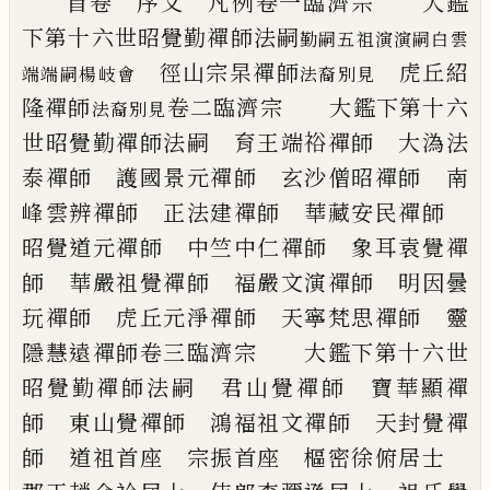
首卷
序文 凡例
卷一
臨濟宗
大鑑
下第十六世
昭覺勤禪師法嗣
勤嗣五祖演演嗣白雲
徑山宗杲禪師
虎丘紹
端端嗣楊岐會
法裔別見
隆禪師
卷二
臨濟宗
大鑑下第十六
法裔別見
世
昭覺勤禪師法嗣
育王端
𥙿
禪師 大溈法
泰禪師
護國景元禪師 玄沙僧昭禪師
南
峰雲辨禪師 正法建禪師
華藏安民禪師
昭覺道元禪師
中竺中仁禪師 象耳袁覺禪
師
華嚴祖覺禪師 福嚴文演禪師
明因曇
玩禪師 虎丘元淨禪師
天寧梵思禪師 靈
隱慧遠禪師
卷三
臨濟宗
大鑑下第十六世
昭覺勤禪師法嗣
君山覺禪師 寶華顯禪
師
東山覺禪師 鴻福祖文禪師
天封覺禪
師 道祖首座
宗振首座 樞密徐俯居士