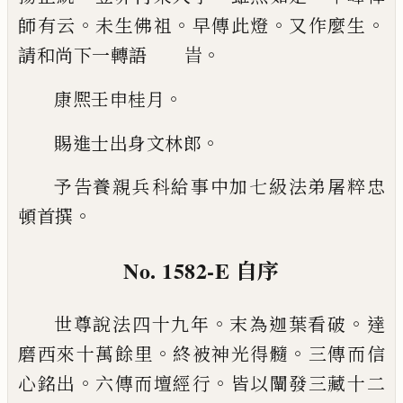
。
。
。
。
師有云
未生佛祖
早傳此燈
又
作麼生
。
請和尚下一轉語 旹
。
康熈壬申桂月
。
賜進士出身文林郎
予告養親兵科給事中加七級法弟屠粹忠
。
頓首撰
No. 1582-E
自序
。
。
世尊說法四十九年
末為迦葉看破
達
。
。
磨西來
十萬餘里
終被神光得髓
三傳而信
。
。
心銘出
六
傳而壇經行
皆以闡發三藏十二