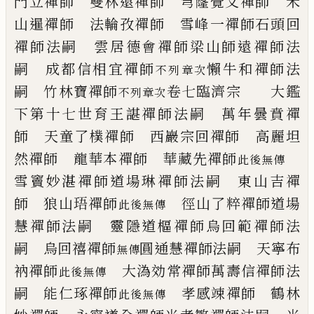
門立禪師 雙林遠禪師
穹窿覺文禪師 禾
山暹禪師
法輪孜禪師 雪峰一禪師
石頭回
禪師法嗣
雲居德會禪師
梁山師遠禪師法
嗣
成都信相宜禪師
懶牛和禪師法
不列章次
嗣
竹林寶禪師
卷七
臨濟宗
大鑑
不列章次
下第十七世
育王諶禪師法嗣
萬年曇賁禪
師 天童了樸禪師
西巖宗回禪師 高麗坦
然禪師
龍華本禪師 華藏先禪師
此後無傳
雪竇妙湛禪師
道場琳禪師法嗣
東山吉禪
師 狼山珸禪師
徑山了粹禪師
道場
此後無傳
慧禪師法嗣
靈隱道樞禪師
烏回範禪師法
嗣
烏回禧禪師
圓通慧禪師法嗣
天寧布
無傳
衲禪師
大溈効常禪師
萬壽信禪師法
此後無傳
嗣
能仁琢禪師
孝感竦禪師
鶴
林
此後無傳