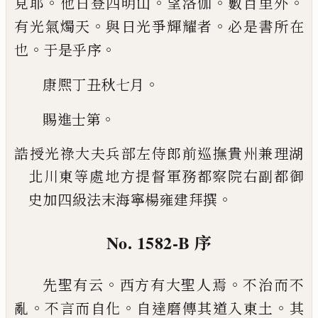
。
。
。
。
見耶
他日登
四明山
望洛伽
數百里外
。
。
有光氣燭天
與日光爭輝
耀者
必是書所在
。
。
也
于是乎序
。
康熈丁丑秋七月
。
賜進士第
誥授光祿大夫兵部左侍郎前巡撫貴州兼理湖
北
川東等處地方提督軍務都察院右副都御
。
史加
四級法末海寧楊雍建拜撰
No. 1582-B
序
。
。
先聖有云
西方有大聖人焉
不治而不
。
。
。
亂
不言而自
化
自達磨傳其道入東土
其