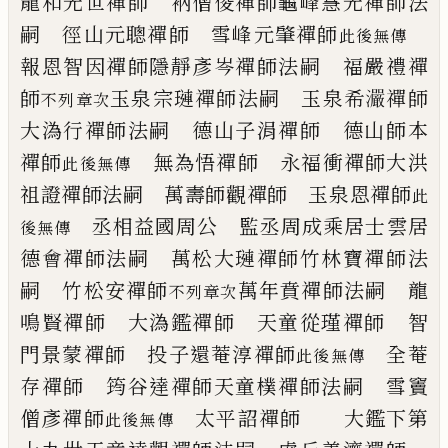
龍和光世禪師 衲僧俊禪師
龜峰慧光禪師法
嗣
徑山元聰禪師 雪峰元肇禪師
此後無傳
報恩智因禪師
隱靜彥岑禪師法嗣
福嚴禮禪
師
玉泉宗璉禪師法嗣
玉泉希
𤅙
禪師
不列章次
大溈行禪師法嗣
德山子涓禪師 德山師本
禪師
無為悟禪師 永福衝禪師
大洪
此後無傳
祖證禪師法嗣
萬壽師觀禪師 玉泉恩禪師
此
丞相益國周公 監丞周成乘居士
雲居
後無傳
德會禪師法嗣
萬松大璉禪師
竹林寶禪師法
嗣
竹松安禪師
萬年賁禪師法嗣
龍
不列章次
鳴賢禪師 大溈鑑禪師
天童從瑾禪師 智
門景蒙禪師
投子還菴淳禪師
全菴
此後無傳
存禪師
筠谷達禪師
天童樸禪師法嗣
雪竇
僧彥禪師
太平詔禪師
大鑑下第
此後無傳