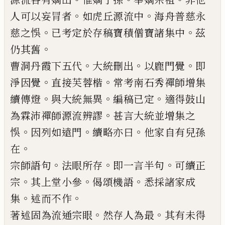
。
。
人可以
妄冐者
如虎丘源流中
海舟普慈永
。
。
慈之悞
已
考
定於存稿寶積僧寶諸集中
茲
。
仍其舊
。
。
。
曹洞丹霞下五代
大統刪出
以鹿門覺
即
。
。
淨因覺
直接芙蓉楷
常考南石秀禪師增集
。
。
。
續傳燈
與大
統無異
編稿
已
定
適得鼓山
。
為霖沛禪師源流辨
謬
甚言大統並增集之
。
。
。
悞
因列如遠門
續略亦曰
他家自有兒孫
。
在
。
。
。
宗師語句
法眼所存
即一言半句
可續正
。
。
。
宗
其上
堂小參
偈頌機語
悉採諸家成
。
。
集
述而不作
。
。
著述固為流通宗眼
然存人為最
其有未得