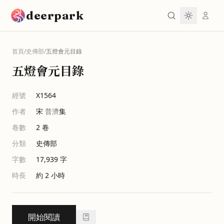
跳到主要內容
deerpark
首頁
/
史傳部
/
五燈會元目錄
五燈會元目錄
經號
X1564
作者
宋
普濟
集
卷數
2
卷
分類
史傳部
字數
17,939
字
時長
約 2 小時
開始閱讀