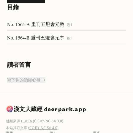
目錄
No. 1564-A 重刊五燈會元敘
卷
1
No. 1564-B 重刊五燈會元序
卷
1
讀者留言
寫下你的讀經心得 →
漢文大藏經 deerpark.app
佛經來源
CBETA
(CC BY-NC-SA 3.0)
本站其它文章
(CC BY-NC-SA 4.0)
瀏覽
個人
更多