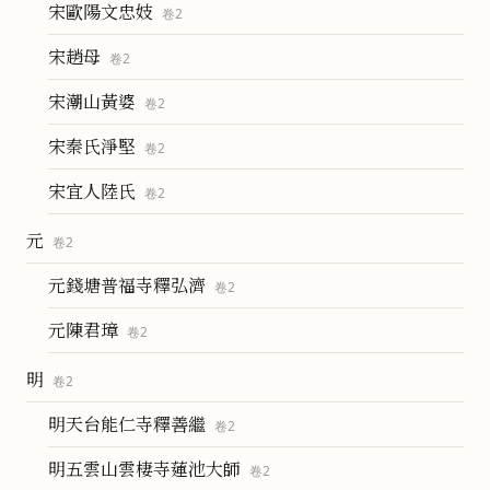
宋歐陽文忠妓
卷
2
宋趙母
卷
2
宋潮山黃婆
卷
2
宋秦氏淨堅
卷
2
宋宜人陸氏
卷
2
元
卷
2
元錢塘普福寺釋弘濟
卷
2
元陳君璋
卷
2
明
卷
2
明天台能仁寺釋善繼
卷
2
明五雲山雲棲寺蓮池大師
卷
2