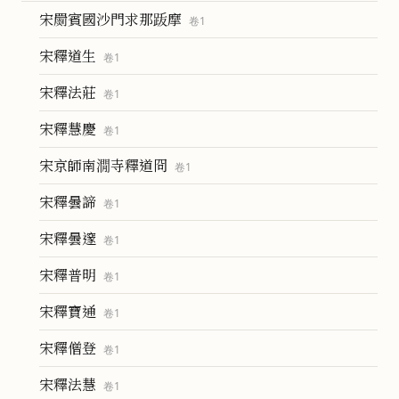
宋罽賓國沙門求那䟦摩
卷
1
宋釋道生
卷
1
宋釋法莊
卷
1
宋釋慧慶
卷
1
宋京師南㵎寺釋道冏
卷
1
宋釋曇諦
卷
1
宋釋曇邃
卷
1
宋釋普明
卷
1
宋釋寶通
卷
1
宋釋僧登
卷
1
宋釋法慧
卷
1