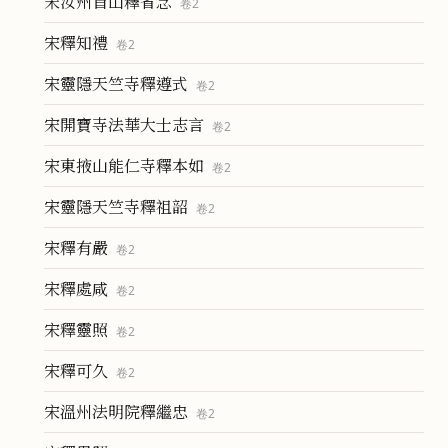
宋汝州首山釋省念
卷
2
宋釋知禮
卷
2
宋靈隱天竺寺釋遵式
卷
2
宋開寶寺法華大士志言
卷
2
宋東掖山能仁寺釋本如
卷
2
宋靈隱天竺寺釋祖韶
卷
2
宋釋有嚴
卷
2
宋釋處咸
卷
2
宋釋靈照
卷
2
宋釋可久
卷
2
宋溫州法明院釋繼忠
卷
2