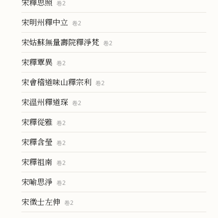
宋釋思照
卷
2
宋明州釋中立
卷
2
宋姑蘇無量壽院釋淨梵
卷
2
宋釋覃異
卷
2
宋會稽道味山釋宗利
卷
2
宋溫州釋道琛
卷
2
宋釋從雅
卷
2
宋釋含瑩
卷
2
宋釋祖南
卷
2
宋喻思淨
卷
2
宋徵士左伸
卷
2