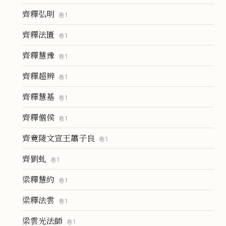
齊釋弘明
卷
1
齊釋法匱
卷
1
齊釋慧豫
卷
1
齊釋超辨
卷
1
齊釋慧基
卷
1
齊釋僧侯
卷
1
齊竟陵文宣王蕭子良
卷
1
齊劉虬
卷
1
梁釋慧約
卷
1
梁釋法雲
卷
1
梁雲光法師
卷
1