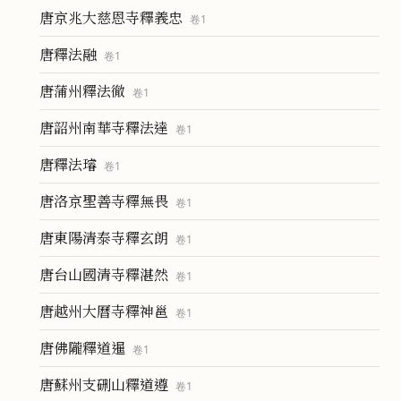
唐京兆大慈恩寺釋義忠
卷
1
唐釋法融
卷
1
唐蒲州釋法徹
卷
1
唐韶州南華寺釋法達
卷
1
唐釋法璿
卷
1
唐洛京聖善寺釋無畏
卷
1
唐東陽清泰寺釋玄朗
卷
1
唐台山國清寺釋湛然
卷
1
唐越州大曆寺釋神邕
卷
1
唐佛隴釋道暹
卷
1
唐蘇州支硎山釋道遵
卷
1