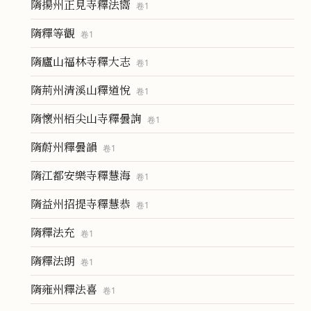
隋揚州正見寺釋法嚮
卷
1
隋釋等觀
卷
1
隋廬山福林寺釋大志
卷
1
隋荊州清溪山釋道悅
卷
1
隋懷州栢尖山寺釋曇詢
卷
1
隋蔚州釋曇韻
卷
1
隋江都安樂寺釋慧海
卷
1
隋益州招提寺釋慧恭
卷
1
隋釋法充
卷
1
隋釋法朗
卷
1
隋雍州釋法喜
卷
1