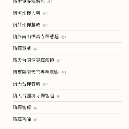
隋衡嶽寺釋僧照
卷
1
隋衡州釋大善
卷
1
隋荊州釋慧成
卷
1
隋終南山悟真寺釋慧超
卷
1
隋釋慧威
卷
1
隋天台國清寺釋灌頂
卷
1
隋靈隱南天竺寺釋真觀
卷
1
隋天台釋普明
卷
1
隋天台國清寺釋智越
卷
1
隋釋智璪
卷
1
隋釋智晞
卷
1