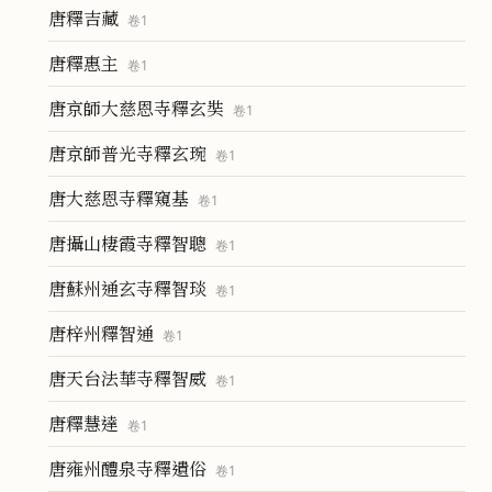
唐釋吉藏
卷
1
唐釋惠主
卷
1
唐京師大慈恩寺釋玄奘
卷
1
唐京師普光寺釋玄琬
卷
1
唐大慈恩寺釋窺基
卷
1
唐攝山棲霞寺釋智聰
卷
1
唐蘇州通玄寺釋智琰
卷
1
唐梓州釋智通
卷
1
唐天台法華寺釋智威
卷
1
唐釋慧達
卷
1
唐雍州醴泉寺釋遺俗
卷
1