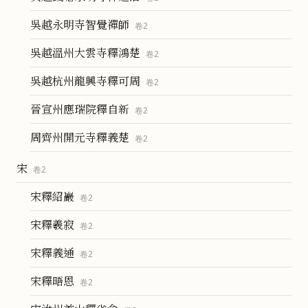
吳越永明寺智覺禪師
卷
2
吳越溫州大雲寺釋鴻楚
卷
2
吳越杭州龍興寺釋可周
卷
2
晉宣州應瑞院釋自新
卷
2
周齊州開元寺釋義楚
卷
2
宋
卷
2
宋釋紹巖
卷
2
宋釋羲寂
卷
2
宋釋義通
卷
2
宋釋晤恩
卷
2