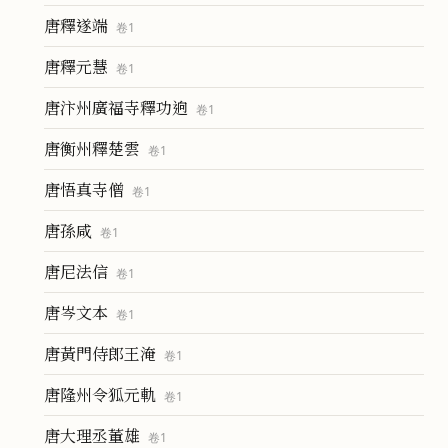
唐釋遂端
卷
1
唐釋元慧
卷
1
唐汴州廣福寺釋功逈
卷
1
唐衡州釋楚雲
卷
1
唐悟真寺僧
卷
1
唐孫咸
卷
1
唐尼法信
卷
1
唐岑文本
卷
1
唐黃門侍郎王淹
卷
1
唐隆州令狐元軌
卷
1
唐大理丞董雄
卷
1