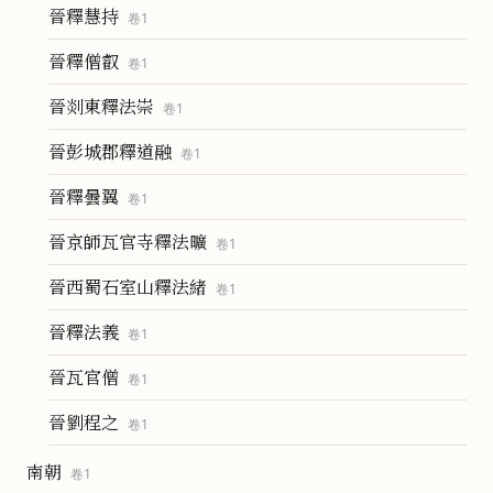
晉釋慧持
卷
1
晉釋僧叡
卷
1
晉剡東釋法崇
卷
1
晉彭城郡釋道融
卷
1
晉釋曇翼
卷
1
晉京師瓦官寺釋法曠
卷
1
晉西蜀石室山釋法緒
卷
1
晉釋法義
卷
1
晉瓦官僧
卷
1
晉劉程之
卷
1
南朝
卷
1