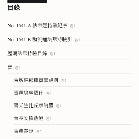
目錄
No. 1541-A 法華經持驗紀序
卷
1
No. 1541-B 勸流通法華持驗引
卷
1
歷朝法華持驗目錄
卷
1
晉
卷
1
晉燉煌郡釋曇摩羅剎
卷
1
晉釋鳩摩羅什
卷
1
晉天竺比丘摩訶羅
卷
1
晉長安釋䟦澄
卷
1
晉釋慧遠
卷
1