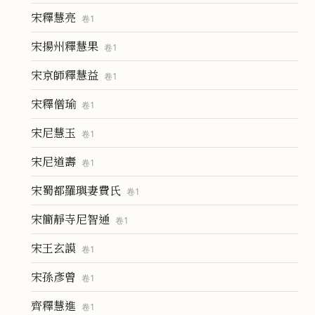
宋釋慧亮
卷
1
宋揚州釋慧果
卷
1
宋京師釋慧益
卷
1
宋釋僧瑜
卷
1
宋尼慧玉
卷
1
宋尼道壽
卷
1
宋蜀都羅璵妻費氏
卷
1
宋簡靜寺尼智通
卷
1
宋王玄謨
卷
1
宋孫彥曾
卷
1
齊釋慧進
卷
1