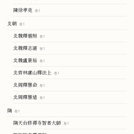
陳徐孝克
卷
1
北朝
卷
1
北魏釋僧照
卷
1
北魏釋志湛
卷
1
北魏盧景裕
卷
1
北齊林慮山釋法上
卷
1
北周釋慧命
卷
1
北周釋慧遠
卷
1
隋
卷
1
隋天台修禪寺智者大師
卷
1