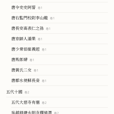
唐令史史阿誓
卷
1
唐右監門校尉李山龍
卷
1
唐長安高表仁之孫
卷
1
唐京師人潘果
卷
1
唐少常伯崔義起
卷
1
唐馬郎婦
卷
1
唐黃氏二女
卷
1
唐都水使蘇長妾
卷
1
五代十國
卷
2
五代大慈寺有僧
卷
2
吳越錢塘永明寺釋道潛
卷
2