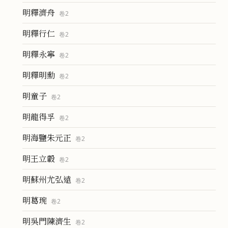
明釋濟舟
卷
2
明釋行仁
卷
2
明釋永寧
卷
2
明釋明勳
卷
2
明童子
卷
2
明龍得孚
卷
2
明海鹽朱元正
卷
2
明王立轂
卷
2
明蘇州尤弘遠
卷
2
明葛琬
卷
2
明吳門陳濟生
卷
2