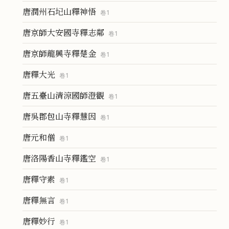
唐潤州石𡉏山釋神悟
卷
1
唐京師大安國寺釋志鄰
卷
1
唐京師龍興寺釋楚金
卷
1
唐釋大光
卷
1
唐五臺山清涼國師澄觀
卷
1
唐吳郡包山寺釋慧因
卷
1
唐元和僧
卷
1
唐洛陽香山寺釋鑑空
卷
1
唐釋守素
卷
1
唐釋無言
卷
1
唐釋妙行
卷
1