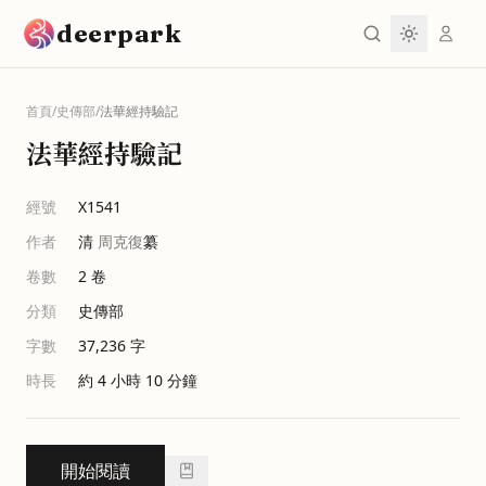
跳到主要內容
deerpark
首頁
/
史傳部
/
法華經持驗記
法華經持驗記
經號
X1541
作者
清
周克復
纂
卷數
2
卷
分類
史傳部
字數
37,236
字
時長
約 4 小時 10 分鐘
開始閱讀