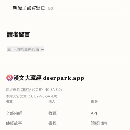
明譚工部貞默母
卷
2
讀者留言
寫下你的讀經心得 →
漢文大藏經 deerpark.app
佛經來源
CBETA
(CC BY-NC-SA 3.0)
本站其它文章
(CC BY-NC-SA 4.0)
瀏覽
個人
更多
全部佛經
收藏
API
佛經故事
書籤
讀經指南