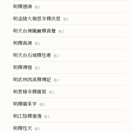
明釋德清
卷
2
明金陵大報恩寺釋洪恩
卷
2
明天台佛隴巖釋真覺
卷
2
明釋真清
卷
2
明天台石城釋性專
卷
2
明釋傳燈
卷
2
明武林西溪釋傳記
卷
2
明雲棲寺釋廣莫
卷
2
明釋廣承字
卷
2
明江陰釋僧復
卷
2
明釋性天
卷
2