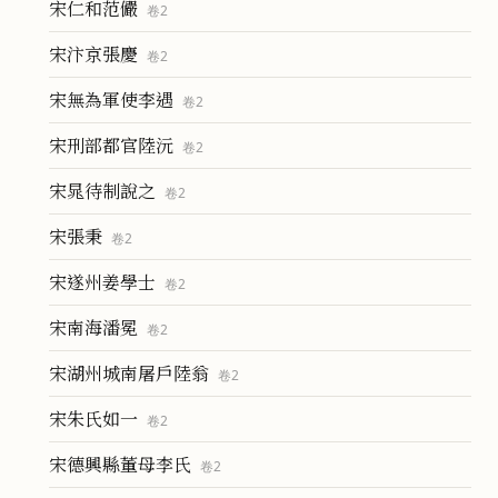
宋仁和范儼
卷
2
宋汴京張慶
卷
2
宋無為軍使李遇
卷
2
宋刑部都官陸沅
卷
2
宋晁待制說之
卷
2
宋張秉
卷
2
宋遂州姜學士
卷
2
宋南海潘冕
卷
2
宋湖州城南屠戶陸翁
卷
2
宋朱氏如一
卷
2
宋德興縣董母李氏
卷
2