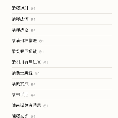
梁釋道琳
卷
1
梁釋法懍
卷
1
梁釋法忍
卷
1
梁荊州釋僧遷
卷
1
梁吳興尼道蹟
卷
1
梁剡川有尼法宣
卷
1
梁徵士庾銑
卷
1
梁甄玄成
卷
1
梁華手尼
卷
1
陳南嶽尊者慧思
卷
1
陳釋玄光
卷
1