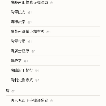
隋終南山悟真寺釋法誠
卷
1
隋釋法安
卷
1
隋釋法泰
卷
1
隋黃州濟華寺釋玄秀
卷
1
隋釋行堅
卷
1
隋居士陸淳
卷
1
隋嚴恭
卷
1
隋臨沂王梵行
卷
1
隋刺史崔彥武
卷
1
唐
卷
1
唐京兆西明寺律師道宣
卷
1