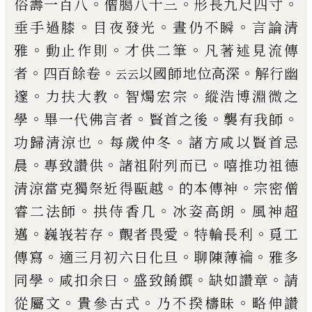
。
。
。
俗壽一百八
僧臈八十三
形
長九尺四寸
。
。
。
垂手過膝
目夜發光
晝仍不瞬
言論清
。
。
。
雅
動止作則
才供二筆
凡著述見流傳
。
。
。
者
四百餘卷
以國師地位高深
解行幽
云云
。
。
。
邃
力扶大教
智燭宏
宗
縱浩博淵微之
。
。
。
。
學
畢一代佛言者
賢首之後
襲有
我師
。
。
功歸清涼也
每歲仲冬
諸方咸以賢首忌
。
。
。
晨
專
致讚供
諸祖附列而
已
嘻推功祖德
。
。
清涼當克獨祭
近得甌越
的本傳神
宗密僧
。
。
。
睿二法師
拱侍香几
冰
姿高朗
風神超
。
。
。
。
邁
巍峩若存
覿者畏愛
特輪長利
覓
工
。
。
。
傳寫
適三月初六日化旦
聊陳薄禴
雅多
。
。
。
。
同學
咸
扣余曰
盛致餚饌
缺如讚章
請
。
。
。
從屬文
貴參古式
乃
不揆檮昧
略伸讚