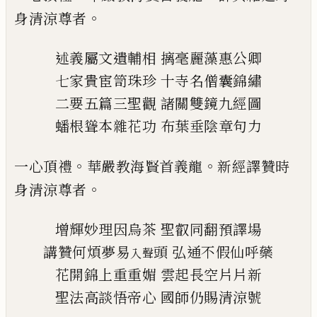
。
身清涼
尊者
述義屬文遺輔相
摛毫麗藻惠公卿
七家貴宦笥珠珍
十寺名僧囊錦繡
二要五篇三聖觀
諸關雙鏡九經圖
蟠根聳本雜花功
布葉垂陰章句力
。
。
一心頂禮
華嚴教海賢首義龍
新經譯贊時
。
身清涼
尊者
增輝妙理因烏茶
聖叡同翻預譯場
講贊何煩夢易
頭
弘通不假仙呼藥
入聲
花開錦上重重媚
雲起長空片片新
聖法高談悟帝心
國師仍賜清涼號