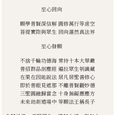
至心回向
願學普賢深信解
圓修萬行等虗空
菩提實際與眾生
回向湛然真法界
至心發願
不捨千輪功德海
常持十本大華嚴
普招群品剖塵經
遍拉眾生刳識藏
在果在因能說法
居凡居聖善修心
即於普眼見遮那
不離普賢觀妙德
三聖圓融歸當念
十身無礙應塵方
未來劫剎道場中
等願法王稱長子