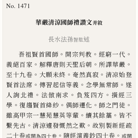
No. 1471
華嚴清涼國師禮讚文
并敘
長水法孫
述
智肱
。
。
。
吾祖賢首國師
開宗判教
經窮一代
。
。
。
義絕百家
解釋
唐則天聖后朝
所譯華嚴
。
。
。
至十九卷
大願未終
奄然
真寂
清凉始登
。
。
。
賢首法席
傳習起信等義
念學無常
師
遂
。
。
。
人詢北禮
法倣南求
負笈四方
撗經三
。
。
。
。
學
復趨
賢首絳紗
偶師遷化
師之門徒
。
。
雖高甲宗一慧苑慧
英等輩
續其餘藁
皆不
。
。
繫先古
清涼遽發慨然之歎
故別製新經疏
。
。
二十卷
隨經演義鈔四十卷
或開為四十卷
或開