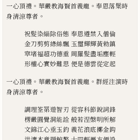
。
。
一心頂禮
華嚴教海賢首義龍
奉恩落
䰂
時
。
身清涼
尊者
祝髮染緇除俗態
奉恩遵禁入僧倫
金刀剪剪綠絲飄
玉璽輝輝黃勑鎮
窣
堵福超功德重
周羅髮盡垢塵輕
形權心實妙難思
便是德雲從定起
。
。
一心頂禮
華嚴教海賢首義龍
群經注演時
。
身清涼
尊者
調理筌
罤
遊智刃
從容科節銳詞鋒
楞嚴圓覺洞能詮
般若涅槃明所解
文錦江心垂玉釣
義花浪底擲金鈎
洪濤本意擷鯨鰲
十四輕罾方便設