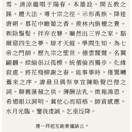
。
。
。
雪
清涼繼唱于陽春
本雄詮
開五教之
。
。
。
。
蹊
體大法
導
十宗之徑
示形禹族
降迹
。
。
。
唐朝
慕花中瞻蔔之香
羨
林內旃檀之貴
。
。
。
剃除鬚髮
拌弃衣簪
曠然出三界之
家
豁
。
。
。
爾窹四生之夢
辯才天縱
學問生知
為七
。
。
。
帝之
門師
歷九宗之聖世
德雲靉靆
名翼
。
。
。
翩飜
綜緇侶以
孤標
統僧倫而獨步
化緣
。
。
。
寂處
將花殘柳謝之春
能
事畢時
僅鸎囀
。
鷰來之序
諱晨旦偶祭享宜陳略聲
巴俚之
。
。
。
。
詞
聊薦藻蘋之供
薄酬法乳
微報鴻恩
。
。
。
希道
眼以洞明
冀他心而昭格
師資感應
。
。
。
水月光臨
鑒我
虔誠
乞垂迃降
。
禮一拜起互
跪秉爐請云