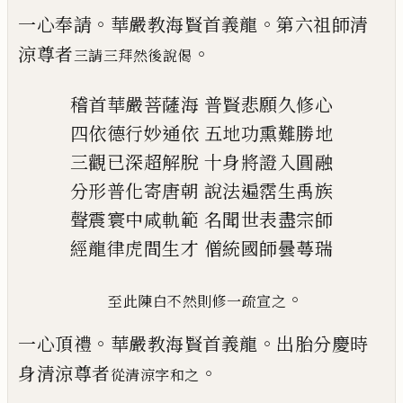
。
。
一心奉請
華嚴教海賢首義龍
第六祖師清
。
涼尊者
三請三拜然後說偈
稽首華嚴菩薩海
普賢悲願久修心
四依德行妙通依
五地功熏難勝地
三觀
已
深超解脫
十身將證入圓融
分形普化寄唐朝
說法遍霑生禹族
聲震寰中咸軌範
名聞世表盡宗師
經龍律虎間生才
僧統國師曇蕚瑞
。
至此陳白不然
則修一疏宣之
。
。
一心頂禮
華嚴教海賢首義龍
出胎分慶時
。
身清涼
尊者
從清涼字和之