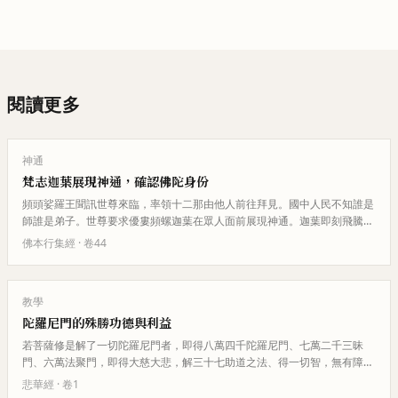
閱讀更多
神通
梵志迦葉展現神通，確認佛陀身份
頻頭娑羅王聞訊世尊來臨，率領十二那由他人前往拜見。國中人民不知誰是
師誰是弟子。世尊要求優婁頻螺迦葉在眾人面前展現神通。迦葉即刻飛騰虛
空，身出煙焰，隱身顯身，展現…
佛本行集經
· 卷
44
教學
陀羅尼門的殊勝功德與利益
若菩薩修是解了一切陀羅尼門者，即得八萬四千陀羅尼門、七萬二千三昧
門、六萬法聚門，即得大慈大悲，解三十七助道之法、得一切智，無有障
閡。是陀羅尼門攝一切佛法，諸佛了…
悲華經
· 卷
1