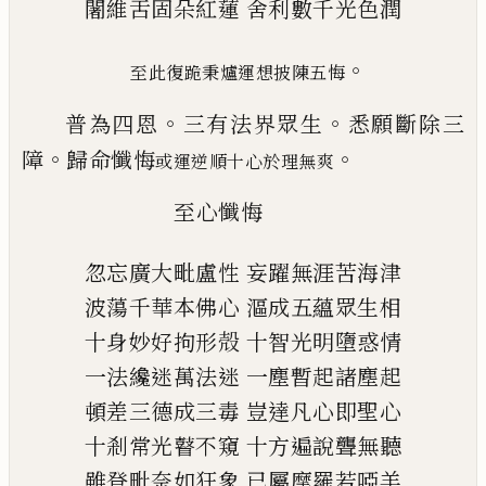
闍維舌固朵紅蓮
舍利數千光色潤
。
至此復跪秉爐
運想披陳五悔
。
。
普為四恩
三有法界眾生
悉願斷除三
。
。
障
歸命懺悔
或運逆順十心於理無爽
至心懺悔
忽忘廣大毗盧性
妄躍無涯苦海津
波蕩千華本佛心
漚成五蘊眾生相
十身妙好拘形殻
十智光明墮惑情
一法纔迷萬法迷
一塵暫起諸塵起
頓差三德成三毒
豈達凡心即聖心
十剎常光瞽不窺
十方遍說聾無聽
雖登毗奈如狂象
已
屬摩羅若啞羊