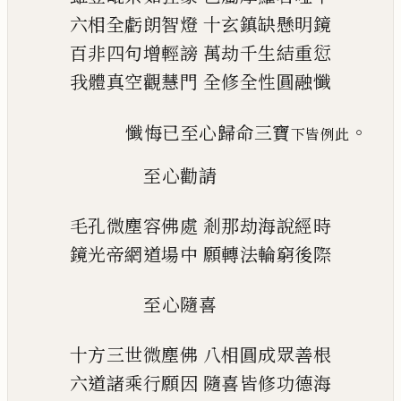
六相全虧朗智燈
十玄鎮缺懸明鏡
百非四句增輕謗
萬劫千生結重愆
我體真空觀慧門
全修全性圓融懺
。
懺悔
已
至心歸命三寶
下皆例此
至心勸請
毛孔微塵容佛處
剎那劫海說經時
鏡光帝網道場中
願轉法輪窮後際
至心隨喜
十方三世微塵佛
八相圓成眾善根
六道諸乘行願因
隨喜皆修功德海