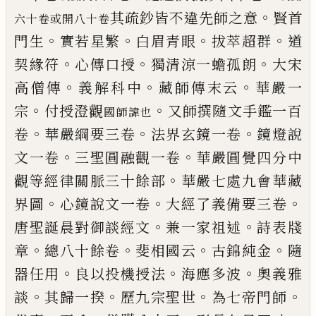
。
其疏鈔皆不違先師之意
賢首
六十卷或開八十卷
。
。
。
。
門生
實
若星繁
白眉青眼
拔萃超群
道
。
。
。
契緣符
心傳口授
獨
清涼一蟾孤朗
大宋
。
。
。
高僧傳
義解科中
藏師傳末云
華嚴一
。
。
宗
付授澄觀
又師撰隨文手鑑一百
國師諱也
。
。
。
卷
華嚴綱要三卷
法界玄鏡一卷
鏡燈說
。
。
文一卷
三聖
圓融觀一卷
華嚴圓覺四分中
。
觀等經律關脈三十
餘部
華嚴七處九會華藏
。
。
。
界圖
心鏡說文一卷
大經
了義備要三卷
。
。
唐聖誕晨對御談經文
兼一家祖述
詩表牋
。
。
。
。
章
總八十餘卷
斐相國云
古錦純金
隨
。
。
。
器任
用
良以投機授法
海應多波
奧義雅
。
。
。
。
談
其歸一揆
歷
九宗聖世
為七帝門師