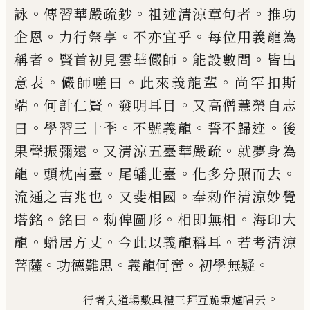
。
。
。
詠
傳習華嚴疏鈔
祖述清涼章句
者
推功
。
。
。
企恩
力行祭享
不亦宜乎
每位用義龍為
。
。
。
稱
者
賢首初見雲華儼師
能設數問
皆出
。
。
。
意表
儼師嗟
曰
此來義龍輩
尚罕扣斯
。
。
。
端
何計仁賢
發明耳目
又
高僧慧榮自志
。
。
。
。
曰
學習三十秊
不號義龍
誓不歸迹
後
。
。
果聲振彌遠
又清涼五臺華嚴疏
就夢身為
。
。
。
。
龍
頭
枕南臺
尾蟠北臺
化多分照而去
。
。
流通之吉兆也
又
斐相國
奉勑作清涼妙覺
。
。
。
。
塔銘
銘曰
勑俾圖形
相即
無相
海印大
。
。
。
龍
蟠居方丈
今此以義龍稱耳
若考清
涼
。
。
。
。
菩薩
功德難思
義龍何啻
初學無疑
。
行者入道場敷具禮
三拜互跪秉爐唱云