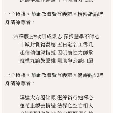
。
。
一心頂禮
華嚴教海賢首義龍
精傳諸論時
。
身清涼
尊者
宗釋覈
研咸秉志
深探慧學不師心
上革切
十城封賞徤螢牕
五日馳名工雪几
起信瑜伽親指授
因明寶性力師承
縱橫九論鼓聲雄
剛助肇公談四絕
。
。
一心頂禮
華嚴教海賢首義龍
優游觀法時
。
身清涼
尊者
導達大方闚佛眼
澄渟衍行逈禪心
蓮花止觀去情遊
法界色空亡相入