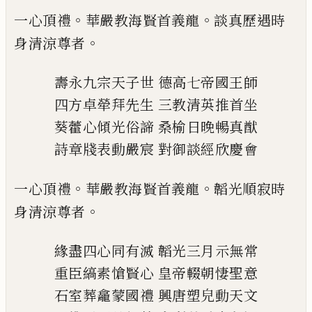
。
。
一心頂禮
華嚴教海賢首義龍
談真歷遇時
。
身清涼
尊者
壽永九宗天子世
德高七帝國王師
四方卓犖拜先生
三教清英推首坐
葵藿心傾光俗諦
桑榆日晚暢真猷
詩章牋表動嚴宸
對御談經欣慶會
。
。
一心頂禮
華嚴教海賢首義龍
韜光順寂時
。
身清涼
尊者
緣盡四心同有滅
韜光三月示無常
重臣縞素愴賢心
皇帝輟朝悽聖意
石室葬龕蒙國禮
興唐塑皃動天文