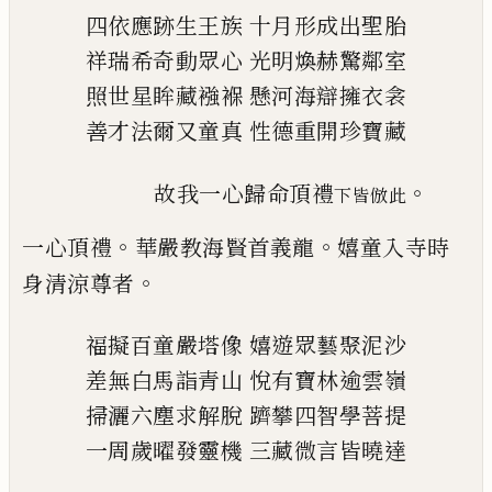
四依應跡生王族
十月形成出聖胎
祥瑞希奇動眾心
光明煥赫驚鄰室
照世星眸藏襁褓
懸河海辯擁衣衾
善才法爾又童真
性德重開珍寶藏
。
故我一心歸命頂禮
下皆倣此
。
。
一心頂禮
華嚴教海賢首義龍
嬉童入寺時
。
身清涼
尊者
福擬百童嚴塔像
嬉遊眾藝聚泥沙
差無白馬詣青山
悅有寶林逾雲嶺
掃灑六塵求解脫
躋攀四智學菩提
一周歲曜發靈機
三藏微言皆曉達