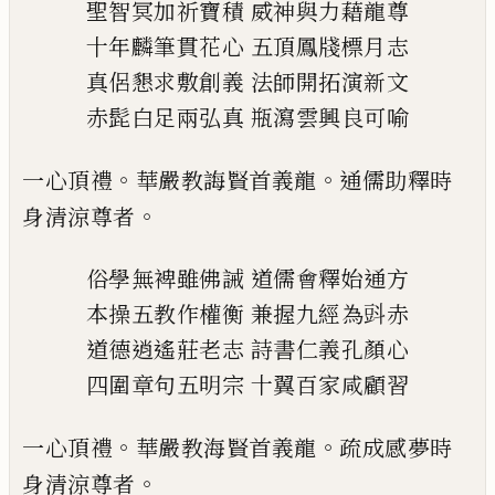
聖智冥加祈寶積
威神與力藉龍尊
十年麟筆貫花心
五頂鳳牋標月志
真侶懇求敷創義
法師開拓演新文
赤髭白足兩弘真
瓶瀉雲興良可喻
。
。
一心頂禮
華嚴教誨賢首義龍
通儒助釋時
。
身清涼
尊者
俗學無裨雖佛誡
道儒會釋始通方
本操五教作權衡
兼握九經為㪷赤
道德逍遙莊老志
詩書仁義孔顏心
四圍章句五明宗
十翼百家咸顧習
。
。
一心頂禮
華嚴教海賢首義龍
疏成感夢時
。
身清涼
尊者