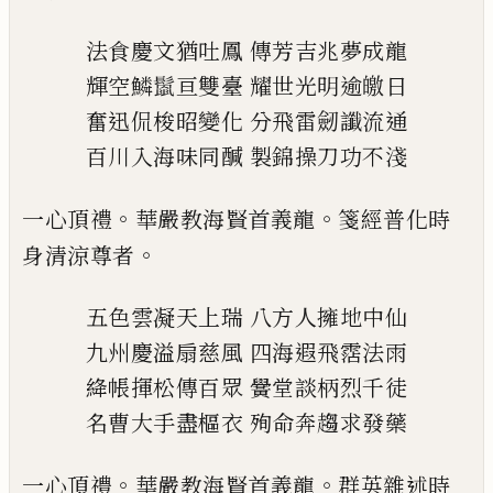
法食慶文猶吐鳳
傳芳吉兆夢成龍
輝空鱗
𩮻
亘雙臺
耀世光明逾皦日
奮迅侃梭昭變化
分飛雷劒讖流通
百川入海味同醎
製錦操刀功不淺
。
。
一心頂禮
華嚴教海賢首義龍
箋經普化時
。
身清涼
尊者
五色雲凝天上瑞
八方人擁地中仙
九州慶溢扇慈風
四海遐飛霑法雨
絳帳揮松傳百眾
黌堂談柄烈千徒
名曹大手盡樞衣
殉命奔趨求發藥
。
。
一心頂禮
華嚴教海賢首義龍
群英雜述時