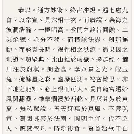
。
。
。
恭以
通方妙術
終古沖規
遍七處九
。
。
。
。
會
以常宣
具六
相十玄
而廣說
義海之
。
。
。
波瀾浩瀚
一極唱高
教門之
詮旨圓融
二
。
。
。
乘絕聽
毛分不移
而撗該法界
剎那無
。
。
。
動
而竪貫長時
竭性相之洪源
徹果因之
。
。
。
。
坦道
超眾
典
比山推於峻嶽
攝群經
猶
。
。
。
川注於窮溟
朗金烏
奪
眾景之光
皎玉
。
。
。
。
兔
掩餘星之彩
幽深匹測
祕密難思
非
。
。
下地之能知
必上根而可入
爰自龍宮選妙
。
。
鳳闕
翻靈
雜華爛漫於西乾
具葉芬芳於東
。
。
。
夏
無私駕說
五天迓惠於真風
不禦弘
。
。
。
宣
萬國其䨦於法雨
圓明
主伴
代不乏
。
。
。
人
應感聖凡
時新後哲
賢首始歌于白