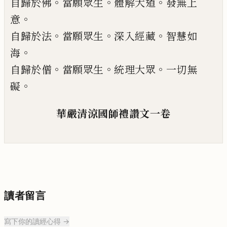
。
。
。
自歸於佛
當願眾生
體解大道
發無上
。
意
。
。
。
自歸於法
當願眾生
深入經藏
智慧如
。
海
。
。
。
自歸於僧
當願眾生
統理大眾
一切無
。
礙
華嚴清涼國師禮讚文一卷
讀者留言
寫下你的讀經心得 →