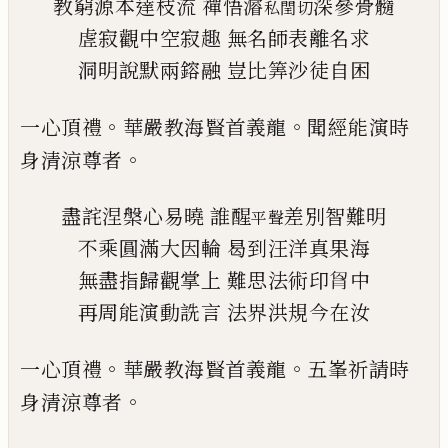
教窮源本達枝流
禪悟
𤀹
深參骨髓
私閏切
虗寂觀中空寂趣
無名師表離名求
洞明說默兩鎔融
豈比筭沙徒自困
。
。
一心頂禮
華嚴教海賢首義龍
聞經能演時
。
身清涼
尊者
盡詫涅槃心易曉
誰醒
差別智難明
平聲
不乘圓滿大因輪
曷到汪洋真果海
無盡指歸觀掌上
難思法術印
𮌎
中
再周能演動詵言
法界洪規今在汝
。
。
一心頂禮
華嚴教海賢首義龍
五峯祈請時
。
身清涼
尊者