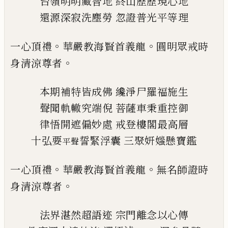
台嶺明明藏智地
終山歷歷現心地
還源深寂洗塵勞
忽證普光平等理
。
。
一心頂禮
華嚴教海賢首義龍
圓明眾戒時
。
身清涼
尊者
本期補特皆成佛
纔淨尸羅福施生
聲聞軌轍究端倪
菩薩車秉重控御
律悟開遮偏妙處
戒登樓閣最高層
十弘要
誓緊浮囊
三聚妍
媸
懸寶鑑
平聲
。
。
一心頂禮
華嚴教海賢首義龍
無名師證時
。
身清涼
尊者
法界湛然超語迹
宗門離念以心傳