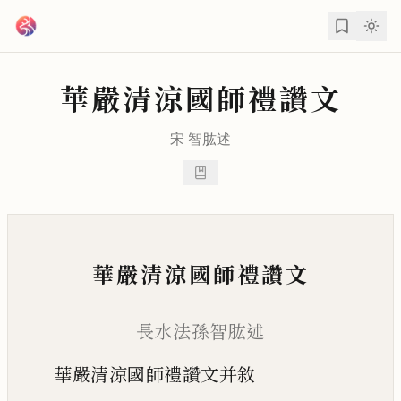
跳到主要內容
華嚴清涼國師禮讚文
宋
智肱
述
華嚴清涼國師禮讚文
長水法孫智肱述
華嚴清涼國師禮讚文并敘