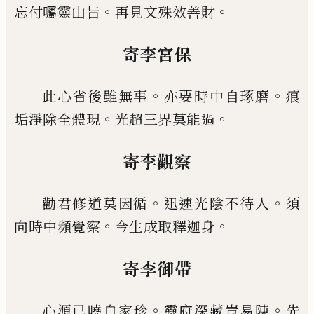
。
。
忘付囑靈山
旨
再見文殊效善財
寄李宮保
。
。
此心省後雖無事
亦要時中自琢磨
痕
。
。
垢淨除全體
現
光超三界莫能過
寄李觀察
。
。
勸君修道莫因循
迅速光陰不待人
須
。
。
向時中頻覺
察
今生成取釋迦身
寄李御帶
。
。
心源
已
曉自家珍
靈府深藏豈易陳
先