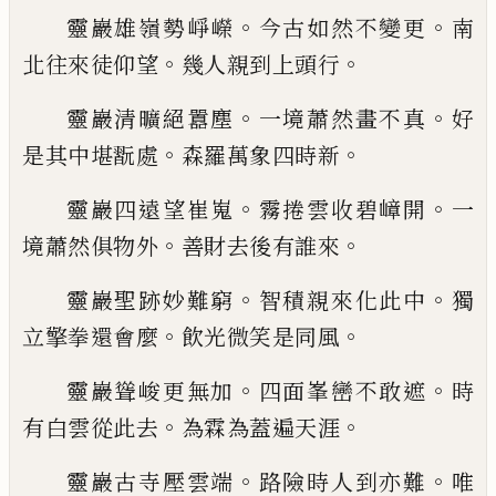
。
。
靈巖雄嶺勢崢嶸
今古如然不變更
南
。
。
北往來徒仰
望
幾人親到上頭行
。
。
靈巖清曠絕囂塵
一境蕭然畫不真
好
。
。
是其中堪翫
處
森羅萬象四時新
。
。
靈巖四遠望崔嵬
霧捲雲收碧嶂開
一
。
。
境蕭然俱物
外
善財去後有誰來
。
。
靈巖聖跡妙難窮
智積親來化此中
獨
。
。
立擎拳還會
麼
飲光微笑是同風
。
。
靈巖聳峻更無加
四面峯巒不敢遮
時
。
。
有白雲從此
去
為霖為蓋遍天涯
。
。
靈巖古寺壓雲端
路險時人到亦難
唯