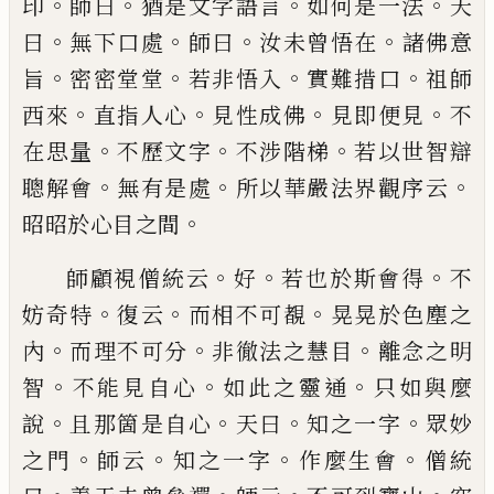
。
。
。
。
印
師曰
猶是文字語言
如何是一法
天
。
。
。
。
曰
無下口處
師曰
汝
未曾悟在
諸佛意
。
。
。
。
旨
密密堂堂
若非悟入
實難措口
祖師
。
。
。
。
西來
直指人心
見性成佛
見即便見
不
。
。
。
在思量
不歷文字
不涉階梯
若以世智辯
。
。
。
聰解會
無有是處
所以華嚴法界觀序云
。
昭昭於心目之間
。
。
。
師顧視僧
統云
好
若也於斯會得
不
。
。
。
妨奇特
復云
而相不可覩
晃晃於色塵之
。
。
。
內
而理不可分
非徹法之慧目
離念
之明
。
。
。
智
不能見自心
如此之靈通
只如與麼
。
。
。
。
說
且那
箇是自心
天曰
知之一字
眾妙
。
。
。
。
之門
師云
知之一字
作麼生會
僧統