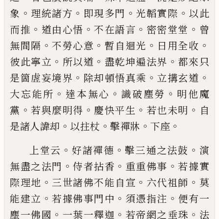
。
。
。
。
象
理統諸方
即現多門
光韜實際
以此
。
。
。
。
而推
道
由心悟
不在語言
密密堂堂
曾
。
。
。
。
無間隔
不勞心意
暫
自迴光
日用全收
。
。
。
彼此寧立
所以道
盡乾坤遍法界
都來只
。
。
。
是箇虗妄境界
除却頓悟真乘
立搆玄道
。
。
。
大
忘能所
達本無心
識破塵勞
明他魔
。
。
。
。
黨
若與麼明得
慶快平生
若也未明
自
。
。
。
。
是諸人諱却
以拄杖
擊禪牀
下座
。
。
。
上堂云
好諸禪德
擊三通之法鼓
演
。
。
。
無盡之法門
侍
者拈香
重重佛事
若據實
。
。
。
際理地
三世諸佛不能自
宣
六代祖師
莫
。
。
。
能建立
若據佛事門中
須憑指注
便
有一
。
。
。
塵一佛國
一葉一釋迦
若帝網之垂珠
法