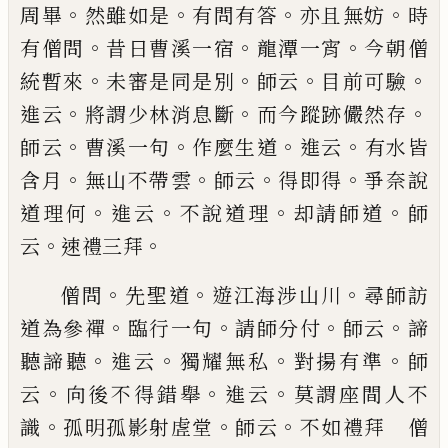
。
。
。
。
周畢
然雖如是
有問有答
亦且無妨
時
。
。
。
有僧問
昔
日曹溪一宿
龍潭一宵
今朝僧
。
。
。
。
統暫來
未審是同是
別
師云
目前可驗
。
。
。
進云
將謂少林消息斷
而今蹤跡
儼然存
。
。
。
。
師云
曹溪一句
作麼生道
進云
有水皆
。
。
。
。
含月
無山不帶雲
師云
得即得
爭奈說
。
。
。
。
道理何
進云
不說
道理
却請師道
師
。
。
云
速禮三拜
。
。
。
僧問
先聖道
遊江海涉山川
尋師訪
。
。
。
。
道為參禪
臨行
一句
請師分付
師云
諦
。
。
。
。
聽諦聽
進云
獨耀無私
對揚
有準
師
。
。
。
云
向後不得錯舉
進云
莫謂座間人不
。
。
。
識
孤
明孤影射虗堂
師云
不如禮拜 僧