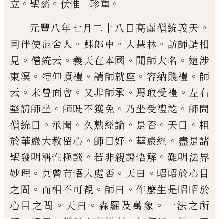
。
。
。
立
聖慈
伏惟 珍重
。
元豐八年七月二十八日
高麗僧統義天
。
。
。
同伴使范舍人
蘇郎中
入慧林
訪師
請相
。
。
。
。
見
僧統云
義天在本國
聞師大名
遠涉
。
。
。
。
東溟
特
伸頂禮
請師就座
容納賤禮
師
。
。
。
。
云
未曾面會
又非師
承
焉敢受禮
左右
。
。
。
堅請師坐
師既不獲免
乃坐受禮
訖
師問
。
。
。
。
。
僧統曰
承聞
久熟經論
是否
天曰
粗
。
。
。
於華嚴
大教留心
師曰好
華嚴經
盡是諸
。
。
聖發明稱性極談
若非親證悟解
難明法界
。
。
。
妙理
莫曾有悟入處否
天
曰
昭昭於心目
。
。
。
之間
而相不可覩
師曰
作麼生是昭
昭於
。
。
。
心目之間
天曰
森羅及萬象
一法之所