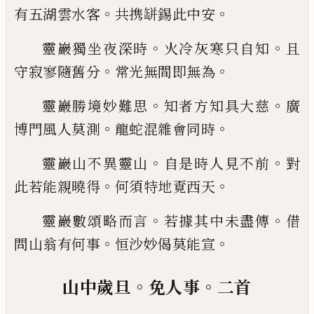
。
。
有五湖雲水
客
共携缾錫此中安
。
。
靈巖獨坐夜深時
火冷
灰
寒只自知
且
。
。
守寂寥隨舊
分
常光無間即無為
。
。
靈巖勝境妙難思
知者方知具大慈
廣
。
。
博門風人莫
測
龍蛇混雜會同時
。
。
靈巖山不異靈山
自是時人見不前
對
。
。
此若能親曉
得
何須特地覔西天
。
。
靈巖數頌略而言
若據其中未盡傳
借
。
。
問山翁有何
事
恒沙妙偈莫能宣
。
。
山中歲旦
免人事
二首