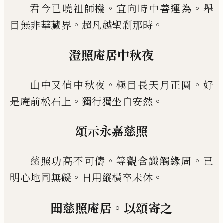
。
。
君今
已
曉祖師機
宜向時中善運為
舉
。
。
目無非華藏
界
超凡越聖剎那時
澄照庵居中秋夜
。
。
山中又值中秋夜
極目長天月正圓
好
。
。
是庵前松石
上
獨行獨坐自安然
頌示永嘉慈照
。
。
慈照功高不可儔
等觀含識觸緣周
已
。
。
明心地同無
礙
日用縱橫卒未休
。
聞慈照庵居
以頌寄之