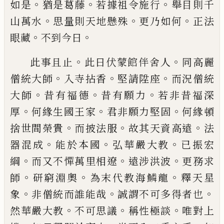
。
。
。
如是
猶是葛藤
若據祖令施行
舉目則千
。
。
。
山萬水
思量則天地懸殊
更乃如何
正法
。
。
眼藏
不到
今日
。
。
此事且止
此日伏蒙館伴舍人
同
高麗
。
。
。
僧統大師
入寺拈香
堅請陞座
而況
僧統
。
。
。
大師
昔有福德
昔有願力
若非昔福深
。
。
。
厚
何緣
生國王家
君非願力堅固
何緣頓
。
。
。
捨世間榮貴
而披
法服
故其天資高遠
法
。
。
。
器混成
能於本國
弘華嚴大
教
已
振宏
。
。
。
綱
而又不憚萬里相遼
遠涉洪波
更務求
。
。
。
師
研窮淵奧
為末代教海鱗龍
釋天星
。
。
。
象
非
僧統而誰能哉
誠謂不可多得者也
。
。
。
然華嚴大教
不
可思議
稱性極談
唯對上