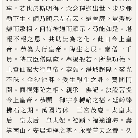
。
。
。
事
若也於斯明得
念念釋迦出世
步步彌
。
。
。
勒下生
師乃顧示左右云
還會麼
豈勞妙
。
。
。
辯而敷揚
何待神通而顯示
苟能如是
堪
。
。
報不報之恩
共助無
為之化
此日
今上皇
。
。
。
帝
恭為
大行皇帝
降生之辰
齋僧一千
。
。
。
。
員
特宣臣僧陞座
舉
揚般若
所集功德
。
。
。
上資仙駕
大行皇帝
恭願
淨域超陞
靈光
。
。
。
不昧
金沙池畔
受生
報化之身
寶閣門
。
。
。
開
面覩彌陀之相
親承 佛記
決
證菩提
。
。
今上皇帝
恭願 御宇享轉輪之福
延齡臻
。
。
拂石之期
萬國均休 三宮茂慶
太皇太
。
。
。
后 皇太后 皇太妃
竝願
福逾滄海
壽
。
。
。
等
南山
安居坤極之尊
永受普天之養
久