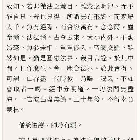
。
。
。
故知
若非
徹法之慧目
離念之明智
而不
。
。
。
能自見
若也見得
所
謂無有形貌
而森羅
。
。
。
。
大千
無有邊際
而含容萬有
念
念爾
塵
。
。
。
。
塵爾
法法爾
古今去來
大小內外
不動
。
。
。
。
纖毫
無參差相
重重涉入
帝網交羅
雖
。
。
。
然如是
猶是圓融
法界
義目言詮
於其中
。
。
。
。
間
且作麼生
會一塵含法界
於此會得
。
。
可謂一口吞盡一代時教
乃喝一喝云
不
如
。
。
會取者一喝
經中分明道
一切法門無盡
。
。
。
海
一言
演出盡無餘
三十年後
不得辜負
。
慧林
。
。
僧統禮謝
師
乃有頌
。
。