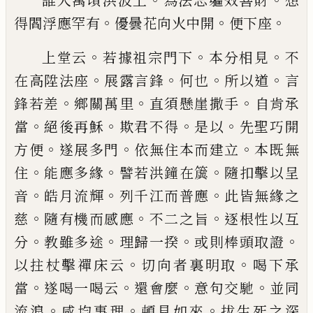
誰人萬頃洪波上
為法忘軀效善財
想
。
。
。
得閻浮應罕
有
優曇花向火中開
便下座
。
。
。
上堂云
若據祖宗門下
本分相見
不
。
。
。
。
在高陞法座
展
露言鋒
何也
所以道
言
。
。
。
鋒若差
鄉關萬里
直須懸崖
撒手
自肯承
。
。
。
。
當
絕後再穌
欺君不得
是以
先聖巧開
。
。
。
方便
遂展多門
依無住本而建立
本既無
。
。
。
住
能應多
緣
譬若洪鐘在
簴
隨扣擊以呈
。
。
。
音
皓月流輝
列千江
而普應
此皆無緣之
。
。
。
慈
隨有機而感應
不二之旨
逐
根性以互
。
。
。
。
分
教雖多途
理歸一揆
或則棒頭取證
。
。
以
拄杖擊禪床云
切向者裏明取
喝下承
。
。
。
。
當
遂喝一喝
云
還會麼
意句交馳
並同
。
。
。
流浪
咸均事理
頓見如來
拔生死之深