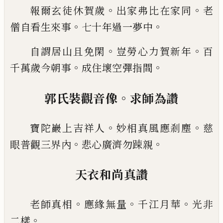
。
。
報爾玄徒休賀歲
出家弗比在家同
老
。
。
僧自看生來
事
七十年過一夢中
。
。
自謂居山且免閑
豈勞心力賀新年
百
。
。
千萬歲今朝
事
成住壞空彈指間
。
郭氏裝觀音像
求師為讚
。
。
寶陀巖上吉祥人
妙相真風應剎塵
慈
。
。
眼普觀三界
內
悲心廣濟勿踈親
天衣和尚真讚
。
。
。
老師真相
應緣無量
千江月華
光非
。
二樣