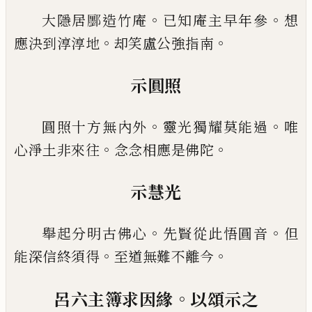
。
。
大隱居
𫑮
造竹庵
已
知庵主早年參
想
。
。
應決到淳淳
地
却笑盧公強指南
示圓照
。
。
圓照十方無內外
靈光獨耀莫能過
唯
。
。
心淨土非來
往
念念相應是佛陀
示慧光
。
。
舉起分明古佛心
先賢從此悟圓音
但
。
。
能深信終須
得
至道無難不離今
。
呂六主簿求因緣
以頌示之