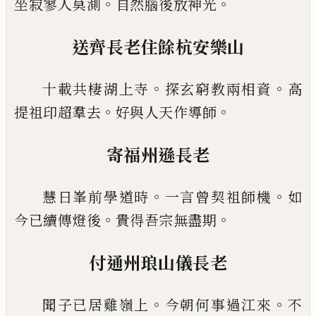
。
。
坐寂寥人莫
測
自然腦後放神光
送齊長老住餘杭安樂山
。
。
十載共棲湖上寺
探玄窮教兩相資
高
。
。
提祖印超羣
去
好與人天作導師
寄福州遜長老
。
。
慧日峯前學道時
一言曾契祖師機
如
。
。
今
已
續傳燈
後
貴得吾宗無盡期
付通州琅山儀長老
。
。
聞子
已
居雞嶺上
今朝何事過江來
不