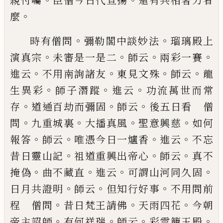
親付囑
臣僧今日代宣
揚
還有共相著力者
。
麼
。
。
時有僧問
彌勒閣中談妙法
瑠璃殿上
。
。
。
。
演真宗
未審是一是二
師云
兩彩一賽
。
。
。
。
進
云
不用南詢諸友
東見文殊
師云
龍
。
。
。
生異彩
師子潛
蹤
進云
功流萬世而常
。
。
。
存
道通百劫而彌固
師云
後
五日看 僧
。
。
。
。
問
九重城裏
大播真風
聖意興慈
如何
。
。
。
。
報答
師云
唯憑今日一爐香
進云
不
忘
。
。
。
昔日靈山記
祖道重興出
帝心
師云
真不
。
。
。
。
掩偽
曲不藏直
進云
可謂山河同久
固
。
。
。
日月共證明
師云
但知行好事
不用問前
。
。
。
程 僧
問
昔日梵王請佛
天雨四花
今朝
。
。
。
。
帝主詔師
有何祥瑞
師云
彩雲籠玉殿