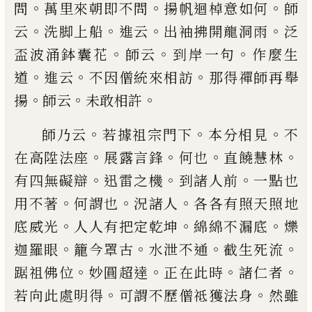
。
。
。
問
萬里來朝即
不問
揚帆迴棹意如何
師
。
。
。
。
云
洗脚上船
進云
出袖拂
開龍洞雨
泛
。
。
。
盃波涌鉢囊花
師云
到岸一句
作麼生
。
。
。
道
進云
不因僧統來相訪
那得禪師再舉
。
。
。
揚
師云
未
敢相許
。
。
。
師乃云
若據祖宗門下
本分相見
不
。
。
。
。
在高陞法座
展
露言鋒
何也
直饒慧林
。
。
。
有四無礙辯
迅雷之機
到諸
人前
一點也
。
。
。
用不著
何謂也
況諸人
各各有照天照
地
。
。
。
底威光
人人有把定乾坤
綿綿不漏底
爍
。
。
。
。
迦羅眼
籠今
罩
古
水泄不通
截生死流
。
。
。
。
踞祖佛位
妙圓超達
正在此時
諸仁者
。
。
若向此處明得
可謂不歷僧祗獲
法身
然雖