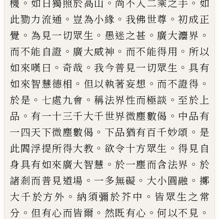
。
。
。
機
如日獨照於高山
尚不
入二乘之手
如
。
。
。
此勠力流通
豈為小緣
我佛世尊
初
成正
。
。
。
。
覺
為見一切眾生
愚迷之甚
廣大灋界
。
。
。
而不能
自證
廣大威神
而不能得用
所以
。
。
。
如來嘆曰
奇哉
我
今普見一切眾生
具有
。
。
。
如來智慧德相
但以執著妄
想
而不證得
。
。
。
於是
七處九會
稱法界性而極談
至於
上
。
。
品
有一十三千大千世界微塵數偈
中品有
。
。
一四
天下微塵數偈
下品猶有百千妙頌
是
。
。
此閻浮提所
得大教
欲令十方眾生
得見自
。
。
身具有如來廣大智
慧
於一塵而含法界
於
。
。
。
諸剎而普見道場
一多無礙
大小圓融
擲
。
。
大千於方外
納須彌於芥中
皆眾生之
常
。
。
。
。
分
但有心而皆爾
然既有心
何以不見