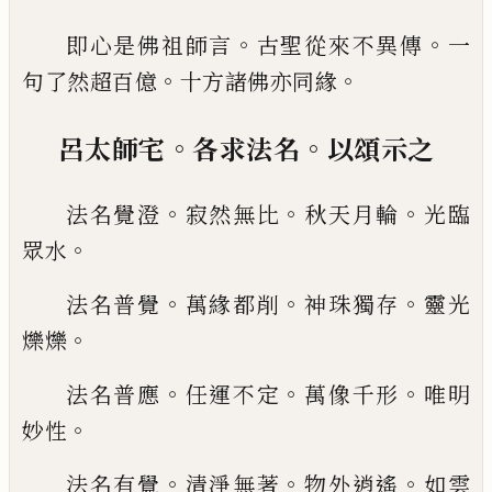
。
。
即心是佛祖師言
古聖從來不異傳
一
。
。
句了然超百
億
十方諸佛亦同緣
。
。
呂太師宅
各求法名
以頌示之
。
。
。
法名覺澄
寂然無比
秋天月輪
光臨
。
眾水
。
。
。
法名普覺
萬緣都削
神珠獨存
靈光
。
爍爍
。
。
。
法名普應
任運不定
萬像千形
唯明
。
妙性
。
。
。
法名有覺
清淨無著
物外逍遙
如雲