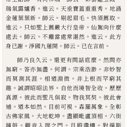
。
。
。
瑞氣靄爐香
進云
天垂寶蓋重重秀
地涌
。
。
。
。
金蓮葉葉新
師云
剔起
眉毛
快須薦取
。
。
進云
只如
聖上薦嚴
大行皇帝
仙駕向什麼
。
。
。
。
處去
師云
不離當處常湛然
進云
此方
。
。
。
。
身
已
謝
淨國九蓮開
師云
已
在言前
。
。
師乃良久云
還更有問話底麼
然問亦
。
。
。
。
無窮
答亦無
盡
何謂
宗乘浩渺
非妙智
。
。
而莫測其涯
相道淵微
非
上根而罕窮其
。
。
。
趣
誠謂昭昭法界
自他而境智全收
歷歷
。
。
。
真源
彼此而聖凡俱寂
物我冥契
彼此會
。
。
。
。
通
道
本如然
目前可視
森羅萬象
全彰
。
。
。
古佛家風
大地乾
坤
盡顯毗盧頂相
六街
。
。
。
鐘鼓
觀音入理之門
月殿瓊
樓
對揚斯