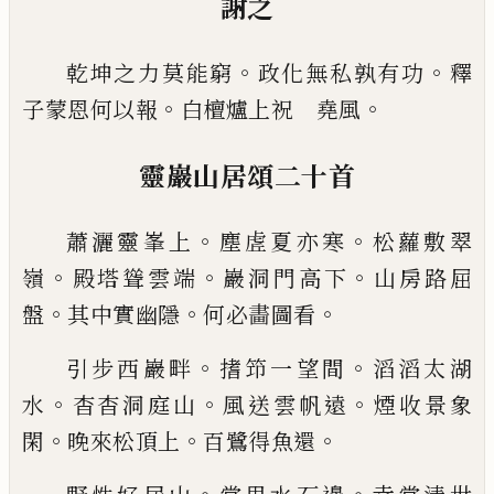
謝之
。
。
乾坤之力莫能窮
政化無私孰有功
釋
。
。
子蒙恩何以
報
白檀爐上祝 堯風
靈巖山居頌二十首
。
。
蕭灑靈峯上
塵虗夏亦寒
松蘿敷翠
。
。
。
嶺
殿塔聳雲端
巖洞門高下
山房路屈
。
。
。
盤
其中實幽隱
何必畵圖看
。
。
引步西巖畔
搘笻一望間
滔滔太湖
。
。
。
水
杳杳洞庭山
風送雲帆遠
煙收景象
。
。
。
閑
晚來松頂上
百鷺得魚還