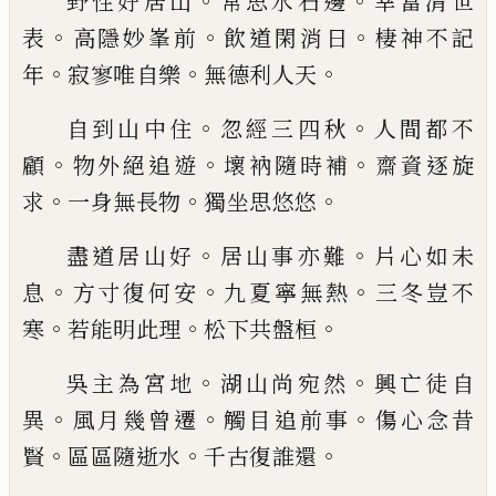
。
。
野性好居山
常思水石邊
幸當清世
。
。
。
表
高隱妙峯前
飲道閑消日
棲神不記
。
。
。
年
寂寥唯自樂
無德利人天
。
。
自到山中住
忽經三四秋
人間都不
。
。
。
顧
物外絕追遊
壞衲隨時補
齋資逐旋
。
。
。
求
一身無長物
獨坐思悠悠
。
。
盡道居山好
居山事亦難
片心如未
。
。
。
息
方寸復何安
九夏寧無熱
三冬豈不
。
。
。
寒
若能明此理
松下共盤桓
。
。
吳主為宮地
湖山尚宛然
興亡徒自
。
。
。
異
風月幾曾遷
觸目追前事
傷心念昔
。
。
。
賢
區區隨逝水
千古復誰還