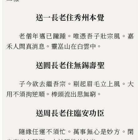
送一長老住秀州本覺
。
。
老僧年邁
已
躘踵
唯憑吾子壯宗風
嘉
。
。
禾人問真消
息
靈嵓山在白雲中
送圓長老住無錫壽聖
。
。
子今欲去繼吾宗
剔起眉毛立上風
大
。
。
用不須拘逆
順
棒頭流出思無窮
送周長老住臨安功臣
。
。
隨緣任運不須忙
萬事無心是妙方
閑