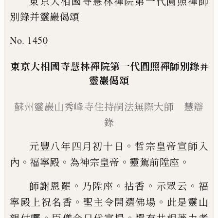
東京大相國寺慧林禪院第一代圓照禪師
別錄并靈巖偈頌
No. 1450
東京大相國寺慧林禪院第一代圓
照禪師別錄
并
靈巖偈頌
蘇州靈巖山秀峰寺住持
嗣法無際大師 慧辯
錄
。
元豐八年四月初十日
哲宗皇帝宣師入
。
。
。
。
內
福寧殿
為
神宗皇帝
靈駕前陞座
。
。
。
。
師謝恩罷
乃陞座
拈香
示眾
云
福
。
。
寧殿上祝名香
聖主令開選佛場
此是靈山
。
。