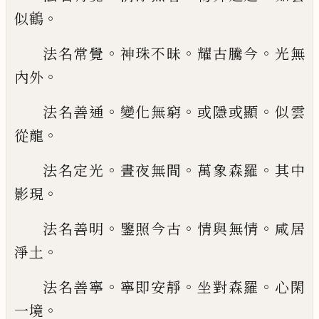
。
似
鶴
。
。
。
法名常覺
神珠不昧
耀古騰今
光無
。
內外
。
。
。
法名善通
變化無窮
或隱或顯
似雲
。
從龍
。
。
。
法名定光
晝夜無間
萬象森羅
其中
。
影現
。
。
。
法名善明
鑒照今古
情與無情
咸居
。
淨土
。
。
。
法名善寧
寧即安靜
坐對森羅
心閑
。
一境