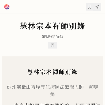
跳到主要內容
慧林宗本禪師別錄
(嗣法)
慧辯
錄
慧林宗本禪師別錄
蘇州靈巖山秀峰寺住持嗣法無際大師 慧辯
錄