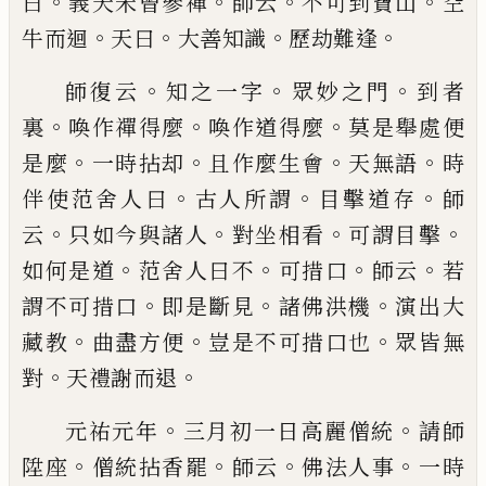
。
。
。
。
曰
義天未曾參禪
師云
不可到寶山
空
。
。
。
。
牛而迴
天曰
大善知識
歷劫難逢
。
。
。
師復云
知之一
字
眾妙之門
到者
。
。
。
裏
喚作禪得麼
喚作道得麼
莫是
舉處便
。
。
。
。
是麼
一時拈却
且作麼生會
天無語
時
。
。
。
伴使
范舍人曰
古人所謂
目擊道存
師
。
。
。
。
云
只如今與諸人
對坐相看
可謂目擊
。
。
。
。
如何是道
范舍人曰不
可措口
師云
若
。
。
。
謂不可措口
即是斷見
諸佛洪機
演出大
。
。
。
藏
教
曲盡方便
豈是不可措口也
眾皆無
。
。
對
天禮謝而退
。
。
元祐元年
三月初一日
高麗僧統
請師
。
。
。
。
陞座
僧統拈香罷
師云
佛法人事
一
時