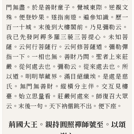
。
。
。
門無
盡
於是善財童子
覺城東際
逆覩文
。
。
。
。
殊
便登妙果
遂
指南遊
遍參知識
歷一
。
。
。
百一十城
末後到大樓閣前
乃見彌勒云
。
我
已
先發阿耨多羅三藐三菩提心
未
知菩
。
。
。
薩
云何行菩薩行
云何修菩薩道
彌勒彈
。
。
。
指一
下
一相也無
善財乃問
聖者上來莊
。
。
。
。
嚴
從何處去也
彌勒云
從來處去也
所
。
。
。
以道
明明華藏界
滿目絕纖
埃
是處是慈
。
。
。
氏
無門無善財
縱橫分主伴
交互見樓
。
。
。
臺
始立思量看
莊嚴何處來
師復召大眾
。
。
。
。
云
末後一
句
天下衲僧跳不出
便下座
。
。
荊國大王
親持圓照禪師號至
以頌