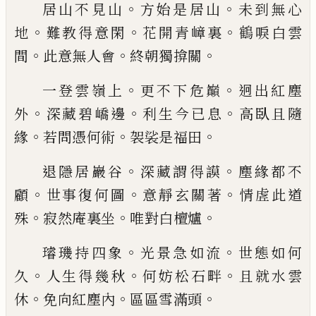
。
。
居山不見山
方始是居山
未到無心
。
。
。
地
難教得意閑
花開青嶂裏
鶴
唳白雲
。
。
。
間
此意無人會
終朝獨揜關
。
。
一登雲嶺上
更不下危巔
迥出紅塵
。
。
。
外
深藏碧嶠邊
利生今
已
息
高臥且隨
。
。
。
緣
若問憑何術
袈裟是福田
。
。
退隱居巖谷
深藏謂得謨
塵緣都不
。
。
。
顧
世事復何圖
意靜玄關著
情虗此道
。
。
。
殊
寂然庵裏坐
唯對白檀爐
。
。
璿
璣持四象
光景急如流
世態如何
。
。
。
久
人生得幾秋
何妨松石畔
且就水雲
。
。
。
休
免向紅塵內
區區雪滿頭