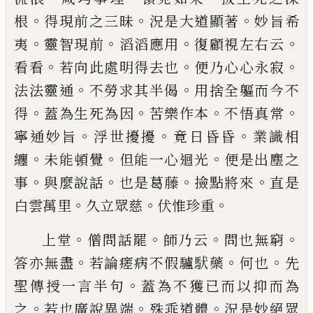
。
。
。
根
得現前之三昧
況是大道顯著
妙旨
希
。
。
。
。
夷
靈智現前
滔滔應用
復顧視左右云
。
。
。
看看
若向
此處明得去也
便乃心心永寂
。
。
法法靈通
不勞求其
半偈
用捨全軀而今不
。
。
。
。
得
蓋為生死為因
苦樂作本
不悟真常
。
。
。
寧通妙旨
浮世擾擾
竟日昏昏
業識相
。
。
。
纏
未能頓覺
但能一心迴光
便是出塵之
。
。
。
。
事
與麼說話
也是葛藤
撿點將來
直是
。
。
。
白雲萬里
久立眾慈
伏惟
珍重
。
。
。
。
上堂
僧問話罷
師乃云
問也無窮
。
。
。
答亦無盡
若論瘥
病不假驢䭾藥
何也
先
。
聖傳授一言半句
蓋為不獲
已
而以抑而為
。
。
。
之
若也廣說異端
殊乖道體
況是妙
絕眾