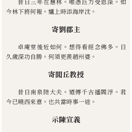
。
。
昔日三年在慧林
唯憑巨力受恩深
如
。
。
今林下將何
報
爐上時添海岸沈
寄劉郡主
。
。
卓庵堂後近如何
想得看經念佛多
日
。
。
久歲深功自
勝
何須更羨趙州婆
寄閭丘教授
。
。
昔日南泉陸大夫
道傳千古播閻浮
君
。
。
今
已
曉西來
意
也共當時事一途
示陳宣義