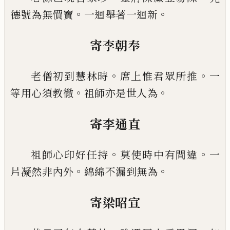
。
。
德號為無價
寶
一迴舉著一迴新
寄李朝奉
。
。
老僧初到慧林時
席上惟君眾所推
一
。
。
等用心須教
徹
祖師亦是世人為
寄李通直
。
。
祖師心印好任持
莫使時中有間違
一
。
。
片凝然非內
外
綿綿不漏到無為
寄梁昭宣