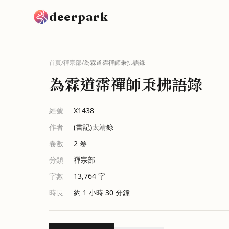
跳到主要內容
deerpark
首頁
/
禪宗部
/
為霖道霈禪師秉拂語錄
為霖道霈禪師秉拂語錄
經號
X1438
作者
(書記)
太靖
錄
卷數
2
卷
分類
禪宗部
字數
13,764
字
時長
約 1 小時 30 分鐘