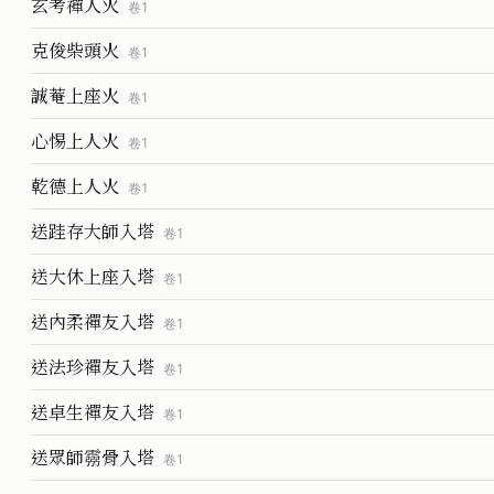
玄考禪人火
卷
1
克俊柴頭火
卷
1
誠菴上座火
卷
1
心惕上人火
卷
1
乾德上人火
卷
1
送跬存大師入塔
卷
1
送大休上座入塔
卷
1
送內柔禪友入塔
卷
1
送法珍禪友入塔
卷
1
送卓生禪友入塔
卷
1
送眾師霛骨入塔
卷
1