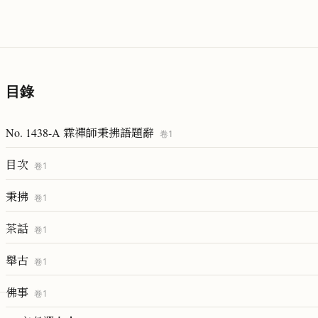
目錄
No. 1438-A 霖禪師秉拂語題辭
卷
1
目次
卷
1
秉拂
卷
1
茶話
卷
1
舉古
卷
1
佛事
卷
1