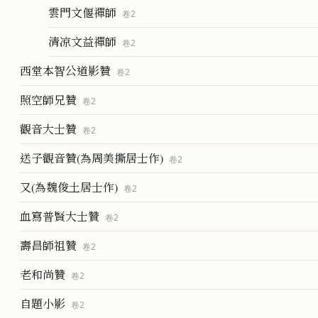
雲門文偃禪師
卷
2
清凉文益禪師
卷
2
西堂本智公道影贊
卷
2
照空師兄贊
卷
2
觀音大士贊
卷
2
送子觀音贊(為周美撕居士作)
卷
2
又(為魏俊土居士作)
卷
2
血寫普賢大士贊
卷
2
壽昌師祖贊
卷
2
老和尚贊
卷
2
自題小影
卷
2