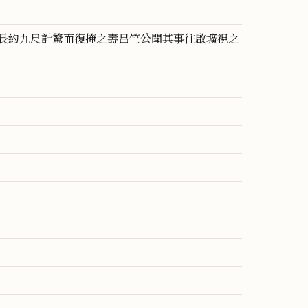
長約九尺計驚而復掩之壽昌竺公聞其事往啟壙視之