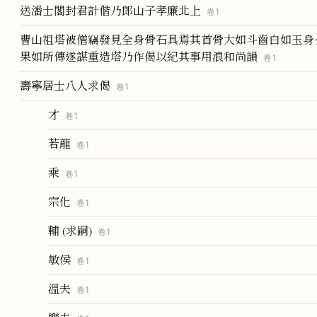
送潘士閣封君計偕乃郎山子孝廉北上
卷
1
曹山祖塔被僧竊發見全身骨石具焉其首骨大如斗齒白如玉身
果如所傳遂謀重造塔乃作偈以紀其事用浪和尚韻
卷
1
壽寧居士八人求偈
卷
1
才
卷
1
若龍
卷
1
乘
卷
1
宗化
卷
1
輔 (求嗣)
卷
1
敏侯
卷
1
溫夫
卷
1