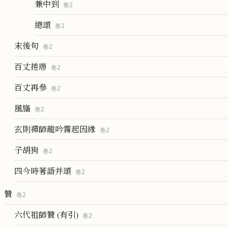
兼中到
卷
2
總頌
卷
2
末後句
卷
2
百丈捲廗
卷
2
百丈再參
卷
2
風旛
卷
2
玄則禪師龍吟霧起因緣
卷
2
子胡狗
卷
2
四今時著語并頌
卷
2
贊
卷
2
六代祖師贊 (有引)
卷
2