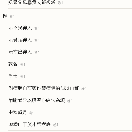
送眾父母霛骨入報親塔
卷
1
偈
卷
1
示不異禪人
卷
1
示曇瑞禪人
卷
1
示宅出禪人
卷
1
誠名
卷
1
淨土
卷
1
偶病躬自煎藥作藥病相治偈以自警
卷
1
補喻彌陀以般若心經句為頌
卷
1
中秋翫月
卷
1
贈潘山子茂才舉孝廉
卷
1