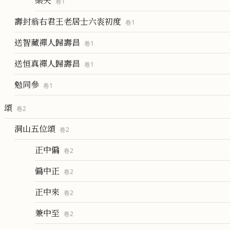
樂夫
卷
1
壽封翁右君王老居士六袠初度
卷
1
送智藏禪人歸壽昌
卷
1
送恒真禪人歸壽昌
卷
1
勉同參
卷
1
頌
卷
2
洞山五位頌
卷
2
正中偏
卷
2
偏中正
卷
2
正中來
卷
2
兼中至
卷
2