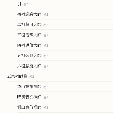
引
卷
2
初祖達磨大師
卷
2
二祖慧可大師
卷
2
三祖僧璨大師
卷
2
四祖道信大師
卷
2
五祖弘忍大師
卷
2
六祖慧能大師
卷
2
五宗祖師贊
卷
2
溈山靈祐禪師
卷
2
臨濟義玄禪師
卷
2
洞山良价禪師
卷
2