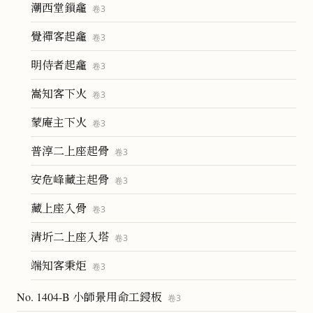
潮西堂鎻龕
卷
3
覺禪客起龕
卷
3
明侍者起龕
卷
3
嵩知客下火
卷
3
蒙庵主下火
卷
3
普淳二上座起骨
卷
3
安危峰藏主起骨
卷
3
藏上座入骨
卷
3
清圻二上座入塔
卷
3
端知客秉炬
卷
3
No. 1404-B 小師景用命工鋟板
卷
3