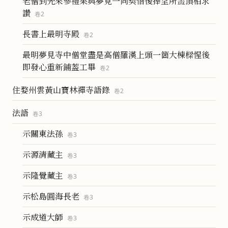
老僧到先來參禮果與夢見一同契悟後捧呈所𦘕頂相求
讚
卷
2
長書上最明寺殿
卷
2
最明夢見寺中僧堂盡是高僧羅漢上頭一箇大棟樑惺後
即發心重新鋪葢工畢
卷
2
住婺州雲黃山寶林禪寺語錄
卷
2
法語
卷
3
示關東法孫
卷
3
示源清藏主
卷
3
示隆覺藏主
卷
3
示松島圓海長老
卷
3
示成道大師
卷
3