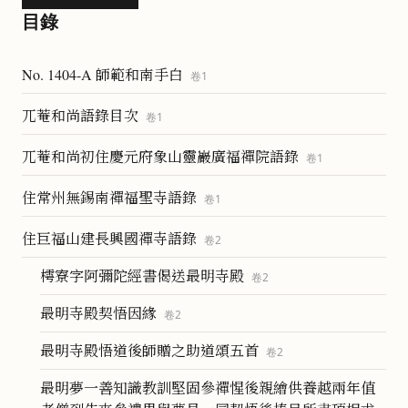
目錄
No. 1404-A 師範和南手白
卷
1
兀菴和尚語錄目次
卷
1
兀菴和尚初住慶元府象山靈巖廣福禪院語錄
卷
1
住常州無錫南禪福聖寺語錄
卷
1
住巨福山建長興國禪寺語錄
卷
2
樗寮字阿彌陀經書偈送最明寺殿
卷
2
最明寺殿契悟因緣
卷
2
最明寺殿悟道後師贈之助道頌五首
卷
2
最明夢一善知識教訓堅固參禪惺後親繪供養越兩年值