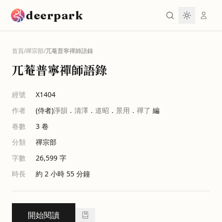
跳到主要內容
deerpark
首頁
/
禪宗部
/
兀菴普寧禪師語錄
兀菴普寧禪師語錄
經號
X1404
作者
(侍者)
淨韻
．
清澤
．
道昭
．
景用
．
禪了
編
卷數
3
卷
分類
禪宗部
字數
26,599
字
時長
約 2 小時 55 分鐘
開始閱讀