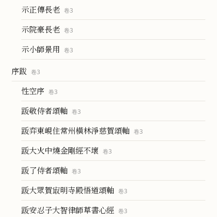
示正傳長老
卷
3
示院豪長老
卷
3
示小師景用
卷
3
序跋
卷
3
性空序
卷
3
䟦敬侍者頌軸
卷
3
䟦弈東峴住常州橫林淨慈賀頌軸
卷
3
䟦大火中燒金剛經不壞
卷
3
䟦了侍者頌軸
卷
3
䟦大眾賀㝡明寺殿悟道頌軸
卷
3
䟦安忍子大智律師草書心經
卷
3