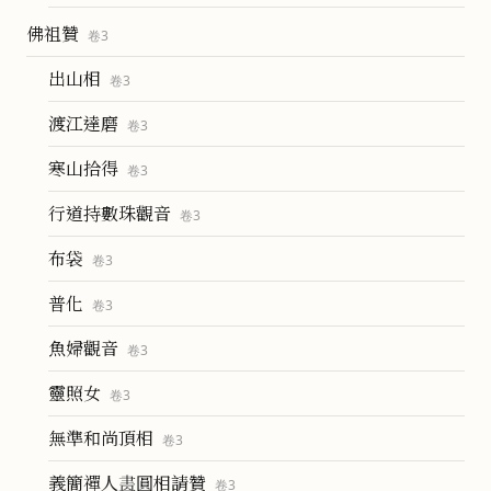
佛祖贊
卷
3
出山相
卷
3
渡江達磨
卷
3
寒山拾得
卷
3
行道持數珠觀音
卷
3
布袋
卷
3
普化
卷
3
魚婦觀音
卷
3
靈照女
卷
3
無準和尚頂相
卷
3
義簡禪人𦘕圓相請贊
卷
3