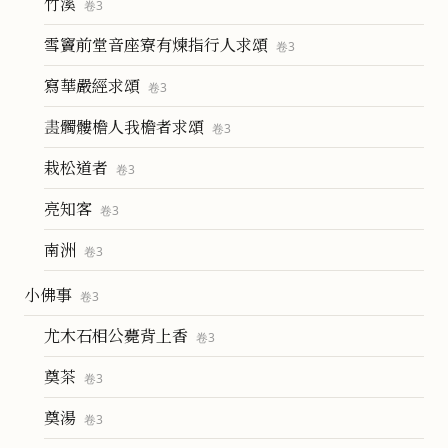
竹溪
卷
3
雪竇前堂音座寮有煉指行人求頌
卷
3
寫華嚴經求頌
卷
3
𦘕髑髏檐人我檐者求頌
卷
3
栽松道者
卷
3
亮知客
卷
3
南洲
卷
3
小佛事
卷
3
尤木石相公薨背上香
卷
3
奠茶
卷
3
奠湯
卷
3