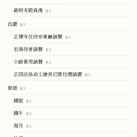
最明寺殿真像
卷
3
自讚
卷
3
正傳寺住持安東巖請贊
卷
3
宏海侍者請贊
卷
3
小師景用請贊
卷
3
正因法孫命工繪吾幻質炷禮請讚
卷
3
偈頌
卷
3
鐵壁
卷
3
鐵牛
卷
3
海月
卷
3