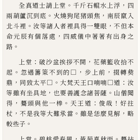
。
，
全真道士請上堂
千斤石輥水上浮
四
。
，
兩葫蘆沉到
底
火燒狗尾猪頭焦
南辰竄入
。
，
北斗裡
汝等諸人者
裡具得一雙眼
不但本
，
命元辰有個落處
四威儀中
著著有出身之
。
路
：
，
上堂
破沙盆挨拶不開
花藥籃收拾不
。
，
，
起
忽遇籌䇿
不到的□
步上前
掇轉
𢑱
，
。
：
鼎
同致太平□
大梵天王
口喃喃
□道
汝
，
。
等雖有坐具地
也要善護念諸菩薩
山僧聞
，
。
：
！
得
驀頭與他一棒
天王道
俊哉
好拄
，
。
，
杖
不是
我等大難承當
雖是恁麼見解
略
。
較些子
。
，
。
上堂
碧桃愛春風
黃菊喜秋雨
驀拈