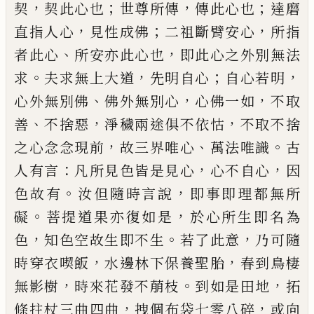
，
；
，
；
契
契此心也
世尊所傳
傳此心也
達磨
，
；
，
直指人心
見
性成佛
二祖斷臂安心
所指
、
，
者此心
所安亦此心也
即此心之外別無法
。
，
；
，
求
夫求無上大道
先明自心
自
心若明
、
，
，
心外無別佛
佛外無別心
心佛一如
不取
、
，
，
善
不捨惡
淨穢兩途俱不依怙
不取不捨
，
、
。
之心念念現
前
故三界唯心
萬法唯識
古
：
，
，
人有言
凡所見色皆是
見心
心不自心
因
。
，
色故有
汝
但
隨時言說
即事即理
都無所
。
，
礙
菩提道果亦復如是
於心所生即名為
，
。
，
色
知色空故生即不生
若了此意
乃可隨
，
，
時穿衣喫飯
水邊林下保養聖胎
春到鳥棲
，
。
，
無影樹
時來花發不
萠枝
到如是田地
拓
，
，
條拄杖三曲四曲
拽個布袋七
零八碎
或向