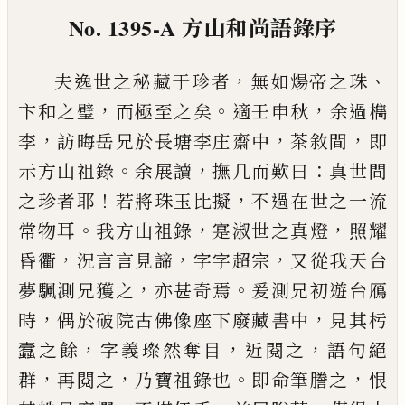
No. 1395-A
方山和尚語錄序
，
、
夫逸世之秘藏于珍者
無如煬帝之珠
，
。
，
卞和之璧
而
極至之矣
適壬申秋
余過檇
，
，
，
李
訪晦岳兄於長塘李
庄齋中
茶敘間
即
。
，
：
示方山祖錄
余展讀
撫几而歎曰
真世間
！
，
之珍者耶
若將珠玉比擬
不過在世之一流
。
，
，
常物耳
我方山祖錄
寔淑世之真燈
照耀
，
，
，
昏衢
況言
言見諦
字字超宗
又從我天台
，
。
夢颿測兄獲之
亦甚
奇焉
爰測兄初遊台鴈
，
，
時
偶於破院古佛像座下廢
藏書中
見其杇
，
，
，
蠧之餘
字義璨然奪目
近閱之
語句
絕
，
，
。
，
群
再閱之
乃寶祖錄也
即命筆謄之
恨