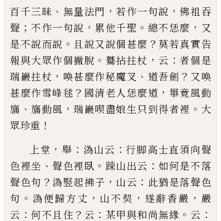
、
，
，
百千三昧
無量法門
若作一句說
佛祖吞
；
，
。
，
聲
不作
一句說
累他千聖
總不恁麼
又
。
？
是不說而說
且說又
說個甚麼
莫若真實告
。
，
：
報與大眾作個撇脫
驀拈拄
杖
云
者個是
，
、
？
瑞巖拄杖
喚甚麼作秘魔叉
道吾劍
又
喚
？
，
甚麼作雪峰毬
國清老人恁麼道
畢竟風動
、
，
。
旛
旛
動風
瑞巖喫盡娘生只到得者裡
大
！
眾珍重
，
：
：
上堂
舉
溈山云
行脚高士直須向聲
、
。
：
色裡坐
聲色裡
臥
踈山出云
如何是不落
？
，
：
聲色句
溈竪起拂子
山云
此猶是落聲色
。
，
，
，
句
溈便歸方丈
山不契
遂辭香嚴
嚴
：
？
：
。
：
云
何不且住
云
某甲與和尚無緣
云