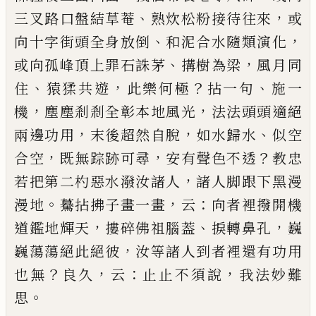
、
，
三叉路口盤結草菴
熟炊松粉接待往
來
或
、
，
向十字街頭全身放倒
和泥合水隨類演化
、
，
或
向孤峰頂上罪石誅茅
搆樹為梁
風月同
、
，
？
、
住
猿猱共
遊
此樂何極
拈一句
施一
，
，
機
塵塵剎剎全彰本地風
光
法法頭頭適絕
，
，
、
兩邊功用
末後超然自脫
如水歸
水
似空
，
，
？
合空
既無踪跡可尋
安有聲色不透
教忠
，
若
把第二杓惡水潑汝諸人
諸人脚跟下黑漫
。
，
：
漫地
驀
拈拂子畫一畫
云
向者裡撥開機
，
、
，
道鑑地輝天
摟碎
佛祖腦葢
捩轉鼻孔
巍
，
巍蕩蕩絕此絕彼
汝等諸人
到者裡還有功用
？
，
：
，
也無
良久
云
止止不須說
我法妙
難
。
思