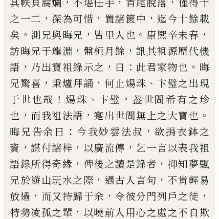
，
，
，
其帙貝腐
爛
不堪任手
首尾脫落
僅得十
，
，
，
之一二
深為可惜
置
諸篋中
迄今十餘載
。
，
。
，
矣
測兄與晦兄
皆里人也
康熈
辛未春
，
，
訪晦兄于龍淵
盤桓月餘
訊其祖源歷代機
，
，
：
。
語
乃出寶祖錄示之
曰
此君家物也
晦
，
，
、
兄驚喜
秉爐
拜誦
何止煬珠
卞璧之出現
！
、
，
于世也哉
煬珠
卞璧
葢
世間希有之珍
，
，
。
也
而我祖法語
寔出世間無上之大
寶也
：
，
晦兄告余曰
今我妙雲法叔
欲捐衣鉢之
，
，
，
資
謀
付諸梓
以廣流傳
乞一言以表我祖
，
，
語錄所得奇緣
俾後之讀是錄者
抑知夢颿
，
，
兄於遊山玩水之際
遇
古人言句
不肯輕易
，
，
，
放過
而又持歸于余
令彼分門
列戶之徒
，
特勢凌孤之輩
以曉前人用心之處之不
自欺