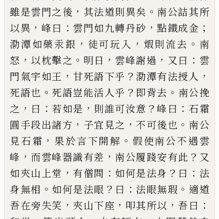
，
。
雖是雲門
之後
其法道則異矣
南公詰其所
，
：
，
；
以異
峰曰
雲門如
九轉丹砂
點鐵成金
，
，
。
泐潭如藥汞銀
徒可玩入
煆則
流去
南
，
。
，
，
：
怒
以枕擊之
明日
雲峰謝過
又曰
雲
，
？
，
門氣宇
如王
甘死語下乎
泐潭有法授人
。
？
。
死語也
死語豈能
活人乎
即背去
南公挽
，
：
，
？
：
之
曰
若如是
則誰可汝意
峰
曰
石霜
，
，
。
圓手段出諸方
子宜見之
不可後也
南公
，
。
見
石霜
果於言下開解
假使南公不遇雲
，
，
？
峰
而雲峰器
識有差
南公履踐安有此
又
，
：
？
：
如夾山上堂
有僧問
如
何是法身
曰
法
。
？
：
。
身無相
如何是法眼
曰
法眼無瑕
適
道
，
，
，
：
吾在旁失笑
夾山下座
叩其所以
吾曰