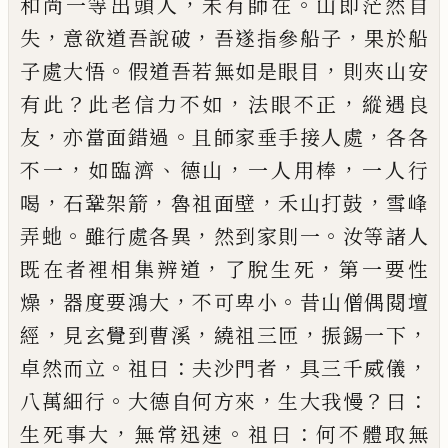
，
。
和尚一等
出頭人
未有師在
山即茫然自
，
，
，
失
意欲道吾說破
吾
遂指參船子
果於船
。
，
子處大悟
假道吾若無如是眼
目
則夾山安
？
，
，
有此
此老信力不如
法眼不正
縱遇良
，
。
，
友
亦當面錯過
且師家垂手接人處
各各
，
、
，
，
不一
如臨
濟
德山
一人用棒
一人行
，
，
，
，
喝
石鞏架箭
魯祖面壁
禾
山打鼓
雪峰
。
，
。
弄虵
雖行處各異
然到家則一
汝等諸
人
，
，
既在者裡相集辨道
了脫生死
第一要性
，
，
。
燥
器度
要鴻大
不可卑小
昔山僧偶閱壇
，
，
，
，
經
見玄覺到曹溪
繞祖三匝
振錫一下
。
：
，
，
卓然而立
祖曰
夫沙門者
具三
千威儀
。
，
？
：
八萬細行
大德自何方來
生大我慢
曰
，
。
：
生死
事大
無常迅速
祖曰
何不體取無