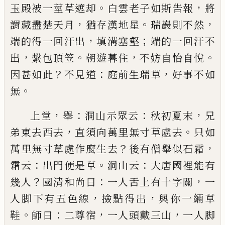
。
，
玉殿被一莖草遮却
白
雲老子如斯告報
將
，
。
，
謂藏盡楚天月
猶存漢地星
瑞
巖則不然
，
；
端的得一回汗出
填溝塞壑
端的一回汗
不
，
。
，
。
出
繫包頂笠
朝遊暮住
不妨自怡自悅
？
：
，
因甚如此
不見道
庭前生瑞草
好事不如
。
無
，
：
：
，
上堂
舉
洞山示眾云
秋初夏末
兄
，
。
弟東去西去
直須
向萬里無寸草處去
只如
？
，
萬里無寸草處作麼生去
後有僧舉似石霜
：
。
：
霜云
出門便是草
洞山云
大唐國
裡能有
？
：
，
幾人
國清和尚曰
一人舌上有十字關
一
，
，
人
脚下有五色線
撿點得出
與你一緉草
。
：
，
，
鞋
師曰
二尊
宿
一人頭戴三山
一人脚