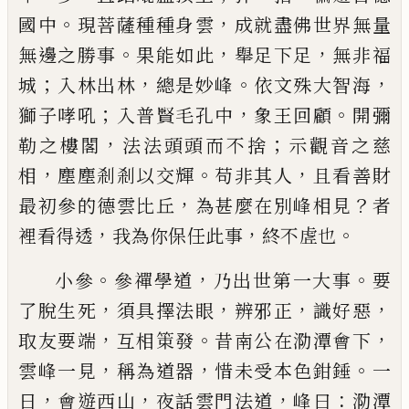
。
，
國中
現菩薩種種身雲
成就盡佛世界無量
。
，
，
無邊之勝事
果能如此
舉足下足
無非福
；
，
。
，
城
入林出
林
總是妙峰
依文殊大智海
；
，
。
獅子哮吼
入普賢毛孔
中
象王回顧
開彌
，
；
勒之樓閣
法法頭頭而不捨
示觀
音之慈
，
。
，
相
塵塵剎剎以交輝
苟非其人
且看善財
，
？
最
初參的德雲比丘
為甚麼在別峰相見
者
，
，
。
裡看得透
我為你保任此事
終不虗也
。
，
。
小參
參禪學道
乃出世第一大事
要
，
，
，
，
了脫生死
須具
擇法眼
辨邪正
識好惡
，
。
，
取友要端
互相䇿發
昔南公
在泐潭會下
，
，
。
雲峰一見
稱為道器
惜未受本色鉗錘
一
，
，
，
：
日
會遊西山
夜話雲門法道
峰曰
泐潭