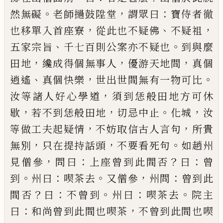
。
，
：
然無礙
老師撾鼓陞堂
謂眾曰
寶侍者徹
，
、
，
也移
單入首座寮
從此也不疑佛
不疑祖
、
。
五家宗旨
千七
百則公案亦不疑也
到與麼
，
，
，
田地
纔成得個無事人
優游天地間
真個
、
，
。
逍遙
真個快樂
世出世間無有一
物可比
，
汝等諸人好心學道
須到恁般田地方可休
，
，
。
，
歇
若不到恁般田地
切忌中止
化城
汝
，
，
等做工夫起
疑情
不妨取信古人言句
所貴
，
，
。
無別
只在提持話頭
不要看死句
如趙州
，
：
？
：
見僧參
問曰
上座曾到此間否
曰
曾
。
：
。
，
：
到
州曰
喫茶去
又僧參
州問
曾到此
？
：
。
：
。
間否
曰
不
曾到
州曰
喫茶去
院主
：
，
曰
和尚曾到此間也喫茶
不
曾到此間也喫