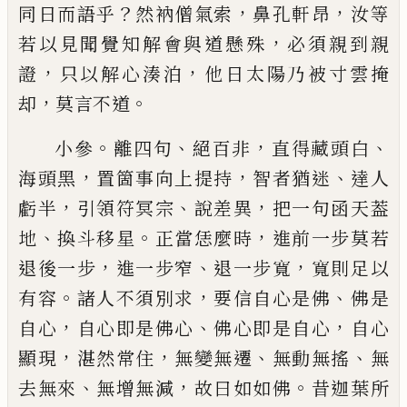
？
，
，
同日而語乎
然衲僧氣索
鼻孔軒昂
汝等
，
若
以見聞覺知解會與道懸殊
必須親到親
，
，
證
只以解
心湊泊
他日太陽乃被寸雲掩
，
。
却
莫言不道
。
、
，
、
小參
離四句
絕百非
直得藏頭白
，
，
、
海頭黑
置箇事向
上提持
智者猶迷
達人
，
、
，
虧半
引領符冥宗
說差異
把
一句函天葢
、
。
，
地
換斗移星
正當恁麼時
進前一步莫
若
，
、
，
退後一步
進一步窄
退一步寬
寬則足以
。
，
、
有容
諸
人不須別求
要信自心是佛
佛是
，
、
，
自心
自心即是佛
心
佛心即是自心
自心
，
，
、
、
顯現
湛然常住
無變無遷
無
動無搖
無
、
，
。
去無來
無增無減
故曰如如佛
昔迦葉所