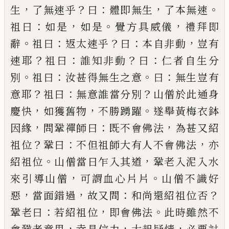
，
？
：
，
。
生
了無速乎
曰
體
即無生
了本無速
：
，
。
，
祖曰
如是
如是
覺方具威儀
禮拜
即
。
：
？
：
，
辭
祖曰
返太速乎
曰
本自非動
豈有
？
：
？
：
速耶
祖曰
誰
知非動
曰
仁者自生分
。
：
。
：
別
祖曰
汝甚得無生之意
曰
無生豈有
？
：
？
意耶
祖曰
無意誰當分別
山僧於此通身
，
，
。
慶快
如獲舊物
不勝踴躍
遂舉黃梅衣鉢
，
：
，
因緣
問鞏
禪師曰
既不會佛法
為甚又紹
？
：
，
祖位
鞏曰
不但祖師
大有人不會佛法
亦
。
，
紹祖位
山僧當日乍入其道
鞏
老入泥入水
，
。
來引導山僧
可謂血心片片
山僧不識
好
，
，
：
？
惡
當面錯過
故又問
和尚還紹祖位否
：
，
。
鞏老曰
若
紹祖位
即會佛法
此時雖然不
，
，
，