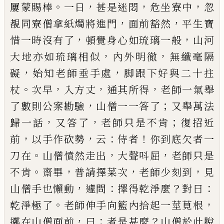
。
，
，
，
屢蒙賜棒
一日
甚是迷悶
危坐寮中
忽
，
，
覩同寮僧拿
紙燭將進門
面前豁然
平生寶
，
，
惜一時沒有了
頓覺
身心如琉璃一般
山河
，
，
大地亦如琉璃相似
內外明
徹
無纖毫隔
，
，
礙
始知老師垂手處
脚跟下好與二十
拄
。
，
，
，
杖
次早
入方丈
通其所得
老師一氣舉
，
；
了數則公
案勘驗
山僧一一答了
又舉萬法
，
，
；
歸一話
又答了
老
師只是不肯
復招近
，
，
：
！
前
以手作砍勢
云
侍者
你到底
欠者一
。
，
，
刀在
山僧憤然走出
大聲呌屈
老師只是
。
，
，
，
不
肯
齋畢
普請擇菜次
老師少刻到
見
，
：
？
：
山僧手也懶動
遽問
擇得乾淨麼
對曰
。
，
乾淨極了
老師伸手向籃內
拾起一莖莧根
，
：
？
擲在山僧面前
曰
者是甚麼
山僧於
此脫