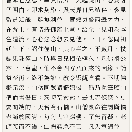
會鞏老意思
幸具信
力
大起疑情
必要討
，
。
，
個明白
即求芟染
與天界日兄
結伴
參見
，
，
。
數員知識
雖無利益
實賴東敲西擊之力
，
，
在育王
有僧持佛鑑上堂
語至一見知為本
，
。
，
色道流
心心念念想去見他
一日
忽聞朝
，
，
。
，
廷旨下
詔住徑山
其心喜之
不數月
杖
。
，
錫果駐徑山
時與日兄相依極
久
凡佛祖公
，
。
案一一會盡
惟不會四方八面來的因
緣
請
，
，
。
益至再
終不為說
教令返觀自看
不期佛
，
，
鑑示
疾
山僧同眾請鑑遺偈
鑑乃執筆顧山
：
，
。
僧而書偈曰
來時空索索
去也赤條條
更
，
。
要問端的
天台有石橋
山僧稟命往謁斷橋
，
，
，
老師於國清
每每入室應機
了
無留礙
老
。
，
，
師笑而不語
山僧發急不
已
凡入室請益