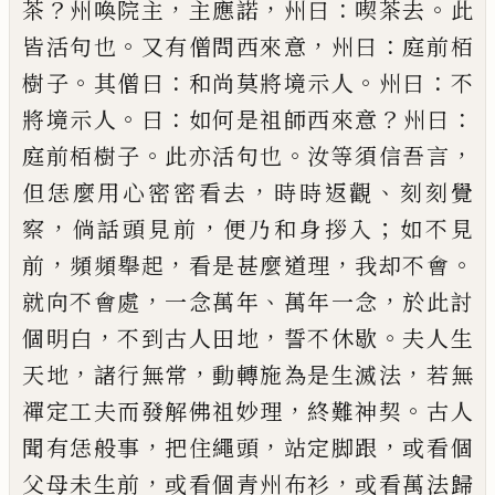
？
，
，
：
。
茶
州喚院主
主應諾
州曰
喫茶去
此
。
，
：
皆活句也
又有僧問西來意
州曰
庭前栢
。
：
。
：
樹子
其僧
曰
和尚莫將境示人
州曰
不
。
：
？
：
將境示人
曰
如何是祖
師西來意
州曰
。
。
，
庭前栢樹子
此亦活句也
汝等須信
吾言
，
、
但恁麼用心密密看去
時時返觀
刻刻覺
，
，
；
察
倘
話頭見前
便乃和身拶入
如不見
，
，
，
。
前
頻頻舉起
看是
甚麼道理
我却不會
，
、
，
就向不會處
一念萬年
萬年一
念
於此討
，
，
。
個明白
不到古人田地
誓不休歇
夫人生
，
，
，
天地
諸行無常
動轉施為是生滅法
若無
，
。
禪定工夫
而發解佛祖妙理
終難神契
古人
，
，
，
聞有恁般事
把住
繩頭
站定脚跟
或看個
，
，
父母未生前
或看個青州布
衫
或看萬法歸