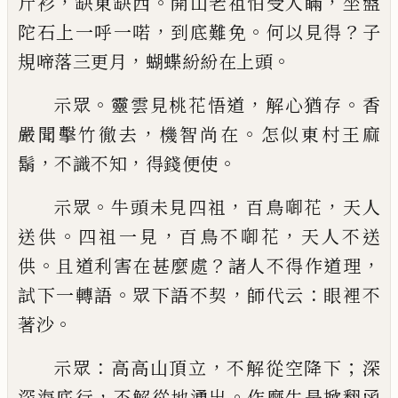
，
。
，
斤衫
缺東缺西
開山老祖怕受人瞞
坐盤
，
。
？
陀石上一呼一喏
到底難
免
何以見得
子
，
。
規啼落三更月
蝴蝶紛紛在上頭
。
，
。
示眾
靈雲見桃花悟道
解心猶存
香
，
。
嚴聞擊竹徹去
機智尚在
怎似東村王麻
，
，
。
鬍
不識不知
得錢便使
。
，
，
示眾
牛頭未見四祖
百鳥
啣
花
天人
。
，
，
送供
四祖一見
百鳥不
啣
花
天人不送
。
？
，
供
且道利害在甚麼處
諸人
不得作道理
。
，
：
試下一轉語
眾下語不契
師代云
眼裡
不
。
著沙
：
，
；
示眾
高高山頂立
不解從空降下
深
，
。
深海底行
不解
從地湧出
作麼生是掀翻函