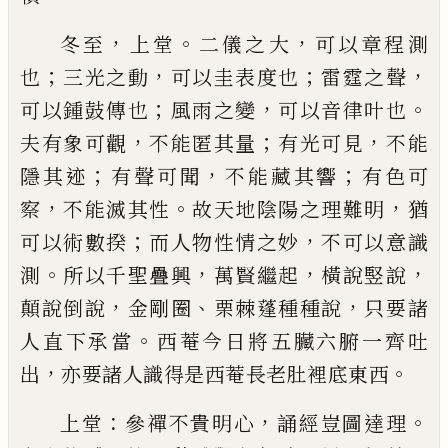
，
。
，
冬至
上堂
二儀之大
可以章程測
；
，
；
，
也
三光之動
可以
圭表度也
雷霆之聲
；
，
。
可以鍾鼓傳也
風雨之變
可以
音律叶也
，
；
，
夫有象可觀
不能匿其量
有光可見
不能
；
，
；
隱其迹
有聲可聞
不能藏其響
有色可
，
。
，
察
不能滅其
性
故天地陰陽之理難明
猶
；
，
可以術數揆
而人物性
情之妙
不可以意識
。
，
，
，
測
所以千聖疊興
萬賢繼起
橫
說竪說
，
、
，
顛說倒說
金剛圈
栗棘蓬種種說
只要諸
。
人
直下承當
西菴今日將五臟六腑一齊吐
，
。
出
亦要諸
人識得是西菴長老肚裡底東西
：
，
。
上堂
參禪不貴明心
誦經豈圖達理