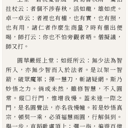
：
，
，
。
拄杖云
者個不
涉春秋
活如龍
雄如虎
：
，
，
，
卓一卓云
者裡也有權
也有
實
也有照
，
？
也有用
諸仁者作麼生商量
時有僧出便
，
：
。
，
喝
師打云
你也不怕旁觀者哂
僧擬議
。
師又打
：
：
圓華嚴經上堂
如經所云
無少法為智
，
。
所入
亦無少
智而入於法者
是以架一智
，
；
，
。
箭
破眾魔軍
揮一慧刀
斬諸疑網
斯乃
。
，
，
妙悟之力
倘或未然
雖修智慧
不入
圓
。
，
。
常
縱□行門
惟增我慢
葢未達一際之
，
，
。
門
是名圓
覺法
亦名我慢幢
若是妙悟真
，
，
，
。
宗
頓契一乘
必須福
慧兩圓
行解俱到
，
；
，
舉一步
直蹈毗盧頂上
彈一指
徧
遊百億