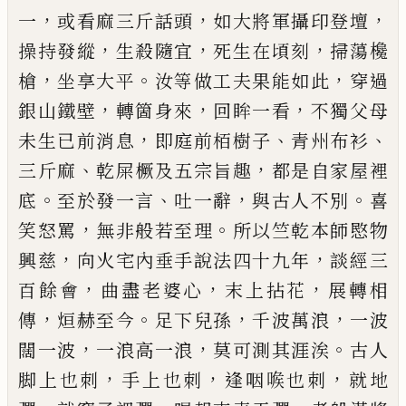
，
，
，
一
或看麻三斤話頭
如大將軍攝印
登壇
，
，
，
操持發縱
生殺隨宜
死生在頃刻
掃蕩欃
，
。
，
槍
坐
享大平
汝等做工夫果能如此
穿過
，
，
，
銀山鐵壁
轉箇
身來
回眸一看
不獨父母
，
、
、
未生
已
前消息
即庭前栢
樹子
青州布衫
、
，
三斤麻
乾屎橛及五宗旨趣
都是自
家屋裡
。
、
，
。
底
至於發一言
吐一辭
與古人不別
喜
，
。
笑怒
罵
無非般若至理
所以竺乾本師愍物
，
，
興慈
向火宅
內垂手說法四十九年
談經三
，
，
，
百餘會
曲盡老婆心
末上拈花
展轉相
，
。
，
，
傳
烜赫至今
足下兒孫
千波萬浪
一波
，
，
。
闊一波
一浪高一浪
莫可測其涯涘
古人
，
，
，
脚上
也
刺
手上也
刺
逢咽㗋也
刺
就地