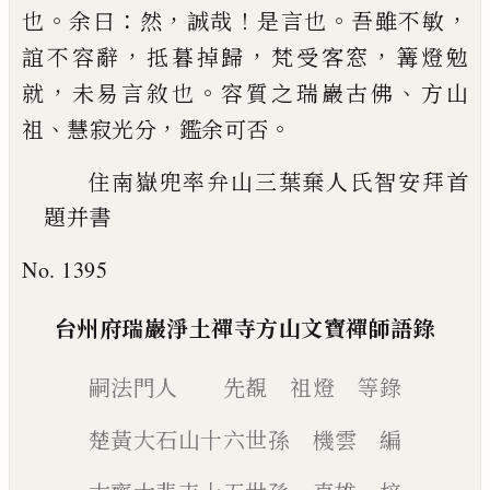
。
：
，
！
。
，
也
余曰
然
誠哉
是言也
吾雖不敏
，
，
，
誼不容辭
抵
暮掉歸
梵受客窓
篝燈勉
，
。
、
就
未易言敘也
容質之瑞
巖古佛
方山
、
，
。
祖
慧寂光分
鑑余可否
住南嶽兜率弁山三葉棄人氏智安拜首
題并書
No. 1395
台州府瑞巖淨土禪寺方山文寶禪
師語錄
嗣法門人 先覩 祖燈 等錄
楚黃大石山十六世孫 機雲 編