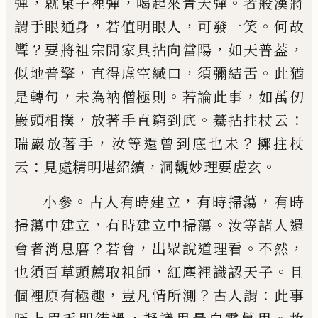
，
，
。
彈
就窠子裡彈
喝
起來青天彈
者般漢將
，
，
。
謂手眼通身
若值明眼人
可
發一笑
何故
？
，
，
聻
要將祖宗閒家具拈向當陽
如天普
葢
，
，
。
似地普擎
直得虗空緘口
須彌結舌
此猶
，
。
，
是轉句
未為衲僧極則
若論此事
如萬仞
，
。
：
巖頭相撲
放著手
直窮到底
驀拈拄杖云
，
？
瑞巖放著手
汝等還曾到底
也未
擲拄杖
：
，
。
云
見處精明堪紹續
洞觀妙理要虗玄
。
，
，
小參
古人有時建立
有時掃蕩
有時
，
。
掃蕩中建立
有
時建立中掃蕩
汝等諸人還
？
，
。
，
會者消息磨
若會
出眾
說道理看
不然
，
。
也須百草頭薦取祖師
紅塵裡識認
天子
且
，
？
：
個裡原有極趣
豈凡情所測
古人謂
此事