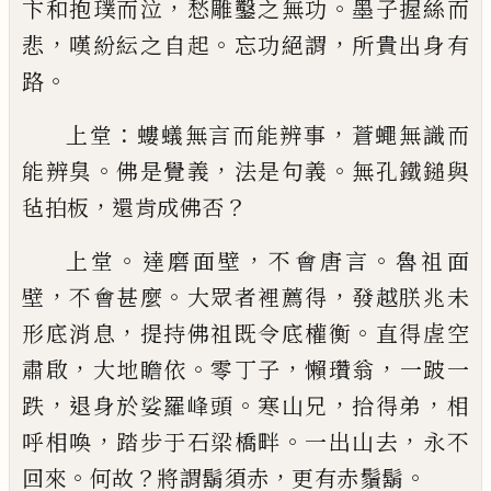
，
。
卞和抱璞而泣
愁雕鑿之無功
墨子握絲而
，
。
，
悲
嘆紛紜之自起
忘功
絕謂
所貴出身有
。
路
：
，
上堂
螻蟻無言而能辨事
蒼蠅無識而
。
，
。
能辨臭
佛是
覺義
法是句義
無孔鐵鎚與
，
？
毡拍板
還肯成佛否
。
，
。
上堂
達磨面壁
不會唐言
魯祖面
，
。
，
壁
不會甚麼
大眾
者裡薦得
發越朕兆未
，
。
形底消息
提持佛祖既令底
權衡
直得虗空
，
。
，
，
肅啟
大地瞻依
零丁子
懶瓚翁
一跛
一
，
。
，
，
跌
退身於娑羅峰頭
寒山兄
拾得弟
相
，
。
，
呼相喚
踏
步于石梁橋畔
一出山去
永不
。
？
，
。
回來
何故
將謂鬍須
赤
更有赤鬚鬍