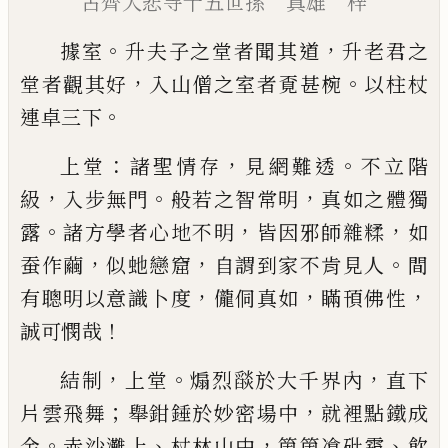
古齊大悲寺十五世孫 真雄 梓
。
，
據室
升夫子之堂者聞其道
升老君之
，
。
堂者觀其好
入山僧之室者覔甚椀
以柱杖
。
連卓三下
：
，
。
上堂
諸聖情存
見網難透
不立階
，
。
，
級
入步無門
般若
之智常明
真如之體獨
。
，
，
露
諸方學者心地不明
皆因
邪師雜糅
如
，
，
。
蚕作繭
似虵戀窟
自謂到家不肯見人
間
，
，
，
有聰明以意識卜度
儱侗真如
瞞頇佛性
！
誠可憫
哉
，
。
，
結制
上堂
煽烈
𦦨
於大千界內
直下
；
，
片雲飛舞
舉鉗
錘於妙密場中
就裡點鐵成
。
、
，
、
金
赤沙灘上
杖林山中
箇箇飡砒霜
飲