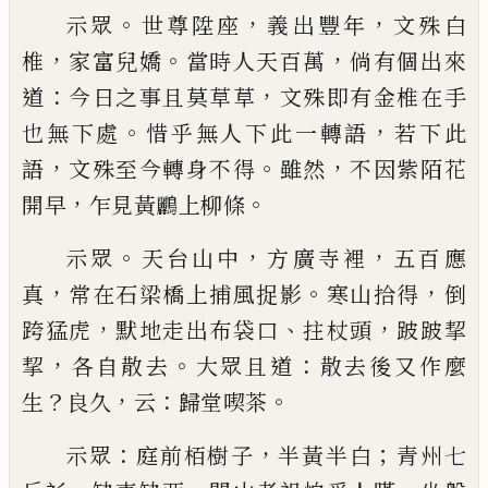
。
，
，
示眾
世尊陞座
義出豐年
文殊白
，
。
，
椎
家富兒嬌
當時
人天百萬
倘有個出來
：
，
道
今日之事且莫草草
文殊
即有金椎在手
。
，
也無下處
惜乎無人下此一轉語
若
下此
，
。
，
語
文殊至今轉身不得
雖然
不因紫陌花
，
。
開早
乍見黃鸝上柳條
。
，
，
示眾
天台山中
方廣寺裡
五百應
，
。
，
真
常在石梁橋上
捕風捉影
寒山拾得
倒
，
、
，
跨猛虎
默地走出布袋口
拄
杖頭
跛跛挈
，
。
：
挈
各自散去
大眾且道
散去後又作麼
？
，
：
。
生
良久
云
歸堂喫茶
：
，
；
示眾
庭前栢樹子
半黃半白
青州七