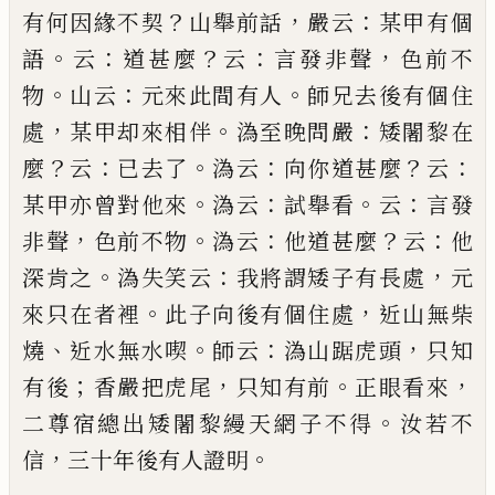
？
，
：
有何因緣不契
山舉前話
嚴云
某甲有個
。
：
？
：
，
語
云
道甚麼
云
言發非聲
色前不
。
：
。
物
山云
元來此間有人
師兄去後有個住
，
。
：
處
某甲却來相伴
溈至晚問嚴
矮闍黎在
？
：
。
：
？
：
麼
云
已
去了
溈云
向你道甚麼
云
。
：
。
：
某甲亦曾對他來
溈云
試舉看
云
言發
，
。
：
？
：
非聲
色前不物
溈云
他道甚麼
云
他
。
：
，
深肯之
溈失笑云
我將謂矮子有長處
元
。
，
來只在者裡
此子
向後有個住處
近山無柴
、
。
：
，
燒
近水無水喫
師云
溈山
踞虎頭
只知
；
，
。
，
有後
香嚴把虎尾
只知有前
正眼看來
。
二尊宿總出矮闍黎縵天網子不得
汝若不
，
。
信
三十
年後有人證明