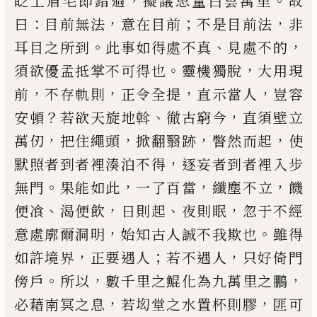
，
。
眨
上眉毛即錯過
擬議思量白雲萬里
故
：
，
；
，
曰
目前無法
意在目前
不是目前法
非
。
、
，
耳目之所到
此事如得處
不真
見處不的
。
，
須欲優孟抵掌不可得也
靈機獨脫
大用現
，
，
，
，
前
不存軌則
正令全提
直示當人
豈容
？
、
，
安頓
若欲天旋地斡
徹古窮今
直須壁立
，
，
，
，
萬仞
把住繩頭
掀翻翳跡
瞥然而起
使
，
默照者到者裡湊泊不得
逐
妄者到者裡入步
。
，
，
，
無門
果能如此
一了百當
纖塵不
立
饑
、
，
、
，
便飡
渴便飲
日則起
夜則眠
忽于不經
，
。
意處廓
爾洞明
始知古人誠不我欺也
雖得
，
；
，
如許境界
正要
遇人
若不遇人
只好倚門
。
，
，
傍戶
所以
數千里之鯤化
為九萬里之鵬
，
，
必藉南冥之息
若㘭堂之水置杯則
膠
匪可