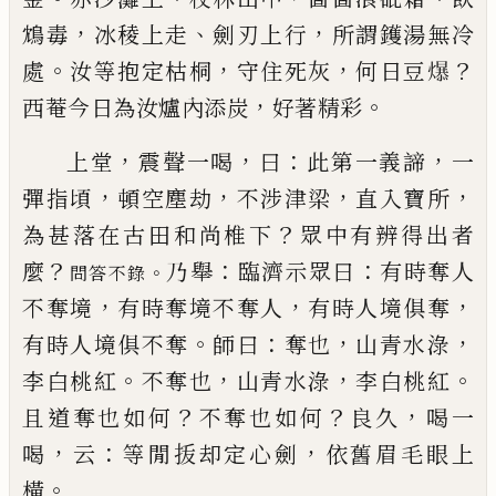
，
、
，
鴆毒
冰稜上走
劍刃上行
所謂鑊湯
無冷
。
，
，
？
處
汝等抱定枯桐
守住死
灰
何日豆
𪹼
，
。
西菴今
日為汝爐內添炭
好著精彩
，
，
：
，
上堂
震聲一喝
曰
此第一義諦
一
，
，
，
，
彈指頃
頓空塵劫
不涉津梁
直入寶所
？
為甚落在古田和尚椎下
眾中
有辨得出者
？
：
：
麼
乃舉
臨濟示眾曰
有時奪
人
。
問答不錄
，
，
，
不奪境
有時奪境不奪人
有時人境俱奪
。
：
，
，
有時人
境俱不奪
師曰
奪也
山青水淥
。
，
，
。
李白桃紅
不奪也
山
青水淥
李白桃紅
？
？
，
且道奪也如何
不奪也如何
良久
喝一
，
：
，
喝
云
等閒
㧞
却定心劍
依舊眉毛眼上
。
橫