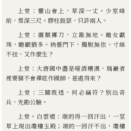
：
，
。
上堂
靈山會上
草深一丈
少室峰
，
。
，
。
前
雪深三尺
膠柱
鼓瑟
只許兩人
：
，
。
上堂
廣額擲刀
立錐無地
龍女獻
，
。
，
。
珠
瞻顧猶多
衲僧
門下
獨脫無依
寸絲
，
？
不挂
又作麼生
：
，
上堂
大唐國中盡是噇酒糟漢
瑞巖者
，
？
裡要個不會
禪底作國師
甚處得來
：
，
？
上堂
三關既透
何必竊符
別出奇
，
。
兵
先勘公驗
。
：
，
上堂
白雲道
端的得一回汗出
一莖
；
，
草上現出瓊樓
玉殿
端的一回汗不出
瓊樓