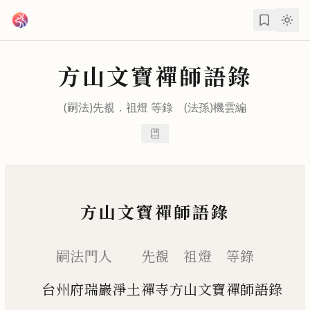
跳到主要內容
方山文寶禪師語錄
(嗣法)
先覩
．
祖燈
等錄 (法孫)
機雲
編
方山文寶禪師語錄
嗣法門人 先覩 祖燈 等錄
台州府瑞巖淨土禪寺方山文寶禪師語錄