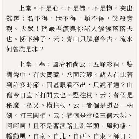
。
，
，
，
上堂
不是心
不是佛
不是物
突出
；
，
，
，
難辨
名不得
狀不
得
類不得
笑殺旁
。
！
觀
大眾
瑞巖老漢與你諸人灑灑
落落去
。
，
：
，
也
擲下拂子
云
青山只解磨今古
流水
？
何曾
洗是非
，
：
：
，
上堂
舉
國清和尚云
五峰影裡
雙
，
，
。
㵎聲中
有大寶藏
八面玲瓏
諸人在此著
，
，
？
到許多時節
因甚眼看不出
只說不通
山
。
，
：
僧今日直下打開去也
竪柱杖
云
者個
是
。
，
：
秘魔一把叉
橫拄杖
云
者個是道吾一柄
。
，
：
。
劍
打三
圓相
云
者個是雪峰三個木毬
！
，
、
阿呵呵
且不是曹溪
路上剎竿頭
風動幡
，
、
，
、
。
：
幡動風
自南
自北
自西
自東
師
曰