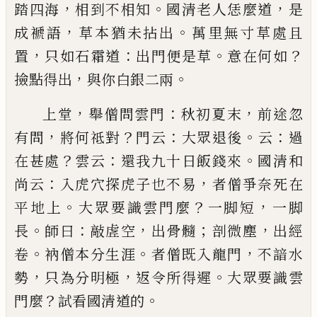
，
。
，
踏四海
相到不相知
國清
老人恁麼道
是
，
。
成褫語
草本猶未拈出
萬里無寸草
處且
，
：
。
？
置
只如石霜道
出門便是草
意在何如
，
。
撿點得
出
與你白銀二兩
，
：
，
上堂
舉僧問雲門
秋初夏末
前途忽
，
？
：
。
：
有問
將何祗對
門云
大眾退後
云
過
？
：
。
在甚處
雲云
還我九十日飯錢
來
國清和
：
，
尚云
入虎穴探虎子也不易
者僧爭奈死
在
。
？
，
平地上
大眾要識雲門麼
一脚短
一脚
。
：
，
；
，
長
師曰
敲
虗空
出骨髓
剖微塵
出經
。
。
，
卷
衲僧本分生涯
者僧既
入龍門
不諳水
，
，
。
勢
只為分明極
返令所得遲
大眾要
識雲
？
。
門麼
試看國清道的