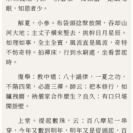
，
。
眠
知恩者少
，
。
，
解夏
小參
布袋頭捻聚放開
吞却山
；
，
。
河大地
主丈子
橫來竪去
挑幹日月星辰
，
，
，
如理如事
全主全賓
風流
直是風流
奇特
。
，
，
不妨奇特
拍禪床
行到水窮處
坐看
雲起
。
時
：
：
，
，
復舉
教中道
八十誦律
一夏之功
，
。
：
，
不階四果
必證三
禪
師云
把本修行
如
，
？
：
驢拽磨
衲僧家合作麼生
良久
有口只堪
。
閒掛壁
。
，
：
上堂
提起數珠
云
百八摩尼一串
，
，
，
穿
今年又數到明
年
明年又是從頭起
百