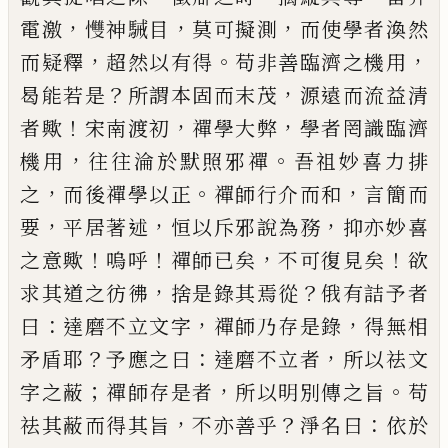
，
，
，
電激
𢥠
神駴目
莫可擬測
而使學者渙然
，
。
，
而疑釋
超
然以有得
苟非善臨濟之機用
？
，
曷能若是
所謂本固
而末茂
源遠而流益清
！
，
，
者歟
宋南渡初
禪學大弊
學
者罔識臨濟
，
。
機用
往往淪於默照邪禪
吾祖妙喜力
排
，
。
，
之
而後禪學以正
禪師行介而和
言簡而
，
，
，
要
平居
著述
恒以斥邪說為務
抑亦妙喜
！
！
，
！
之意歟
嗚呼
禪師
已
矣
不可復見矣
欲
，
？
求其道之彷彿
捨是錄其焉從
俄有詰予者
：
，
，
曰
達磨不立文字
禪師乃存是錄
得無
相
？
：
，
矛盾耶
予應之曰
達磨不立者
所以祛文
；
，
。
字之蔽
禪師存是者
所以明別傳之旨
苟
，
？
：
祛其蔽而得其旨
不亦善乎
淨名曰
依於