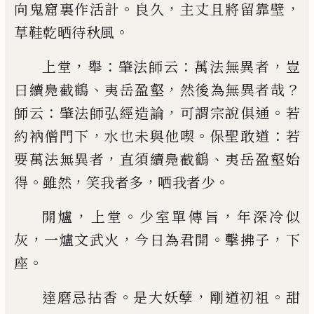
。
，
，
向鬼窟裏作活計
良久
主丈
且將留靠壁
。
草鞋乾晒待秋風
，
：
：
，
上堂
舉
肇法師云
萬法無異者
豈
、
，
？
曰續鳧截
鶴
夷岳
盈壑
然後為無異者哉
：
，
。
師云
肇法師弘經造論
可謂
宗說俱通
若
，
。
：
約衲僧門下
水也未與他喫
保聖敢道
若
，
、
要萬法無異者
直須續鳧截
鶴
夷岳盈壑始
。
，
，
。
得
雖
然
笑我者多
哂我者少
，
。
，
開爐
上堂
少室單傳旨
年深冷似
，
，
。
，
灰
一爐文武火
今
日為君開
擊拂子
下
。
座
。
，
。
達磨忌拈香
是大妖孽
剛道初祖
甜