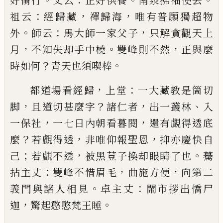
好脩行
丈云
正好供養
南泉拂袖
便去
：
，
，
祖云
經歸藏
禪歸海
唯有普願獨超物
。
：
，
外
師云
馬大師一家父子
只解貪觀天上
，
。
，
月
不知失却手中
橈
雙峰則不然
正與麼
？
。
時如何
青天也須喫棒
，
：
都道場看經歸
上堂
一大藏教是箇切
，
？
，
、
脚
且道切甚
麼字
諸仁者
出一叢林
入
，
，
一保社
一七日內朝看暮
閱
還有覰得透底
？
，
，
麼
若覰得透
非唯仰報
聖恩
抑亦慶快自
；
，
。
己
若覰不透
被黑荳子換却眼睛
了也
驀
：
，
，
拈主丈
雙峰不惜眉毛
曲施方便
向第二
。
：
義
門與諸人相見
卓主丈
閙市拶出憍尸
，
。
迦
驚起憨憨
梵王睡