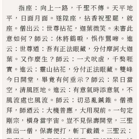
：
，
。
指座
向上一路
千聖不傳
天平地
，
。
，
，
平
日面月面
遂陞
座
拈香祝
聖罷
就
。
：
，
。
座
僧出云
世尊拈花
迦葉微笑
未審此
？
：
，
。
意如
何
師云
休將
鶴
唳
悞作鸎啼
進
：
：
，
云
世尊道
吾有正法
眼藏
分付摩訶大迦
。
？
：
，
葉
又作麼生
師云
一犬吠虗
千
獒啀
。
：
，
。
實
進云
靈山拈花
分付正法眼藏
雙峰
，
？
：
今日開
堂
畢竟有何垂示
師云
杲日當
，
。
：
，
空
清風匝地
進云
有
意氣時添意氣
不
。
：
。
風流處也風流
師云
切忌亂鍼錐
僧禮
，
：
，
。
拜
師廼云
大機普應
大用現前
一句定
，
。
，
剛宗
橫
身當宇宙
豈不見保壽開堂
三聖
，
，
。
：
推出一僧
保壽便
打
斬丁截鐵
三聖云