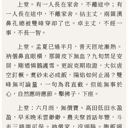
。
，
；
上堂
有一人長在家舍
不離途中
有
，
。
，
一人長在途中
不離家舍
拈主丈
兩箇漢
。
，
鼻孔總被雙峰穿却了也
卓主丈
不經一
，
。
事
不長一智
。
，
。
上堂
孟夏
已
過半月
普天匝地漸熱
，
？
衲僧鼻直眼橫
那箇皮下無血
九旬禁足安
，
。
，
居
剛道憐鵝護雪
更說
克期取證
大似虗
。
，
？
空釘橛
煑砂未必成飯
陽焰如何
止渴
雙
，
。
峰無可論量
一句為君直截
但能無事於
，
。
，
。
心
自然應時應節
擊拂子
下座
：
，
。
上堂
六月雨
無價寶
高田低田水盈
，
。
，
盈
早禾晚禾雲
緲緲
農夫聚首話年豐
斗
。
，
。
米三錢端可保
衲僧家
沒
頭腦
飽飯噇