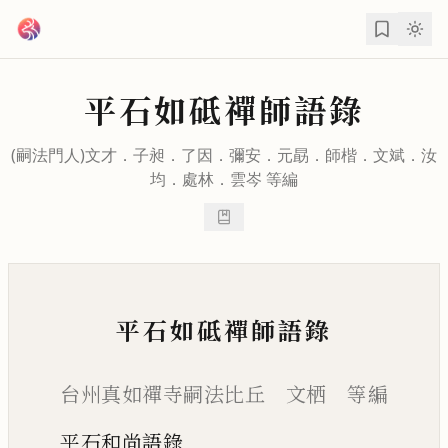
跳到主要內容
平石如砥禪師語錄
(嗣法門人)文才．
子昶
．
了因
．
彌安
．
元勗
．
師楷
．
文斌
．
汝
均
．
處林
．
雲岑
等編
平石如砥禪師語錄
台州真如禪寺嗣法比丘 文栖 等編
平石和尚語錄