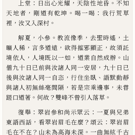
：
，
。
上堂
日出心光耀
天陰性地昏
不知
，
。
：
天地者
剛道有
乾坤
喝一喝
我行荒草
，
。
裡
汝又入深村
，
。
，
，
解夏
小參
教流像季
去聖時遙
土
，
，
，
曠人稀
言多道遠
欲得摧邪顯正
故須託
，
，
。
境依人
人境既以一如
道業
自然成辦
山
，
僧九十日
已
前與汝諸人同一安居
九
十日
已
，
、
後與汝諸人同一自恣
行住坐臥
語默動靜
，
，
與諸人初無絲毫間隔
若是宗乘邊事
未甞
。
？
。
蹉口道
著
何故
雙峰不曾引人落草
：
：
復舉
翠岩參和尚示眾云
一夏與兄弟
，
？
：
東語西話
看
翠岩眉毛在麼
頌云
翠岩眉
？
。
毛在不在
山未為高海
未深
一曲無絃千古