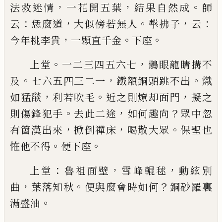
，
，
。
法救迷情
一花
開五葉
結果自然成
師
：
，
。
，
：
云
恁麼道
大似傍若無人
擊
拂子
云
，
。
。
今年桃李貴
一顆直千金
下座
。
，
上堂
一二三四五六七
鶻眼龍睛搆不
。
，
。
及
七六五四
三二一
鐵額銅頭跳不出
熾
，
。
，
如猛
𦦨
利若吹毛
近之
則燎却面門
擬之
。
，
？
則傷鋒犯手
去此二途
如何趣向
眾中忽
，
，
。
有箇漢出來
掀倒禪床
喝散大眾
保聖也
。
。
恠
他不得
便下座
：
，
，
上堂
魯祖面壁
雪峰輥毬
動絃別
，
。
？
曲
葉落知秋
便與
麼會時如何
銅砂羅裏
。
滿盛油