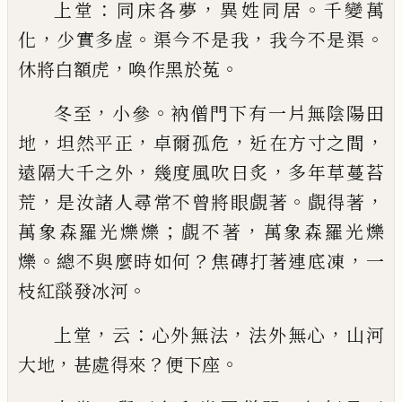
：
，
。
上堂
同床各夢
異姓同居
千變萬
，
。
，
。
化
少實多虗
渠今
不是我
我今不是渠
，
。
休將白額虎
喚作黑
於
菟
，
。
冬至
小參
衲僧門下有一片無陰陽田
，
，
，
，
地
坦然平正
卓爾孤危
近在方寸之間
，
，
遠隔大千之外
幾度風吹
日炙
多年草蔓苔
，
。
，
荒
是汝諸人尋常不曾將眼覰著
覰得著
；
，
萬象森羅光爍爍
覰不著
萬象森羅光爍
。
？
，
爍
總不與麼時如何
焦磚打著連底凍
一
。
枝紅
𦦨
發冰
河
，
：
，
，
上堂
云
心外無法
法外無心
山河
，
？
。
大地
甚處得來
便
下座