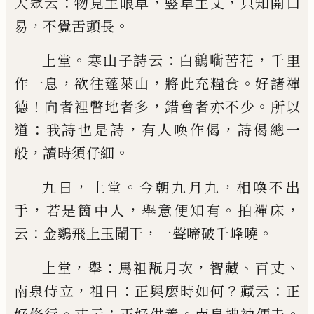
：
，
，
大眾云
物見主眼卓
竪卓主丈
只知開口
，
。
易
不覺
舌頭長
。
：
，
上堂
寒山子詩云
白
鶴
㗸苦花
千里
，
，
。
作一息
欲往蓬
萊山
將此充糧食
好諸禪
！
，
。
德
向者裡瞥地者多
錯會
者亦不少
所以
：
，
，
道
我詩也是詩
有人喚作偈
詩偈總
一
，
。
般
讀時須仔細
，
。
，
九日
上堂
今朝九月九
相喚不出
，
，
。
，
手
若是箇中人
舉
意便知有
拍禪床
：
，
。
云
金鷄飛上玉䦨干
一聲啼破千
峰曉
，
：
，
、
、
上堂
舉
馬祖翫月次
智藏
百丈
，
：
？
：
南泉侍立
祖曰
正與
麼時如何
藏云
正
。
：
。
。