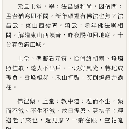
，
：
，
：
元旦上堂
舉
法昌遇和尚
因僧問
，
？
孟春猶寒即不問
新年頭還有佛法也無
法
：
。
：
昌云
東山西嶺青
頌云
新
年佛法聊相
，
，
，
問
解道東山西嶺青
昨夜陽和回地底
十
。
分春色滿江城
。
，
。
上堂
準擬看元宵
恰值終朝雨
燈燭
，
。
，
照笙歌
遊人不
出戶
一段好風光
特地成
。
，
，
孤負
雪峰輥毬
禾山打鼓
笑倒燈籠并露
。
柱
，
：
：
，
佛涅槃
上堂
教中道
涅而不生
槃
。
，
。
：
而不滅
不生不滅
故曰涅槃
竪拂子
釋
，
？
，
迦老子來也
還見麼
一翳在眼
空花亂