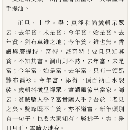
。
手提油
，
。
：
正旦
上堂
舉
真淨和尚歲朝示眾
：
，
；
，
。
云
去年貧
未是貧
今年貧
始是貧
去
，
；
，
。
年貧
猶有卓錐之地
今年貧
錐也
無
香
，
，
！
嚴與麼提持
奇特
甚奇特
要且只知其
，
。
，
，
貧
不知
其富
洞山則不然
去年富
未是
；
，
。
，
富
今年富
始是富
去
年富
只有一領黑
；
，
黲布褊衫
今年富
添得一頂百衲
山水袈
。
，
。
裟
歲朝抖擻呈禪眾
實謂風流出當家
師
：
？
？
云
貧賊驕人乎
富貴驕人乎
吾於二老見
。
，
，
之矣
雙峰既
不言貧
亦不道富
新年頭別
，
。
，
：
有一句子
也要大家知
有
竪拂子
雲
淨
，
。
日月正
雪晴天地春