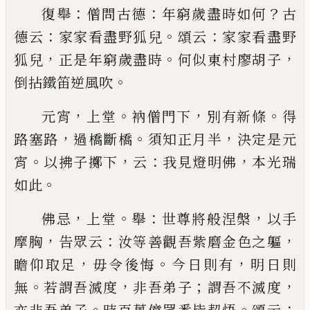
：
：
？
復舉
僧問古德
年窮歲盡時如何
古
：
。
：
德云
家家看盡
野狐兒
頌云
家家看盡野
，
。
，
狐兒
正是年窮歲盡時
何
似東村廖胡子
。
倒拈鐵笛逆風吹
，
。
，
。
元宵
上堂
衲僧門下
別有新條
得
，
。
，
路塞路
過橋斷橋
須知正月半
決定是元
。
，
：
，
宵
以拂子擲下
云
我見燈明
佛
本光瑞
。
如此
，
。
：
，
佛忌
上堂
舉
世尊將般涅槃
以手
，
：
，
摩胸
告眾云
汝等
善觀吾紫磨金色之軀
，
。
，
瞻仰取足
毋令後悔
今日則
有
明日則
。
，
；
，
無
若謂吾滅度
非吾弟子
謂吾不滅度
。
。
：