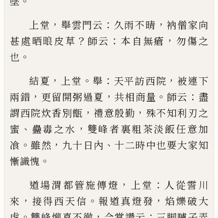
。
墜
，
：
，
上堂
舉雲門云
久雨不晴
衲僧家向
？
：
，
甚處晒㫰皮草
師云
本自無瘡
勿傷之
。
也
，
。
：
，
結夏
上堂
舉
天平訪西院
被連下
，
，
。
：
兩錯
更留開粥過
夏
共相商量
師云
盡
，
，
謂西院炊香別甑
禮意殷勤
殊
不知利刃之
、
，
蜜
蠱毒之水
雙峰者裏粗茶淡飯任意
加
。
，
、
飡
雖然
九十日內
十二時中也要大家知
。
慚識愧
，
：
道場渭都管施傳燈
上堂
人從霅川
，
。
，
來
接得西天信
報道真燈發
焰爍破大
。
，
：
虗
雙峰懽喜不徹
合掌讚云
三脚驢子弄