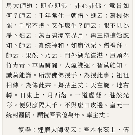
：
，
。
馬大師道
即心即佛
非心非佛
意旨如
？
：
。
：
何
師云
千年常住一朝僧
進云
萬機休
，
。
？
：
罷
千聖不携
又作麼生
師云
眼不見為
。
：
，
淨
進云
萬古碧潭空界月
再三撈摝始應
。
：
，
。
，
知
師云
亂統禪和
如麻似粟
僧禮拜
：
。
：
，
師云
果然
乃云
門外湖光湛湛
屋頭翠
。
，
。
，
竹青青
車馬
駢闐
人煙襍遝
智莫能知
。
，
；
識莫能識
所謂佛佛授手
為授此事
祖祖
，
。
：
，
相傳
為傳此宗
驀拈主丈
天左旋
地
右
。
，
。
，
轉
日東上
月西落
一道虗凝
湛然光
。
，
。
彩
便與麼隔
大千
不與麼口皮邊
皇元一
，
。
：
統封疆闊
願祝
吾君億萬年
卓主丈
：
：
，
復舉
達磨大師偈云
吾本來茲土
傳