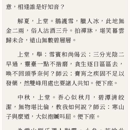
，
？
意
相逢誰是好知音
，
。
，
，
解夏
上堂
鵝護雪
臘人冰
此地無
，
。
，
金二兩
俗人沽酒
三升
拍禪牀
堪笑暮雲
，
。
歸未合
遠山無數碧層層
，
：
：
上堂
舉
雪竇和尚偈云
三分光陰二
，
，
，
早過
靈臺一點
不揩磨
貪生逐日區區去
？
：
喚不回頭爭奈何
師云
膏
肓
之疾固不足以
，
。
。
發藥
然雙峰用處也要諸人共知
便下座
，
。
，
中秋
上堂
吾心似秋月
碧潭清皎
，
，
？
：
潔
無物堪比倫
教
我如何說
師云
寒山
，
。
。
子與麼道
大似抱贓呌屈
便下
座