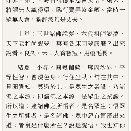
亦
非吾弟子
時百萬億眾悉皆契悟
頌云
，
。
將謂無人識
得渠
臨行賣弄紫金軀
當時一
，
。
眾無人會
獨許波旬
是丈夫
：
，
，
上堂
三世諸佛說夢
六代祖師說夢
，
？
天下老和尚說
夢
莫有各床同夢底麼
出來
。
，
：
，
。
說看
良久
云
人貧智短
馬瘦毛長
，
。
，
，
結夏
小參
圓覺伽藍
廓周沙界
平
，
，
，
，
等性智
普現色身
行住坐臥
常在其中
，
。
，
見聞覺知
莫過於此
是眾生之
業識
乃諸
；
，
。
佛之本源
即諸佛之本源
是眾生之業識
：
，
；
所以道
迷諸佛之所悟者
是名眾生
悟眾
，
。
生之所迷
者
是名諸佛
眾中忽有箇漢出來
：
？
，
道
者裏是什麼所
在
說迷說悟
我也知你