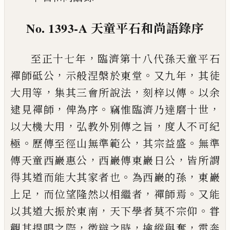
No. 1393-A
天童平石和尚語錄序
，
至正十七年
臨濟第十八代孫天童平石
，
。
，
禪師砥公
示般涅槃於東堂
又九年
其徒
，
，
。
大用等
集其三會所
說法
刻梓以傳
以余
，
。
，
逮見禪師
俾為序
竊惟臨濟乃
達磨十世
，
，
以大機大用
弘教外別傳之旨
度人不可
紀
。
，
。
極
歷傳至徑山無準範公
其宗益盛
無準
，
，
傳天童
西巖惠公
西巖傳東巖日公
皆所謂
。
，
得其道而能大
其家者也
為西巖的孫
東巖
，
，
。
上足
而位望隆然以相
繼者
禪師焉
又能
，
。
以其道大振於東南
天下學者莫
不宗仰
甞
，
，
，
觀其提唱之際
徵辯之時
擒縱與奪
雷奔