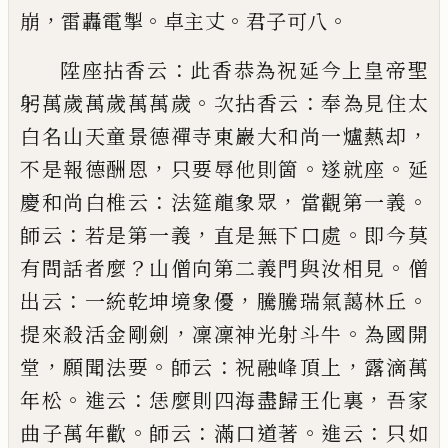
，
。
。
。
崩
雷轟電掣
卓
主丈
君子可八
：
陞座拈香云
此香恭為祝延
今上皇帝聖
。
：
躬萬歲萬歲萬萬歲
次拈香云
奉為
見住太
，
白名山天童景德禪寺東巖大和尚一爐爇
却
，
。
。
不是報德酬恩
只要辱他則箇
遂就座
延
：
，
。
慶和尚
白椎云
法筵龍象眾
當觀第一義
：
，
。
師云
若是第一義
直是無下口處
即今莫
？
。
有問話者麼
山僧向第二義
門與汝相見
僧
：
，
。
出云
一統乾坤境象優
騰騰瑞氣藹
林丘
，
。
提來殺活金剛劍
凜凜神光射斗牛
為國開
，
。
：
，
堂
願聞法要
師云
祝融峰頂上
露滴萬
。
：
，
年松
進云
恁麼
則四海盡歸王化裏
吾家
。
：
。
：
曲子萬年歡
師云
滿口道
著
進云
只如