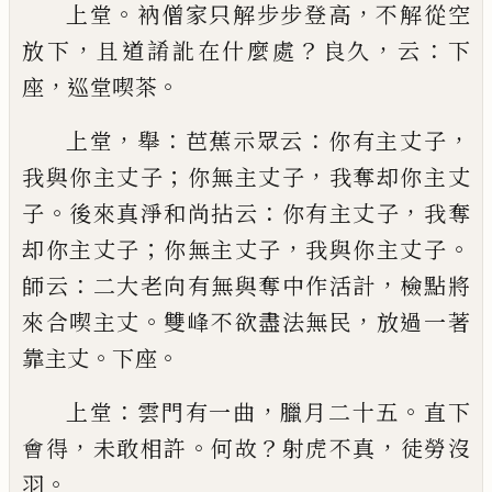
。
，
上堂
衲僧家只解步步登高
不解從空
，
？
，
：
放下
且道誵
訛在什麼處
良久
云
下
，
。
座
巡堂喫茶
，
：
：
，
上堂
舉
芭蕉示眾云
你有主丈子
；
，
我與你主丈子
你
無主丈子
我奪却你主丈
。
：
，
子
後來真淨和尚拈云
你
有主丈子
我奪
；
，
。
却你主丈子
你無主丈子
我與你主
丈子
：
，
師云
二大老向有無與奪中作活計
檢點將
。
，
來
合喫主丈
雙峰不欲盡法無民
放過一著
。
。
靠主丈
下
座
：
，
。
上堂
雲門有一曲
臘月二十五
直下
，
。
？
，
會得
未敢相許
何故
射虎不真
徒勞沒
。
羽