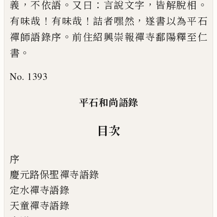
，
。
：
，
。
義
不依語
又曰
言說文字
皆
解脫相
！
！
，
有味哉
有味哉
詰者嘿然
遂書以為平石
。
禪
師語錄序
前住紹興崇報禪寺鄱陽釋至仁
。
書
No. 1393
平石和尚語錄
目次
序
慶元路保聖禪寺語錄
定水禪寺語錄
天童禪寺語錄