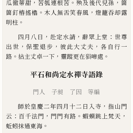
，
。
，
瓜徹蒂甜
苦瓠
連根苦
殃及後代兒孫
箇
。
，
箇釘樁搖櫓
木人無舌笑
春風
燈籠吞却露
。
明柱
，
，
：
四月八日
赴定水請
辭眾上堂
世尊
，
，
，
出世
保聖退步
彼此大丈夫
各自行一
。
，
。
路
拈主丈卓一下
靈蹤更在
𤠔
啼處
平石和尚定水禪寺語錄
門人 子昶 了因 等編
，
師於皇慶二年四月十二日入寺
指山門
：
，
。
，
云
百千法
門
門門有路
蝦蟆跳上梵天
。
蚯蚓抹過東海