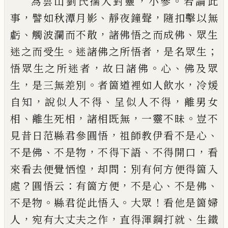
，
。
為雲山劉氏孺人對靈
小參
若論此
，
、
，
事
譬如秋潭月
影
靜夜鐘聲
隨扣擊以無
、
，
、
虧
觸波瀾而不散
諸佛悟
之而成佛
眾生
。
，
；
迷之而受生
迷諸佛之所悟者
是名
眾生
，
。
、
悟眾生之所迷者
故曰諸佛
心
佛及眾
，
。
，
生
是三
無差別
者箇道裡如人飲水
冷煖
，
、
，
自知
說似人不得
呈似人不得
離男女
、
，
，
。
相
離生死相
諸相既無
一靈不
昧
豈不
，
、
見昔日范縣君參圓悟
祖師教伊看不是心
、
，
、
，
不是佛
不是物
不得下語
不得開口
看
，
：
來看去便覺
恓惶
却問
別有何方便得箇入
？
：
，
、
、
處
圓悟云
有箇方便
不是心
不是佛
。
。
！
不是物
縣君從此悟入
大眾
看他是
箇婦
，
，
、
人
宛有大丈夫之作
直得渾鋼打就
生鐵