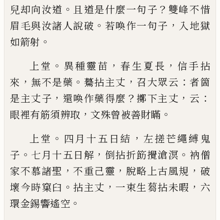
。
？
兒却向汝道
且
道是什麼一句子
雙峰不惜
。
，
眉毛與汝諸人說破
若
喚作一句子
入地獄
。
如箭射
。
，
，
上堂
異種靈苗
春生夏長
信手拈
，
。
，
：
來
無不是藥
驀拈
主丈
召大眾云
者箇
，
？
，
：
是主丈子
還喚作藥得麼
擲下
主丈
云
，
。
眼裡有筋須辨取
文殊曾被善財瞞
。
，
上堂
四月十五日結
左搓芒繩縛鬼
。
，
。
子
七月十五日
解
倒拈折筯攪滄溟
衲僧
，
，
，
家不慕諸聖
不重己靈
脫
略上古風規
破
。
，
，
壞今時窠臼
拈主丈
一束生蒭拈未
暇
六
。
環金錫響遙空