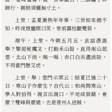
，
。
蹄行
踢倒須彌無寸土
：
，
上堂
孟夏漸熱年年事
三世如來總不
。
，
。
知
昨夜燈籠
開口笑
堂前露柱皺雙眉
，
。
，
端午
上堂
今朝五月五
此話憑誰
？
，
。
舉
擎起秘魔叉
打
動禾山鼓
直得南山起
，
。
：
，
雲
北山下雨
喝一喝
赤口白
舌盡消除
。
不用當門懸艾虎
，
：
：
上堂
舉
雲門示眾云
結夏
已
過二十
，
？
：
，
日
寒山子作麼
生
自代云
和尚問寒山
，
，
。
學人對拾得
親言出親口
平
地成狼藉
會
？
，
。
麼
雙峰與麼道
也是普州人送賊