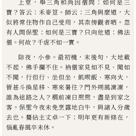
，
：
上堂
舉三角和尚因僧問
如何是三
？
：
。
：
，
寶
答云
禾麥荳
師云
三角與麼道
大
，
。
似將常住物作自己受用
其柰
傍觀者哂
忽
：
？
：
有人問保聖
如何是三寶
只向他道
佛
法
。
？
。
僧
何故
千虗不如一實
，
。
，
，
除夜
小參
最初機
末後句
大地載
，
。
、
不起
佛手攔不住
衲僧家見如不見
聞如
，
、
，
、
，
不聞
行但行
坐但坐
飢喫飯
寒向火
、
？
，
管甚斗換星移
寒來暑往
門外朔風凜凜
？
，
誰
為途路之人
櫩前凍日熈熈
盡是到家之
。
，
客
保聖今
夜未免烹露地白牛
與諸人分歲
。
：
，
去也
驀拈主丈卓
一下
明年更有新條在
。
惱亂春風卒未休