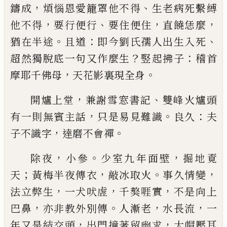
，
、
鑄成
煩惱恩愛籠
罩
他不得
生老病死繫縛
，
、
，
，
他不得
要行
便行
要住便住
直饒恁麼
。
：
、
猶在半途
且道
即今劉氏
孺人出生入死
？
：
超然獨脫底一句又作麼生
竪起拂
子
稽首
，
。
摩耶千佛母
天花影裏現全身
，
、
開爐上堂
兼謝雪窓書記
雙峰火爐頭
，
。
：
有一則無賓
主話
只是易見難識
良久
夫
，
。
子不識字
達磨不會禪
，
。
，
除夜
小參
少室九年面壁
掘地覔
；
，
。
，
天
黃梅半夜傳衣
敲冰取火
事久情變
，
，
，
法立弊生
一犬吠虗
千獒啀實
不是向上
，
。
，
，
巴鼻
亦非教外別傳
人漸老
水長流
一
，
，
年
又是結交頭
出門撞著留幽求
大帽壓耳