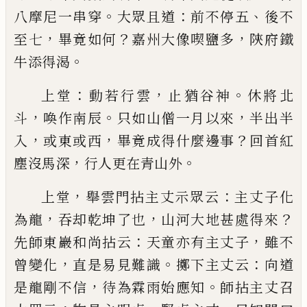
。
：
、
八摩尼一串穿
大眾且道
前
不停五
後不
，
？
，
至七
畢竟如何
嘉州大像喫鹽多
陝
府
鐵
。
牛添得渴
：
，
。
上堂
動若行雲
止猶谷神
休將北
，
。
，
斗
喚作南辰
只如
山僧一月以來
半出半
，
，
？
入
或東或西
畢竟成得什麼
邊事
回首紅
，
。
塵沒馬深
行人更在青山外
，
：
上堂
舉雲門拈主丈示眾云
主丈子化
，
，
？
為龍
吞却乾
坤了也
山河大地甚處得來
：
，
先師東巖和尚拈云
天
童亦有主丈子
雖不
，
。
：
曾變化
直是易見難識
擲下主
丈云
向道
，
。
是龍剛不信
待為霖雨始應知
師拈主丈
召