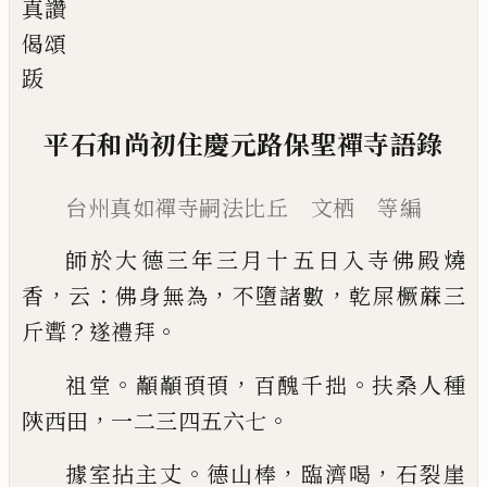
真讚
偈
頌
䟦
平石和尚初住慶元路保聖禪寺語錄
台州真如禪寺嗣法比丘 文栖 等編
師於大德三年三月十五日入寺佛殿燒
，
：
，
，
香
云
佛身
無為
不墮諸數
乾屎橛蔴三
？
。
斤聻
遂禮拜
。
，
。
祖堂
顢顢頇頇
百醜千拙
扶桑人種
，
。
陝
西田
一二三
四五六七
。
，
，
據室拈主丈
德山棒
臨濟喝
石裂崖