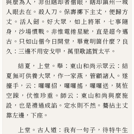
，
，
與麼為人
非但瞎却者僧眼
瞎
却鎮州一城
。
。
，
人眼去在
殺人刀
保壽擲下主丈
便歸
方
。
。
，
，
丈
活人劒
好大眾
如上將軍
七事隨
，
。
，
身
沙場慣戰
非惟電捲星馳
直是超今邁
。
，
？
古
只如山僧今日開堂
畢竟明箇什麼
良
：
，
。
久
三邊不用安戈甲
萬里歌謠賀
太平
，
。
：
：
結夏
上堂
舉
東山和尚示眾云
結
，
，
。
夏無可供養大眾
作一家燕
管顧諸人
遂
，
：
，
，
，
擡手
云
囉囉招
囉囉搖
囉囉
送
莫恠
，
。
：
空踈
伏惟珍重
師云
東山和尚與麼施
，
。
。
設
也
是禮過成
諂
定水則不然
驀拈主丈
，
。
靠左邊
下座
。
：
，
上堂
古人道
我有一句子
待特牛生