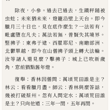
，
。
，
除夜
小參
過去
已
過去
生鐵秤鎚被
；
，
。
虫蛀
未來猶未
來
燈籠沿壁上天台
即今
，
？
，
臘月三十日也
見在底作
麼生
一法若有
；
，
。
毗盧墮在凡夫
萬法若無
普賢失其
境界
：
、
、
、
竪拂子
東弗于逮
西瞿耶尼
南瞻部洲
，
。
北
鬱
單
越
即今在山僧拂子頭上轉大法輪
？
：
汝等諸人還見
麼
擊拂子
城上
已
吹新歲
，
。
角
窓前猶點舊年燈
：
：
？
復舉
香林因僧問
萬頃荒田誰是主
：
。
：
，
林云
看看臘月
盡
師云
香林與麼答話
。
：
幾被打破蔡州
忽有人問定
水
萬頃荒田誰
？
：
，
。
是主
只向他道
三年一閏
五年再閏