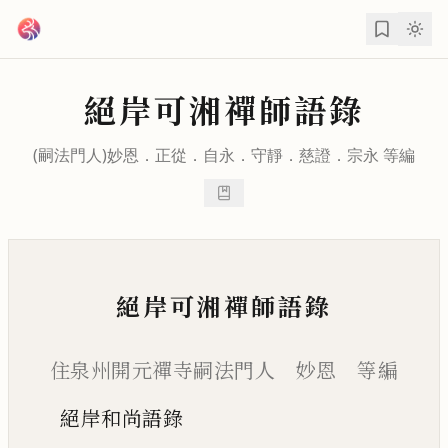
跳到主要內容
絕岸可湘禪師語錄
(嗣法門人)
妙恩
．
正從
．
自永
．
守靜
．
慈證
．
宗永
等編
絕岸可湘禪師語錄
住泉州開元禪寺嗣法門人 妙恩 等編
絕岸和尚語錄