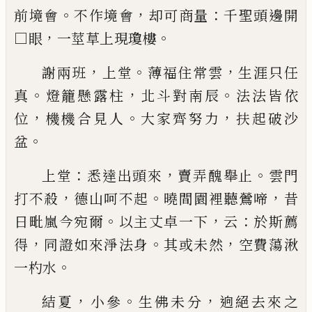
。
，
：
前境會
不作
境會
却可商量
千聖頭邊開
，
。
□眼
一莖草上現瓊樓
，
。
，
謝兩班
上堂
薄福住常雲
生涯只任
。
，
。
真
燈籠懸露柱
北斗對南辰
法法皆依
，
。
，
位
機機合見人
大家齊努力
扶起破沙
。
盆
：
，
。
上堂
悉達出頭來
賣弄醜舉止
雲門
，
。
，
打不殺
德山呵
不起
曉間園裡聽鶯啼
昔
。
，
：
日毗嵐今宛爾
以主丈卓
一下
云
於斯薦
，
。
，
得
同證如來淨法身
其或未然
空費
蕩湫
。
一杓水
，
。
，
結夏
小參
生佛未分
逈絕去來之