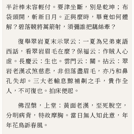
。
，
；
半計棒未容輕付
要津坐斷
別是乾坤
布
，
。
，
袋頭開
斬新日月
正與麼時
畢竟如何體
？
，
？
解
碧落競將蒿箭
射
須彌誰把藕絲牽
：
復舉翠岩夏末示眾云
一夏為兄弟東語
，
？
：
西話
看翠
岩眉毛在麼
保福云
作賊人心
。
：
。
：
。
：
虗
長慶云
生也
雲門
云
關
拈云
翠
，
，
岩老漢忒煞慈悲
非但落盡眉毛
亦乃
和鼻
。
，
孔失却
三大老輸息黥補劓之手
貴作全
，
。
。
人
不
可復也
拍床便起
，
：
，
，
佛涅槃
上堂
黃面老漢
至死脫空
，
。
，
分明病背
特故摩
胸
當日無人知此意
年
。
年花鳥訴春風