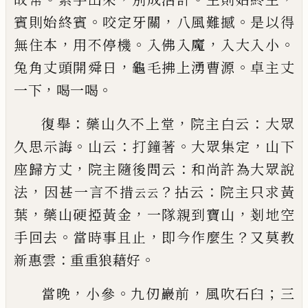
。
，
。
賓則始終賓
咬定牙關
八風難撼
是以
得
，
。
，
。
無住本
用不停機
入佛入魔
入大入小
，
。
兔角丈頭
開舜日
龜毛拂上湧曹源
卓主丈
，
。
一下
喝一喝
：
，
：
復舉
藥山久不上堂
院主白云
大眾
。
：
。
，
久思示誨
山云
打鐘著
大眾集定
山下
，
：
座歸方丈
院主隨後問云
和
尚許為大眾說
，
？
：
法
因甚一言不措
拈云
院主只
求黃
云云
，
，
，
葉
藥山硬掗黃金
一隊親到寶山
剗地空
。
，
？
手回
去
當時事且止
即今作麼生
又莫教
：
。
新惠雲
重重狼
藉好
，
。
，
；
當晚
小參
九仞巖前
風吹石臼
三