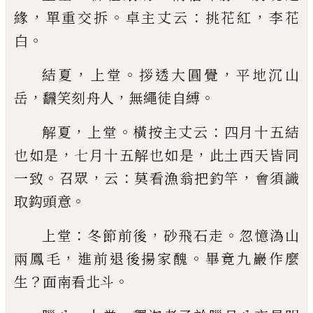
，
。
：
，
緣
單重交拆
卓主
丈云
挑花紅
李花
。
白
，
。
，
結夏
上堂
拶透大圓覺
平地沉山
，
，
。
岳
飜笑刻舟人
無
繩徒自縛
，
。
：
解夏
上堂
橫按主丈云
四月十五結
，
，
也如是
七月十
五解也如是
此土西天皆同
。
，
：
，
一致
召眾
云
莫看漁翁
把釣竿
會須識
。
取鈎頭意
：
，
。
上堂
冬節前後
砂飛石走
忽憶溈山
，
。
兩鳳毛
進前退
後揚家醜
畢竟九巖作麼
？
。
生
面南看北斗