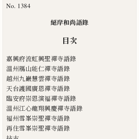
No. 1384
絕岸和尚語錄
目次
嘉興府流虹興聖禪寺語錄
溫州鴈山能仁禪寺語錄
越州九巖慧雲禪寺語錄
天台護國廣恩禪寺語錄
臨安府崇恩演福禪寺語錄
溫州江心龍翔興慶禪寺語錄
福州雪峯崇聖禪寺語錄
再住雪峯崇聖禪寺語錄
拈古