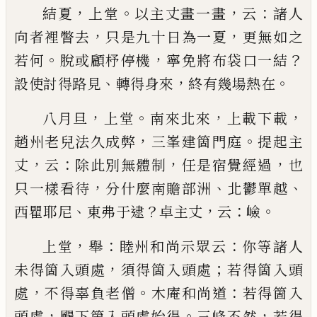
，
。
，
：
結夏
上堂
以主丈畫一畫
云
諸人
，
，
向者裡瞥去
只是
九十日為一夏
更無如之
。
，
？
若何
脫或顧杼停機
寧免
將布袋口一結
、
，
。
設使討得路見
轉得身來
終有幾場
熱在
，
。
，
，
八月旦
上堂
南來北來
上載下載
，
。
趙州老兒法久成
弊
三峯建箇門庭
提起主
，
：
，
，
丈
云
除此別無體制
任是
宿覺經過
也
，
、
、
只一樣看待
分什麼南贍部洲
北
鬱
單
越
、
？
，
：
。
西瞿耶尼
東弗于逮
卓主丈
云
嶮
，
：
：
上堂
舉
睦州和尚示眾云
你等諸人
，
；
未得箇
入
頭處
須得箇入頭處
若得箇入頭
，
。
：
處
不得辜負老僧
木庵
和尚道
若得箇入
，
。
，
頭處
颺下箇入頭處始得
三峰不
然
若得