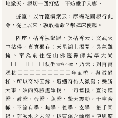
。
，
。
地掀天
親切一回
打透
不妨垂手入
𢌅
，
：
據室
以竹篦橫案云
摩竭陀國親行此
，
，
？
。
令
從上以來
孰敢違命
擊禪床便起
，
，
：
陞座
拈香祝
聖罷
次拈香云
文武火
，
；
，
中拈得
貞實獨存
天星湖上
揭開
臭氣難
。
掩
奉為
前住徑山佛鑑禪師無準大尚
，
：
□□□□□□□
趺坐
乃云
對百萬
問答不錄
，
眾拈□□□□□□□□□
年面壁
與賊過
。
，
；
梯
所以奇特因緣
還遇奇特人激發
殊勝
，
。
，
大事
須向殊勝處舉揚
一句當機
直得鐘
、
、
、
，
，
聲
鼓
聲
板聲
魚聲
驚天震動
千車合
，
、
、
、
，
轍
不論有學
無學
義
學
玄學
把手同
，
，
。
歸
疏秀水之末流
接曹溪之餘潤
便
與麼