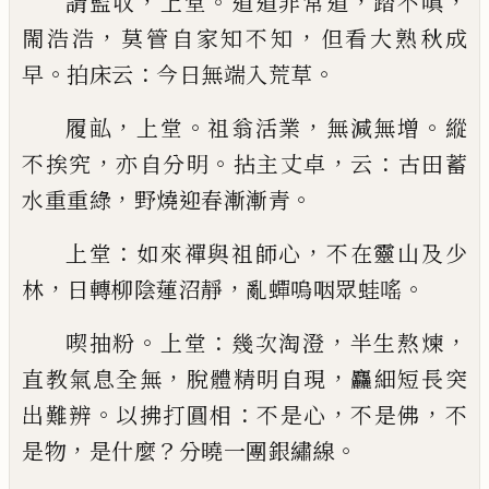
，
。
，
，
請監収
上堂
道道非常道
踏不嗔
，
，
閙浩浩
莫管自家
知不知
但看大熟秋成
。
：
。
早
拍床云
今日無端入荒草
，
。
，
。
履畆
上堂
祖翁活業
無減無增
縱
，
。
，
：
不挨究
亦自分明
拈主丈卓
云
古田蓄
，
。
水重重綠
野燒迎春漸漸青
：
，
上堂
如來禪與祖師心
不在靈山及少
，
，
。
林
日轉柳陰
蓮沼靜
亂蟬嗚咽眾蛙嗂
。
：
，
，
喫抽粉
上堂
幾次淘澄
半生熬煉
，
，
直教氣息全無
脫
體精明自現
麤細短長突
。
：
，
，
出難辨
以拂打圓相
不是
心
不是佛
不
，
？
。
是物
是什麼
分曉一團銀繡線