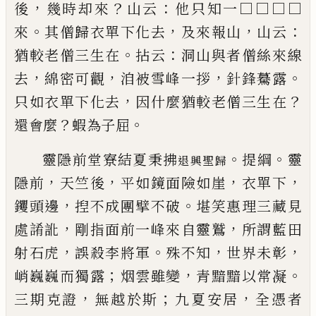
，
？
：
後
幾時却來
山云
他只知一
□□□□
。
，
，
：
來
其僧歸
衣單下化去
及來報山
山云
。
：
猶較老僧三生在
拈云
洞山與者僧絲來線
，
，
，
。
去
綿密可觀
洎被雪峰一拶
針
鋒驀露
，
？
只如衣單下化去
因什麼猶較老僧三生在
？
。
還會麼
蝦為子屈
。
。
靈隱前堂寮結夏秉拂
提綱
靈
退興聖歸
，
，
，
，
隱前
天竺後
平如鏡面險如崖
衣單下
，
。
钁
頭
邊
揑不成團擘不破
堪笑惠理三藏見
，
，
處誵訛
剛指
面前一峰來自靈鷲
所謂藍田
，
。
，
，
射石虎
誤殺李將軍
殊不知
世界未彰
；
，
。
峭巍巍而獨露
烟雲雖變
青黯黯
以常凝
，
；
，
三期克證
無越於斯
九夏安居
全憑者