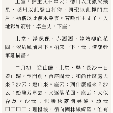
，
：
上堂
拈主丈召眾云
德山以此撒火飛
，
，
星
趙州以此
登山打狗
興聖以此撑門拄
，
。
，
戶
衲僧以此渡水穿雲
若喚作主丈子
入
。
，
。
地獄如箭射
卓主丈
下座
。
，
，
上堂
淨倮倮
赤洒洒
婷娉柳底花
，
。
，
：
間
依約風前月下
拍床一下
云
僧繇妙
。
筆難描畵
，
，
：
二月初十遊山歸
上堂
舉
長沙一日
，
，
：
遊山歸
至門前
首座問云
和尚什麼處去
？
：
。
：
？
來
沙云
遊山來
座云
到什
麼處來
沙
：
，
。
：
云
始隨芳草去
又逐落花回
座云
大似
。
：
。
春
意
沙云
也勝秋露滴芙蕖
頌云
：
，
，
□□□□
理機梭
徧
向園林織綺羅
唯有