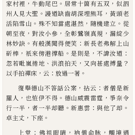
，
。
，
家村裡
牛動尾巴
居常十箇有五双
似泗
。
，
州人見大聖
謾道缺齒胡深
埋熊耳
黃頭老
。
，
。
活陷雪山
殊不知當處湛然
隨機建
立
從
，
，
，
朝至夜
對汝小參
全彰鷺嶺真規
漏綻少
。
：
林妙
訣
有般漢聞得便笑
新長老弗解上山
，
。
，
：
斫棒
祇來傍
港撑船
是則是
不諱汝道
、
，
？
忽若毗嵐捲地
洪浪拍天
又向甚處搏量
，
：
。
以手拍禪床
云
放過一著
，
：
復舉德山不答話公案
拈云
者僧是新
，
。
，
羅人
也恠伊
不得
德山威震雷霆
爭奈令
，
。
：
。
行一半
者一半却聽
新
惠雲
與他了却
，
。
卓主丈
下座
：
，
，
上堂
佛祖眼睛
衲僧命脉
觸境遇