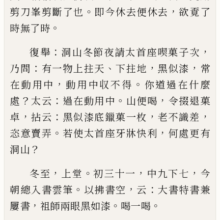
。
，
剪刀峯剪斷了也
即今休去便休去
欲
覔了
。
時無了時
：
，
復舉
洞山冬節夜請太首座喫菓子次
：
、
，
，
乃問
有一物
上拄天
下拄地
黑似漆
常
，
。
在動用中
動用中収不得
你道過在什麼
？
：
。
，
處
太云
過在動用中
山便喝
令掇退
菓
，
：
，
，
卓
拈云
黑似漆底鑞菓一枚
老不識差
。
，
恣意賣弄
若使太首座牙牀快利
何處更有
？
洞山
，
。
，
，
冬至
上堂
初三十一
中九下七
今
。
，
：
朝總入書雲筆
以
拂書空
云
大書特書兼
，
。
。
屢書
祖師兩眼黑如漆
喝一
喝