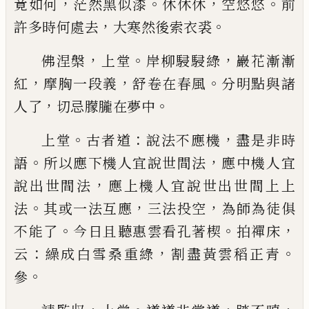
，
。
，
。
竟如何
茫然黑
似漆
休休休
空悠悠
前
，
。
許多時何處去
大寒然後索
衣裘
，
。
，
佛涅槃
上堂
岸柳駸駸綠
巖花漸漸
，
，
。
紅
摩胸一段義
舒卷在春風
分明點與諸
，
。
人了
切忌
朦
朧在夢中
。
：
，
上堂
古者道
說法不應機
盡是非時
。
，
語
所以應下機
人宜說世間法
應中機人宜
，
說出世間法
應上機人
宜說世出世間上上
。
，
，
法
其或一法互應
三法投空
為
師為徒俱
。
。
，
不能了
今日且聽惠雲看孔著楔
拍禪床
：
，
。
云
繰成白雪桑重綠
割盡黃雲稻正青
。
參