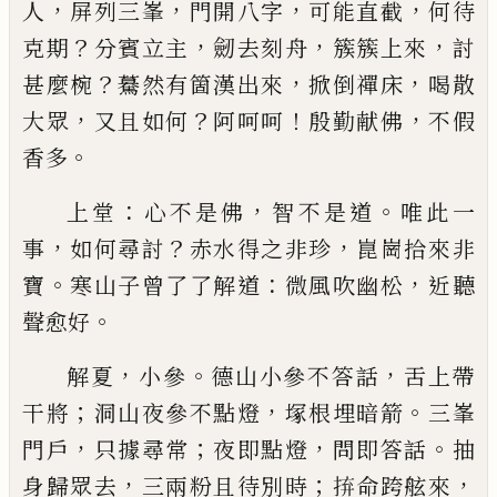
，
，
，
，
人
屏列三峯
門
開八字
可能直截
何待
？
，
，
，
克期
分賓立主
劒去刻舟
簇
簇上來
討
？
，
，
甚麼椀
驀然有箇漢出來
掀倒禪床
喝散
，
？
！
，
大眾
又且如何
阿呵呵
殷勤献佛
不假
。
香多
：
，
。
上堂
心不是佛
智不是道
唯此一
，
？
，
事
如何尋討
赤水
得之非珍
崑崗拾來非
。
：
，
寶
寒山子曾了了解道
微風
吹幽松
近聽
。
聲愈好
，
。
，
解夏
小參
德山小參不答話
舌上帶
；
，
。
干將
洞山夜參
不點燈
塚根埋暗箭
三峯
，
；
，
。
門戶
只據尋常
夜即點燈
問即答話
抽
，
；
，
身歸眾去
三兩粉且待別時
𢬵
命跨舷
來