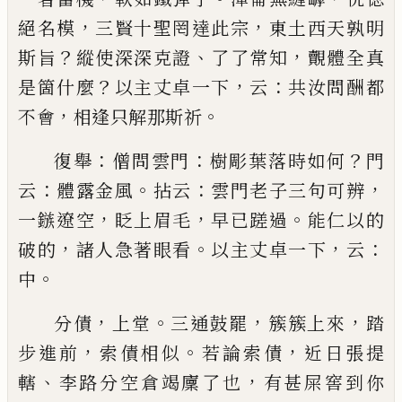
，
，
絕名模
三賢十聖罔達此宗
東土西天孰明
？
、
，
斯旨
縱使深深克證
了了常知
覿體
全真
？
，
：
是箇什麼
以主丈卓一下
云
共汝問酬都
，
。
不會
相逢只解那斯祈
：
：
？
復舉
僧問雲門
樹彫葉落時如何
門
：
。
：
，
云
體露金風
拈
云
雲門老子三句可辨
，
，
。
一鏃遼空
眨上眉毛
早
已
蹉
過
能仁以的
，
。
，
：
破的
諸人急著眼看
以主丈卓一下
云
。
中
，
。
，
，
分債
上堂
三通鼓罷
簇簇上來
踏
，
。
，
步進前
索債相似
若論索債
近日張提
、
，
轄
李路分空倉竭廩了也
有甚
屎窖到你