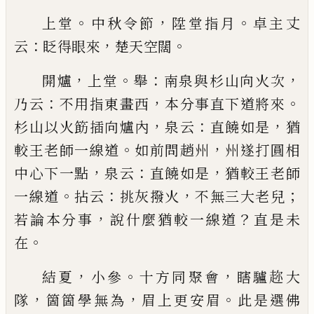
。
，
。
上堂
中秋令節
陞堂指月
卓主丈
：
，
。
云
眨得眼來
楚天
空闊
，
。
：
，
開爐
上堂
舉
南泉與杉山向火次
：
，
。
乃云
不用指東畫
西
本分事直下道將來
，
：
，
杉山以火筯插向爐內
泉云
直饒如是
猶
。
，
較王老師一線道
如前問趙州
州遂打
圓相
，
：
，
中心下一點
泉云
直饒如是
猶較王老師
。
：
，
；
一線
道
拈云
挑
灰
撥火
不無三大老兒
，
？
若論本分事
說什
麼猶較一線道
直是未
。
在
，
。
，
結夏
小參
十方同聚會
瞎驢趂大
，
，
。
隊
箇箇學無為
眉
上更安眉
此是選佛