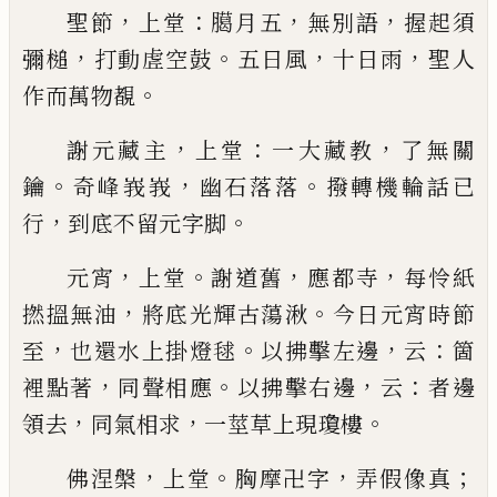
，
：
，
，
聖節
上堂
臈月五
無別語
握起須
，
。
，
，
彌槌
打動虗空鼓
五日風
十日雨
聖人
。
作而萬物覩
，
：
，
謝元藏主
上堂
一大藏教
了無關
。
，
。
鑰
奇峰峩峩
幽石
落落
撥轉機輪話
已
，
。
行
到底不留元字脚
，
。
，
，
元宵
上堂
謝道舊
應都寺
每怜紙
，
。
撚搵無油
將底光
輝古蕩湫
今日元宵時節
，
。
，
：
至
也還水上掛燈毬
以拂
擊左邊
云
箇
，
。
，
：
裡點著
同聲相應
以拂擊右邊
云
者邊
，
，
。
領去
同氣相求
一莖草上現瓊樓
，
。
，
；
佛涅槃
上堂
胸摩卍字
弄假像真