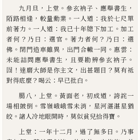
，
。
、
，
九月旦
上堂
參玄衲子
應舉書生
，
。
：
陌路相逢
較量勳
業
一人道
我於七尺單
。
：
。
前著力
一人道
我
已
十年牕
下加工
加工
？
：
。
？
：
者何
乃曰
選官
著力者何
乃曰
選
。
，
。
：
佛
閉
門造車雖異
出門合轍一同
惠雲
，
。
未能詰問應舉書
生
且要勘辨參玄衲子
！
，
？
㘞
達磨大師是你主文
出甚
題目
莫有祗
？
：
。
對得底麼
喝云
早
已
批白
，
。
，
，
臈八
上堂
黃面老
初成道
誇詫一
。
，
場相皷倒
雪嶺峨
峨雪未消
星河湛湛星猶
。
，
。
皎
諸人冷地眼開時
莫似
貧兒拾得寶
：
，
。
上堂
一年十二月
過了無多日
乃事