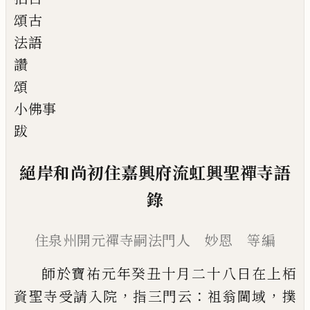
頌古
法語
讚
頌
小佛事
跋
絕岸和尚初住嘉興府流虹興聖禪寺語
錄
住泉州開元禪寺嗣法門人 妙恩 等編
師於寶祐元年癸丑十月二十八日在上栢
，
：
，
資聖寺
受請入院
指三門云
祖翁閫域
撲