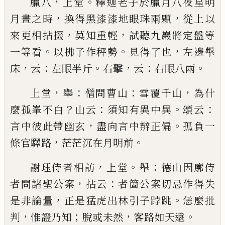
，
。
臘八
上堂
釋迦老子於臘月八夜星明
，
，
月晝之時
換
得黑漆漆地眼珠兩顆
從上以
，
，
來更相拈掇
莫知重
輕
試聽九巖將定盤等
。
。
，
一等看
以拂子作秤勢
見得
了也
左邊擊
，
：
。
，
：
。
床
云
左眼半斤
右擊
云
右眼八兩
，
：
：
，
上堂
舉
僧問曹山
雪覆千山
為什
？
：
。
：
麼孤峯不白
山云
須知有異中異
頌云
，
。
言中彼此帶幽玄
盡向言中辨
正偏
孤負一
，
。
條官驛路
茫茫沉在月明前
，
。
：
謝珏侍者相訪
上堂
舉
德山因廓侍
，
：
者問諸聖公案
拈云
者箇公案切忌作得失
，
。
是非論量
正是猛虎出
林引子
𨁝
跳
恁麼批
，
；
，
。
判
惟證乃知
脫或未然
客路如
天遠