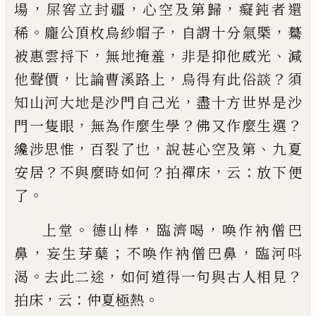
，
，
，
場
屎窖立封疆
心空及第歸
癡
鈍者還
。
，
，
稀
龐公頂枚烏紗帽子
自謂十分氣槩
驀
，
，
、
被
惠雲捋下
無地掩羞
非是抑他威光
減
，
，
？
他聲價
比論
曹溪路上
烏得有此俗談
須
，
知山河大地是沙門自
己
光
盡十方世界是沙
，
？
？
門一隻眼
無為作麼生學
佛
又作麼生選
，
，
、
纔涉思惟
百裂了也
說甚心空及第
九
夏
？
？
，
：
安居
不與麼時如何
拍禪床
云
放下便
。
了
。
，
，
上堂
德山棒
臨濟喝
喚作衲僧巴
，
；
，
鼻
妄生芽蘖
不喚
作衲僧巴鼻
臨河呌
。
，
？
渴
去此二途
如何道得一句與
古人相見
，
：
。
拍床
云
仲夏極熱