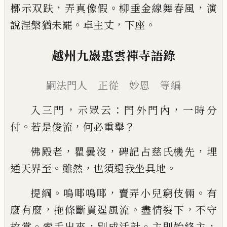
，
。
，
槨示双趺
弄真像
假
柳垂金線舞春風
演
。
，
。
說涅槃猶未罷
卓主丈
下座
越州九巖惠雲禪寺語錄
嗣法門人 正從 妙恩 等編
，
：
，
入三門
示眾云
門外門內
一時分
。
，
？
付
若是俊流
何必
重舉
，
，
，
佛殿老
瞿曇沒
碑
記占慈氏機先
埋
。
，
。
通天界至
雖然
也須還我坐具地
。
，
。
提綱
嗚㖿嗚㖿
賣弄小兒窮伎倆
有
，
。
，
麼有麼
拖條斷
貫逞風流
盡情裂下
不守
。
，
。
，
故常
索手出來
別成活計
主則始終主