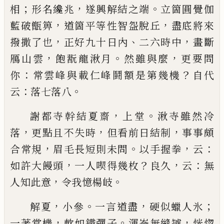
；
，
。
相
形名纔兆
遂興
解結之端
立箇圓覺伽
，
，
藍破甑
箅
道箇平等性智盌
脫丘
盡底將來
，
、
，
撥撒了也
正好九十日內
二六時中
畫斷
，
。
，
鴈山雲
飽翫龍湫月
然雖與麼
更要問
：
？
你
常雲
峰與載仁峰鬪額是第幾機
自代
：
。
云
落七落八
，
。
謝都寺幹結夏齋
上堂
湫寺雖然冷
，
，
，
落
更點且不失
時
但看前日結制
事事頗
，
。
，
：
合常規
眉毛長短則未問
以手握拳
云
，
？
，
：
如許大饅頭
一人喫得幾枚
良久
云
無
，
。
人知此意
令我憶楊岐
，
。
，
；
解夏
小參
一言道盡
硬似蠟人氷
，
。
，
一著當機
軟如鐵
彈子
渾崙無縫罅
恍惚