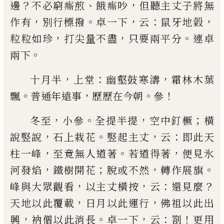
？
、
，
邊
不必窮
𤺊
煎
餓
𤺊
吵
但
聽主丈子將無
，
。
，
：
，
作有
別行標撥
卓一下
云
鼠牙地糓
，
，
。
粒粒如珍
打尖
量不盡
只要兩平分
連卓
。
兩下
，
：
，
十月半
上堂
幽壑鼓寒濤
霜林木葉
。
，
。
！
飄
普通年遠事
歷歷在今朝
參
，
。
，
；
冬至
小參
全提半提
空中釘橛
橫
，
。
，
：
說竪說
石上栽花
竪起主丈
云
即此天
，
。
，
柱一峰
至竟無人道著
若道得
著
便見氷
，
；
，
。
河發焰
鐵樹開花
脫或不然
轉作展旗
，
，
：
？
峰
與大眾觀看
以主丈橫按
云
還見麼
，
，
天地以此覆載
日月以此運行
佛祖以此出
，
。
，
：
！
興
衲僧以此消長
卓一
下
云
劄
更用