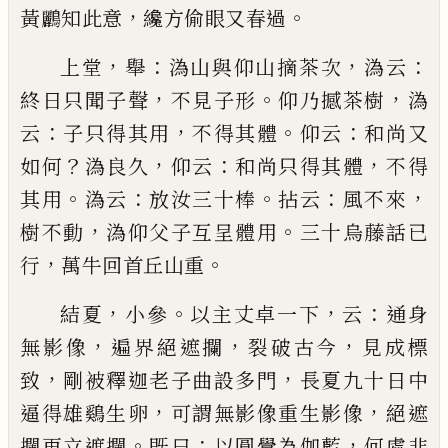
，
。
黃鸝知此意
纔方偷眼又春過
，
：
，
：
上堂
舉
溈山與仰山摘茶次
溈云
，
。
，
終日只聞子聲
不
見子形
仰乃撼茶樹
溈
：
，
。
：
云
子只得其用
不得其體
仰
云
和尚又
？
，
：
，
如何
溈良久
仰云
和尚只得其體
不得
。
：
。
：
，
其
用
溈云
放汝三十棒
拈云
風不來
，
。
樹不動
溈仰父子
互呈體用
三十烏藤話
已
，
。
行
萬牛回首丘山重
，
。
，
：
結夏
小參
以主丈卓一下
云
通身
，
，
，
無影像
遍界絕遮
攔
裂破古今
見成標
，
，
致
剛被釋迦老子曲設多門
長
夏九十日中
，
，
逼得雄鷄生卵
可謂無影像重生影像
絕遮
。
：
，
攔再立遮攔
既曰
以圓覺為伽藍
何處非