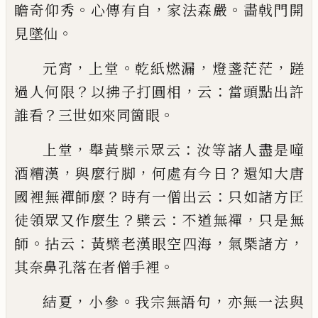
。
，
。
瞻奇仰秀
心傳有自
家法森嚴
畵戟門開
。
見墜仙
，
。
，
，
元宵
上堂
乾紙燃漏
燈盞茫茫
蹉
？
，
：
過人何限
以拂子
打圓相
云
當頭點出許
？
。
誰看
三世如來同箇眼
，
：
上堂
舉黃檗示眾云
汝等諸人盡是噇
，
，
？
酒糟漢
與麼
行脚
何處有今日
還知大唐
？
：
國裡無禪師麼
時有一
僧出云
只如諸方
𭅕
？
：
，
徒領眾又作麼生
檗云
不道無
禪
只是無
。
：
，
，
師
拈云
黃檗老漢眼空四海
氣槩諸方
。
其
奈鼻孔落在者僧手裡
，
。
，
結夏
小參
我宗無語句
亦無一法與