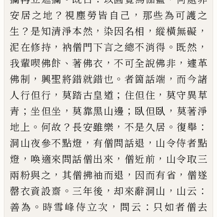
？
，
安居
之地
視塵勞皆自
己
那些為可護之
？
，
，
，
生
是知清淨本
然
染因名相
縱橫無礙
，
。
，
泥在修持
衲僧門下言之總
不消得
既然
、
，
，
我輩喫佛
飰
著佛衣
不可全說佛非
遽
革
，
。
，
佛制
興聖將錯就錯也
者箇話端
而今諸
，
；
，
人行但
行
莫踏古皇道
住
但
住
莫守異草
；
，
；
，
青
坐但坐
莫靠黑
山邊
臥但臥
莫著淨
。
？
，
。
：
地上
何故
長安雖樂
不是久居
復舉
，
，
洞山夜參不點燈
有僧問話退
山令侍者點
，
，
，
燈
喚適來問話僧出來
僧近前
山令取三
，
，
，
兩粉與之
其
僧拂袖而退
因而有省
僧遂
。
，
，
：
罄衣資設齋
三年後
却
來辭洞山
山云
。
，
：
善為
時雪峰侍立次
問云
只如者僧
去