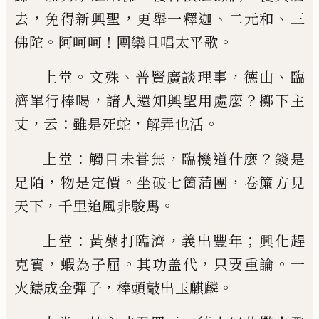
，
，
、
、
去
免得新興聖
更舉一釋迦
二元和
三
。
！
。
佛陀
阿
呵呵
團欒且唱太平歌
。
、
，
、
上堂
文殊
普賢廣談理事
德山
臨
，
？
濟單行棒喝
諸人
還知興聖用處麼
擲下主
，
：
，
。
丈
云
雖是死蛇
解弄也活
：
，
？
上堂
觸目未甞無
臨機道什麼
錢是
，
。
，
足陌
物是定價
坐破七箇蒲團
卷簾方見
，
。
天下
千里追風非駿馬
：
，
；
上堂
黃蘗打臨濟
義出豐年
興化趕
，
。
，
。
克賓
蝦為子屈
其功盖代
只要重論
一
，
。
火鑄成金彈子
棒頭敲出玉
麒麟