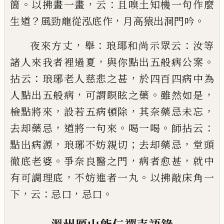
。
，
：
箇
以
拂畫一畫
云
且嗅土知機一句作麼
？
，
。
生道
風勁龍從
泓底作
月高猿出洞門吟
，
：
：
夜來方丈
舉
琅瑘和尚示眾云
汝等
，
。
諸人來我者裡
過夏
與你點出五般病公案
：
，
拈云
琅琊老人慈悲之
甚
於四百四病中為
，
。
，
人點出五般病
可謂瞑眩之藥
雖然如是
，
，
，
檢點將來
設若五病頓除
其奈藥忌未忘
，
。
。
：
去却藥忌
道將一句來
喝一喝
師拈云
，
；
，
點出病源
琅
琊不妨親切
去却藥忌
堂頭
。
，
，
徹底老婆
爭奈良醫之
門
病者愈甚
就中
，
。
有可調理底
不妨進者一丸
以拂
敲床角一
，
：
，
。
下
云
忌口
忌口