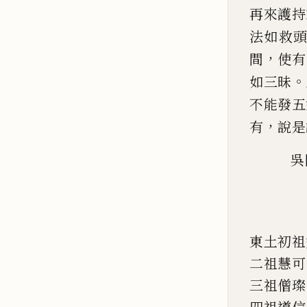
再
來護持
法如救
，
間
使有
。
如三昧
不能發五
，
有
說是
吳
東土初祖
二祖慧可
三祖僧璨