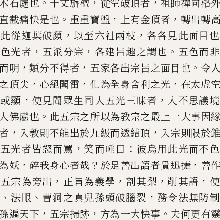
。
，
，
木石處也
千丈旃檀
從空破頂者
祖師禪向格
。
，
，
直截痛快是也
重重
寶盤
上有金頂者
轉出轉
。
，
，
此從迦
葉破顏
以至六祖兩枝
各各見此面目也
，
，
。
五色光者
五派分宗
各建旨趣之謂也
五色而非
，
，
。
而明
類分不得者
五家各出宗旨
之面目也
令
，
，
，
之頂尖
心絕聞雷
化為全身舍利之光
在太虗
，
，
隱或
顯
使見聞眾生同入五光三昧者
入不思議境
。
入佛處也
此五宗之所以為教宗之最上
一大事因
，
，
者
入教則不能出於
九級而透結頂
入宗則限於
，
：
聞五
光者皆怒而罵
笑而唾曰
彼烏用此光而不色
，
？
，
為妖
碎我身心者哉
於是善出語者貴迅
捷
善
，
，
，
，
數五宗為旁出
正旨為義學
剖其梨
削其語
使
、
、
，
仰
法眼
曹洞之真兒
孫頭破腦裂
務令法無防制
，
，
。
孫遍天
下
五宗掃跡
方為一大快事
夫何更有