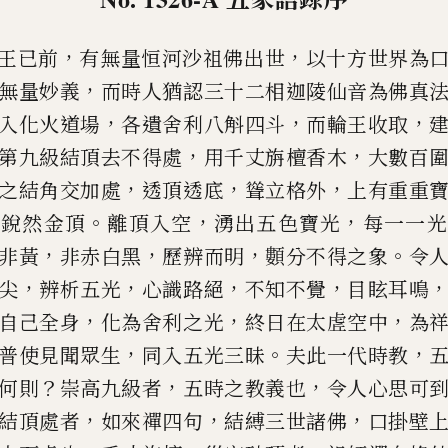
，
，
王
已
前
有無量恒河沙祖佛出世
以十方世界
為
，
無量妙義
而時人猶認三十二
相迦陵仙音為佛真
，
，
，
入化火道場
各遺舍利八斛四斗
而輪王收取
，
，
第九級結頂去不得處
用千丈旃檀香木
大數百
，
，
，
之結角交加處
透頂透底
聳立格
外
上有重重
。
，
，
有銳然金頂
離頂入
空
湧出五色寶光
每一一光
，
，
，
。
非黃
非
赤白黑
歷辨而明
䫫分不得之象
令
，
，
，
，
尖
辨析五光
心識路絕
不知不覺
目眩耳鳴
，
，
，
自
己
全身
化為舍利之光
終日在太
虗空中
為
，
。
，
普使見聞眾生
同入五
光三昧
夫此一代時教
？
，
，
何則
崇
高九級者
五時之教義也
令人心思可
，
，
，
結頂處者
如來禪四句
結縛三世諸佛
口掛壁