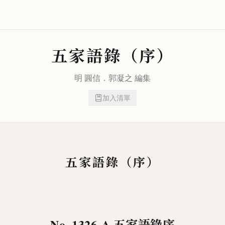
五家語錄（序）
明 圓信．
郭凝之
編集
加入清單
五家語錄（序）
No. 1326-A
五家語錄序