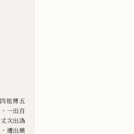
四
祖傳五
，
一
一出百
。
丈次出溈
，
遷
遷出藥