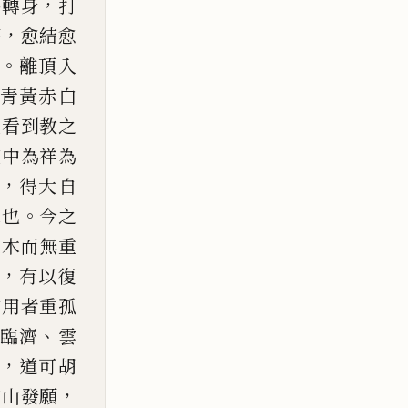
，
外轉身
打
，
高
愈結愈
。
離頂入
青黃赤白
人看到教之
空中為祥為
，
得大
自
。
緣也
今之
錐木而無重
，
有以
復
作用者重孤
、
臨濟
雲
，
道可胡
，
靈山發願