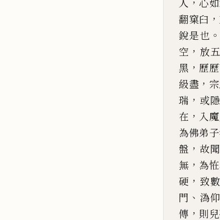
，
人
心如
，
翻窠臼
銳是也
，
空
放
，
黑
歷歷
，
級盡
宗
，
瑞
或
，
在
入魔
為佛弟子
，
盤
故
，
無
為恠
，
硬
致
、
門
溈
，
傳
則兒