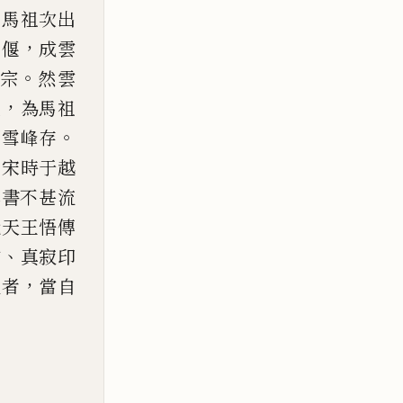
。
馬
祖次出
，
門偃
成雲
。
宗
然雲
，
敘
為馬祖
。
嗣
雪峰存
。
宋時于越
其書不甚流
元天
王悟傳
、
信
真寂印
，
眼者
當自