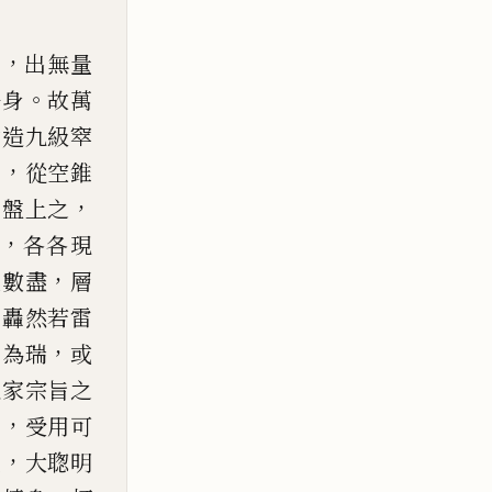
，
口
出無量
。
法身
故萬
建造九級窣
，
圍
從空錐
，
寶盤上之
，
各各現
，
人數盡
層
，
轟
然若雷
，
祥為瑞
或
五家宗旨之
，
到
受用可
，
上
大聦明