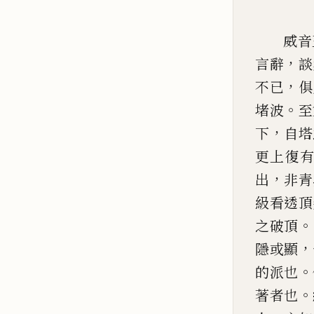
威音
，
言辭
談
，
不
已
俱
。
堵波
至
，
下
自塔
更上復
，
出
非青
級看
透頂
。
之破頂
，
隱或顯
。
的派也
。
著
者也