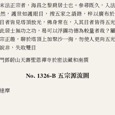
，
。
，
末法正宗者
海昌之黎肩居士也
參尋既久
入
，
，
，
頭然
護世如護眼目
搜五家之
語錄
梓以廣布於
，
，
目者皆見塔頂
放光
佛身常在
入其目者皆得五
，
？
此居士無功之功
曷可以浮圖功德為較量者哉
，
，
宗正趣
聊於塔頂上加聚沙一掬
勿使人更向五
，
說非
失取雙目
門鄧蔚山天壽聖恩禪寺於密法藏和南撰
No. 1326-B
五宗源流圖
達摩