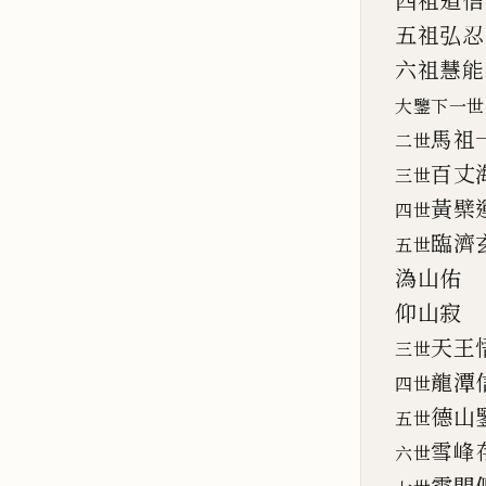
四祖道信
五祖弘忍
六祖慧能
大鑒下一世
馬祖
二世
百丈
三世
黃檗
四世
臨濟
五世
溈山佑
仰山寂
天王
三世
龍潭
四世
德山
五世
雪峰
六世