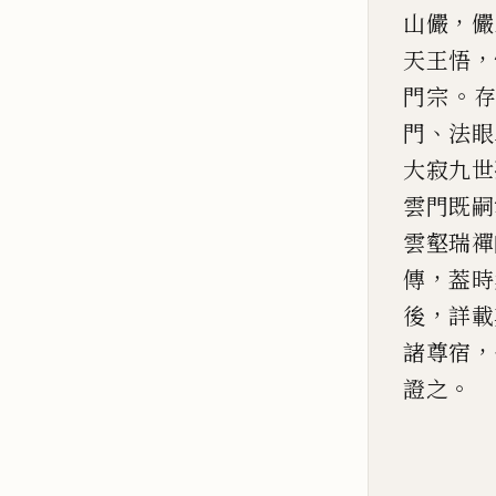
，
山儼
儼
，
天王悟
。
門宗
、
門
法眼
大寂
九世
雲門既嗣
雲壑瑞禪
，
傳
葢時
，
後
詳載
，
諸尊宿
。
證之