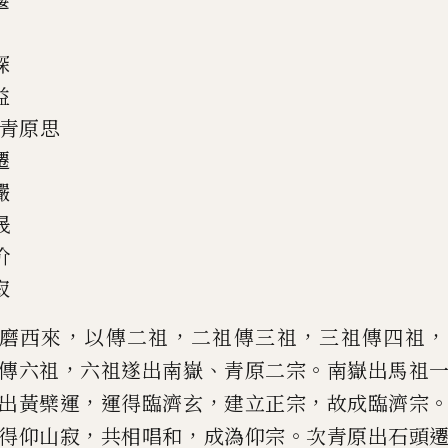
偃
琛
益
青原思
遷
儼
晟
价
寂
，
，
，
，
磨西來
以傳二祖
二祖傳三祖
三祖傳四祖
，
、
。
傳六祖
六祖遂出南嶽
青原二宗
南
嶽出馬祖
，
，
，
出黃檗運
運得臨濟玄
建立正宗
故成臨濟宗
，
，
。
得仰山寂
共相唱和
成溈仰宗
次青原出石頭