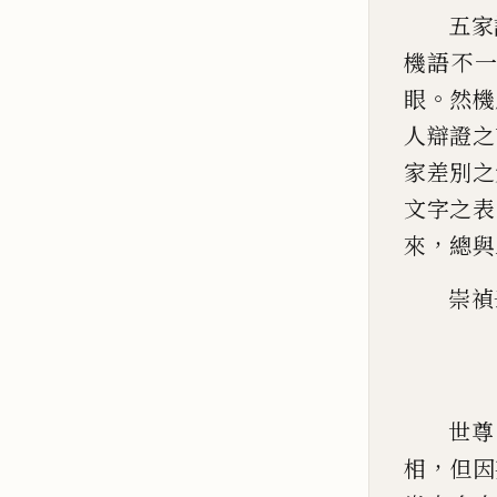
五家
機語不
。
眼
然機
人辯證之
家差
別之
文字之表
，
來
總與
崇禎
世尊
，
相
但因