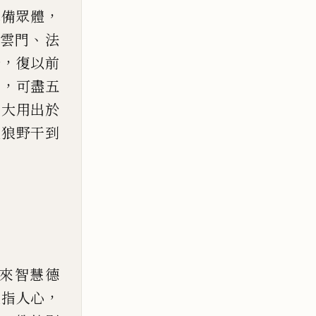
，
禪
備眾體
、
雲門
法
，
錄
復以前
，
者
可盡五
機大用出於
狐狼野干到
來
智慧德
，
直指人心