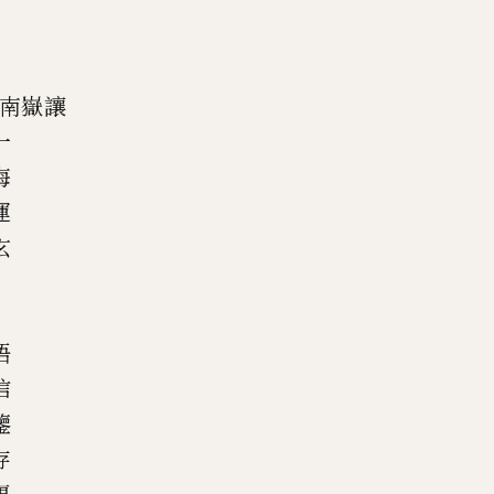
南嶽讓
一
海
運
玄
悟
信
鑒
存