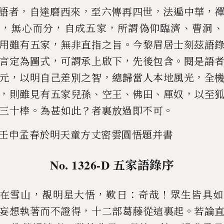
，
，
，
，
語者
自達磨西來
至六傳再四世
法遍中華
，
，
，
、
、
一
無
心而分
自成五家
所謂偽仰臨
濟
曹洞
，
。
用雖有五家
無非直指之旨
今黎眉居士刻茲語
，
，
。
言定為圖
式
可謂承上啟下
先後包含
閱是語
，
，
，
元
以明自
己
差別之智
總歸當人本地風光
全
，
、
、
、
，
則雖見有五家兒孫
空王
佛
田
厙奴
以至
。
？
。
三十棒
為甚如此
者裏放過即不可
壬申孟春
於明天童方丈密雲圓悟題并書
No. 1326-D
五家語錄序
，
，
：
！
在雪山
覩明星大悟
歎曰
奇哉
眾生皆具如
，
。
妄想執著而不證得
十二部葛藤從
這裏起
若論