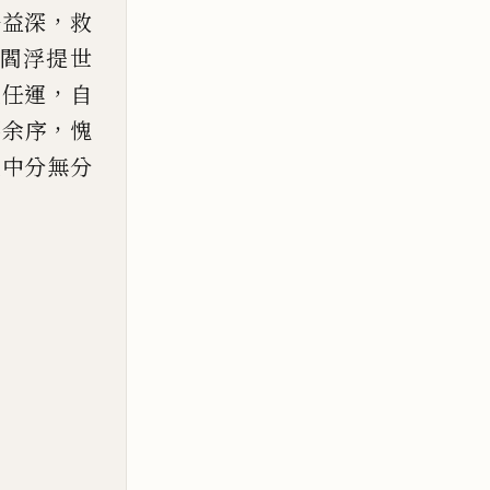
，
法益深
救
閻浮提世
，
光任運
自
，
屬
余序
愧
光中分無分