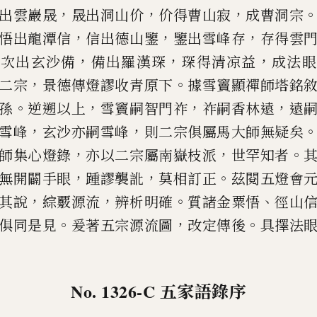
，
，
，
出雲巖晟
晟出洞山价
价得曹山寂
成曹洞宗
，
，
，
悟出龍潭信
信出德山鑒
鑒出雪峰
存
存得雲
，
，
，
存次出玄沙備
備出羅漢
琛
琛得清凉益
成法眼
，
。
二宗
景德傳
燈謬收青原下
據雪竇顯禪師塔銘
。
，
，
，
孫
逆遡以上
雪竇嗣智門祚
祚嗣香林遠
遠
，
，
雪峰
玄沙亦嗣雪峰
則二宗俱屬
馬大師無疑矣
，
，
。
師集心燈錄
亦
以二宗屬南嶽枝派
世罕知者
，
，
。
無開闢手眼
踵謬襲訛
莫相訂正
茲閱五燈會
，
，
。
、
其說
綜覈源流
辨析明確
質諸金粟
悟
徑山
。
，
。
俱同是見
爰著五宗源流
圖
改定傳後
具擇法
No. 1326-C
五家語錄序