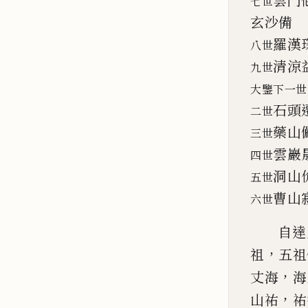
雲門
七世
玄沙備
羅漢
八世
清涼
九世
大鑒下一世
石頭
二世
藥山
三世
雲巖
四世
洞山
五世
曹山
六世
自達
，
祖
五祖
，
丈海
海
，
山祐
祐