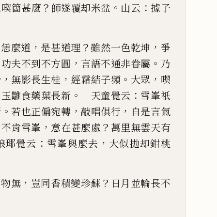
？
。
：
眾喫箇甚麼
師遂覆
却米盆
山云
據子
，
？
，
山恁麼道
是甚道理
雖然一色
乾坤
爭
：
，
。
功夫不到不方
圓
言語不通非眷屬
乃
，
，
。
，
砂
無影長生桂
經霜結子頻
大眾
喫
，
。
：
玉雛食藥葉長新
天童覺云
雪峯祇
。
，
，
斷
若也正偏宛轉
敲唱
俱行
自是言氣
，
？
山不肯雪
峯
意在甚麼處
萬里無雲天有
：
，
瑘覺云
雪峯與麼去
大似拋却鉗桃
，
？
一物無
豈同香積變珍蘇
日
月並輪長不