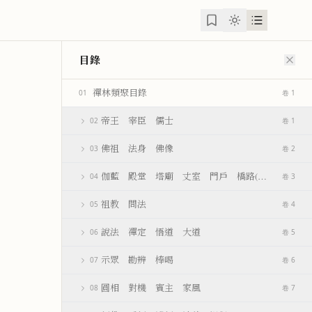
目錄
禪林類聚目錄
01
卷 1
帝王 宰臣 儒士
02
卷 1
佛祖 法身 佛像
03
卷 2
伽藍 殿堂 塔廟 丈室 門戶 橋路(并附)
04
卷 3
祖教 問法
05
卷 4
說法 禪定 悟道 大道
06
卷 5
示眾 勘辨 棒喝
07
卷 6
圓相 對機 賓主 家風
08
卷 7