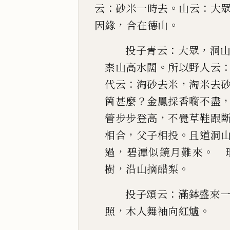
：
。
：
云
砂米一時去
山云
大
，
。
因緣
合在德山
：
，
投子青云
大眾
洞
。
柰山高水闊
所以野人云
：
，
代云
淘砂去米
淘米去
？
箇甚麼
金鳳採
香㘅不盡
，
管步步登高
不覺草鞋跟
，
。
相合
父子相投
且道洞
，
。
過
碧潭似鏡月難
來
琅
，
。
樹
沿
山摘醋梨
：
投子頌云
滿鉢盛來
，
。
照
木人舞袖向紅爐