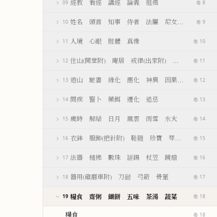
經教 看經 講經 論義 祖偈
09
卷 8
姓名 頭首 知事 侍者 法屬 尼女 行童
10
卷 9
人境 心眼 肢體 真像
11
卷 10
住山(開堂附) 庵居 戒律(出家附) 禮拜 參學 
12
卷 11
遊山 馳書 緣化 應化 神異 因果 沐浴 偃息
13
卷 12
問疾 醫卜 藥餌 遷化 追忌
14
卷 13
歲時 解結 日月 風雲 雨雪 水火
15
卷 14
衣鉢 服飾(把針附) 鞋韈 珍寶 琴碁(書𦘕樂附)
16
卷 15
法器 槌拂 數珠 缾錫 杖笠 鏡扇
17
卷 16
器用(碓磨車附) 刀劒 弓箭 骨董
18
卷 17
糧食 齋粥 餬餅 五味 茶湯 蔬菜
19
卷 18
糧食
卷 18