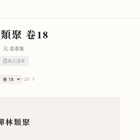
林類聚
卷18
元
道泰
集
加入清單
/
20
禪林類聚