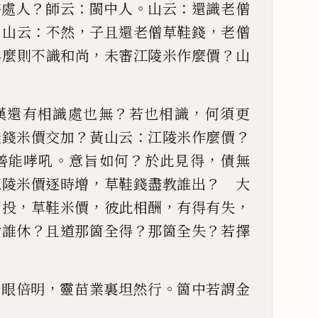
？
：
。
：
甚處人
師云
閩中人
山云
還
識老僧
？
：
，
，
山云
不然
子且還
老僧草鞋錢
老僧
，
？
與麼則
不識和尚
未審江陵米作麼價
山
？
，
漢還有相識處也無
若也相
識
何須更
？
：
？
鞋錢米價交加
黃山云
江陵米作麼價
。
？
，
善
能哮吼
意旨如何
於此見得
債無
，
？
江陵米價逐時增
草鞋錢盡教誰出
大
，
，
，
，
相投
草鞋米價
彼此相酬
有
得有失
？
？
？
肯誰休
且道那箇
全得
那箇全失
若擇
，
。
逢眼倍明
靈苗業裏坦然行
箇中若謂金