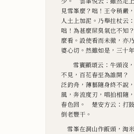
。
：
少
雲峯悅云
雖然疋
？
！
見雪峯麼
咄
王令
稍嚴
。
人土
上加泥
乃舉拄杖云
！
咄
為甚麼屎臭氣也不知
。
，
麼看
設使看而未徹
亦
。
，
婆心切
然
雖如是
三十
：
雪竇顯頌云
牛頭沒
，
？
不見
百花春至為誰開
，
泛釣舟
薄藝隨身終不
說
，
，
風
奔流
度刃
唱拍相隨
。
：
春色回
楚安方云
打
。
倒老豐干
，
雪峯在洞山作飯頭
淘