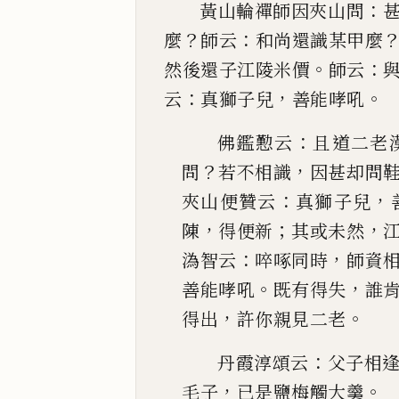
：
黃山輪禪師因夾山問
？
：
麼
師云
和尚還識某甲麼
。
：
然後還子江陵米價
師云
：
，
。
云
真獅子兒
善能
哮吼
：
佛鑑懃云
且道二老
？
，
問
若不相識
因甚却問
：
，
夾山便贊云
真獅子兒
，
；
，
陳
得便新
其或
未然
：
，
溈
智云
啐
啄
同時
師資
。
，
善能哮吼
既有得失
誰
，
。
得出
許你親見二老
：
丹霞淳頌云
父子相
，
。
毛子
已
是鹽梅觸大羹