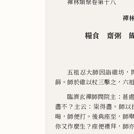
禪林類聚卷第十八
禪
糧食 齋粥 
，
五祖忍大師因詣碓坊
。
，
篩
師於碓以杖三擊之
六
：
臨濟玄禪師問院主
甚
？
：
。
盡不
主云
粜得盡
師以
，
。
，
喝
師便打
後典座至
師
？
，
你又作麼生
座便禮拜
師