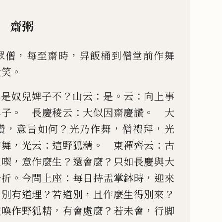
齋粥
，
，
眾僧
每至齋時
舁飯桶到
僧堂前作舞
。
大笑
？
：
。
：
麼是奴兒婢子不
山云
是
云
向上事
。
：
。
婢子
長慶稜云
大似因齋慶讚
大
，
？
，
，
讚
意旨如何
光乃作舞
僧禮拜
光
，
：
。
：
作舞
光云
這野狐精
東禪齊云
古
，
？
？
來喫
意作麼生
還會麼
只如長
慶與大
。
：
，
分折
今問上座
每
日持盂掌鉢時
迎來
，
？
，
？
別
有道理
若道別
且作麼生得別來
，
？
，
被喚作野狐精
有會處麼
若未會
行脚