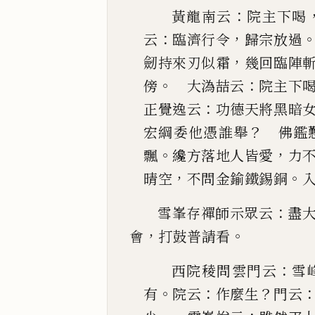
：
黃龍南云
院主下喝
：
，
云
臨濟行令
歸宗放過
，
劒持來刃似霜
幾回臨陣
。
：
傍
大溈喆云
院主下
：
正覺
逸云
功德天將黑暗
？
宏綱委他憑誰舉
佛鑑
。
，
飄
纔方落地人皆愛
力
，
。
晴空
不
問金鍮鐵錫銅
：
雪峯存禪師示眾云
盡
，
。
會
打鼓普請看
：
西院稜問雲門云
雪
。
：
？
有
院云
作麼生
門云