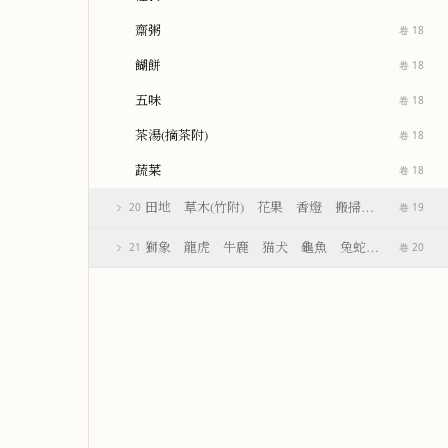
齋粥
卷 18
餬餅
卷 18
五味
卷 18
茶湯(摘茶附)
卷 18
蔬菜
卷 18
田地 草木(竹附) 花果 香燈 搬掃 紫薪
20
卷 19
獅象 龍虎 牛鹿 猫犬 龜魚 兔蛇 飛走
21
卷 20