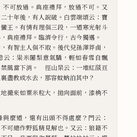
，
。
，
。
不可放過
典座禮拜
放過不
可
又
。
，
。
：
二十年後
有人說破
白雲端頌云
寶
。
，
斬蠻王
有情有理俱三段
一道寒光射斗
，
。
，
。
喝
典座禮拜
臨濟令行
古今獨邁
，
。
，
女
有智主人俱不取
後代兒
孫渾莽鹵
：
，
懃云
粜米闍
梨意氣驕
輕如春雪自飄
。
：
不禁風當下消
徑山杲云
一堆紅
𦦨
亘
，
？
入裏盡教成水去
那容蚊蚋泊其
中
，
，
大地撮來如粟米粒大
拋向
面前
漆桷不
，
？
：
峰與麼道
還有出頭不得處
麼
門云
：
。
：
不可總作野狐精見
解也
又云
狼籍不