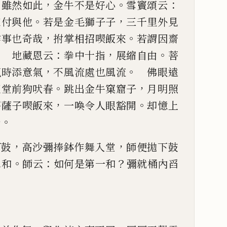
：
，
。
：
雖然如此
金牛不是好心
雪竇頌云
。
，
來付與他
若
是金毛獅子子
三千里外見
，
。
作事也奇哉
拊掌相招喫飯來
若謂因齋
。
：
，
。
地藏恩云
拳中十指
展縮
自由
菩
，
。
氣時添意氣
不風
流處也風流
佛眼遠
。
，
聖
堂前狗吠春
跳出金牛窠窟子
月明照
，
。
菩薩子喫飯來
一喚令人眼豁開
却
憶上
。
台
，
，
打鼓
高沙彌捧鉢作舞入
堂
師便拋下鼓
。
：
？
二和
師云
如
何是第一和
彌就桶內舀
。