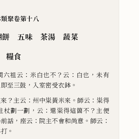
林類聚卷第十八
餬餅 五味
茶湯 蔬菜
糧食
：
？
：
，
問六祖云
米白也不
云
白也
未有
，
。
祖即至三鼓
入室密
受衣鉢
？
：
。
：
處來
主云
州中粜黃米來
師
云
粜得
，
：
？
拄杖劃一劃
云
還粜
得這箇不
主便
，
：
。
：
舉前話
座云
院主不會和尚意
師云
。
亦
打