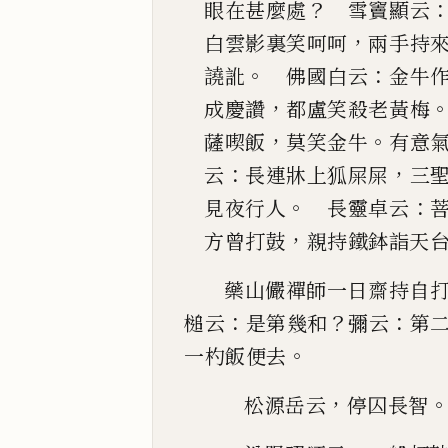
？
眼
在甚麼處
雪竇顯云
，
白雲影裏笑呵呵
兩手持
。
：
譊訛
佛國白云
金
牛
，
成慶
讚
都盧笑殺老黃梅
，
。
薩喫飯
莫笑金牛
有意
：
，
云
長連牀上狐屎屎
三
。
：
見夜行人
長靈卓云
，
方曾打鼓
親持鐵鉢詣天
藥山儼禪師一日齋持自
：
？
：
槌云
是第幾和
彌云
第
。
一杓飯便去
，
松源岳云
停囚長智