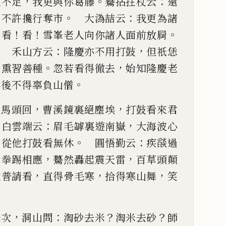
，
。
：
上不足
我更與你葛藤
驀拈拄杖云
還
，
。
：
不許攙行奪市
大溈喆云
我更為諸
：
！
！
。
看
看
雪峯老人向你諸人面
前放屙
？
：
，
禾山方云
隆
慶亦不用打鼓
但
祇恁
。
，
乃
熏習善種
忽若看得徹去
始知隆慶老
。
年後不得辜負山僧
，
，
，
馬頭回
曹溪鏡裏絕塵埃
打
鼓看來君
：
，
白雲端云
眉
毛罅裏遊南嶽
大海波心
，
。
：
從他打鼓看無休
圓悟勤云
疾
𦦨
過
，
，
，
拳踢相應
驀然轟起震天雷
百草
頭顛
，
，
，
鼓普請看
直得骨毛
寒
拾得寒山舞
笑
，
：
？
？
米次
洞山問
淘砂去米
淘米
去砂
師