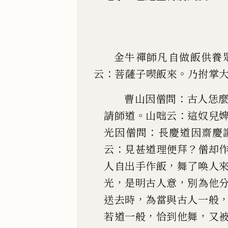
金牛禪師凡自做飯供養
：
。
云
菩薩子喫飯來
乃拊掌
：
曹山因僧問
古人恁
。
：
請師道
山咄云
這奴兒
：
光因僧問
長慶道因齋慶
：
？
云
見甚道理便拜
僧却
，
人自出
手作飯
舞了喚人
，
，
光
是明古人意
別為他
，
送去時
為當與古人一般
，
，
若道一般
恰到
他舞
又