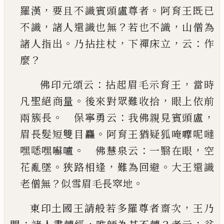
，
。
羅漢
要且不識賓頭盧尊者
阿育王既
已
，
？
，
不識
諸人還識也無
若也不識
山僧為
。
，
，
：
諸人指出
乃拈
拄杖
下禪床立
云
作
？
麼
：
，
佛印元頌云
拈起眉毛示育王
當時
。
，
凡聖絕商量
後來對眾難收拾
眼上依前
。
：
，
兩簇長
保寧勇云
我佛親見賓頭盧
。
眉長髮短雙目麤
阿育王猶疑
狐唵嚤呢噠
。
：
，
嘿㗭嘿囌嚧
佛慧泉云
一翳在眼
空
。
，
。
花亂墜
狹路相逢
難為回避
大王還識
？
。
老僧無
似雪眉毛長窣地
，
東印土國王請般若多羅尊者齋次
王乃