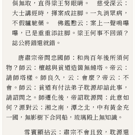
，
。
：
俱無取
直得梁
王努眼睛
慈受深云
，
。
，
大士講經時
揮案成註脚
一丸消眾病
。
：
不假驢馳藥
佛鑑懃云
案上一聲
鳴嚗
，
。
？
嚗
已
是重重添註脚
梁王何事不回頭
。
誌公
將錯還就錯
：
唐肅宗帝問忠國師
和尚百年後所須何
？
：
。
：
物
師云
檀
越與貧道造箇無縫塔
帝云
。
，
：
？
：
請師塔樣
師良久
云
會
麼
帝云
不
。
：
，
會
師云
貧道有付法弟子耽源却諳此事
。
，
：
請詔問之
師遷化後
帝詔耽源問
此意如
？
：
，
，
何
源對云
湘之南
潭之北
中有黃金充
，
，
。
一國
無影樹下合同船
琉璃殿上無知識
：
，
雪竇顯拈云
肅宗不會且致
耽源還