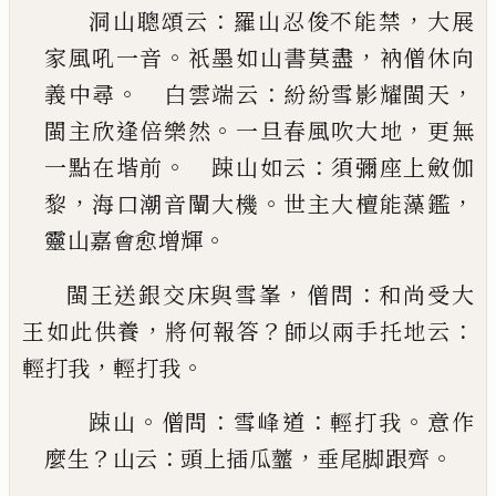
：
，
洞山聰頌云
羅山忍俊不能禁
大展
。
，
家風吼一音
祇墨如山書莫盡
衲僧休向
。
：
，
義中尋
白雲端云
紛紛雪影耀閩天
。
，
閩主欣逢倍樂然
一旦春風吹
大地
更無
。
：
一點在堦前
踈山如云
須彌座上
斂
伽
，
。
，
黎
海口潮音闡大機
世主大檀能藻鑑
。
靈山嘉
會愈增輝
，
：
閩王送銀交床與雪峯
僧問
和尚受大
，
？
：
王如此供養
將何報答
師以兩手托地云
，
。
輕打我
輕
打我
。
：
：
。
踈山
僧問
雪峰道
輕打我
意作
？
：
，
。
麼生
山云
頭上插
瓜虀
垂尾脚跟齊