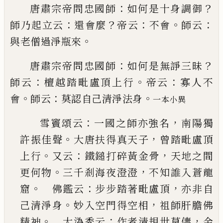
：
？
唐肅宗帝問忠國師
如何是十身調御
：
？
：
。
：
師乃起立云
還會麼
帝云
不會
師云
。
與老僧過淨瓶來
：
？
唐肅宗帝問忠國師
如何是無諍三昧
：
。
：
師云
檀越踏
毗盧頂上行
帝云
寡人不
。
：
。
會
師云
莫認自
己
清淨法
身
一本小異
：
，
雪竇頌云
一國之師亦強名
南陽獨
。
，
許振佳聲
大
唐扶得真
天
子
曾踏毗盧頂
。
：
，
上行
又云
鐵鎚打碎
黃金骨
天地之間
。
，
更何物
三千剎海夜澄澄
不知
誰入蒼龍
。
：
，
窟
佛鑑云
步步踏著毗盧頂
亦非自
。
，
己
清淨身
妙入空門得空相
祖師肝膽佛
。
：
，
精神
大溈秀云
作者清規世莫儔
金