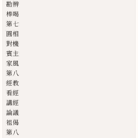
勘辨
棒喝
第七
圓相
對機
賓主
家風
第八
經教
看經
講經
論議
祖偈
第八