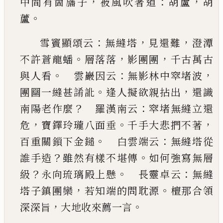
，
：
，
中間有箇旛子
被風吹著道
胡蘆
胡
。
蘆
：
，
，
雪竇顯頌云
無縫塔
見還難
澄潭
。
，
，
不許蒼龍蟠
層
落落
影團團
千古萬古
。
：
，
與人看
雲巖因云
無影
林中窣堵波
。
，
團圝一縫甚誵訛
逢人擬欲親拈出
還識
？
：
南陽老作麼
羅漢南云
窣堵無縫立還
，
。
，
危
寶鐸玲瓏八面垂
千手大悲捫不著
。
：
百重關鎻下
金鎚
白雲端云
無縫塔從
？
。
誰手造
雖然有樣不
堪傳
如何強寫無層
？
。
：
級
永向琉璃殿上懸
長靈
卓云
無縫
，
。
塔子鎮團欒
若知端的問耽源
檀那合
領
，
。
深深旨
大地收來薦一言