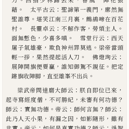
力
回指少林歸去來
春風一陣花狼
。
：
，
藉
太平
古云
聖諦第一義門
廓然無
。
，
聖誰尊
堪笑江南三
月裏
鷓鴣啼在百花
。
：
，
。
村
長靈卓云
不解作客
勞
煩主人
，
。
：
面無慙色
少喜多嗔
雪堂行云
西天
，
。
屠
子氣雄豪
欺負神州罪莫逃
梁帝當頭
，
。
：
輕一拶
果
然提起活人刀
佛燈珣云
，
。
展陣開旗便要贏
誰知
御駕不親征
把定
，
。
鏘旗收陣脚
直至雄峯不出兵
：
，
梁武帝問達磨大師云
朕自即位
已
來
，
，
？
起寺寫經度
僧
不可勝紀
未審有何功德
：
。
：
？
：
師云
實無功德
帝云
師
何言無
師云
，
，
，
此乃人天小果
有漏之因
如影隨形
雖
有
。
：
？
：
非實
帝云
如何是真實功德
師云
淨智