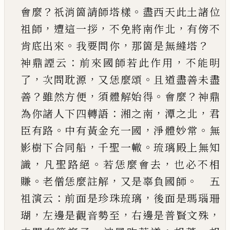
？
。
會麼
祇消箇
請師塔樣
盡西天此土諸位
，
，
，
祖師
遭這一拶
不免
將南作北
有傍不
。
，
？
肯底出來
我要問你
那箇是無
縫塔
：
，
神鼎諲云
前來國師若此作用
不能明
，
，
。
了
次問耽源
又恁麼頌
且道盡善未盡
？
，
。
？
善
雖然方便
須體解始得
會麼
神鼎
：
，
，
為你諸人下四轉語
湘之
南
潭之北
君
。
，
。
臣有路
中有黃金充一國
淨體妙常
無
，
。
影樹下合同船
千聖一轍
琉璃殿上無知
，
。
，
識
凡
聖路絕
若恁麼會去
也必不相
。
，
。
賺
老僧恁麼註解
又是辜負國師
五
：
，
祖演云
前面是珍珠琉璃
後
面是瑪瑙珊
，
，
，
瑚
左邊是觀音勢至
右邊是普賢文
殊