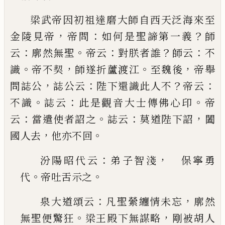
梁武帝因初祖達磨大師自西天泛海來至
，
：
？
金陵見
帝
帝問
如何是聖諦第一義
師
：
。
：
？
：
云
廓然無聖
帝云
對
朕者誰
師云
不
。
，
。
，
識
帝不契
師遂折蘆渡江
至魏後
帝
舉
，
：
？
：
問誌公
誌公云
陛下還識此人不
帝云
。
：
。
不識
誌云
此是觀音大士傳佛心印
帝
：
。
：
，
云
當遣使者詔之
誌云
莫道陛下詔
闔
，
。
國人去
他亦不回
：
，
汾陽昭代云
弟子智淺
保寧勇
。
。
代
帝吐舌示之
：
，
泉大道頌云
凡聖縈纏情未忘
廓然
。
，
無聖便驚狂
梁王殿下無謀略
剛被胡人