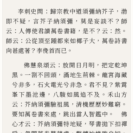
：
，
李
刺
史問
歸宗教中道須彌納芥子
渤
，
，
？
即不疑
言芥
子納須彌
莫是妄談不
師
：
，
？
：
。
云
人傳使君讀萬卷書籍
是不
云
然
：
，
師云
公從頂至踵都來如椰子大
萬卷詩
書
？
。
向甚處著
李俛首而
已
：
，
佛慧泉頌云
放開日月明
把定乾坤
。
，
。
黑
一劄不回
頭
滿地生荊棘
龍宮海藏
，
。
？
兮非多
石火電光兮非
急
君不見
紫霄
，
。
峯下墨池邊
八駿如風追不及
禾山方
：
，
。
云
芥納須彌驗祖風
清機歷歷妙難窮
，
。
要
知萬卷書來處
跳出當人智鑑中
佛
：
，
心才云
芥
納須彌特地疑
琴書拋下扣禪