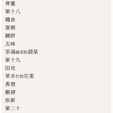
骨董
第十八
糧食
齋粥
餬餅
五味
茶湯
蔬菜
摘茶附
第十九
田地
草木
花果
竹附
香燈
搬掃
柴薪
第二十