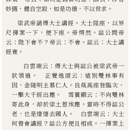
，
，
，
。
妙圓
體自
空寂
如是功德
不以世求
。
，
梁武帝請傅大士講經
大士陞座
以界
，
。
。
尺揮案一下
便下座
帝愕然
誌公問帝
：
？
：
。
：
云
陛下會不
帝云
不會
誌
云
大士講
。
經竟
：
白雲端云
傅大士與誌公被梁武帝一
。
：
狀領過
正覺逸頌云
遠別雙林事有
，
。
，
因
金陵明主慕仁人
良哉高座登臨次
。
：
一擊大千經出塵
雪竇顯云
不向雙林
，
。
寄此身
却於梁土惹埃塵
當時不得誌
公
，
。
：
老
也是悽悽去國人
白雲端云
大士
？
。
何曾會
講經
誌公方便且相成
一揮案上