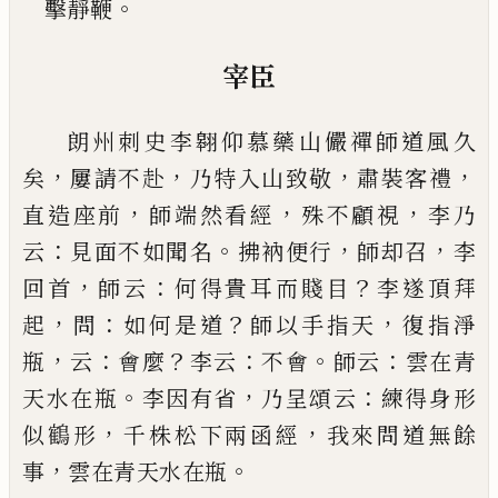
。
擊靜鞭
宰臣
朗州
刺
史李翱仰慕藥山儼禪師道風久
，
，
，
，
矣
屢請不
赴
乃特入山致敬
肅裝客禮
，
，
，
直造座前
師端然看經
殊不顧視
李乃
：
。
，
，
云
見面不如聞名
拂
衲便行
師却召
李
，
：
？
回首
師云
何得貴耳而賤目
李遂頂拜
，
：
？
，
起
問
如何
是道
師以手指天
復指淨
，
：
？
：
。
：
瓶
云
會麼
李云
不會
師云
雲在青
。
，
：
天水在瓶
李因有省
乃呈頌云
練得身形
，
，
似
鶴
形
千株松下兩函經
我來問道無餘
，
。
事
雲在青天
水在瓶