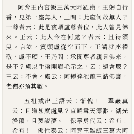
，
阿育王內宮飯三萬大阿羅漢
王躬自行
，
，
：
？
香
見第一
座無人
王問
此座何故無人
：
，
一尊者云
此是賓頭盧
尊者位
此人曾見佛
。
：
？
：
來
王云
此人今在何處
者云
且
待須
。
，
，
臾
言訖
賓頭盧從空而下
王請就座禮
，
，
：
，
敬
盧不
顧
王乃問
承聞尊者親見佛來
？
，
：
？
是不
盧以手撥開眉
毛示之
云
還會麼
：
。
：
，
王云
不會
盧云
阿耨達池龍王請
佛齋
。
老僧亦預其數
：
！
五祖戒出王語云
慚愧
翠巖真
：
？
，
云
且道甚麼處
見
直饒雪天漂渺
湖光
，
。
：
！
澹蕩
且莫說夢
保寧勇
代云
希有
！
：
希有
佛性泰云
阿育王雖飯三萬大
阿