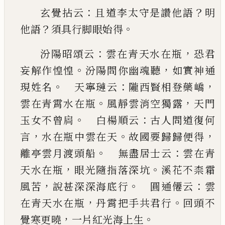
：
？
玄覺拈云
且道李太守是讚他語
明
？
。
他語
須具行
脚眼始得
：
，
汾陽昭頌云
雲在青天水在瓶
恐君
。
，
妄解作惶惶
汾陽問你幽魂聽
如實神通
。
：
，
現姓名
天寧璉云
隴西賢相登藥嶠
。
，
雲在青霄水在瓶
風靜雲消空
獨露
天門
。
：
玉女不曾扄
白楊順云
古人問道復
何
，
。
，
言
水在瓶中雲在天
故國要歸歸便得
。
：
離亭雲
月渡頭船
無盡居士云
雲在青
，
。
天水在瓶
眼光
隨指落深坑
溪花不柰霜
，
。
：
風苦
說甚深深海底行
圓通僊云
雲
，
。
在青天水在瓶
丹霄把手共君行
回頭不
，
。
覺寒更曉
一片紅光海上生