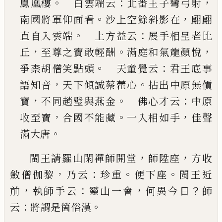
。
：
，
鳳凰樓
白雲端云
北番王子彎弓射
。
，
南國將軍仰面看
沙上空餘斜
影在
翩翩
。
：
直自入雲端
上方益云
展手相呈老
比
，
。
，
丘
至尊之寶敢輕酬
滿庭和氣龍顏悅
。
：
爭柰胡
僧笑點頭
天童覺云
君王底事
，
。
語知音
天下傾
誠
蔡藿心
拈出中原無價
，
。
：
寶
不同趙璧與燕金
佛心才云
中原
，
。
，
收至寶
合國不能藏
一入相如手
佳聲
。
滿大唐
，
，
閩王請羅山閑禪師開堂
師陞座
方收
，
：
。
。
斂
僧伽黎
乃
云
珍重
便下座
閩王近
，
：
，
？
前
執師手云
靈山一會
何異
今日
師
：
。
云
將謂是箇俗漢