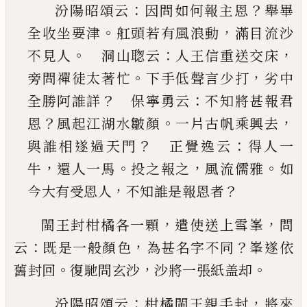
：
？
汾陽昭頌云
因問如何報主恩
舉畢
。
，
全收坐要津
舡頭若有風浪動
滿目流沙
。
：
，
不見人
洞山聦云
人王信重送交床
。
，
旁問禪徒太著忙
下手低聲言
少打
劣中
？
：
全勝阿誰詳
保寧勇云
不知將甚報
君
？
。
，
恩
風起江湖水皺顏
一片古帆乘興去
？
：
與誰相
遂過天門
正覺逸云
得人一
，
。
，
。
牛
還人一馬
投之
報之
風流儒雅
如
，
？
今大有受恩人
不知誰是報恩
者
，
，
閩王封柑橘各一顆
遣使送上雪峯
問
：
，
？
云
既是一般
顏色
為甚名字不同
峯遂依
。
，
。
舊封回
復馳問玄沙
沙
將一張紙盖却
：
，
汾陽昭頌云
柑橘閩王親手封
將來