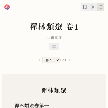
跳到主要內容
禪林類聚
卷1
元
道泰
集
/
20
禪林類聚
禪林類聚卷第一