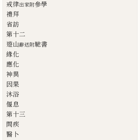
戒律
參學
出家附
禮拜
省訪
第十二
遊山
馳書
辭送附
緣化
應化
神異
因果
沐浴
偃息
第十三
問疾
醫卜