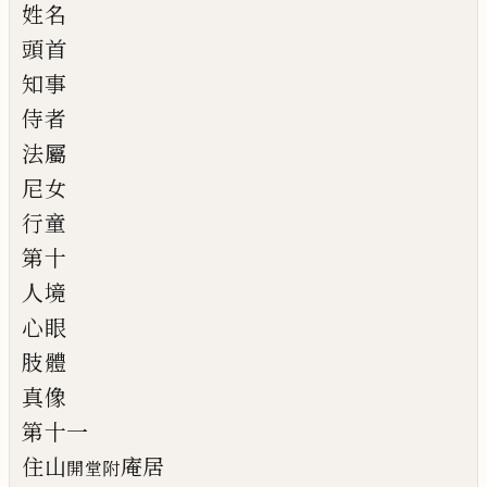
姓名
頭首
知事
侍者
法屬
尼女
行童
第十
人境
心眼
肢體
真像
第十一
住山
庵居
開堂附