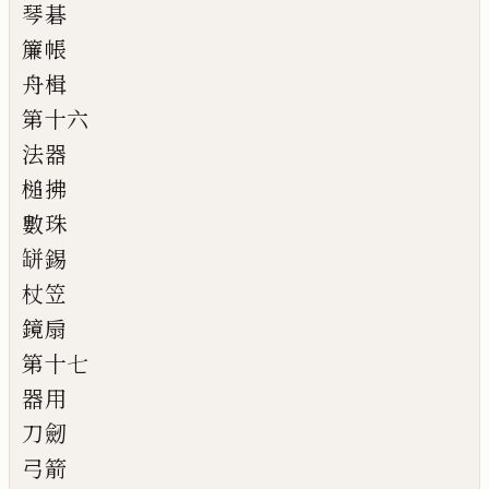
琴碁
簾帳
舟楫
第十六
法器
槌拂
數珠
缾錫
杖笠
鏡扇
第十七
器用
刀劒
弓箭