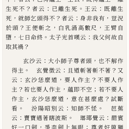
？
：
。
：
生死不
者云
已
離生死
王
云
既離生
，
？
：
，
死
就師乞頭得不
者云
身非我有
豈況
？
，
，
於
頭
王便斬之
白乳涌高數尺
王臂自
，
。
：
墮
七日命終
太
子光首嘆云
我父何故自
？
取其禍
：
，
玄沙云
大小師子尊者頭
也不解作
。
：
？
得主
玄覺
徵云
且道斬著斬不著
又
：
，
？
云
玄沙恁麼道
要人作
主
不要人作
？
，
；
主
若也要人作主
蘊即不空
若不要
人
，
，
？
作主
玄沙恁麼道
意在甚麼處
試斷
。
：
。
看
汾陽
昭別云
知師不恡
芭蕉
：
。
：
云
賣寶遇著瞎波斯
瑯瑘覺云
罽賓
，
；
好一口劒
爭柰劒上無眼
尊者好
箇獅