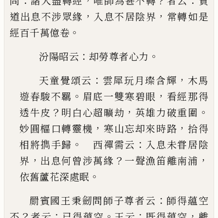
：
，
？
：
問
諸人盡
轉經
唯師為甚不轉
者云
貧
，
，
道出息不涉眾緣
入息
不居陰界
常轉如是
。
經百千萬億卷
：
。
汾陽昭云
却勞尊者心力
：
，
天童覺頌云
雲犀玩月璨含輝
木馬
。
，
遊春駿不羈
眉底一雙寒碧眼
看經那得
？
，
。
透牛皮
明白心超曠
劫
英雄力破重圍
，
，
妙圓樞口轉靈機
寒山忘却來
時路
拾得
。
：
相將擕手歸
西禪需云
入息未甞居
陰
，
？
，
界
出息何曾涉萬緣
一聲漁笛離南浦
。
依舊蘆
花深處眠
：
罽賓國王秉劒問師子尊者云
師得蘊空
？
：
。
：
，
不
者云
已
得蘊空
王云
既得蘊空
離