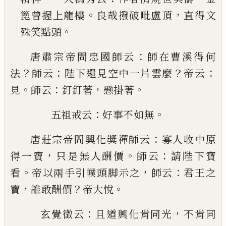
。
，
篦曾握上龍樓
良
哉撥破毗盧頂
直得文
。
殊笑點頭
：
唐肅宗帝問忠國師云
師在曹溪得何
？
：
？
：
法
師云
陛下
還見空中一片雲麼
帝云
。
：
，
。
見
師云
釘釘著
懸掛著
：
。
五祖戒云
好事不如無
：
唐莊宗帝問興化獎禪師云
寡人收中原
，
。
：
得一寶
只
是無人酬價
師云
請陛下寶
。
，
：
看
帝以兩手引幞頭脚
示之
師云
君王之
，
？
。
寶
誰敢酬價
帝大悅
：
，
玄覺徵云
且道興化肯同光
不肯同