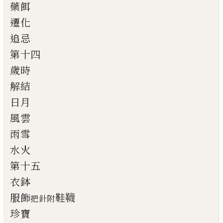
藥餌
遷化
追忌
第十四
歲時
解結
日月
風雲
雨雪
水火
第十五
衣鉢
服飾
鞋韈
把針附
珍寶