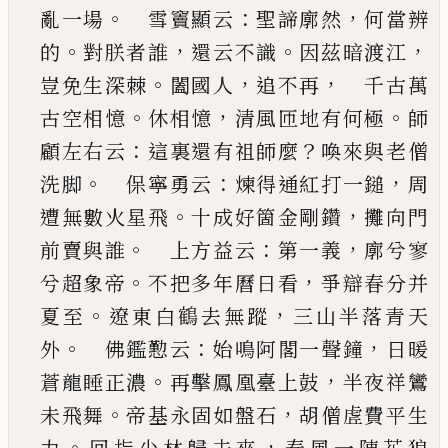
。
：
，
亂一場
雪竇顯云
聖諦廓然
何當辨
。
，
。
，
的
對朕者誰
還云不識
因茲暗
渡江
。
，
，
豈免生
深棘
闔國人
追不再
千古萬
。
，
。
古空
相憶
休相憶
清風匝地有何極
師
：
？
顧左右云
這裏
還有祖師麼
喚來與老僧
。
：
，
洗脚
保寧勇云
煉得
通紅打一鎚
周
。
，
遭無數火星飛
十成好箇金剛鑽
攤向門
。
：
，
前賣與誰
上方益云
第一義
廓兮寥
。
，
兮
超象帝
不把多年曆日看
爭辯春分并
。
，
夏至
遼東
白
鶴
去無蹤
三山半落青天
。
：
，
外
佛鑑懃云
始鳴
阿閣一聲鐘
日暖
。
，
蒼龍睡正濃
再擊鳳凰臺上鼓
半夜祥鸞
。
，
未飛舞
帝基永固如盤石
胡僧虗費平
生
。
，