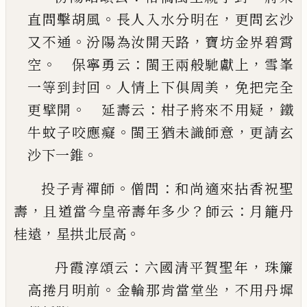
。
，
直問擊胡風
長人入水分明在
更問玄沙
。
，
又不通
汾陽為汝開
天路
寶坊金界碧霄
。
：
，
空
保寧勇云
閩王兩般馳
獻上
雪峯
。
，
一等到封回
人情上下俱周美
免把完
全
。
：
，
更擘開
延壽云
柑子將來不用疑
鐵
。
，
牛蚊子
咬應癡
閩王猶未識師意
更請玄
。
沙下一錐
。
：
投子青禪師
僧問
和尚適來拈香祝聖
，
？
：
壽
且道當今
皇帝壽年多少
師云
月籠丹
，
。
桂遠
星拱北辰高
：
，
丹霞淳頌云
六國清平賀聖年
珠簾
。
，
高捲月明前
金輪那肯當堂坐
不用丹墀