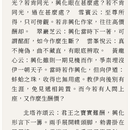
？
，
？
光
若肯同光
興化眼在甚麼處
若不肯
，
？
：
同光
過在甚麼處
雪
竇云
至尊所
，
。
，
得
只可傍觀
若非興化作家
往往高
價
。
：
，
酬却
翠巖芝云
興化當時下一著
可
，
？
：
謂酩酊
如今作麼生斷
雲峯悅云
真
，
，
。
不掩偽
曲不藏直
有眼底辨取
黃龍
：
，
心云
興化雖則一期見機而
作
爭柰埋沒
。
，
：
伊一朝天子
當時若作興化
但向伊
道
，
。
蚌蛤之珠
收得也無用處
教伊向後別有
，
。
生涯
免見
遞
相鈍置
而今若有人問上
，
？
座
又作麼生酬價
：
，
北塔祚頌云
君王之寶實難酬
興化
。
，
形言下一籌
兩手展開幞頭脚
勑書掛在