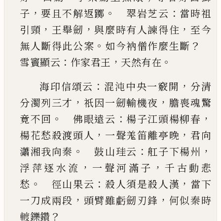
，
。
：
子
要且不解返躑
翠岩芝云
當時祖
，
，
，
引頸
王舉劒
與麼時有人諫得住
至今
。
？
無人斷得此公
案
如今衲僧作麼生斷
：
，
。
雪竇顯云
作家君王
天
然有在
：
，
海印信頌云
混沌中央一竅開
分清
，
，
分濁列三才
祇因一劒輸機夜
膽喪魂驚
。
：
，
竟不回
佛眼遠云
楊子江頭楊柳春
，
，
楊花愁殺渡頭人
一聲羗笛離
亭晚
君向
。
：
，
瀟湘我向秦
鼓山珪云
舡子下楊州
，
，
浮萍逐水流
一聲河滿子
千古動悲
。
：
，
愁
徑山
果
云
殺人須是殺人漢
當下
，
，
一刀成兩段
頭臂雖虧
劒刃鋒
何似秦時
？
𨍏
鑠鑽