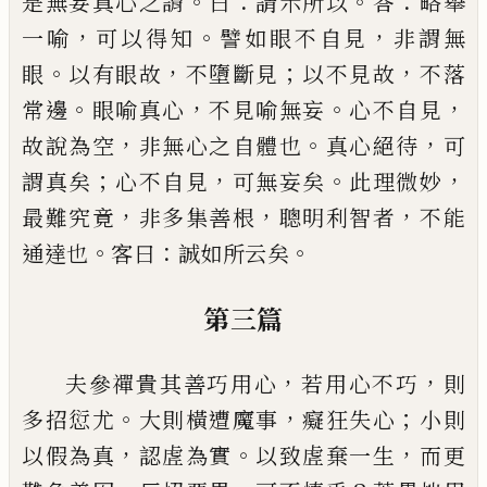
。
：
。
：
是無妄真心之謂
曰
請示
所以
答
略舉
，
。
，
一喻
可以得知
譬如眼不自見
非謂無
。
，
；
，
眼
以有眼故
不墮斷見
以不見故
不落
。
，
。
，
常邊
眼喻真
心
不見喻無妄
心不自見
，
。
，
故說為空
非無心之自體
也
真心絕待
可
；
，
。
，
謂真矣
心不自見
可無妄矣
此理微
妙
，
，
，
最難究竟
非多集善根
聰明利智者
不能
。
：
。
通達也
客曰
誠如所云矣
第三篇
，
，
夫參禪貴其善巧用心
若用心不巧
則
。
，
；
多招愆尤
大
則橫遭魔事
癡狂失心
小則
，
。
，
以假為真
認虗為實
以
致虗棄一生
而更