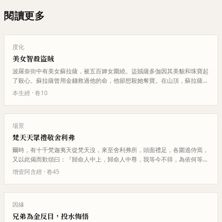
閱讀更多
度化
美女智殺盜賊
波羅奈街中有美女蘇拉薩，被五百婢女圍繞。盜賊薩多伽因其美貌和珠寶起
了殺心。蘇拉薩曾用金錢救過他的命，他卻想殺她奪寶。在山頂，蘇拉薩識
破他的陰謀，用智慧和力量將盜…
本生經
· 卷
10
場景
梵天天眾禮敬舍利弗
爾時，有十千梵迦夷天從梵天沒，來至舍利弗所，頭面禮足，各圍遶侍焉，
又以此偈而歎頌曰：『歸命人中上，歸命人中尊，我等今不得，為依何等
禪？』
增壹阿含經
· 卷
45
因緣
兄弟為金反目，投水悔悟