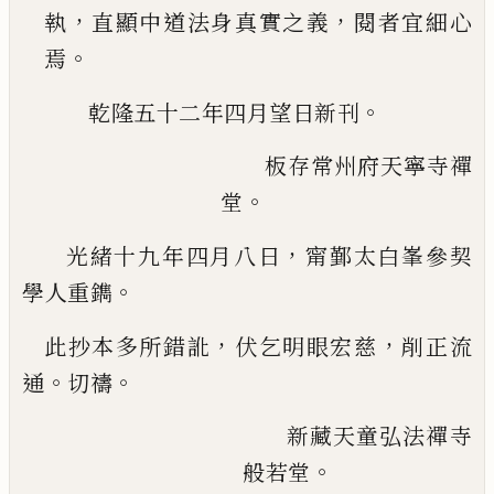
，
，
執
直顯中
道法身真實之義
閱者宜細心
。
焉
。
乾隆五十二年四月望日新刊
板存常州府天寧寺禪
。
堂
，
光緒十九年四月八日
甯鄞太白峯參契
。
學人重鐫
，
，
此抄本多所錯訛
伏乞
明眼宏慈
削正流
。
。
通
切禱
新藏天童弘法禪寺
。
般若堂