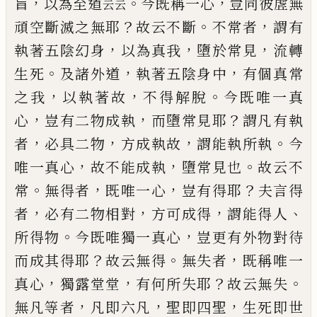
，
。
，
盲
以為至道
今既稱一心
豈同彼虗無
云
云
？
。
，
頑空斷滅之無耶
故云
不斷
不常者
謂有
，
，
，
執著五陰幻身
以為真我
墮於常
見
流轉
。
，
，
生死
及諸外道
執著五陰身中
有個真常
，
，
。
之
我
以執著故
不得解脫
今既唯一真
，
，
？
心
豈有二物成
執
而墮常見耶
謂凡有執
，
，
，
。
者
必具二物
方成執故
謂
能執所執
今
，
，
。
唯一真心
故不能成執
墮常見也
故云
不
。
，
，
？
常
無得者
既唯一心
豈有得耶
夫言得
，
，
，
、
者
必有二
物相對
方可成得
謂能得人
。
，
所得物
今既唯獨一真
心
豈更有外物對待
？
。
，
而成其得耶
故云無得
無失者
既稱唯一
，
，
？
。
真心
獨露堂堂
有何所失耶
故云無失
，
，
，
無
凡等者
凡即六凡
聖即四聖
生死即世