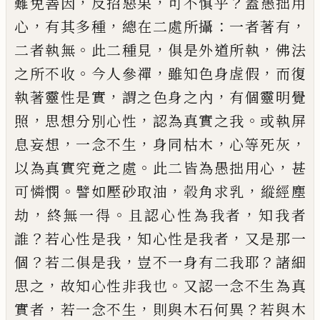
，
，
？
難免善因
反招惡果
可不慎乎
蓋
愚拙用
，
，
：
，
心
有其多種
總在二處所攝
一者著有
。
，
，
二者
執無
此二種見
俱是外道所執
佛法
。
，
，
之所不收
今人
參禪
雖知色身虗假
而復
，
，
執著靈性是實
謂之色身
之內
有個靈明覺
，
，
。
照
思想分別心性
認為真實之我
或執屏
，
，
，
，
息妄想
一念不生
身同枯木
心等死
灰
。
，
以為
真實究竟之處
此二皆為愚拙用心
甚
。
，
，
可憐憫
譬如
壓砂取油
𤚲
角求乳
縱經塵
，
。
，
劫
終無一得
且認心性
為我者
知我者
？
，
，
誰
若心性是我
知心性是我者
又是
那一
？
，
？
個
若二俱是我
豈不一身有二我耶
諸細
，
。
思之
故知心性非我也
又認一念不生為真
，
，
？
實者
若一念
不生
則與木石何異
若與木