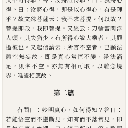
又不可得耶
答
汝將誰得耶
曰
我將心
。
：
，
，
得
曰
汝將心得
即是以心得心
有是理
？
：
。
？
乎
故文殊菩
薩云
我不求菩提
何以故
，
。
：
菩提即我
我即菩提
又經
云
刀輪害閻浮
，
。
，
人頭
其失猶少
有所得心說大乘者
其罪
。
：
，
過彼也
又起信論云
所言不空者
已
顯法
，
，
體空
無妄故
即是真心常恒不變
淨法滿
，
。
，
足
則名不空
亦
無有相可取
以離念境
，
。
界
唯證相應故
第二篇
：
，
？
：
有問曰
妙明真心
如何得知
答曰
，
，
若能悟空而不墮
斷見
知有而不落常見
即