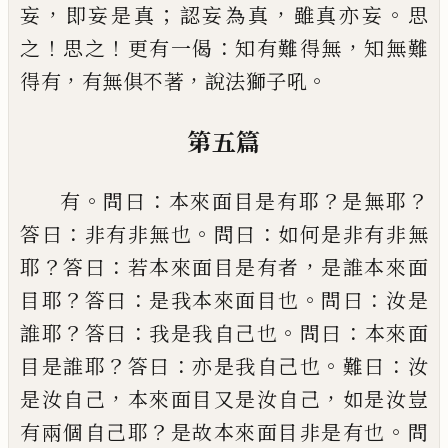
，
；
，
。
妄
即妄是真
認妄為真
雖真亦妄
思
！
！
：
，
之
思之
更有一偈
知有難得無
知無難
，
，
。
得有
有無
俱不著
說法獅子吼
第五篇
。
：
？
？
有
問曰
本來面目是有耶
是無耶
：
。
：
答曰
非有非無也
問曰
如何是非有非無
？
：
，
耶
答曰
若本來面目是有者
是誰本來面
？
：
。
：
目耶
答曰
是我本來面目也
問曰
汝是
？
：
。
：
誰耶
答曰
我是我自
己
也
問曰
本來面
？
：
。
：
目是誰耶
答
曰
亦是我自
己
也
難曰
汝
，
，
是汝自
己
本來面目又是
汝自
己
如是汝豈
？
。
有兩個自
己
耶
是故本來面目非
是有也
問