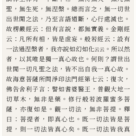
，
，
。
，
聖
無生死
無涅
槃
總而言之
無一切世
，
，
。
出世閒之法
乃至言語道斷
心行處滅也
：
，
。
故楞嚴經云
但有言說
都無實義
金剛
經
：
，
。
：
云
凡所有相
皆是虗妄
般若經云
設有
，
。
一法過涅
槃者
我亦說如幻如化
所以然
云云
，
。
？
者
以其唯是獨
一真心故也
何則
謂世出
，
。
世閒一切凡聖之法
皆不
出自我一真心故
：
，
故海意菩薩所問淨印法門經第
七云
復次
：
，
佛告舍利子言
譬如耆婆醫王
普觀大地
一
，
。
切草木
無非是藥
修行般若波羅蜜多菩
，
。
，
。
薩
亦復
如是
觀一切法
無非菩提
釋
：
，
。
曰
菩提者
即真心也
既
一切法皆是菩
，
。
提
則一切法皆真心矣
既一切法皆
我真