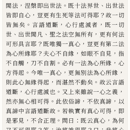
，
。
、
閒法
涅槃即
出世法
既十法界世
出世法
，
？
皆即自心
豈更有生死
等法可得耶
故一切
。
，
，
皆無矣
言語道斷
心行處滅者
既一切
、
、
，
世
出世閒凡
聖之法空無所有
更有何法
？
，
可
形具言耶
既唯獨一真心
豈更有第二法
？
，
，
為心所緣
耶
夫心不自緣
如眼不自見
指
，
。
，
不自觸
刀不自割
必
有一法為心所緣
心
。
，
，
方得起
今唯一真心
更無別法
為心所緣
，
。
則此心無緣得起
而湛然不動矣
故云言
語
，
。
，
道斷
心行處滅也
又上來雖說一心之義
。
，
，
然亦無
心相可得
此依俗諦
不依真諦
以
。
，
真諦中言語道斷
故
若執實有真心可得
即
，
。
：
，
是邪見
不合正理
問曰
既
云真心
為何
？
：
？
：