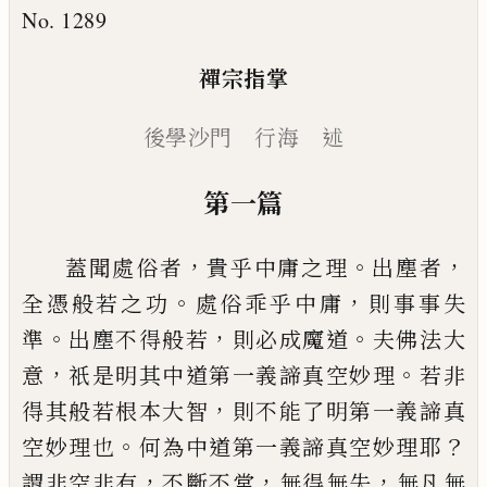
No. 1289
禪宗指掌
後學沙門 行海 述
第一篇
，
。
，
蓋聞處俗者
貴乎中庸之理
出塵者
。
，
全憑般若之功
處俗乖乎中庸
則事事失
。
，
。
準
出塵不得般若
則必成
魔道
夫佛法大
，
。
意
祇是明其中道第一義諦真空妙
理
若非
，
得其般若根本大智
則不能了明第一義諦
真
。
？
空妙理也
何為中道第一義諦真空妙理耶
，
，
，
謂非
空非有
不斷不常
無得無失
無凡無