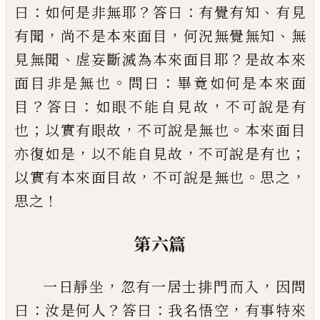
：
？
：
、
曰
如何是非無耶
答曰
有覺有知
有見
，
，
、
有
聞
尚不是本來面目
何況無覺無知
無
、
？
見無聞
虗妄
斷滅為本來面目耶
是故本來
。
：
面目非是無也
問曰
畢竟如何是本來面
？
：
，
目
答曰
如眼不能自見故
不可
說是有
；
，
。
也
以實有眼故
不可說是無也
本來面目
，
，
；
亦
復如是
以不能自見故
不可說是有也
，
。
，
以實有本來
面目故
不可說是無也
思之
！
思之
第六篇
，
，
一日靜坐
忽有一居士排門而入
因問
：
？
：
，
曰
汝是何人
答曰
我名悟空
有事特來