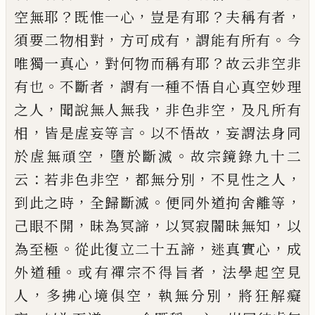
？
，
？
，
空無耶
既惟一心
豈是有耶
夫稱
有者
，
，
。
須要二物相對
方可成有
謂能有所有
今
，
？
唯獨
一真心
對何物而稱有耶
故云非空非
。
，
有也
不斷者
謂有一種不悟自心真空妙理
，
，
，
之人
聞說無人無我
非色非空
及凡所有
，
。
，
相
皆是虗妄等言
以不悟故
妄
謂法身同
，
。
於虗無頑空
墮於斷滅
故宗鏡錄九十二
：
，
，
，
云
若非色非空
都無分別
不見性之人
，
。
，
到此之時
全
歸斷滅
便同外道拘舍離等
，
，
，
己
眼不開
昧為冥諦
以
冥寂闇昧無知
以
。
，
，
為至極
從此復立二十五諦
迷真
實心
成
。
，
外道種
或有禪宗不得旨者
法學起空見
，
，
，
人
多拂心境俱空
執無分別
將狂解癡