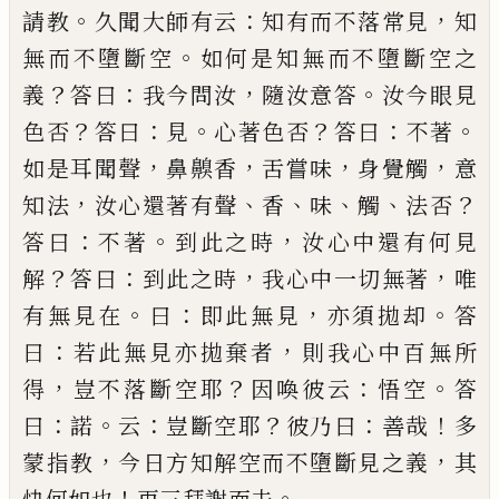
。
：
，
請教
久聞大師有云
知有
而不落常見
知
。
無而不墮斷空
如何是知無而不墮
斷空之
？
：
，
。
義
答曰
我今問汝
隨汝意答
汝今眼見
？
：
。
？
：
。
色否
答曰
見
心著色否
答曰
不著
，
，
，
，
如是耳聞聲
鼻齅香
舌
嘗味
身覺觸
意
，
、
、
、
、
？
知法
汝心還著有聲
香
味
觸
法否
：
。
，
答
曰
不著
到此之時
汝心中還有何見
？
：
，
，
解
答曰
到此之
時
我心中一切無著
唯
。
：
，
。
有無見在
曰
即此無見
亦須
拋却
答
：
，
曰
若此無見亦拋棄者
則我心中百無所
，
？
：
。
得
豈不落斷空耶
因喚彼云
悟空
答
：
。
：
？
：
！
曰
諾
云
豈斷空耶
彼乃曰
善哉
多
，
，
蒙指教
今日方知解空而不墮斷見
之義
其
！
。