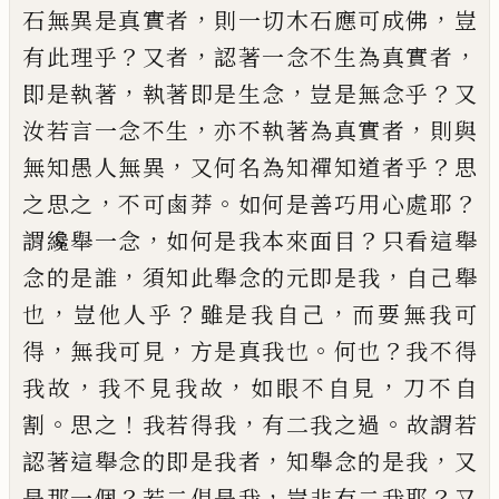
，
，
石無異是真實者
則一
切木石應可成佛
豈
？
，
，
有此理乎
又者
認著一念不生
為真實者
，
，
？
即是執著
執著即是生念
豈是無念乎
又
，
，
汝若言一念不生
亦不執著為真實者
則與
，
？
無知愚
人無異
又何名為知禪知道者乎
思
，
。
？
之思之
不可鹵
莽
如何是善巧用心處耶
，
？
謂纔舉一念
如何是我本
來面目
只看這舉
，
，
念的是誰
須知此舉念的元即是
我
自
己
舉
，
？
，
也
豈他人乎
雖是我自
己
而要無我可
，
，
。
？
得
無我可見
方是真我也
何也
我不得
，
，
，
我故
我不見我
故
如眼不自見
刀不自
。
！
，
。
割
思之
我若得我
有二我之
過
故謂若
，
，
認著這舉念的即是我者
知舉念的是我
又
？
，
？
是那一個
若二俱是我
豈非有二我耶
又