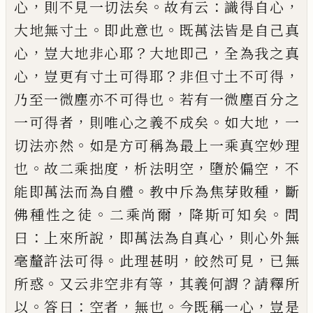
，
。
：
，
心
則不見一切法矣
故有云
識得自心
。
。
大地無
寸土
即此意也
既萬法皆是自
己
真
，
？
，
心
豈大地非心
耶
大地即
己
全為我之真
，
？
，
心
豈更有寸土可得耶
非
但寸土不可得
。
乃至一微塵亦不可得也
若有一微
塵百分之
，
。
，
一可得者
則唯心之義不成矣
如大地
一
。
切法亦然
如是方可稱為最上一乘真空妙理
。
，
，
，
也
故
二乘拙度
析法明空
墮於偏空
不
。
，
能即萬法而為自
體
教中斥為焦芽敗種
斷
。
，
。
佛種性之徒
二乘尚爾
降
斯可知矣
問
：
，
，
曰
上來所說
即萬法為自真心
則心外
無
。
，
，
毫釐許法可得
此理甚明
皎然可見
已
無
。
，
？
所惑
又
云非空非有等
其義何謂
請釋所
。
：
，
。
，
以
答曰
空者
無也
今既稱一心
豈是