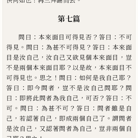
快何如也
再三拜謝而去
第七篇
：
？
：
問曰
本來面目可得見否
答曰
不可
。
：
？
：
得見
問曰
為甚
不可得見
答曰
本來面
，
，
目是汝自
己
汝自
己
又欲見
個本來面目
豈
？
，
不是兩個本來面目耶
以是故
本來
面目不
。
！
：
？
可得見也
思之
問曰
如何是我自
己
耶
：
，
？
答曰
即今問者
豈不是汝自
己
問耶
問
：
，
？
：
曰
即將此問者為
我自
己
可否
答曰
不
。
：
？
：
可
問曰
為甚不可
答曰
問者雖
是自
，
，
。
己
若認著自
己
即成兩個自
己
了
謂問者
，
，
是汝
自
己
又認著問者為自
己
豈非兩個自