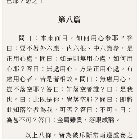
？
！
己
耶
思之
第八篇
：
，
？
問曰
本來面目
如何用心參耶
答
：
、
、
，
曰
要不著外六塵
內六根
中六識參
是
。
：
，
正用心處
問曰
如是則無用心
處
如何用
？
：
，
。
心耶
答曰
無處用心
方是正用心處
有
，
。
：
，
處
用心者
皆是著相故
問曰
無處用心
？
：
？
：
豈不落空耶
答
曰
知落空者誰
曰
是我
。
：
，
？
：
也
曰
此既是你
豈落空耶
問
曰
即將
，
？
：
。
：
此知落空者為我
可否
答曰
不可
曰
？
：
，
。
為甚不
可
答曰
金屑雖貴
落眼成翳
，
以上八條
皆為破斥斷常兩邊虗妄之