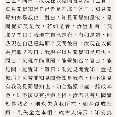
。
：
，
己
也
問曰
汝現在以見聞覺知為自
己
者
？
：
知見
聞覺知是自
己
者是誰耶
答曰
知見聞
。
：
，
覺知亦是我
也
難曰
知見聞覺知是汝
見
，
，
聞覺知又是汝
若如是
者
汝豈非有二我
？
：
，
，
耶
問曰
我現在自
己
是有
有如是
過
則
？
：
我現在自
己
是無耶
反問彼曰
汝現在以何
？
：
。
為
無耶
答曰
我現在以見聞覺知是無也
：
、
？
：
問曰
汝現在
能見聞
能覺知否
答曰
能
、
。
：
，
見聞
能覺知
難曰
既能見
聞覺知
豈是
？
，
無耶
汝若能知見聞覺知是我者
則不
復見
。
，
有我及見聞覺知也
如金指鐶下爐
鎔成本
，
。
金
則不復見有指鐶之相
汝若見有見聞覺
，
，
知是我者
則永失真我所在
如金復成指
，
。
：
鐶
則失金之本相
故
古人偈云
知妄為