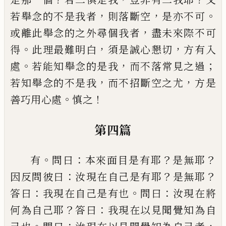
，
，
。
若舉念
的不是我者
則落斷空
是亦不可
，
或離此舉念的之
外尋個我者
盡未來際不可
。
，
，
得
此理最難明白
須是
誠心懇切
方有入
。
，
；
處
若能知舉念的是我
而不落常
見之過
，
，
若知舉念的不是我
而不招斷空之尤
方是
。
！
善巧用心處
慎之
第四篇
。
：
？
？
有
問曰
本來面目是有耶
是無耶
：
？
？
因反問彼曰
汝現
在自
己
是有耶
是無耶
：
。
：
答曰
我現在自
己
是有也
問
曰
汝現在將
？
：
何為自
己
耶
答曰
我現在以見聞覺知
為自