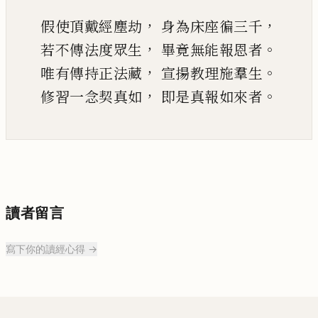
，
，
假使頂戴經塵劫
身為床座徧三千
，
。
若不傳法度眾生
畢竟無能報恩者
，
。
唯有傳持正法藏
宣
揚
教理施羣生
，
。
修習一念契真如
即是真報如來者
讀者留言
寫下你的讀經心得 →