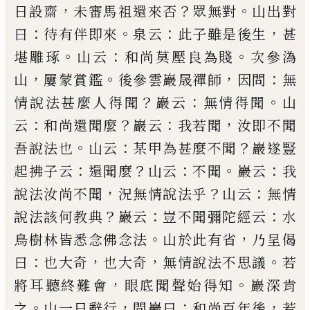
，
？
。
日設
齋
未審馬祖還來否
眾無對
山出對
：
。
：
，
曰
待有伴即來
泉云
此子雖是後生
甚
。
：
。
堪雕琢
山云
和尚莫壓良為
賤
次參溈
，
。
，
：
山
屢蒙賞鑑
後參雲巖晟禪師
因問
無
？
：
。
情
說法甚麼人得聞
巖云
無情得聞
山
：
？
：
，
云
和尚還聞麼
巖云
我若聞
汝即不聞
。
：
？
吾說法也
山云
某甲為甚麼
不聞
巖遂豎
：
？
：
。
：
起拂子云
還聞麼
山云
不聞
巖云
我
，
？
：
說
法汝尚不聞
況無情說法乎
山云
無情
？
：
：
說法該何教
典
巖云
豈不聞彌陀經云
水
。
，
鳥樹林皆悉念佛念法
山於此有省
乃呈偈
：
，
，
。
曰
也大奇
也大奇
無情說法不
思議
若
，
。
將耳聽終難會
眼底聞聲始得知
巖深肯
。
，
：
，
之
山一日辭行
問巖曰
和尚百年後
若