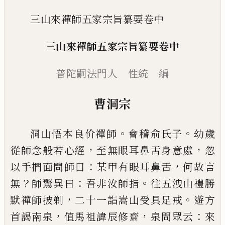
三山來禪師五家宗旨纂要卷中
三山來禪師五家宗旨纂要卷中
普陀嗣法門人 性統 編
曹洞宗
。
。
洞山悟本良价禪師
會稽俞氏子
幼歲
，
，
從師念般若
心經
至無眼耳鼻舌身意處
忽
：
，
以手捫面問師曰
某
甲有眼耳鼻舌
何故言
？
：
。
無
師驚異曰
吾非汝師指
往
五洩山禮勝
，
。
默禪師披剃
二十一詣嵩山受具足戒
遊方
，
，
：
首謁南泉
值馬祖諱辰修齋
泉問眾云
來