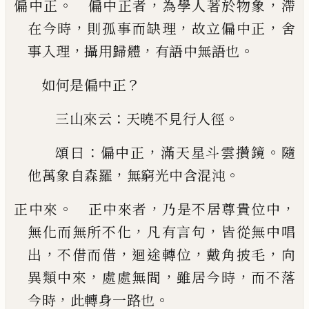
。
，
，
偏中正
偏中正者
為學人著於物象
滯
，
，
，
在今時
則
孤事而缺理
故立偏中正
舍
，
，
。
事入理
攝用歸體
有
語中無語也
？
如何是偏中正
：
。
三山來云
天曉不見行人徑
：
，
。
頌曰
偏中正
滿天
星斗雲攢鏡
隨
，
。
他萬象自森羅
無窮光中含混沌
。
，
，
正中來
正中來者
乃是不居尊貴位中
，
，
無化而無
所不化
凡有言句
皆從無中唱
，
，
，
，
出
不借而借
迴途
轉位
戴角披毛
向
，
，
，
異類中來
處處無間
雖居今時
而不落
，
。
今時
此轉身一路也