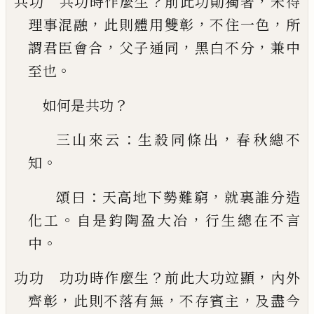
？
，
共功 共功時作麼生
前此功勛獨著
未得
，
，
，
理事混
融
此則體用雙彰
不住一色
所
，
，
，
謂君臣會合
父子
通同
黑白不分
兼中
。
至也
？
如何是共功
：
，
三山來云
生殺同條出
春秋總不
。
知
：
，
頌曰
天高
地下勢難窮
就裏誰分造
。
，
化工
自是鈞陶盈大冶
行生總在不言
。
中
？
，
功功 功功時作麼生
前此大功竝顯
內外
，
，
，
齊彰
此
則不落有無
不存賓主
及盡今