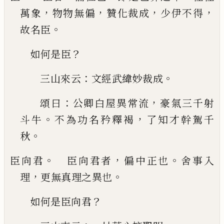
，
，
，
，
萬象
物物無
偏
贊化裁成
少伊不得
。
故名臣
？
如何是臣
：
。
三山來云
文經武緯妙裁成
：
，
頌曰
公卿白屋異
常流
豪氣三千射
。
，
斗牛
不為功名矜釋褐
了知才
幹駕千
。
秋
。
，
。
臣向君
臣向君者
偏中正也
舍事入
，
。
理
更無真理
之異也
？
如何是臣向君