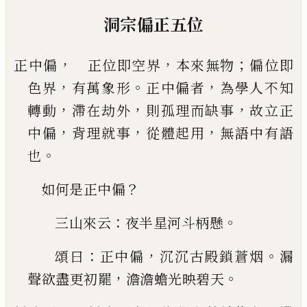
洞宗偏正五位
，
，
；
正中偏
正位即空界
本來無物
偏位即
，
。
，
色界
有萬
象形
正中偏者
為學人不知
，
，
，
轉動
滯在劫外
則孤
理而缺事
故立正
，
，
，
中偏
背理就事
從體起用
無語
中有語
。
也
？
如何是正中偏
：
。
三山來云
夜半星河斗柄懸
：
，
。
頌曰
正中偏
沉沉
古殿鎖蒼烟
漏
，
。
聲欲盡更初罷
澹澹蟾光映碧天