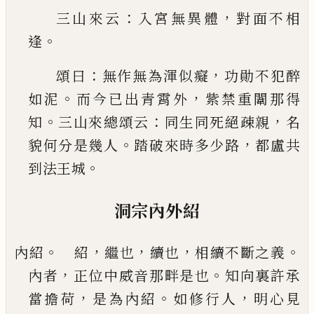
：
，
三山來云
入宮無異體
對面不相
。
逢
：
，
頌曰
無作
無為渾似癡
功勛不犯醉
。
，
如泥
而今
已
出青霄外
紫禁重闈那得
。
：
，
知
三山來總頌云
同生同死絕疎親
名
。
，
貌何分是幾
人
踏破來時多少路
都盧共
。
到法王城
洞宗內外紹
。
，
，
，
。
內紹
紹
繼也
續也
相續不斷之義
，
。
內者
正位中威
音那畔是也
知向裏許承
，
。
，
當擔荷
是為內紹
如修
行人
明心見