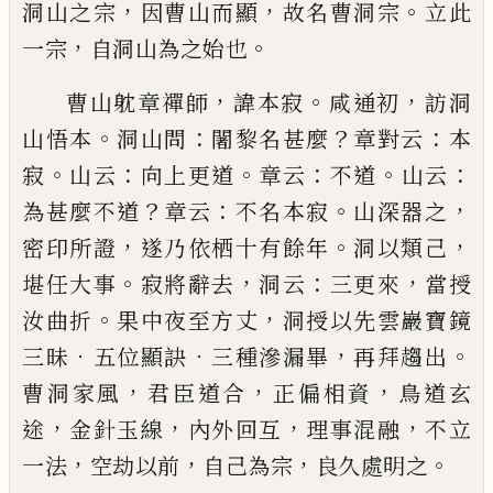
，
，
。
洞山之宗
因曹山
而顯
故名曹洞宗
立此
，
。
一宗
自洞山為之始也
，
。
，
曹山躭章禪師
諱本寂
咸通初
訪洞
。
：
？
：
山悟本
洞山問
闍黎名甚麼
章對云
本
。
：
。
：
。
：
寂
山云
向上更道
章云
不道
山云
？
：
。
，
為甚麼不道
章云
不名本寂
山深器之
，
。
，
密印所
證
遂乃依栖十有餘年
洞以類
己
。
，
：
，
堪任大事
寂將辭
去
洞云
三更來
當授
。
，
汝曲折
果中夜至方丈
洞授以
先雲巖寶鏡
．
．
，
。
三昧
五位顯訣
三種滲漏畢
再拜趨出
，
，
，
曹洞家風
君臣道合
正偏相資
鳥道玄
，
，
，
，
途
金針玉線
內外回互
理事混融
不立
，
，
，
。
一法
空劫以前
自
己
為宗
良久處明之