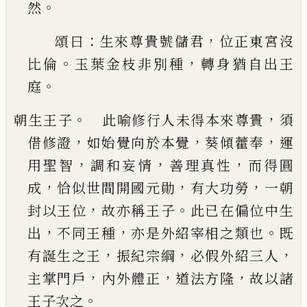
。
然
：
，
頌曰
生來
尊貴號儲君
位正東宮沒
。
，
比倫
玉葉金枝非別種
轉身猶自出王
。
庭
。
，
朝生王子
此喻修行人未得本來尊貴
須
，
，
，
借修證
如始覺向於本覺
葵傾藿奉
運
，
，
，
用聖智
調和妄情
善理真性
而得圓
，
，
，
成
恰似世間開國元勛
有大功
勞
一朝
，
。
封以王位
故亦稱王子
此
已
在偏位中生
，
，
。
出
不同王種
亦是外紹宰相之類也
既
，
，
，
有誕生之
王
振紀宗綱
必假外紹三人
，
，
，
主掌門戶
內外體正
道法方隆
故以諸
。
王子次之