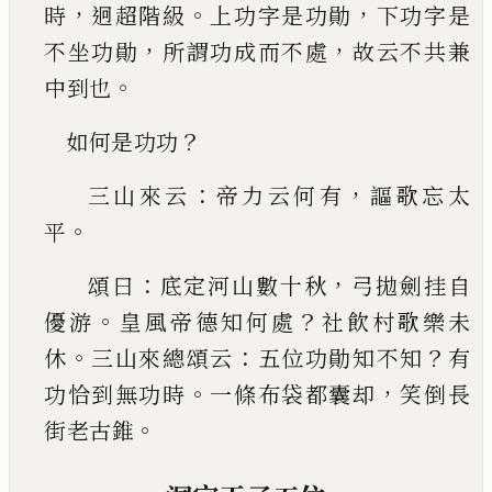
，
。
，
時
迥超階級
上功
字是功勛
下功字是
，
，
不坐功勛
所謂功成而不處
故云不共兼
。
中到也
？
如何是功功
：
，
三山來云
帝力云何有
謳歌忘太
。
平
：
，
頌曰
底定
河山數十秋
弓拋劍挂自
。
？
優游
皇風帝德知何處
社飲村歌樂未
。
：
？
休
三山來總頌云
五位功勛知不知
有
。
，
功恰到無功
時
一條布袋都囊却
笑倒長
。
街老古錐