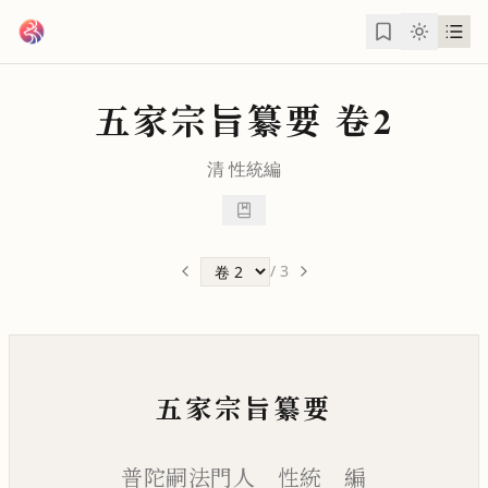
跳到主要內容
五家宗旨纂要
卷2
清
性統
編
/
3
五家宗旨纂要
普陀嗣法門人 性統 編