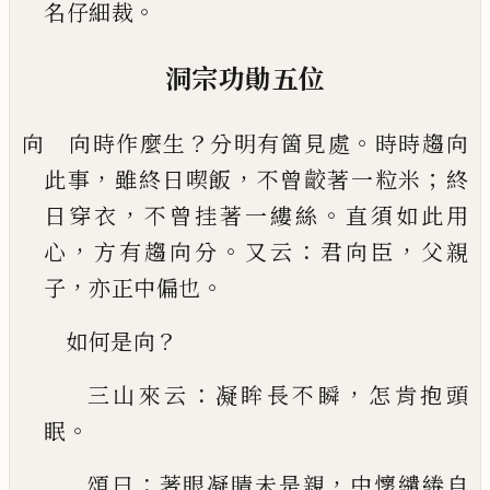
。
名仔細裁
洞宗功勛五位
？
。
向 向時作麼生
分明有箇見處
時時趨向
，
，
；
此事
雖
終日喫飯
不曾齩著一粒米
終
，
。
日穿衣
不曾挂著
一縷絲
直須如此用
，
。
：
，
心
方有趨向分
又云
君向臣
父親
，
。
子
亦正中偏也
？
如何是向
：
，
三山來云
凝眸長不瞬
怎肯抱頭
。
眠
：
，
頌曰
著眼
凝睛未是親
中懷繾綣自