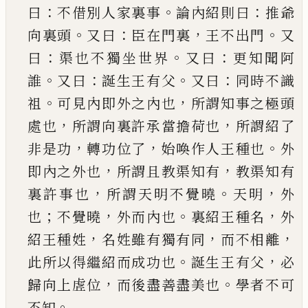
：
。
：
曰
不借別人家裏事
論
內紹則曰
推爺
。
：
，
。
向裏頭
又曰
臣在門裏
王不出門
又
：
。
：
曰
渠也不獨坐世界
又曰
更知聞阿
。
：
。
：
誰
又曰
誕
生王有父
又曰
同時不識
。
，
祖
可見內即外之內也
所謂知事之極頭
，
，
處也
所謂向裏許承當擔荷也
所謂紹了
，
，
。
非是功
轉功位了
始喚作人王種也
外
，
，
即內之外也
所謂且教渠知有
教渠知有
，
。
，
裏許事
也
所謂天明不覺曉
天明
外
；
，
。
，
也
不覺曉
外而內也
裏紹王種名
外
，
，
，
紹王種姓
名姓雖有獨有同
而不
相離
。
，
此所以得繼紹而成功也
誕生王有父
必
，
。
歸
向上虗位
而後盡善盡美也
學者不可
。
不知