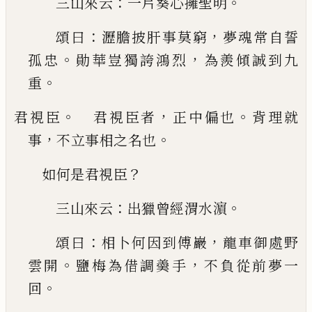
：
。
三山來云
一片葵心擁聖明
：
，
頌曰
瀝膽披肝事
莫窮
夢魂常自誓
。
，
孤忠
勛華豈獨誇鴻烈
為羨傾
誠到九
。
重
。
，
。
君視臣
君視臣者
正中偏也
背理就
，
。
事
不立事相
之名也
？
如何是君視臣
：
。
三山來云
出獵曾經渭水濵
：
，
頌曰
相卜何因到
傅巖
龍車御處野
。
，
雲開
鹽梅為借調羮手
不負從
前夢一
。
回