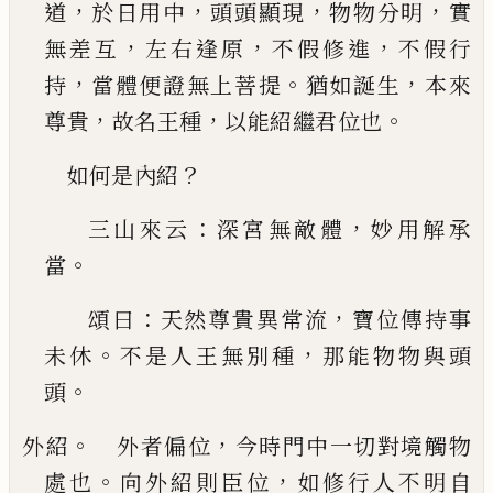
，
，
，
，
道
於日用中
頭頭顯現
物物分明
實
，
，
，
無差互
左右逢原
不假修進
不假行
，
。
，
持
當體便證
無上菩提
猶如誕生
本來
，
，
。
尊貴
故名王種
以能紹
繼君位也
？
如何是內紹
：
，
三山來云
深宮無敵體
妙用解承
。
當
：
，
頌曰
天然
尊貴異常流
寶位傳持事
。
，
未休
不是人王無別種
那能物物與頭
。
頭
。
，
外紹
外者偏位
今時門中一切對境觸物
。
，
處也
向
外紹則臣位
如修行人不明自