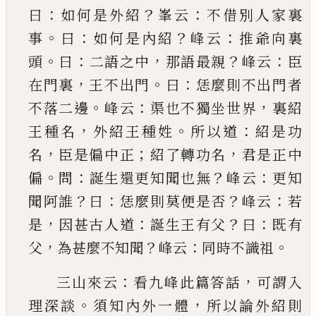
：
？
：
曰
如何是外紹
峯云
不借別人家
裏
。
：
？
：
事
曰
如何是內紹
峰云
推爺向裏
。
：
，
？
：
頭
曰
二語之
中
那語最親
峰云
臣
，
。
：
在門裏
王不出門
曰
恁麼則
不出門者
。
：
，
不落二邊
峰云
渠也不獨坐世界
裏紹
，
。
：
王種名
外紹王種姓
所以道
紹是功
，
；
，
名
臣是偏中
正
紹了轉功名
君是正中
。
：
？
：
偏
問
誕生還更知聞也
無
峰云
更知
？
：
？
：
聞阿誰
曰
恁麼則莫便是否
峰云
若
，
：
？
：
是
因甚古人道
誕生王有父
曰
既有
，
？
：
。
父
為甚麼不
知聞
峰云
同時不識祖
：
，
三山來云
看九峰此篇答話
可謂入
。
，
理深談
須知
內外一體
所以論外紹則