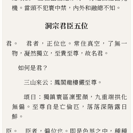
。
，
。
機
當頭不犯寰中禁
內外和融總不知
洞宗君臣五位
。
，
。
，
君
君者
正位也
常住真空
了無一
，
，
，
。
物
凝然獨立
至
貴至尊
故名君
？
如何是君
：
。
三山來云
鳳閣龍樓儼至尊
：
，
頌曰
獨鎮寰區凜
聖顏
九重端拱化
。
，
無偏
至尊自是亡倫匹
落落深
階露日
。
鮮
。
，
。
，
臣
臣者
偏位也
即是色界之中
種種