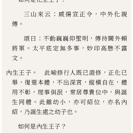
：
，
三山來云
威
揚
宣正令
中外化親
。
傳
：
，
頌曰
不動
巍巍仰聖明
傳持閫外賴
。
，
將軍
太平底定無多事
妙印高懸不露
。
文
。
，
內生王子
此喻修行人既
已
證修
正化
已
，
，
，
，
畢
復還
本體
不出深宮
縱橫自在
體
，
，
，
用不彰
理事俱泯
常
居尊貴位中
與誕
。
，
，
生同體
此雖幼小
亦可紹位
亦
名內
，
。
紹
乃誕生處之幼子也
？
如何是內生王子