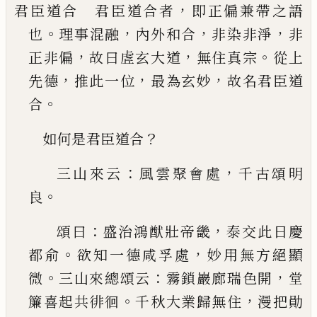
，
君臣道合 君臣道合者
即正偏兼帶之語
。
，
，
，
也
理事
混融
內外和合
非染非淨
非
，
，
。
正非偏
故曰虗玄大
道
無住真宗
從上
，
，
，
先德
推此一位
最為玄妙
故名
君臣道
。
合
？
如何是君臣道合
：
，
三山來云
風雲聚會處
千古頌明
。
良
：
，
頌曰
盛治
鴻猷壯帝畿
泰交此日慶
。
，
都俞
欲知一德咸孚處
妙用無方絕顯
。
：
，
微
三山來總頌云
霧鎖巖廊瑞色開
堂
。
，
簾喜起共徘
徊
千秋大業歸無住
漫把勛