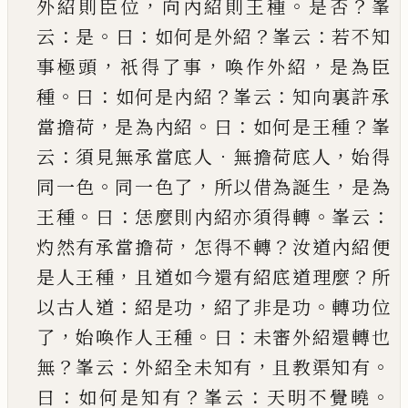
，
。
？
外紹則臣位
向
內紹則王種
是否
峯
：
。
：
？
：
云
是
曰
如何是外紹
峯云
若
不知
，
，
，
事極頭
祇得了事
喚作外紹
是為臣
。
：
？
：
種
曰
如
何是內紹
峯云
知向裏許承
，
。
：
？
當擔荷
是為內紹
曰
如何是王種
峯
：
．
，
云
須見無承當底人
無擔荷底人
始得
。
，
，
同一色
同一色了
所以借為誕生
是為
。
：
。
：
王種
曰
恁麼則內紹亦須得轉
峯云
，
？
灼然有承當擔荷
怎得不轉
汝道內紹便
，
？
是人王種
且道如今還有
紹底道理麼
所
：
，
。
以古人道
紹是功
紹了非是功
轉
功位
，
。
：
了
始喚作人王種
曰
未審外紹還轉也
？
：
，
。
無
峯
云
外紹全未知有
且教渠知有
：
？
：
。
曰
如何是知有
峯
云
天明不覺曉