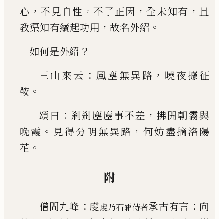
，
，
，
，
心
不見自性
不了
正因
全未知有
且
，
。
教渠知有續起功用
故名外紹
？
如何是外紹
：
，
三山來云
風塵無異路
曉夜據征
。
鞍
：
，
頌曰
剎剎
塵塵事不差
拂開朝霧與
。
，
晚霞
見得分明無異路
何妨盡摘洛陽
。
花
附
：
：
僧問九峰
虔
承古有言
向
䖍乃石霜侍者