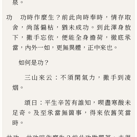
。
泉
？
，
功 功時作麼生
前此向時奉時
情存取
，
，
。
舍
尚落偏
枯
猶未成功
到此渾身放
，
，
，
下
撒手忘依
便能全身
擔荷
徹底承
，
，
，
。
當
內外一如
更無異體
正中來也
？
如何是功
：
，
三山來云
不須閑氣力
撒手到凌
。
烟
：
，
頌曰
平生
辛苦有誰知
喫盡寒酸未
。
，
足奇
及至承當無箇事
得來依舊笑當
。
時