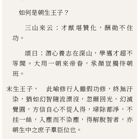
？
如何是朝生王子
：
，
三山來云
才猷堪贊化
酬勛不住
。
功
：
，
頌曰
潛心
養志在深山
學邁才超不
。
，
等閒
大用一朝來帝眷
承顏豈獨侍朝
。
班
，
，
末生王子
此喻修行人雖假功修
終無汙
，
，
，
染
猶如
幻智隨流漂沒
忽爾回光
幻滅
，
，
，
覺圓
方信自心不
從人得
埽除都淨
不
，
，
，
挂一絲
入塵而不染塵
得解
脫智者
亦
。
朝生中之庶子羣臣位也