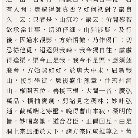
：
？
？
有人問
還邈得
師真否
如何祗對
巖良
，
：
。
。
：
久
云
只者是
山沉吟
巖云
价
闍黎若
，
。
。
欲承當此事
切須仔細
山猶涉疑
及行
，
，
，
：
後
因
過水覩影
方始悟徹
乃作偈曰
切
，
。
，
忌從他覓
迢迢與
我疎
我今獨自往
處處
。
，
。
得逢渠
渠今正是我
我今不
是渠
應須恁
，
。
，
麼會
方始契如如
於唐大中末
屆
新豐
，
。
，
山
接引學徒
厥後盛化豫章
住筠州洞
，
，
，
，
山
權開五位
善接三根
大闡一音
廣弘
。
，
；
萬品
橫抽寶劍
剪諸見之
稠林
妙叶弘
，
。
，
通
截萬端之穿鑿
晚得曹山本寂
深明
的
，
，
，
。
旨
妙唱嘉猷
道合君臣
正偏回互
由是
，
。
洞上宗風
播於天下
諸方宗匠咸推尊之
葢