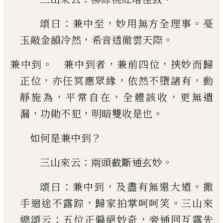
：
，
。
頌曰
兼中至
妙用
無方全理事
戞
，
。
玉敲金韻冷然
希音透徹雲天際
。
，
，
兼中到
兼中到者
兼前四位
挾妙而歸
，
，
，
正位
亦任
冥應眾緣
依然不墮諸有
動
，
，
，
靜施為
平常自在
全
體該收
更無遺
，
，
。
漏
功勛不犯
明暗雙收是也
？
如何是兼中到
：
。
三山來云
兩頭截斷通玄妙
：
，
。
頌曰
兼中到
及盡
有無還大道
撒
，
。
手迴途不露踪
歸家拍掌呵呵笑
三山來
：
，
總頌云
五位正偏絕妙奇
旁通回互露先