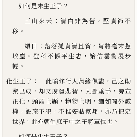
？
如何是末生王子
：
，
三山來云
清白非為苦
堅貞節不
。
移
：
，
頌曰
落落
孤貞清且貧
肯將毫末惹
。
，
埃塵
登科不懈平生志
始信雲衢展步
。
輕
：
，
化生王子
此喻修行人萬緣俱盡
己
之勛
，
，
，
業
已
成
却又廣運悲智
入
𫑮
垂手
旁宣
，
，
，
正化
頭頭上顯
物
物上明
猶如閫外威
，
，
，
權
設施不犯
不惟安貼家
邦
亦乃把定
，
。
世界
此亦朝生庶子中之子將軍位也
？
如何是化生王子