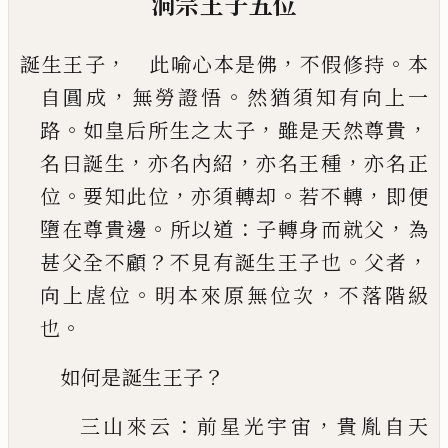
洞宗王子五位
，
，
。
誕生王子
此喻心本是佛
不假修持
本
，
。
自圓成
無
勞證悟
然猶須知有向上一
。
，
，
路
如皇后所生之太
子
雖是天然尊貴
，
，
，
名曰誕生
亦名內紹
亦名王種
亦名正
。
，
。
，
位
要知此位
亦須轉却
若不轉
即便
。
：
，
墮在
尊貴邊
所以道
子轉身而就父
為
？
。
，
甚父全不顧
不
見有誕生王子也
父者
。
，
向上虗位
明本來原無位
次
不落階級
。
也
？
如何是誕生王子
：
，
三山來云
前星光宇宙
貴胤自天