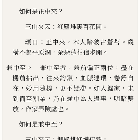
？
如何是正中來
：
。
三山來云
紅塵堆裏百花開
：
，
。
頌曰
正中來
木人
踏破古蒼苔
縱
，
。
橫不礙平原濶
朵朵蓮花信步開
。
，
，
兼中至
兼中至者
兼前偏正兩位
盡在
，
，
，
機前拈出
往來鈎鎖
血脈連環
卷舒自
，
，
。
，
在
妙用隨機
更不疑
滯
如人歸家
未
，
，
到而至別業
乃在途中為人邊事
明暗雙
，
。
放
作家弄險處也
？
如何是兼中至
：
。
三山來云
柳綠桃紅增佳致