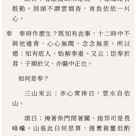
。
，
殷勤
回頭不謂雲烟杳
肯負依依一片
。
心
？
，
奉 奉時作麼生
既知有此事
十二時中不
，
，
。
與他違
背
心心無間
念念無差
所以
：
，
。
：
道
知有底人
始解奉
重
又云
臣奉於
，
，
。
君
子順於父
亦偏中正也
？
如何是奉
：
，
三山來云
赤心常捧日
雲水自依
。
山
：
，
頌曰
掩著
柴門閉著關
拋笻可是畏
。
，
峰巉
山翁此日何思算
漫煑黃虀但酌