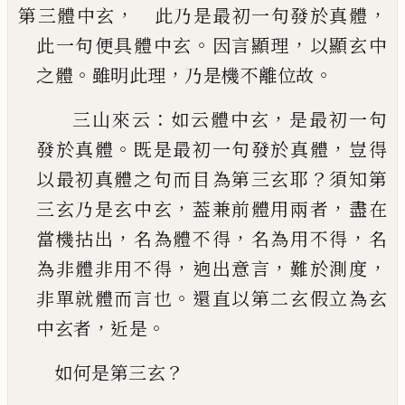
，
，
第三體中玄
此乃是最初一句發於真體
。
，
此一句
便具體中玄
因言顯理
以顯玄中
。
，
。
之體
雖明此理
乃是機不離位故
：
，
三山來云
如云體中玄
是最初一句
。
，
發於真體
既
是最初一句發於真體
豈得
？
以最初真體之句而
目為第三玄耶
須知第
，
，
三玄乃是玄中玄
葢兼前
體用兩者
盡在
，
，
，
當機拈出
名為體不得
名為用不
得
名
，
，
，
為非體非用不得
逈出意言
難於測度
。
非單
就體而言也
還直以第二玄假立為玄
，
。
中玄者
近
是
？
如何是第三玄