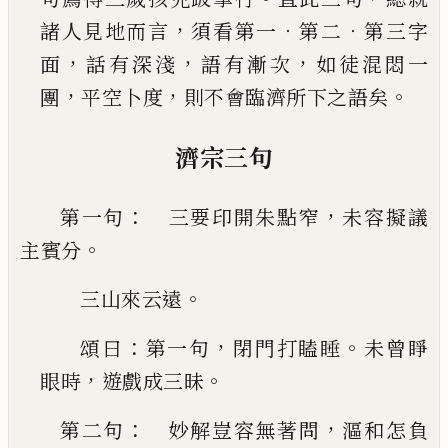
，
．
．
諸人見地而言
須看第一
第二
第三字
，
，
，
面
話有深淺
語有漸次
如徒混悶一
，
，
。
團
平空卜度
則不會臨濟所下之語矣
濟宗三句
：
，
第一句
三要印開朱點窄
未容擬議
。
主賓分
。
三山來云遠
：
，
。
頌曰
第一句
閉門打瞌睡
未曾睜
，
。
眼時
遊戲成三昧
：
，
第二句
妙解豈容無著問
漚和怎負