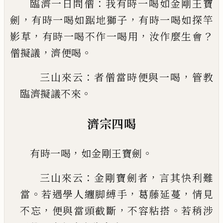
：
臨濟一日問僧
我有時一喝如金剛王寶
，
，
劍
有時一
喝如踞地獅子
有時一喝如探竿
，
，
？
影草
有時一喝不
作一喝用
汝作麼生會
，
。
僧擬議
濟便喝
：
，
三山來云
者僧當時便與一喝
管教
。
臨濟擬議不來
濟宗四喝
，
。
有時一喝
如金剛王寶劍
：
，
三山來云
金剛寶劍者
言其快利難
。
，
，
當
若遇學人
纏脚縛手
葛藤延蔓
情見
，
，
。
不忘
便與當頭截斷
不
容粘搭
若稍涉