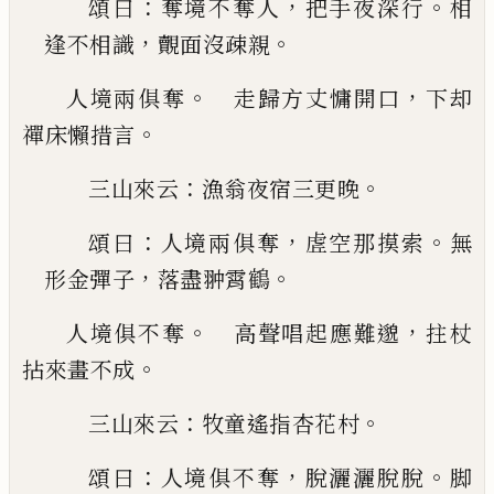
：
，
。
頌曰
奪境不奪人
把手夜深行
相
，
。
逢不相識
覿面沒疎親
。
，
人境兩俱奪
走歸方丈慵開口
下却
。
禪床懶措言
：
。
三山來云
漁翁夜宿三更晚
：
，
。
頌曰
人境兩俱奪
虗空那摸索
無
，
。
形金彈子
落盡翀霄
鶴
。
，
人境俱不奪
高聲唱起應難邈
拄杖
。
拈來畫不成
：
。
三山來云
牧童遙指杏花村
：
，
。
頌曰
人境俱不奪
脫灑灑脫脫
脚