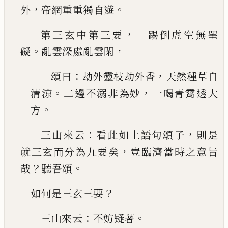
，
。
外
帝網重重
獨自遊
，
第三玄中第三要
踢倒虗空無罣
。
，
礙
亂雲深處
亂雲閑
：
，
頌曰
劫外靈枝劫外香
天然種草自
。
，
清涼
二邊
不溺非為妙
一喝青霄透大
。
方
：
，
三山來云
看此如上語句頌子
則是
，
就三玄而分
為九要矣
豈臨濟當時之意旨
？
。
哉
聽吾頌
？
如何是三玄三要
：
。
三山來云
不妨疑著