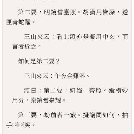
，
。
，
第二要
明鏡當臺照
胡漢用皆深
透
。
匣青蛇躍
：
，
三山來云
看此頌亦是擬用中玄
而
。
言者近之
？
如何是第二要
：
。
三山來云
午夜金雞呌
：
，
。
頌曰
第二要
妍
𡟎
一齊
照
縱橫妙
，
。
用分
秦鏡當臺耀
，
。
，
第三要
劫前者一竅
擬議問如何
拍
。
手呵呵笑