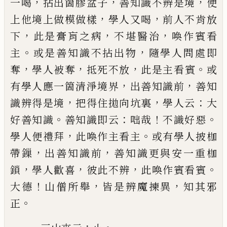
，
，
，
一喝
拈出箇膠盆子
善知識不辨是境
便
，
，
上
他境上做模做樣
學人又喝
前人不肯放
，
，
，
下
此是膏
肓之病
不堪醫治
喚作賓看
。
，
主
或是善知識不拈出
物
隨學人問處即
，
，
，
。
奪
學人被奪
抵死不放
此是主看
賓
或
，
，
有學人應一箇清淨境界
出善知識前
善知
，
，
：
識
辨得是境
把得住拋向坑裏
學人云
大
。
：
！
。
好善知識
善
知識即云
咄哉
不識好惡
，
。
學人便禮拜
此喚作主看
主
或有學人披枷
，
，
帶鏁
出善知識前
善知識更與安
一重枷
，
，
，
。
鎖
學人歡喜
彼此不辨
此喚作賓看賓
！
，
，
大德
山僧所舉
皆是辨魔揀異
知其邪
。
正