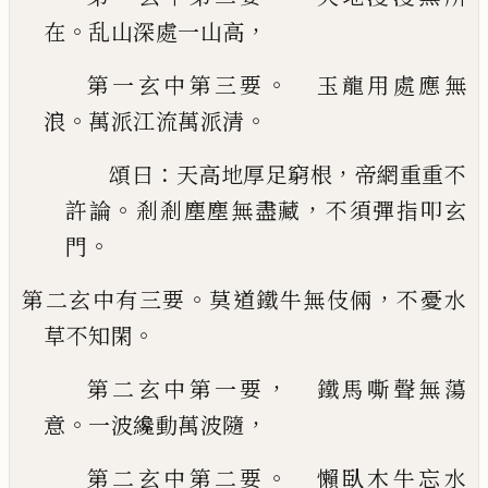
。
，
在
乱山深處
一山高
。
第一玄中第三要
玉龍用處應無
。
。
浪
萬派江流
萬派清
：
，
頌曰
天高地厚足窮根
帝網重重不
。
，
許論
剎剎
塵塵無盡藏
不須彈指叩玄
。
門
。
，
第二玄中有三要
莫道鐵牛無伎倆
不憂水
。
草不知
閑
，
第二玄中第一要
鐵馬嘶聲無蕩
。
，
意
一波纔動
萬波隨
。
第二玄中第二要
懶臥木牛忘水