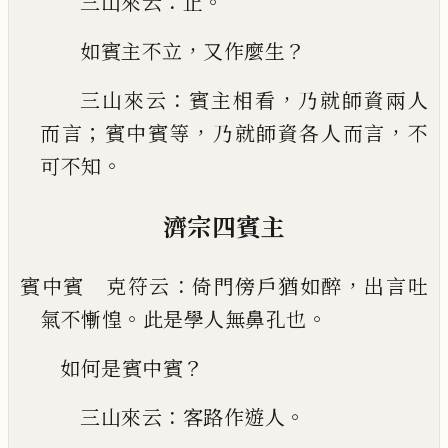
：
。
三山來云
止
，
？
如賓主不立
又作麼生
：
，
三山來云
賓主相看
乃就師資兩人
；
，
，
而言
賓中賓
等
乃就師資各人而言
不
。
可不知
濟宗四賓主
：
，
賓中賓 克符云
倚門傍戶猶如醉
出言吐
。
。
氣不慚
惶
此是學人無鼻孔也
？
如何是賓中賓
：
。
三山來云
客路作遊人