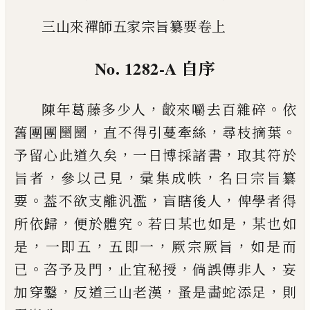
三山來禪師五家宗旨纂要卷上
No. 1282-A
自序
，
。
陳年葛
藤
多少人
齩來嚼去百雜碎
依
，
，
。
舊團團圞圞
直不得引蔓牽絲
尋枝摘葉
，
，
予留心此道久矣
一日
博採諸書
取其符於
，
，
，
旨者
參以己見
彚集成帙
名曰
宗旨纂
。
，
，
要
葢不欲支離汎濫
盲瞎後人
俾學者得
，
。
，
所
依歸
便於體究
若曰某也如是
某也如
，
，
，
，
是
一即五
五
即一
厥宗厥旨
如是而
。
，
，
，
已
咨予及門
止宜秘授
倘誤
傳非人
妄
，
，
，
加穿鑿
反道三山老漢
蚤是畵蛇添足
則