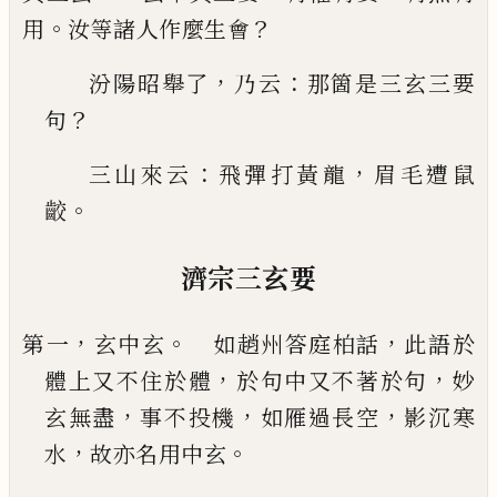
。
？
用
汝等諸人作麼生會
，
：
汾陽昭舉了
乃云
那箇是三玄三要
？
句
：
，
三山來云
飛彈打黃龍
眉毛遭鼠
。
齩
濟宗三玄要
，
。
，
第一
玄中玄
如趙州答庭柏話
此語於
，
，
體上又不
住於體
於句中又不著於句
妙
，
，
，
玄無盡
事不投機
如雁過長空
影沉寒
，
。
水
故亦名用中玄