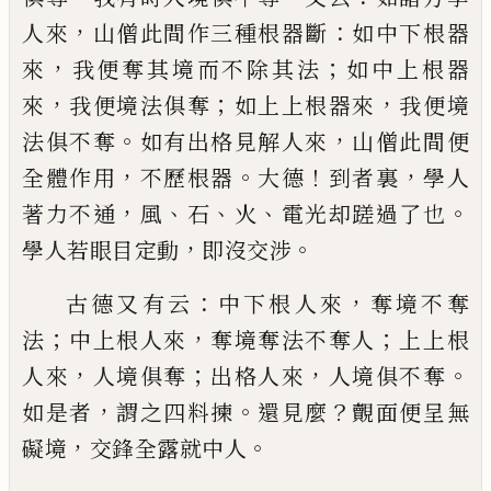
，
：
人來
山僧此間作三種根器斷
如中下
根器
，
；
來
我便奪其境而不除其法
如中上根器
，
；
，
來
我
便境法俱奪
如上上根器來
我便境
。
，
法俱不奪
如有
出格見解人來
山僧此間便
，
。
！
，
全體作用
不歷根器
大
德
到者裏
學人
，
、
、
、
。
著力不通
風
石
火
電光却蹉過了也
，
。
學人若眼目定動
即沒交涉
：
，
古德又有云
中下根
人來
奪境不奪
；
，
；
法
中上根人來
奪境奪法不奪人
上
上根
，
；
，
。
人來
人境俱奪
出格人來
人境俱不奪
，
。
？
如是者
謂之四料揀
還見麼
覿面便呈無
，
。
礙境
交鋒全露就
中人