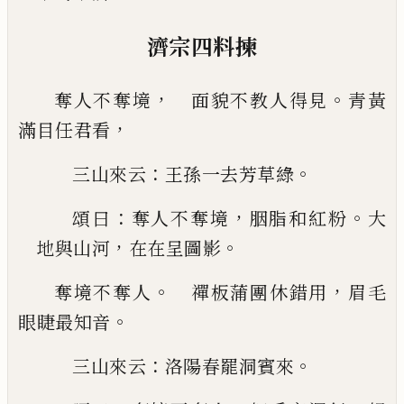
濟宗四料揀
，
。
奪人不奪境
面貌不教人得見
青黃
，
滿目任君看
：
。
三山來云
王孫一去芳草綠
：
，
。
頌曰
奪人不奪境
胭脂和紅粉
大
，
。
地與山河
在在呈圖影
。
，
奪境不奪人
禪板蒲團休錯用
眉毛
。
眼睫最知音
：
。
三山來云
洛陽春罷洞賓來