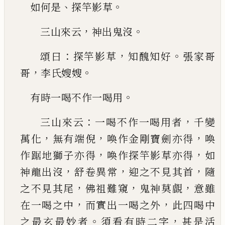
、
。
如何是
探竿影草
，
。
三山來云
神出鬼沒
：
，
。
頌曰
探竿影草
知醜知好
張家哥
，
。
哥
李氏嫂嫂
。
有時一喝不作一喝用
：
，
三山來云
一喝不作一喝用者
千變
，
，
，
萬化
無有端
倪
喚作金剛寶劍亦得
喚
，
，
作踞地獅子亦得
喚作
探竿影草亦得
如
，
，
，
神龍出沒
舒卷異常
迎之不見
其首
隨
，
，
，
之不見其尾
佛祖難窺
鬼神莫覰
意雖
，
，
在
一喝之中
而實出一喝之外
此四喝中
。
，
之最玄最
妙者
須看有時二字
甚是活