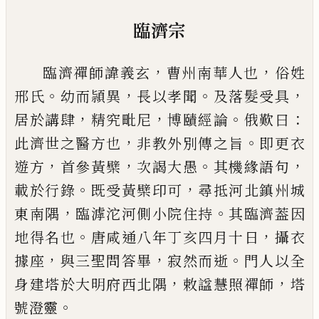
臨濟宗
，
，
臨濟禪師諱義玄
曹州南華人也
俗姓
。
，
。
，
邢氏
幼而頴
異
長以孝聞
及落髮受具
，
，
。
：
居於講肆
精究毗尼
博賾
經論
俄歎曰
，
。
此濟世之醫方也
非教外別傳之旨
即
更衣
，
，
。
，
遊方
首參黃檗
次謁大愚
其機緣語句
。
，
載於行
錄
既受黃檗印可
尋抵河北鎮州城
，
。
東南隅
臨滹沱
河側小院住持
其臨濟葢因
。
，
地得名也
唐咸通八年
丁亥四月十日
攝衣
，
，
。
據座
與三聖問答畢
寂然而逝
門人以全
，
，
身建塔於大明府西北隅
敕
諡
慧照禪師
塔
。
號澄靈