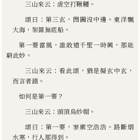
：
。
三山來云
虗空打鞦韆
：
，
。
頌曰
第三玄
囫圇沒中
邊
東洋飄
，
。
大海
架箇無底船
，
，
第一要當風
誰敢道千聖一時興
那能
。
窮此妙
：
，
，
三山來云
看此頌
猶是擬玄中玄
。
而言者錯
？
如何是第一要
：
。
三山來云
頭頂烏紗帽
：
，
。
頌曰
第一要
寥廓空浩
浩
路斷烟
，
。
水寒
行人那得到