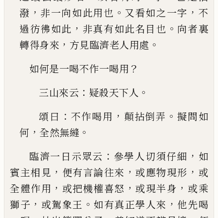
，
。
，
潑
非一向如此用也
又看如之一字
不
，
。
過彷彿如此
非真有如此名目
也
向者裏
，
。
轉得身來
方見臨濟老人用處
？
如何是一喝不作一喝用
：
。
三山來云
疑殺天下人
：
，
。
頌曰
不作喝用
顛拈倒
弄
擬問如
，
。
何
全然無縫
：
，
臨濟一日示眾云
參學人切須仔細
如
，
，
，
賓主相見
便
有言論往來
或應物現形
或
，
，
，
全體作用
或把機權喜
怒
或現半身
或乘
，
。
，
獅子
或駕象王
如有真正學人來
他先喝