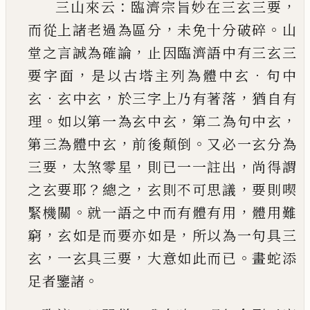
：
，
三山來云
臨濟宗旨妙在三玄三要
，
。
而從上諸老
過為區分
未免十分破碎
山
，
堂之言誠為確論
止
因臨濟語中有三玄三
，
．
要字面
是以古塔主列為
體中玄
句中
．
，
，
玄
玄中玄
於三字上乃有著落
猶自
有
。
，
，
理
如以第一為玄中玄
第二為句中玄
，
。
第三為
體中玄
前後顛倒
又必一玄分為
，
，
，
三要
太煞零星
則
已
一一註出
尚得謂
？
，
，
之玄要耶
總之
玄則不可
思議
要則喫
。
，
緊機關
就一語之中而有體有用
體
用難
，
，
窮
玄如是而要亦如是
所以為一句具三
，
，
。
玄
一玄具三要
大意如此而
已
畫蛇添
。
足者鑒諸