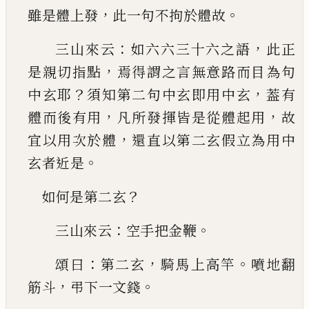
，
。
雖是體上發
此一句不
拘於體故
：
，
三山來云
如六六三十六之語
此正
，
是親切指點
焉得謂之言無意路而目為句
？
，
中玄耶
須知第二
句中玄即用中玄
葢有
，
，
體而後有用
凡所發揮皆
是從體起用
故
，
宜以用次於體
還直以第二玄假
立為用中
。
玄者近是
？
如何是第二玄
：
。
三山來云
空手把金鞭
：
，
。
頌曰
第二玄
騎馬上高
竿
噴地翻
，
。
筋斗
弔下一文錢