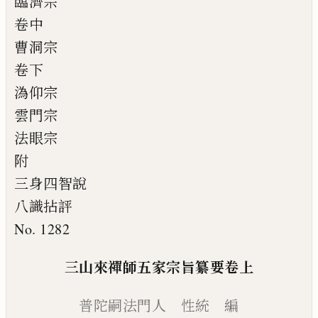
臨濟宗
卷中
曹洞宗
卷下
溈仰宗
雲門宗
法眼宗
附
三身四智說
八識拈評
No. 1282
三山來禪師五家宗旨纂要卷上
普陀嗣法門人 性統 編