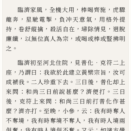
，
，
，
臨濟家風
全機大用
棒喝齊施
虎驟
，
，
，
龍奔
星馳電掣
負冲天意氣
用格外提
，
，
，
，
持
卷舒縱擒
殺活自在
埽除
情見
迥脫
，
，
廉纖
以無位真人為宗
或喝或棒或豎拂
明
。
之
，
．
臨濟初至河北住院
見普化
克符二上
，
：
，
座
乃謂曰
我
欲於此建立黃檗宗旨
汝可
。
。
，
成褫我
二人珍重下去
三日後
普化却上
：
？
。
來問
和尚三日前說甚麼
濟便打
三日
，
：
後
克符上來問
和尚三日前打普化作甚
？
。
，
，
：
麼
濟
亦打
至晚
小參
云
我有時奪人
，
，
不奪境
我有時奪境
不奪人
我有時人境兩
，
。
：
俱奪
我有時人境俱不奪
又
云
如諸方學