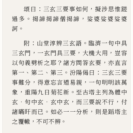
：
，
頌曰
三玄三要事如何
擬
涉思惟蹉
。
，
過多
揭諦揭諦僧揭諦
娑婆娑婆娑婆
。
訶
：
。
附
山堂淳辨三玄語
臨濟一句中具
，
，
，
三玄門
一玄
門具三要
大機大用
豈容
？
，
以句義劈析之耶
諸方
問答玄要
亦直言
、
、
。
：
第一
第二
第三
汾陽偈曰
三玄
三要
，
，
事難分
得意忘言道易親
一句明明該萬
，
。
象
重陽九日菊花新
至古塔主列為體中
．
．
，
，
玄
句中玄
玄中玄
而三要說不行
付
。
，
諸瞞盰而
已
如必一一
分析
則是蹈塔主
，
。
之覆轍
不可不辨