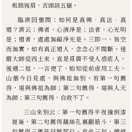
，
。
板踏峩眉
舌頭談五嶽
：
．
．
臨濟因僧問
如何是真佛
真法
真
？
：
，
；
，
道
濟云
佛者
心清
淨是
法者
心光明
；
，
。
，
是
道者
處處無礙淨光是
三即一
皆空
。
，
。
而無實
如有真正道人
念念心不間斷
達
，
。
磨大
師從西土來
直是覓箇不受人惑底人
，
，
。
後遇二祖
一
言便了
始知從前虗用工夫
，
。
山僧今日見處
與佛祖
無別
若第一句薦
，
；
，
得
堪與佛祖為師
第二句薦得
堪
與人天
；
，
。
為師
第三句薦得
自救不了
：
三山來別云
第一句薦得半夜撞倒漆
，
，
崑崙
第二
句薦得藕絲孔裏翻筋斗
第三
。
，
句薦得三歲孩兒
跛挈行
直此三句
總就