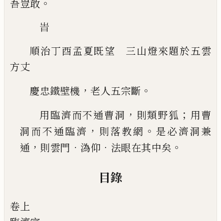
。
吾豈敢
旹
順治丁酉孟夏既望 三山燈來題於五雲
方丈
，
。
慶忠鐵壁機
老人五宗斷
，
；
用臨濟而不通曹洞
則類野狐
用曹
，
。
洞而不通臨
濟
則落教網
是必濟洞兼
，
．
．
。
通
則雲門
溈仰
法眼在
其中矣
目錄
卷上