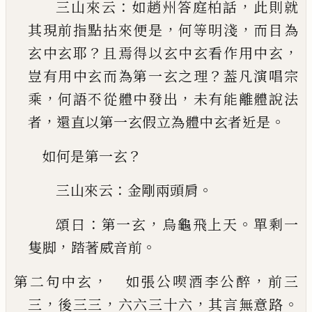
：
，
三山來云
如趙州答庭柏話
此則就
，
，
其現前指點
拈來便是
何等明淺
而目為
？
，
玄中玄耶
且焉得以
玄中玄看作用中玄
？
豈有用中玄而為第一玄之
理
葢凡演唱宗
，
，
乘
何語不從體中發出
未有能離
體說法
，
。
者
還直以第一玄假立為體中玄者近是
？
如何是第一玄
：
。
三山來云
金剛兩頭肩
：
，
。
頌曰
第一玄
烏龜飛上
天
單剩一
，
。
隻脚
踏著威音前
，
，
第二句中玄
如張公喫酒李公醉
前三
，
，
，
。
三
後三三
六六三十六
其言無意路