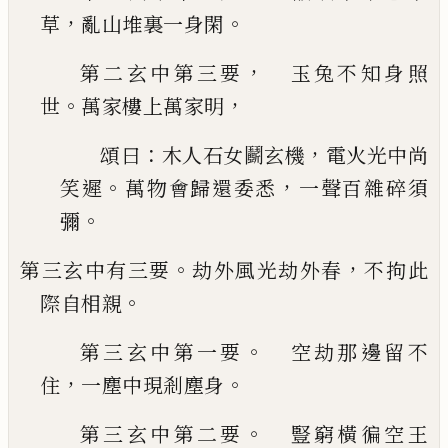
，
。
草
亂山堆裏
一身閑
，
第二玄中第三要
玉兔不知身照
。
，
世
萬家樓上
萬家明
：
，
頌曰
木人石女鬬玄機
電火光中尚
。
，
笑遲
萬物
會歸還委悉
一聲百雜碎須
。
彌
。
，
第三玄中有三要
劫外風光劫外春
不拘此
。
際自相
親
。
第三玄中第一要
空劫那邊留不
，
。
住
一塵中現
剎塵身
。
第三玄中第二要
豎窮橫徧空王