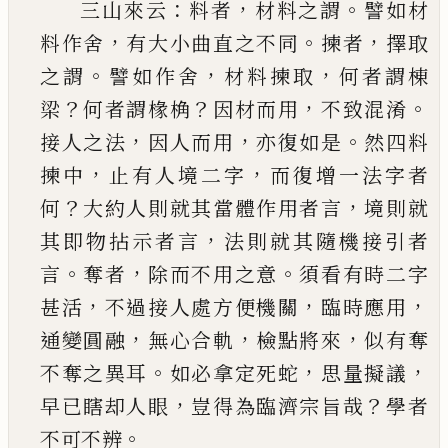
：
，
。
三山來云
料者
材料之謂
譬如材
，
。
，
料作舍
有大小
曲直之不同
揀者
擇取
。
，
，
之謂
譬如作舍
材料揀取
何者謂棟
？
？
，
。
梁
何者謂椽桷
因材而用
不致混淆
，
，
。
接
人之法
因人而用
亦復如是
然四料
，
，
揀中
止有人
境二字
而復增一法字者
？
，
何
大約人則就其當體
作用者言
境則就
，
其即物拈示者言
法則就其隨
機接引者
。
，
。
言
奪者
除而不用之意
須看有時二字
，
，
，
甚活
不過接人處方便機關
臨時應用
，
，
，
通變圓融
無心合軌
檢點將來
似有奪
。
，
，
不奪之異耳
如必拿
定死蛇
思量擬議
，
？
早
已
瞎却人眼
豈得為臨濟宗
旨哉
學者
。
不可不辨