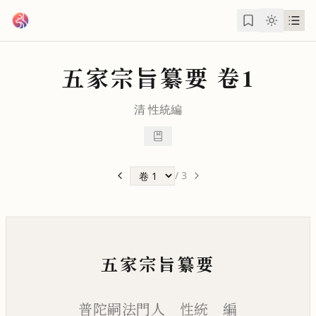
跳到主要內容
五家宗旨纂要
卷1
清
性統
編
/
3
五家宗旨纂要
普陀嗣法門人 性統 編