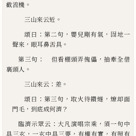
。
截流機
。
三山來云近
：
，
，
頌曰
第二句
嬰兒剛有氣
㘞地一
，
。
聲來
眼耳鼻舌具
：
，
第三句
但看棚頭弄傀儡
抽牽全借
。
裏頭人
：
。
三山來云
差
：
，
，
頌曰
第三句
取火待鑽燧
燎却面
，
？
門毛
到底成何濟
：
，
臨濟示眾云
大凡演唱宗乘
須一句中
，
，
，
具三玄
一玄
中具三要
有權有實
有照有