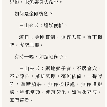
，
。
思惟
未免喪身失命也
？
如何是金剛寶劍
：
。
三山來云
逢妖便斬
：
，
。
頌曰
金剛寶劍
無容思算
直下揮
，
。
時
虗空血濺
，
。
有時一喝
如踞地獅子
：
，
，
三山來云
踞地獅子者
不居窟穴
，
，
，
不立窠臼
威雄
蹲踞
毫無依倚
一聲哮
，
，
，
吼
羣獸腦裂
無你挨拶處
無你迴避
，
，
，
，
處
稍犯當頭
便落牙爪
如香象奔波
。
無
有當者