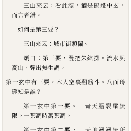
：
，
，
三山來云
看此頌
猶是擬體中玄
。
而言者錯
？
如何是第三要
：
。
三山來云
城市街頭閙
：
，
。
頌曰
第三要
漫把朱絃
操
流水與
，
。
高山
彈出無生調
，
。
第一玄中有三要
木人空裏翻筋斗
八面玲
？
瓏知是
誰
。
第一玄中第一要
青天腦裂霜無
。
。
限
一葉凋時
萬葉凋
，
第一玄中第二要
天地漫漫無所