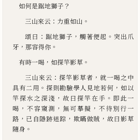
？
如何是踞地獅子
：
。
三山來云
力重如山
：
，
。
頌曰
踞地獅子
觸著便起
突出爪
，
。
牙
那容得你
，
。
有時一喝
如探竿影草
：
，
三山來云
探竿影草者
就一喝之中
。
，
具有二用
探
則勘驗學人見地若何
如以
，
。
竿探水之深淺
故曰
探竿在手
即此一
，
，
，
喝
不容窺測
無可摹擬
不待別
行一
，
，
，
路
已
自隱跡迷踪
欺瞞做賊
故曰影草
。
隨身