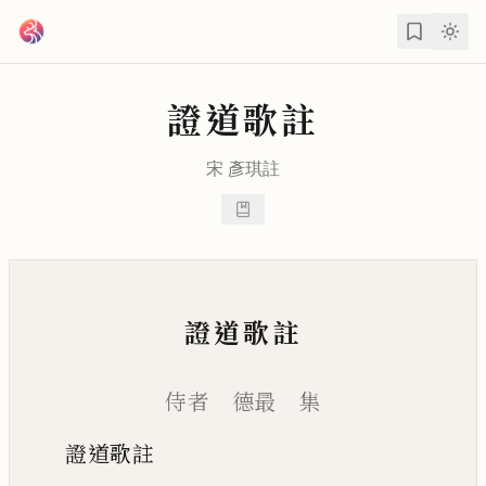
跳到主要內容
證道歌註
宋
彥琪
註
證道歌註
侍者 德最 集
證道歌註