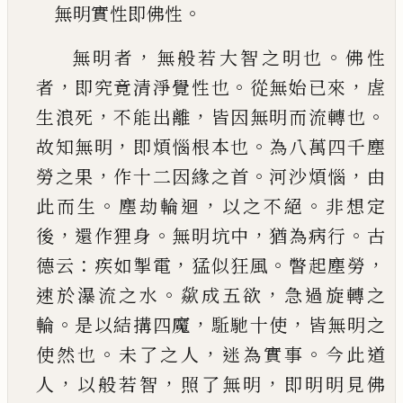
。
無明實性即佛性
，
。
無明者
無般若大智之明也
佛性
，
。
，
者
即究竟清淨
覺性也
從無始
已
來
虗
，
，
。
生浪死
不能出離
皆因無
明而流轉也
，
。
故知無明
即煩惱根本也
為八萬四
千塵
，
。
，
勞之果
作十二因緣之首
河沙煩惱
由
。
，
。
此而
生
塵劫輪迴
以之不絕
非想定
，
。
，
。
後
還作狸身
無明
坑中
猶為病行
古
：
，
。
，
德云
疾如掣電
猛似狂風
瞥起
塵勞
。
，
速於瀑流之水
歘成五欲
急過旋轉之
。
，
，
輪
是
以結搆四魔
駈馳十使
皆無明之
。
，
。
使然也
未了之
人
迷為實事
今此道
，
，
，
人
以般若智
照了無明
即明
明見佛