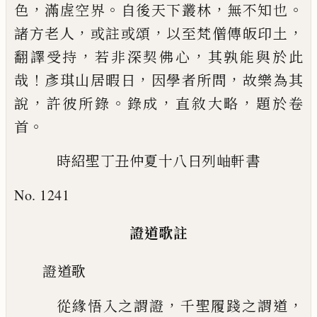
，
。
，
。
色
滿虗空界
自後天下叢林
無不知
也
，
，
，
諸方老人
或註或頌
以至梵僧傳皈印土
，
，
翻譯受
持
若非深契佛心
其孰能與於此
！
，
，
哉
彥琪山居暇日
因學者所問
故樂為其
，
。
，
，
說
許彼所錄
錄成
直敘大略
題於卷
。
首
時紹聖丁丑仲夏十八日列岫軒書
No. 1241
證道歌註
證道歌
，
，
從緣悟入之謂證
千聖履踐之謂道