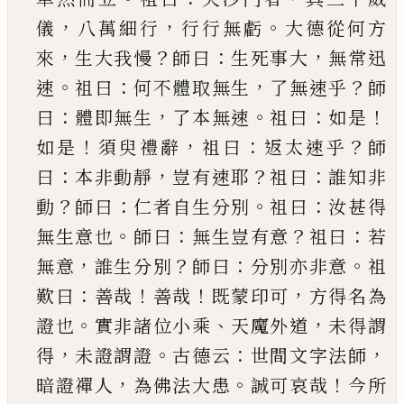
，
，
。
儀
八萬細行
行行無虧
大德從何方
，
？
：
，
來
生大我慢
師曰
生死事
大
無常迅
。
：
，
？
速
祖曰
何不體取無生
了無速乎
師
：
，
。
：
！
曰
體即無生
了本無速
祖曰
如是
！
，
：
？
如是
須臾禮辭
祖
曰
返太速乎
師
：
，
？
：
曰
本非動靜
豈有速耶
祖曰
誰知
非
？
：
。
：
動
師曰
仁者自生分別
祖曰
汝甚得
。
：
？
：
無生意也
師曰
無生豈有意
祖曰
若
，
？
：
。
無意
誰生分別
師曰
分
別亦非意
祖
：
！
！
，
歎曰
善哉
善哉
既蒙印可
方得名為
。
、
，
證也
實非諸位小乘
天魔外道
未得謂
，
。
：
，
得
未證謂
證
古德云
世間文字法師
，
。
！
暗證禪人
為佛法大患
誠可哀哉
今所