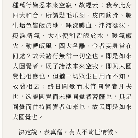
，
：
種萬行皆悉本來空
寂
故經云
我今此身
，
、
、
四大和合
所謂髮毛爪齒
皮
肉筋骨
髓
，
、
、
生垢色皆皈於地
唾涕膿血
津液涎沫
、
，
痰淚精氣
大小便利皆皈於水
暖氣皈
，
，
，
火
動轉皈
風
四大各離
今者妄身當在
？
。
何處
故云諸行無常
一切空也
即是如來
，
，
大圓覺者
既了諸法本來空
寂
即與大圓
，
，
覺性相應也
但猶一切眾生日用而
不知
：
故裴相云
終日圓覺而未甞圓覺者凡夫
，
，
也
欲證圓覺而未極圓覺者菩薩也
具足
，
圓覺而住
持圓覺者如來也
故云即是如來
。
大圓覺也
，
，
。
決定說
表真僧
有人不肯任情徵