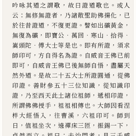
，
。
吟咏其道之
謂歌
故曰證道歌也
或人
：
，
，
云
無修無證者
乃諸散
聖助佛揚化
已
，
。
，
於往昔證道
不復更證
譬如出礦
黃金
，
．
．
．
．
無復為礦
即寶公
萬回
寒山
拾得
．
。
，
嵩頭陀
傅
大士等是也
即有所證
須求
，
。
師印可
方自得名為
證
自威音王佛
已
前
，
，
即可
自威音王佛
已
後無師
自悟
盡屬天
。
，
然外道
是故二十五大士所證圓通
從佛
。
，
印證
善財參五十三位知識
從知識印
，
，
，
證
乃
至西天此土諸位祖師
遞相印證
，
。
所謂佛佛授手
祖祖相傳也
大師因看涅
，
，
。
柈大經悟入
往曹溪
六
祖印可
師到
，
，
，
，
日
值祖坐次
遶禪床三匝
振錫一下
。
：
，
卓然而立
祖曰
夫沙門者
具三千威