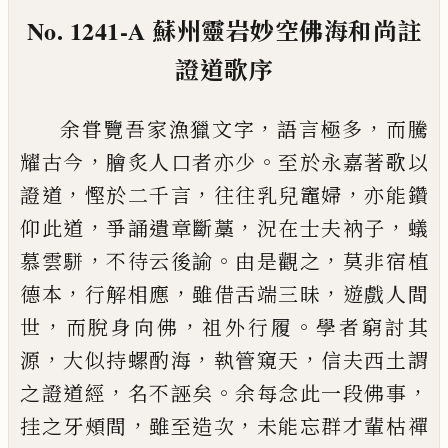
No. 1241-A
蘇州靈岩妙空佛海和尚註
證道歌序
，
，
余甞覽吾家漁獵文字
語言極多
而騰
，
。
耀古今
膾炙
人口者亦少
至於永嘉著歌以
，
，
，
證道
慳於二千言
往
往乳兒竈婦
亦能鑽
，
，
，
仰此道
爭誦遺章斷藁
況在士
夫衲子
蟻
，
。
，
慕雲駢
不待云後諭
由是觀之
莫非宿植
，
，
，
德本
行解相應
雖借舌端三昧
遊戲人間
，
，
。
世
而脫身
向佛
祖外行履
學者窮討其
，
，
，
源
大似持螺酌海
執管
窺天
信夫西土謂
，
。
，
之證道經
名不誣矣
余每念此一
段佛事
，
，
挂之牙頰間
雖至造次
未能忘群才輩枯禪