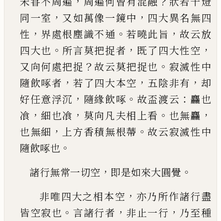
，
？
未甞不周遍
周
遍何曾有混融
狀若千燈
，
，
同一室
又如萬像一鏡
中
四大異名無四
，
。
，
性
界處根塵識不通
若曉此旨
故云放
。
，
，
四大也
所言莫把捉者
既了四大性空
？
。
又
向何處把捉
故云莫把捉也
寂滅性中
，
，
，
隨飲
啄
者
若了四大本空
五陰非有
却
，
。
：
好任意浮沉
隨緣飲
啄
故盃渡云
麤也
，
，
。
，
飡
細也飡
莫向凡夫相上看
也
無麤
，
。
也無細
上方香積無根蔕
故云寂滅性中
。
隨
飲
啄
也
，
。
諸行無常一切空
即是如來大圓覺
，
非唯四大之相本空
亦乃所作諸行盡
。
，
，
皆空寂也
言諸行者
非止一行
乃至種