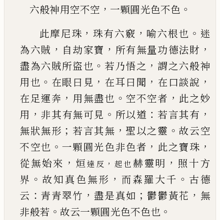
，
。
六般神用空不空
一顆圓光色不色
，
，
。
此摩尼珠
珠有六竅
喻六根也
迷
，
，
，
為六賊
自劫家
寶
所有無量功德法財
。
，
盡為六賊所盜也
若乃悟
之
謂之六般神
。
，
，
，
用也
在眼曰見
在耳曰聞
在口談
說
，
。
，
在足運奔
用無盡也
空不空者
此之妙
，
。
：
，
用
非其
有無可見
所以道
若言其有
；
，
。
無狀無形
若言其無
聖
以
之靈
故云空
。
，
，
不空也
一顆圓光色非色者
此
之寶珠
，
，
從無始來
烜
赫靈明
照十方
，
達反
起也
。
，
。
界
故知
真色無形
而森羅大千
古德
：
，
；
，
云
青青翠竹
盡是真
如
鬱
鬱
黃花
無
。
。
非般若
故云一顆圓光色不色也