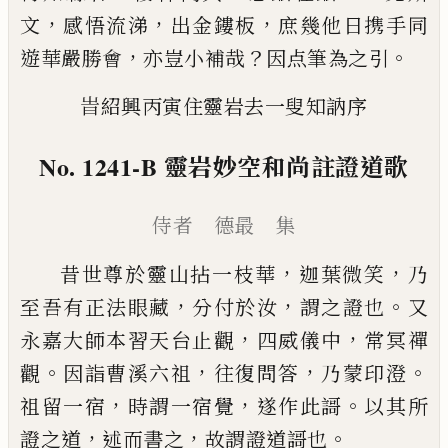
，
，
，
文
感悟流涕
出金
鏤
板
庶幾他日携手同
，
？
。
遊華嚴
勝會
亦豈小補哉
因点筆為之引
旹紹興丙寅住靈岩去一叟知訥序
No. 1241-B
靈岩妙空和尚註證道歌
侍者 德最 集
，
，
昔世尊於靈山拈一枝華
迦葉微笑
乃
，
，
。
至吾有正法
眼藏
分付於汝
謂之證也
又
，
，
永嘉大師本習天台止
觀
四威儀中
常冥禪
。
，
，
。
觀
因詣曹溪六祖
往復問答
乃
蒙印澄
，
，
。
祖留一宿
時謂一宿覺
遂作此謌
以其所
，
，
。
證
之道
述而書之
故謂證道謌也