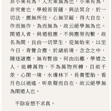
，
，
，
非小乘有為
入大乘無為也
小乘有為
，
，
，
非究竟也
學般若菩薩
與法冥合
於一
，
，
，
，
切法
應無所住
心無
𦊱
礙
得大自在
，
，
。
作而無作
為
而無為
故云絕學無為也
，
，
，
閑道人者
與道相應
不
與塵勞抅繫
故
，
，
，
名為閑
良由一切眾生
從無始來
以至
，
，
，
，
今日
背覺合塵
於諸前境
念念之中
，
，
，
隨逐諸
塵
無有暫捨
何由出離
學道之
，
，
，
人
能轉萬物
不為
萬物所轉
目前千
，
，
，
，
差
心閑一境
水邊林下
長養聖
胎
看
，
，
月色以逍遙
听泉聲而自在
故云絕學無
。
為
閑道人也
。
不除妄想不求真