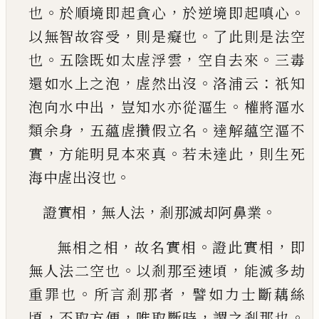
。
，
。
也
於順境即起貪心
於
逆境即起嗔心
，
。
以無智故容受
則是癡也
了此則
是法空
。
，
。
也
五陰既如太虗浮雲
空自去來
三毒
，
。
：
還
如水上之泡
虗然出沒
洛浦云
祇知
，
。
泡向水中出
豈知水亦從漚生
權將漚水
，
。
類余身
五蘊虗攢假
立名
達解蘊空漚不
，
。
，
實
方能明見本來真
若未達
此
則生死
。
海中虗出沒也
，
，
。
證實相
無人法
剎那滅却阿鼻業
，
。
，
無相之相
故名實相
證此實相
即
。
，
無人法二空也
以剎那至速頃
能滅多劫
。
，
重罪也
所言剎那者
譬
如力士斷藕絲
，
，
，
。
頃
不取方便
唯取斷時
謂之剎那
也