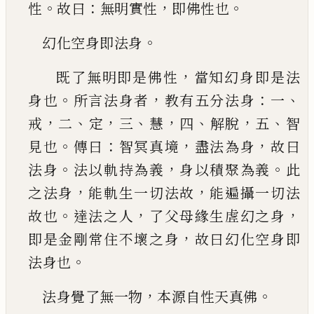
。
：
，
。
性
故曰
無明實性
即佛性也
。
幻化空身即法身
，
既了無明即是佛性
當知幻身即是法
。
，
：
、
身也
所言
法身者
教有五分法身
一
，
、
，
、
，
、
，
、
戒
二
定
三
慧
四
解脫
五
智
。
：
，
，
見也
傳曰
智冥真境
盡法為身
故曰
。
，
。
法身
法以
軌持為義
身以積聚為義
此
，
，
之法身
能軌生一切
法故
能遍攝一切法
。
，
，
故也
達法之人
了父母緣生
虗幻之身
，
即是金剛常住不壞之身
故曰幻化空
身即
。
法身也
，
。
法身覺了無一物
本源自性天真佛