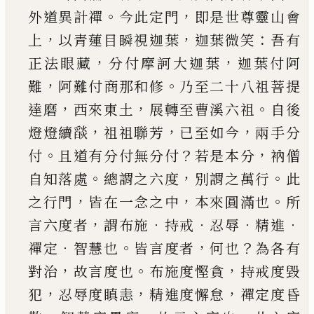
。
，
外道異計禪
今此定門
即是世尊靈山會
，
，
：
上
以
青蓮目瞬視迦葉
迦葉微笑
吾有
，
，
正法眼藏
分付
摩訶大迦葉
迦葉付阿
，
。
難
阿難付商那和修
乃至
二十八祖菩提
，
，
。
達磨
西來東土
展轉至曹溪六祖
自後
，
，
，
燈燈續
𦦨
祖祖聯芳
已
至如今
兩手分
。
？
，
付
且
道有分付無分付
若是本分
衲僧
。
，
。
自知落處
總謂
之六度
別謂之萬行
此
，
，
。
之行門
皆在一念之中
本
來圓滿也
所
，
．
．
．
．
言六度者
謂布施
持戒
忍辱
精進
．
。
，
？
禪
定
智慧也
皆言度者
何也
為各有
，
。
，
對治
故言度也
布施度慳貪
持戒度毀
，
，
，
犯
忍辱度瞋恚
精進度懈
怠
禪定度昏