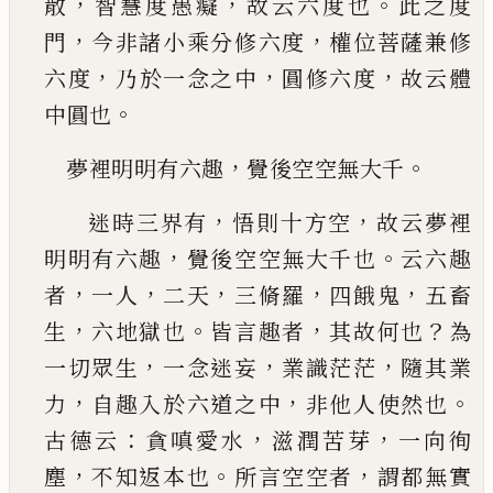
，
，
。
散
智慧度愚癡
故云六度也
此之度
，
，
門
今非諸小乘分修六度
權位菩薩兼修
，
，
，
六度
乃
於一念之中
圓修六度
故云體
。
中圓也
，
。
夢裡明明有六趣
覺後空空無大千
，
，
迷時三界有
悟則十方空
故云夢裡
，
。
明明有六趣
覺後空空無大千也
云六趣
，
，
，
，
，
者
一人
二天
三脩羅
四餓鬼
五畜
，
。
，
？
生
六地獄也
皆言趣者
其故何也
為
，
，
，
一切眾生
一念迷妄
業識茫茫
隨其業
，
，
。
力
自趣入
於六道之中
非他人使然也
：
，
，
古德云
貪嗔愛水
滋
潤苦芽
一向徇
，
。
，
塵
不知返本也
所言空空者
謂都
無實