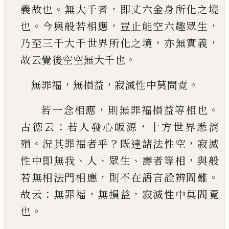
。
，
義故也
無大千者
即丈六金身所化之境
。
，
，
也
今與般若相應
豈止能空六趣眾生
，
，
乃至三千大
千世界所化之境
亦無實義
。
故云覺後空空無大
千也
，
，
。
無罪福
無損益
寂滅性中莫問覔
，
。
若一念相應
則無罪福損益等相也
：
，
古德云
若人
發心皈源
十方世界悉消
。
？
，
殞
況其罪福者乎
既達
諸法性空
寂滅
、
、
、
，
性中即無我
人
眾生
壽者等相
與
般
，
。
若無相法門相應
則不在語言詮辨問難
：
，
，
故云
無罪福
無損益
寂滅性中莫問覔
。
也