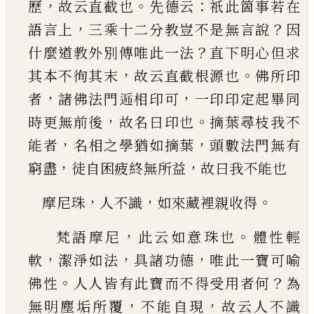
，
。
：
歷
故云直
截也
先德云
祇此箇事若在
，
？
語言上
三乘十二分
教豈不是無言說
因
？
什麼道教外別傳唯此一法
直下明心但求
，
。
其本不徇其末
故云直截根源也
佛所印
，
，
者
諸佛法門
𮞏
相印可
一印印定起畢同
，
。
時更無前後
故名曰印也
摘葉尋枝我不
，
，
能者
名
相之學猶如摘葉
頭數法門無有
，
，
窮盡
徒自困疲
終無所益
故曰我不能也
，
，
。
摩
尼珠
人不識
如來藏裡親收得
，
。
梵語摩尼
此云如意珠也
體性輕
，
，
，
軟
潔淨如法
具
諸功德
唯此一寶可喻
。
？
佛性
人人皆有此寶而不
得受用者何
為
，
，
無明塵垢所覆
不能自現
故云人
不識