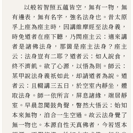
，
，
以般若智照五蘊皆空
無有一物
無
，
，
。
有邊表
無有
名字
強名法身也
昔太原
，
，
孚上座為座主時
因講
維摩經至法身義
，
：
時
免道者在座下聽
乃問座主
云
適來講
，
？
者是諸佛法身
那箇是座主法身
座主
：
？
：
，
云
法身豈有二耶
道者云
如人說食
。
，
。
：
終不濟飢
欲
了心源
以悟為則
師云
，
。
某甲說法身義祇如此
却
請道者為說
道
：
，
，
者云
且輟講三五日
於空室內靜
坐
體
。
，
，
取法身
師一依所言
屏息諸緣
端居靜
。
，
：
室
早
晨忽聞鼓角聲
瞥然大悟云
始知
，
。
本來無物
洎合
一生空過
故云法身覺了
。
，
無一物也
本源自性天
真佛者
今若返本