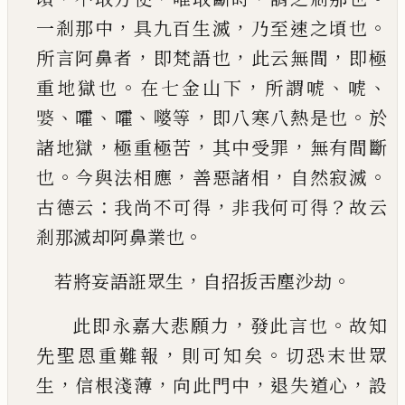
，
，
。
一剎那中
具九百生滅
乃至速之頃也
，
，
，
所言阿
鼻者
即梵語也
此云無間
即極
。
，
、
、
重地獄也
在七金
山下
所謂唬
唬
、
、
、
，
。
𭒂
嚯
嚯
嘙等
即八寒八熱是也
於
，
，
，
諸地獄
極重極苦
其中受罪
無有間斷
。
，
，
。
也
今與法
相應
善惡諸相
自然寂滅
：
，
？
古德云
我尚不可得
非
我何可得
故云
。
剎那滅却阿鼻業也
，
。
若將妄語誑眾生
自招
㧞
舌塵沙劫
，
。
此即永嘉大悲願力
發此言也
故知
，
。
先聖恩重難
報
則可知矣
切恐末世眾
，
，
，
，
生
信根淺薄
向此門中
退失道心
設