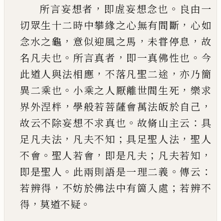
，
。
所言妄想者
即虗妄想念也
良由一
，
切眾生十二
時中攀緣之心無有間斷
心如
，
，
，
念水之龜
意似迎
風之馬
未甞停息
故
。
，
。
名凡夫也
所言真者
即一真
佛性也
今
，
，
此道人與法相應
不落凡聖二途
亦乃
簡
。
，
異二乘也
小乘之人厭離世間生死
樂求
，
，
界外
涅柈
學般若菩薩會萬法皈於自己
。
：
故云不除妄
想不求真也
故脩山主云
具
，
；
，
足凡夫法
凡夫不知
具足聖人法
聖人
。
，
；
，
不會
聖人若會
即是凡夫
凡夫
若知
。
。
：
即是聖人
此兩則語是一理二義
傳云
，
；
若辨
得
不妨於佛法中有箇入處
若辨不
，
。
得
莫道不疑