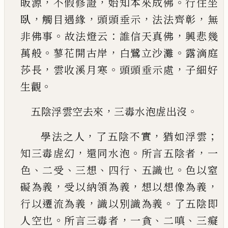
，
，
。
皈源
不假修證
始知本來成佛
行住坐
，
，
，
，
臥
觸目遇緣
頭頭垂示
法法齊彰
無
。
：
，
非佛
事
故法燈云
誰信天真佛
興悲幾
。
，
。
萬般
蓼花開古
岸
白鷺立沙灘
露滴庭
，
。
，
莎長
雲收溪月寒
頭頭垂
示處
子細好
。
生觀
，
。
五陰浮雲空去來
三毒水泡虗出沒
，
，
；
學法之人
了五陰不實
猶如浮雲
，
。
，
知三毒虗幻
還
同水泡
所言五陰者
一
、
、
、
、
。
色
二受
三想
四行
五識也
色以窒
，
，
，
礙為義
受以納
領
為義
想以想像為義
，
。
行
以遷流為義
識以別識為義
了五陰即
。
，
、
、
人空也
所
言三毒者
一貪
二嗔
三癡