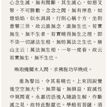
，
，
，
心念生滅
無有間斷
其生
滅心
如
惡叉
，
，
，
，
聚
不可勝數
念念之間
無有停息
如
，
，
，
燈焰焰
似水涓涓
行則心稱十方
坐則
，
，
。
意攀三世
故云誰無念
誰無生也
若實
，
，
，
無生
無不生者
若實
曉得無生之理
即
，
。
不染一切諸法生相
無妨萬法
之生也
脩
：
，
。
山主云
萬法無生相
一年一度春
故云
，
。
若實無生
無不生也
，
。
喚取機關木人問
求佛施功早晚成
，
。
重為譬出
令其易曉也
上來因說覺
，
，
，
後空空無大
千
無罪福
無損益
寂滅性
。
，
中莫問覔
永嘉切恐後
人隨語生解
作斷
，
。
，
滅之見
故特此點竄也
學般若
菩薩
須