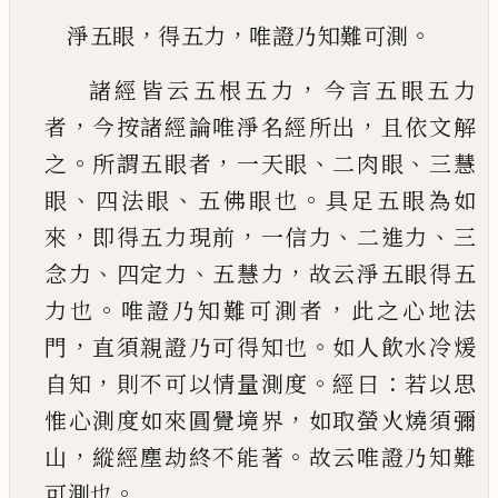
，
，
。
淨五眼
得五力
唯證乃知難可測
，
諸經皆云五根五力
今言五眼五力
，
，
者
今按諸經
論唯淨名經所出
且依文解
。
，
、
、
之
所謂五眼者
一天
眼
二肉眼
三慧
、
、
。
眼
四法眼
五佛眼也
具足五眼為
如
，
，
、
、
來
即得五力現前
一信力
二進力
三
、
、
，
念力
四定
力
五慧力
故云淨五眼得五
。
，
力也
唯證乃知難可
測者
此之心地法
，
。
門
直須親證乃可得知也
如人
飲水冷煖
，
。
：
自知
則不可以情量測度
經曰
若以思
，
惟心測度如來圓覺境界
如取螢火燒須彌
，
。
山
縱
經塵劫終不能著
故云唯證乃知難
。
可測也