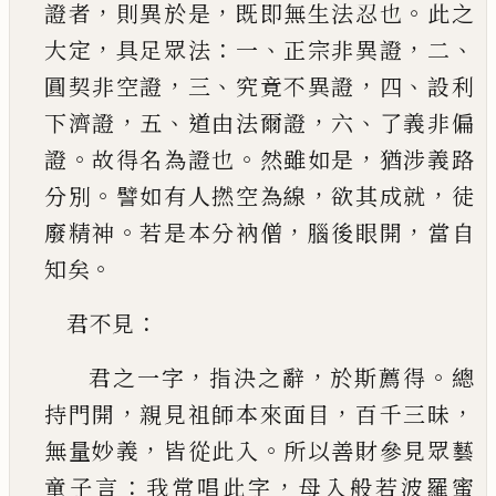
，
，
。
證者
則異於是
既即無生法忍也
此之
，
：
、
，
、
大定
具足眾法
一
正宗非異證
二
，
、
，
、
圓契非空
證
三
究竟不異證
四
設利
，
、
，
、
下濟證
五
道由法爾證
六
了義非偏
。
。
，
證
故得名為證也
然雖如是
猶涉義
路
。
，
，
分別
譬如有人撚空為線
欲其成就
徒
。
，
，
廢精神
若是本分衲僧
腦後眼開
當自
。
知矣
：
君不見
，
，
。
君之一字
指決之辭
於斯薦得
總
，
，
，
持門開
親見祖
師本來面目
百千三昧
，
。
無量妙義
皆從此入
所以
善財參見眾藝
：
，
童子言
我常唱此字
母入般若波
羅蜜