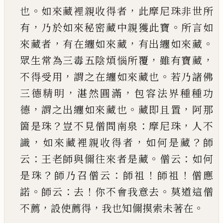
。
，
也
如來藏裡親收得者
此摩尼珠非世所
，
。
有
乃於如來秘密藏中親獲此寶
所言如
，
，
。
來藏者
有
在纏如來藏
有出纏如來藏
，
，
眾生常為三毒五陰
煩惱所覆
雖有寶藏
，
。
不得受用
謂之在纏如來藏
也
若乃諸佛
，
，
三德精明
湛然圓滿
包容法界種種
功
，
。
，
德
謂之出纏如來藏也
藏即且
置
阿那
？
：
，
箇是珠
豈不見僧問南泉
摩尼珠
人不
，
，
？
識
如來藏裡親收
得者
如何是藏
師
：
。
：
云
王老師與儞往來者是藏
僧
云
如何
？
：
！
！
是珠
師乃召僧云
師祖
師祖
僧應
。
：
！
。
諾
師云
去
你不會我意去
莫道這僧
，
，
。
不薦
設使薦得
我也
知儞摸索未著在