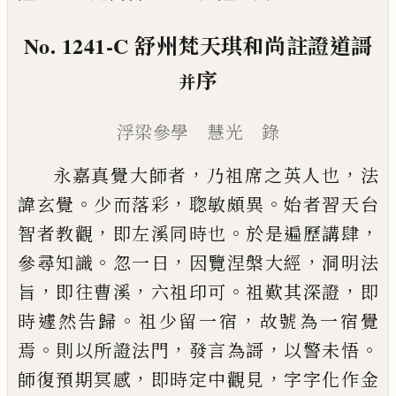
No. 1241-C
舒州梵天琪和尚註證道謌
序
并
浮梁參學 慧光 錄
，
，
永嘉真覺大師者
乃祖席之英人也
法
。
，
。
諱玄覺
少而
落彩
聦敏頗異
始者習天台
，
。
，
智者教觀
即左溪同時
也
於是遍歷講肆
。
，
，
參尋知識
忽一日
因覽涅槃大經
洞明法
，
，
。
，
旨
即往曹溪
六祖印可
祖歎其深證
即
。
，
時遽
然告歸
祖少留一宿
故號為一宿覺
。
，
，
。
焉
則以所證法
門
發言為謌
以警未悟
，
，
師復預期冥感
即時定中觀
見
字字化作金