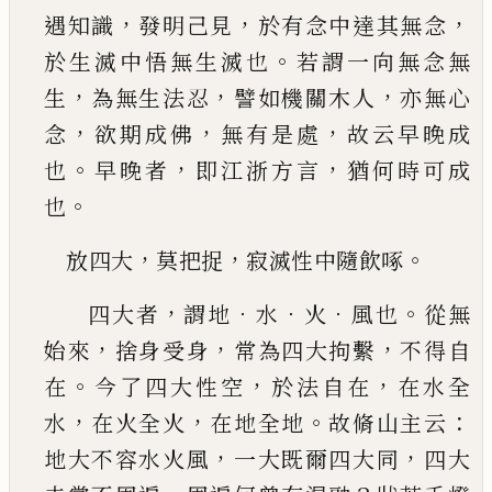
，
，
，
遇知識
發明己見
於有念中達其無念
。
於
生滅中悟無生滅也
若謂一向無念無
，
，
，
生
為無生
法忍
譬如機關木人
亦無心
，
，
，
念
欲期成佛
無有是
處
故云早晚成
。
，
，
也
早晚者
即江
浙
方言
猶何時可
成
。
也
，
，
。
放四大
莫把捉
寂滅性中隨飲
啄
，
．
．
．
。
四大者
謂地
水
火
風也
從無
，
，
，
始來
捨身受身
常為
四大拘繫
不得自
。
，
，
在
今了四大性空
於法自在
在
水全
，
，
。
：
水
在火全火
在地全地
故脩山主云
，
，
地大不
容水火風
一大既爾四大同
四大