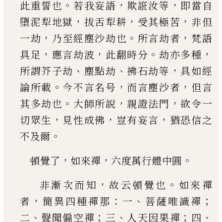
。
，
，
此重誓也
若我妄語
欺誑汝等
即當
自
，
，
，
墮泥犁地獄
拔舌犁耕
受其極苦
非但
，
。
，
一劫
乃
至經塵沙劫也
所言劫者
梵語
，
，
。
，
具足
應言劫波
此
翻時分
劫亦多種
、
、
，
所謂芥子劫
塵點劫
拂石劫等
具如經
。
，
，
論所載
今不言名号
而言塵沙者
但言
。
，
，
其
多劫也
大師所說
親證法門
欲令一
，
，
，
切眾生
見性
成佛
豈有妄言
猶恐信之
。
不及爾
，
，
。
頓覺了
如來禪
六度萬行體中圓
，
。
非漸次而知
故云頓覺也
如來禪
，
：
、
；
者
簡異四種禪
那
一
菩薩唯識禪
、
；
、
；
、
二
聲聞偏空禪
三
人天因果禪
四