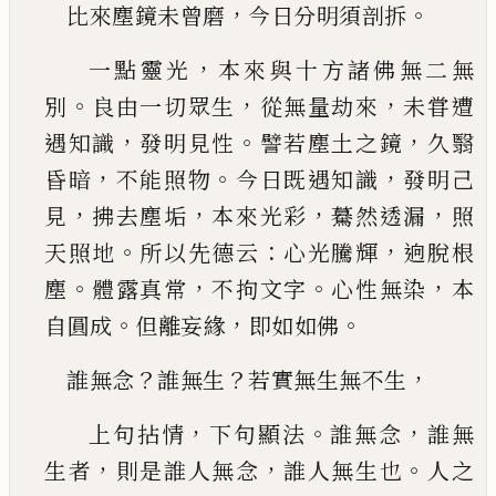
，
。
比來塵鏡未曾磨
今日分明須剖拆
，
一點靈光
本來與十方諸佛無二無
。
，
，
別
良由一切
眾生
從無量劫來
未甞遭
，
。
，
遇知識
發明見性
譬若
塵土之鏡
久翳
，
。
，
昏暗
不能照物
今日既遇知識
發
明己
，
，
，
，
見
拂去塵垢
本來光彩
驀然透漏
照
。
：
，
天照地
所以先德云
心光騰輝
逈脫根
。
，
。
，
塵
體露真常
不拘
文字
心性無染
本
。
，
。
自圓成
但離妄緣
即如如佛
？
？
，
誰無念
誰無生
若實無生無不生
，
。
，
上句拈情
下句顯法
誰無念
誰無
，
，
。
生者
則是誰人
無念
誰人無生也
人之