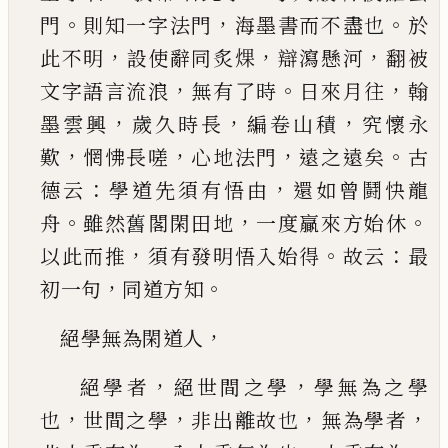
。
，
。
門
則知一字法門
海墨書而不盡也
於
，
，
，
此不
明
設使辭同炙㷄
辯瀉懸河
翻被
，
。
，
文字語言流浪
無有了時
日來月往
翰
，
，
，
墨雲興
歲久時長
編卷山
積
究懷永
，
，
，
。
歎
惘怫長嗟
心地法門
遠之遠矣
古
：
，
德
云
學道先須有悟由
還如曾鬪快龍
。
，
。
舟
雖然舊閣
閑田地
一度贏來方始休
，
。
：
以此而推
須有發明悟
入始得
故云
最
，
。
初一句
同道方知
，
絕學無為閑道人
，
，
絕學者
絕世間之學
學無為之學
，
，
，
，
也
世間之學
非
出離故也
無為學者