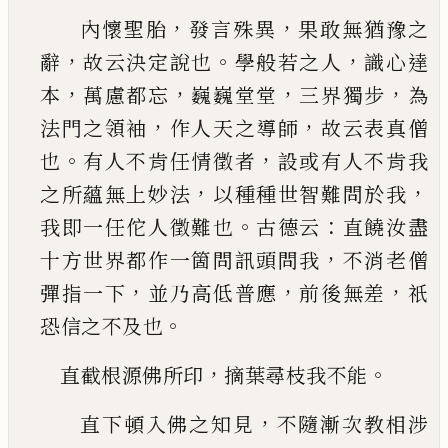
，
，
內懷聖胎
發言殊異
果敢無猶豫之
，
。
，
辭
故云決定
說也
學般若之人
識心達
，
，
，
，
本
萬慮都忘
巍巍堂堂
三界獨步
為
，
，
法門之領袖
作人天之導師
故云表
真僧
。
，
也
有人不肯任情徵者
設或有人不肯我
，
，
之
所蘊無上妙法
以種種世智難問於我
。
：
我即一任
佗人徵難也
古德云
直饒汝盡
，
十方世界都作一
箇問訊頭問我
不消老僧
，
，
，
彈指一下
並乃高低普
應
前後無差
祇
。
恐信之不及也
，
。
直截根源佛所印
摘葉尋枝我不能
，
直下頓入佛之知見
不隨漸次教相涉