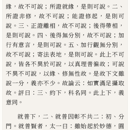
，
；
，
。
、
緣
故不可說
所證就緣
是則可說
二
，
；
，
所證非修
故不可說
能證修起
是則可
。
、
，
；
，
說
三
正證離相
故不可
說
後得帶相
。
、
，
；
是則可說
四
後得無分別
故不可說
加
，
。
、
，
行有意言
是則可說
五
加行觀無分別
；
，
。
故不可說
寄
法表地
是則可說
此上不可
，
，
；
說
皆各不異於可說
以
真理普徧故
可說
，
、
。
不異不可說
以緣
修無性故
是故
下文雖
，
。
：
說一分
義亦不少
故論云
如實滿足攝取
。
：
、
，
。
，
故
評曰
三
約下
科名同
此上下
義
。
意同
，
、
：
、
就普下
二
就普因彰不共二
初
分
。
，
：
，
門
就普賢者
太一
曰
雖始起於妙德
圓