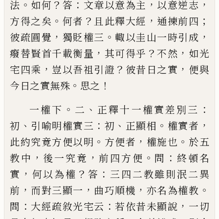
。
？
：
，
，
法
如
何
答
文章以意為主
以意逆志
。
？
，
；
方得之矣
何者
且此
釋大經
通揀前四
，
。
，
彼疏圓覺
獨貶權三
輙以圭山一
時引成
，
？
，
癈替賢首千載衡量
其可得乎
不然
如光
，
？
，
宅
四乘
豈以吾祖引證
彼昔日之實
便與
。
！
今日之實無
殊
思之
。
、
：
一權下
二
正釋十一權實差別三
、
：
、
。
，
初
引喻明權實三
初
正顯相
權實者
。
，
。
此約究竟方便以明
方便者
權施
也
於五
，
，
。
：
教中
後一究竟
前四方便
問
終頓名
，
？
：
實
何以
為權
答
三四二教雖則泯二異
，
，
，
。
前
而對三顯一
曲巧
順機
亦名為權教
：
：
，
問
大經疏敘光宅云
若依昔未顯
說
一切