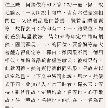
，
？
：
。
種三昧
何獨依海印
答
初一無不攝
故
：
，
地論云
一
切所說十句中
皆有六種差別相
。
，
門也
又出現品是
佛菩提
賢首品謂普賢
。
：
：
、
，
等
故探玄曰
海印有二
一
約
果位
如
，
前差別無盡教法
皆如來海印定中同時炳
，
。
、
，
然
圓明顯現
二
約因位
要普賢等諸大
。
：
，
菩薩方得此
定等
釋曰
雖因果不同
德用
，
：
，
相似
如賢首品疏會虗
空喻云
彼就果行
。
，
此就因德
然普賢行德似同佛果
是故皆以
。
，
。
虗空為量
上下文中皆同此說
思之
然儀
，
。
，
：
式不同
曾無出入
言三昧者
探玄云
等
，
，
，
。
持
離沈浮故
定慧均故
名等也
心不散
，
，
。
，
故
住一境故
名持也
納法
在心
名為正
。