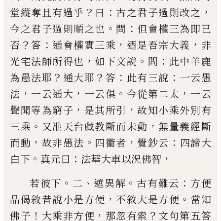
？
：
，
堂縱
奪且有過乎
曰
古之君子過則改之
。
：
今之君子過則
順之也
問
但會權三為即
已
？
：
，
，
否
答
通會權實三乘
迺
是吾宗大義
非
，
。
：
光宅法師所得也
如下文說
問
此中
羊鹿
？
？
：
：
為愚法耶
通大耶
答
此有三說
一云愚
，
，
。
，
法
一云
通大
一云俱
今從第二太
一云
，
，
聲聞等為窮子
是其
所引
故知小乘外別有
。
，
三乘
又准天台藏教斷而未
動
無量義經斷
，
。
，
：
而動
故非愚法
四衢者
覺鈔云
四諦
大
。
：
，
白下
真元曰
法華大車以況佛智
。
、
。
：
若彼下
二
遮異解
古有難云
方便
，
。
品偈敘昔說小是
方便
不敘大是方便
當知
！
，
？
佛子
大乘非方便
那忽有
索
文句第五答