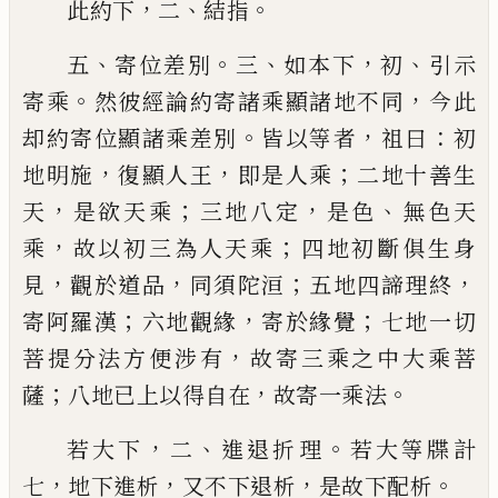
，
、
。
此
約下
二
結指
、
。
、
，
、
五
寄位差別
三
如本下
初
引示
。
，
寄乘
然彼經論約寄
諸乘顯諸地不同
今此
。
，
：
却約寄位顯諸乘差別
皆以
等者
祖曰
初
，
，
；
地明施
復顯人王
即是人乘
二地十善
生
，
；
，
、
天
是欲天乘
三地八定
是色
無色天
，
；
乘
故以初三
為人天乘
四地初斷俱生身
，
，
；
，
見
觀於道品
同須陀洹
五地四諦理終
；
，
；
寄阿羅漢
六地觀緣
寄於緣覺
七地
一切
，
菩提分法方便涉有
故寄三乘之中大乘菩
；
，
。
薩
八地
已
上以得自在
故寄一乘法
，
、
。
若大下
二
進退折
理
若大等牒計
，
，
，
。
七
地下進析
又不下退析
是故下配
析