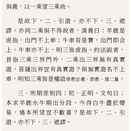
，
。
俱義
以一乘望三乘故
，
、
。
，
、
是故下
二
引證
亦不下
三
遮
。
，
：
謬
亦同二乘俱不得故
者
演義曰
羊鹿是
，
；
，
虗指
出門不上車
牛車若是實
出
門即合
。
，
。
，
上
牛車亦不上
明三皆虗指
約法說者
，
昔指
三乘三界門外
二乘出三界無有真實
，
？
證
菩薩出界
豈有真實證
俱無實證名不上
，
。
車
明知三乘皆是權
設
，
、
尋教至義
即教
理二量
、
：
、
。
：
三
所期差別四
初
正明
文句曰
，
本求羊鹿水牛期出
分段
今得白牛盡於變
，
？
，
、
易
過本所望豈不歡喜
是故
下
二
引
。
，
、
。
證
亦不下
三
遮謬