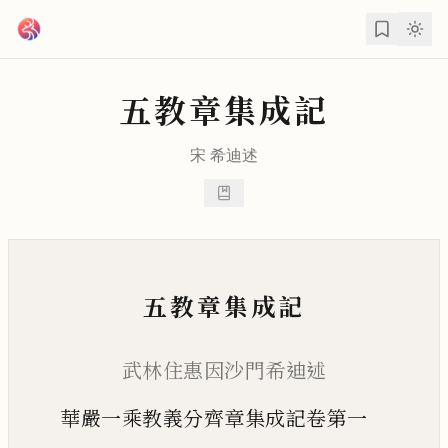
跳到主要內容
五教章集成記
宋
希迪
述
五教章集成記
武林住惠因沙門希迪述
華嚴一乘教義分齊章集成記卷第一