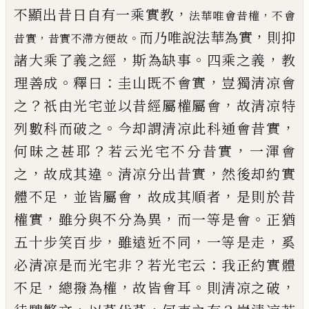
，
不顯出昔日自有一乘實
教
，
法華唯會昔權
不會
，
而乃唯說法華為實
則抑
，
。
昔實
昔實不滯方便故
，
。
，
諸大乘了義之經
斯為缺事
四乘之義
教
。
：
，
理善成
釋
曰
圭山既不會實
豈獨清凉會
？
，
之
祇由光宅並以昔
經屬權屬會
故清凉特
。
，
列數科而破之
今却謂清凉
此科通會昔實
？
，
何昧之甚耶
若云光宅不分昔實
一
渾會
，
。
，
之
故成其違
清凉分出昔實
然後却約實
，
，
，
體不
足
並皆屬會
故成其順者
是則於昔
，
，
。
權實
雖分與不
分為異
而一等是會
正猶
，
，
，
五十步笑百步
雖遠近不
同
一等是走
奚
？
：
必清凉是而光宅非
若光宅云
我正
約實體
，
，
。
，
不足
總撥為權
故皆會耳
則清凉之破