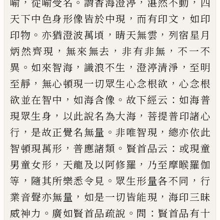
，
。
，
，
喻
從喻受名
謂香海澄渟
湛然不動
四
，
，
天下中色身形像皆於中
現
而有印文
如印
。
，
，
印物
亦猶澄波萬頃
晴天無雲
列
宿星月
，
，
，
炳然齊現
無來無去
非有非無
不一不
。
，
，
，
異
如
來智海
識浪不生
澄渟清淨
至明
，
，
至靜
無心頓現一
切眾生心念根欲
心念根
，
。
：
欲並在智中
如海含像
故
下經云
如海普
，
，
現眾生身
以此說
名為大海
菩提普
印諸心
，
。
，
行
是故正覺名無量
非唯智現
總亦依此
，
。
：
智
頓現萬形
普應諸類
賢首品云
或現童
，
，
男童女形
天
龍及以阿修羅
乃至摩睺羅伽
，
。
，
等
隨其所樂悉令見
眾生形量各不同
行
，
，
業音聲亦無量
如是一切皆能
現
海印三昧
。
。
：
威神力
廣如賢首品疏說
問
賢首品有
十