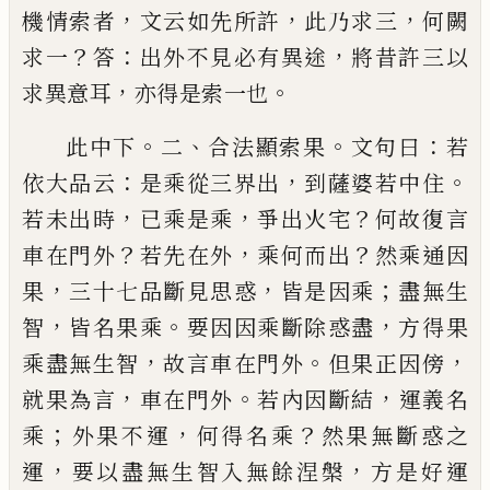
，
，
，
機情索者
文云
如先所許
此乃求三
何闕
？
：
，
求一
答
出外不見必有異
途
將昔許三以
，
。
求異意耳
亦得是索一也
。
、
。
：
此中下
二
合法顯索果
文句曰
若
：
，
。
依大品云
是乘從
三界出
到薩婆若中住
，
，
？
若未出時
已
乘是乘
爭出火
宅
何故復言
？
，
？
車在門外
若先在外
乘何而出
然乘通
因
，
，
；
果
三十七品斷見思惑
皆是因乘
盡無生
，
。
，
智
皆名
果乘
要因因乘斷除惑盡
方得果
，
。
，
乘盡無生智
故言
車在門外
但果正因傍
，
。
，
就果為言
車在門外
若內因
斷結
運義名
；
，
？
乘
外果不運
何得名乘
然果無斷惑之
，
，
運
要以盡無生智入無餘涅槃
方是好運