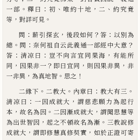
。
：
、
，
、
一部
釋曰
初
唯約十地
二
約究竟
，
。
等
對詳可見
：
，
？
：
問
薪引探玄
後段如何
答
以別為
。
：
？
總
問
奈
何祖自云此義通一部經中大意
：
：
，
答
清凉曰
豈不向
言
宜同果海
有能所
，
？
，
，
同
因果非一
即曰宜同
則因果
非異
非
，
。
！
一非異
為真地智
思之
。
。
：
。
二緣下
二教大
內章曰
教大有三
：
，
清凉曰
一因成就
大
謂慈悲願力為起行
，
。
，
本
故名為因
二因漸成就大
謂聞思慧等
，
。
為出世智因
起之不頓故名為漸
三教
說修
，
，
成就大
謂即修慧真修契實
如於正證可寄