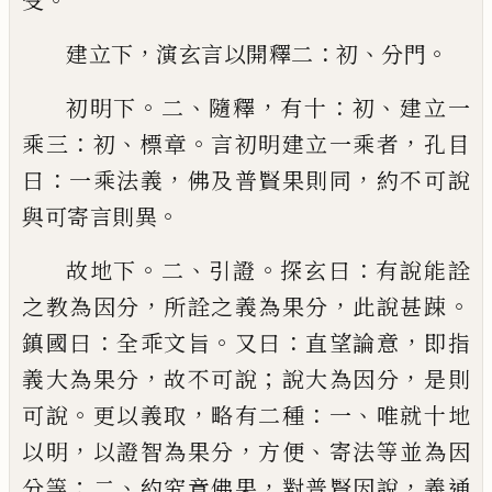
受
，
：
、
。
建立下
演玄言以開釋二
初
分門
。
、
，
：
、
初明下
二
隨釋
有十
初
建立一
：
、
。
，
乘三
初
標章
言初明
建立一乘者
孔目
：
，
，
曰
一乘法義
佛及普賢果則同
約
不可說
。
與可寄言則異
。
、
。
：
故地下
二
引證
探玄曰
有說能詮
，
，
。
之教為因分
所詮
之義為果分
此說甚踈
：
。
：
，
鎮國曰
全乖文旨
又曰
直望
論意
即指
，
；
，
義大為果分
故不可說
說大為因分
是則
。
，
：
、
可說
更以義取
略有二種
一
唯就十地
，
，
、
以明
以證智
為果分
方便
寄法等並為因
；
、
，
，
分等
二
約究竟佛果
對
普賢因說
義通