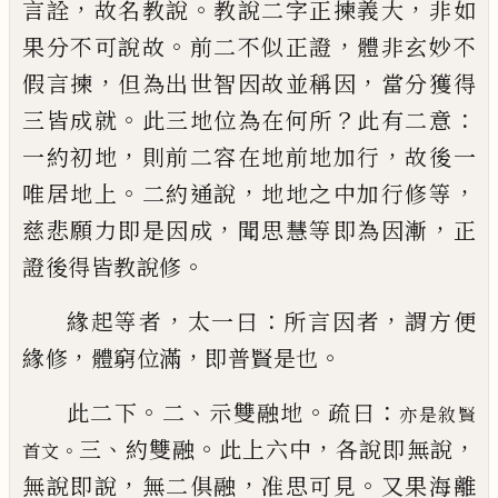
，
。
，
言
詮
故名教說
教說二字正揀義大
非如
。
，
果分不可說
故
前二不似正證
體非玄妙不
，
，
假言揀
但為出世智
因故並稱因
當分獲得
。
？
：
三皆成就
此三地位為在何
所
此有二意
，
，
一約初地
則前二容在地前地加行
故
後一
。
，
，
唯居地上
二約通說
地地之中加行修等
，
，
慈悲
願力即是因成
聞思慧等即為因漸
正
。
證後得皆教
說修
，
：
，
緣起等者
太一曰
所言因者
謂方便
，
，
。
緣修
體窮
位滿
即普賢是也
。
、
。
：
此二下
二
示雙融地
疏曰
亦是敘賢
、
。
，
，
三
約雙融
此上六
中
各說即無說
。
首文
，
，
。
無說即說
無二俱融
准思可見
又果
海離