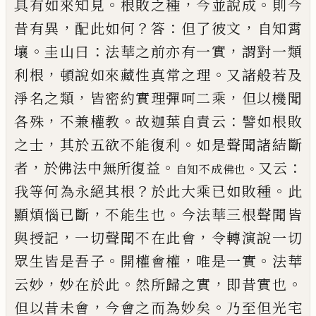
。
，
。
具有如來知見
根敗之種
今並說成
則今
，
？
：
，
昔
有異
配此如何
答
但了彼文
自知霄
。
：
，
壤
圭山曰
法華
之前亦有一實
謂對一類
，
。
利根
頓說如來藏性真常
之理
又諸般若及
，
，
淨名之類
皆密約實理彈呵二乘
但以機聞
，
。
：
各殊
不兼權教
故迦葉自責云
譬如根敗
，
。
之士
其於五欲不能復利
如是聲聞諸結斷
，
。
：
者
於佛
法中無所復益
又云
。
自知不成佛也
？
。
我等何為永絕其根
於
此大乘
已
如敗種
此
，
。
顯煩惱
已
斷
不能生也
今法華
三根聲聞皆
，
，
與授記
一切聲聞不在此會
令轉
演說
一切
。
，
。
眾生皆是吾子
開權會權
唯是一實
法華
，
。
，
。
云妙
妙在於此
然所歸之實
即昔實也
，
。
但以昔未會
今會
之而為妙矣
乃至但光宅