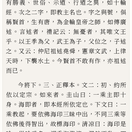
、
、
、
，
有勝
義
世俗
示道
行道之異
如十輪
。
，
。
，
經
次之二字
即教主
名也
字之與號
俱
，
，
，
稱賢首
生有唐
為金輪皇帝之師
如傳廣
。
，
：
，
述
言述者
禮記云
無憂者
其唯文王
。
，
，
，
乎
以王
季為父
武王為子
父
位之
子述
。
：
，
，
之
又云
仲尼祖述堯
舜
憲章文武
上律
，
。
，
天時
下襲水土
今賢首不敢有作
亦祖述
。
而
已
。
、
。
：
、
今將下
三
正釋本
文二
初
約所
。
。
：
依以定宗
如來者
圭
山曰
一乘主即十
。
，
。
：
身
海即者
即本經所依定也
下文
曰
一
，
，
乘教起
要依佛海印三昧中出
不同三乘等
，
。
：
依
佛後得智出
故標海印
清凉曰
海印是