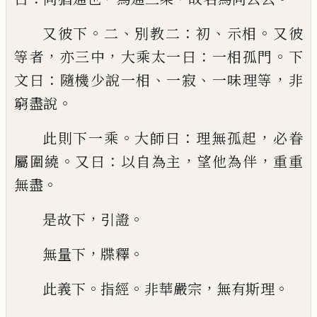
。
、
：
、
。
又彼下
二
別教二
初
示相
又彼
，
，
：
。
等者
亦三中
大乘太
一曰
一相孤門
下
：
、
、
，
文曰
隨機少說一相
一寂
一味理
等
非
。
窮盡說
。
：
，
此則下一乘
大師曰
理無孤起
必眷
。
：
，
，
屬
圍繞
又曰
以自為主
望他為伴
重重
。
無盡
，
。
是故下
引
證
，
。
無量下
牒釋
。
。
，
。
此義下
指經
非華嚴宗
無有斯理