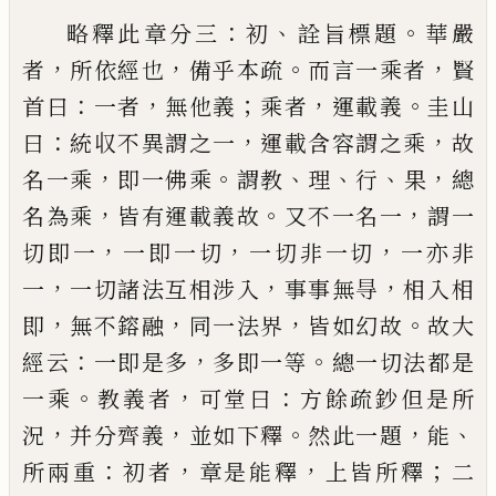
：
、
。
略釋此章分三
初
詮旨標題
華嚴
，
，
。
，
者
所依經也
備乎
本疏
而言一乘者
賢
：
，
；
，
。
首曰
一者
無他義
乘者
運載義
圭山
：
，
，
曰
統収不異謂之一
運載含容謂之乘
故
，
。
、
、
、
，
名一
乘
即一佛乘
謂教
理
行
果
總
，
。
，
名為乘
皆有運載義故
又不一名一
謂一
，
，
，
切即一
一即一切
一切非一切
一
亦非
，
，
，
一
一切諸法互相涉入
事事無㝵
相入相
，
，
，
。
即
無
不鎔融
同一法界
皆如幻故
故大
：
，
。
經云
一即是多
多
即一等
總一切法都是
。
，
：
一乘
教義者
可堂曰
方餘疏
鈔但是所
，
，
。
，
、
況
并分齊義
並如下釋
然此一題
能
：
，
，
；
所兩
重
初者
章是能釋
上皆所釋
二