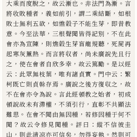
，
。
。
大乘而度脫之
故云漸也
非
法門為漸
言
，
，
，
將收敗種者
義如前引
謂二乘結斷
如
根
，
，
敗士無利五欲
如燋糓子不能生芽
即昔教
。
，
，
意
今
至法華
三根聲聞皆得記別
不在此
，
，
會亦為宣陳
則
燋糓生芽盲龍規聽
死屍再
。
，
起寒
灰
薰熱
而言將収
者
尚未廣說先且行
，
，
。
之
使在會者自欣多幸
故云篤
勵
是以經
：
，
。
：
云
此眾無枝葉
唯有諸貞實
門中云
繁
。
，
柯
既亡則貞榦存焉
廣說之後方復収之
故
。
，
不在會亦
令為說
言此經頓教之始者
初成
，
，
頓說故未有滯權
不須引行
直彰不共顯法
。
，
難思
在會不聞由無因種
若修因種于何不
？
。
：
聞
故云令修見聞種
評曰
縱不信
彼圭
，
，
。
山
則此清凉亦可信矣
勿得妄執
然則可