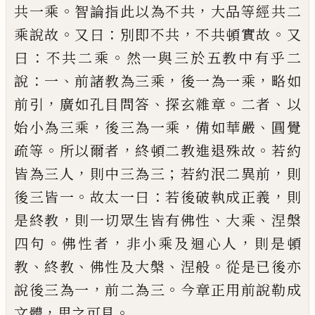
。
，
共一乘
智論指此以
為不共
大品等經共二
。
：
，
。
乘說故
又曰
別即不共
不共
頓實故
又
：
。
曰
不共二乘
然一與三於五教中有乎二
：
、
，
，
說
一
前諸教為三乘
後一為一乘
略如
，
、
。
、
前引
廣如孔
目問答
探玄雜章
二者
以
，
，
、
始小為三乘
後三為一乘
備如華嚴
圓覺
。
，
。
疏等
所以爾者
終頓二教進退殊故
若約
，
；
，
皆為三人
則中三為三
若約泯二異前
則
。
：
，
後三
皆一
故太一曰
若後破執成正義
則
，
、
、
是終教
則一切
眾生皆有佛性
大乘
涅槃
。
，
，
四句
佛性者
非小乘及迴
心人
則是頓
、
、
、
。
教
終教
佛性及大槃
涅般
從是
已
後亦
，
。
說後三為一
前二為三
今章正用前說勒成
，
。
文體
思
之可見