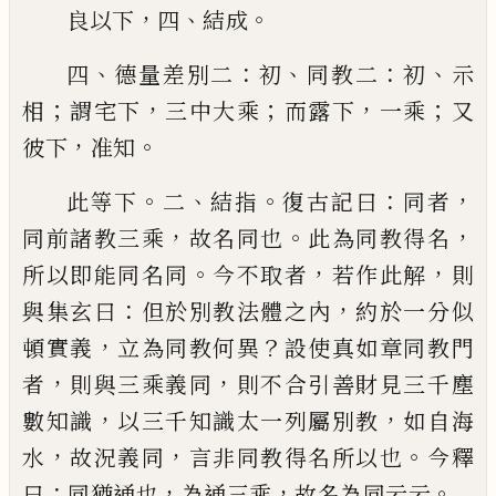
，
、
。
良以下
四
結成
、
：
、
：
、
四
德量差別二
初
同教二
初
示
；
，
；
，
；
相
謂宅下
三中大乘
而露下
一乘
又
，
。
彼下
准知
。
、
。
：
，
此等下
二
結指
復古記曰
同者
，
。
，
同前諸教三乘
故名同也
此為同教得名
。
，
，
所以
即能同名同
今不取者
若作此解
則
：
，
與集玄曰
但於
別教法體之內
約於一分似
，
？
頓實義
立為同教何異
設使真如章同教門
，
，
者
則與三乘義同
則不合引善
財見三千塵
，
，
數知識
以三千知識太一列屬別教
如
自海
，
，
。
水
故況義同
言非同教得名所以也
今釋
：
，
，
。
曰
同
猶通也
為通三乘
故名為同云云