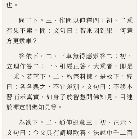
。
也
。
、
：
、
問二下
三
作問以伸釋四
初
二乘
。
：
：
，
有果不索
問
文句
曰
若乘因到果
何意
？
方更索車
，
、
：
、
答依下
二
三車無得應索答二
初
：
、
。
，
立理作答二
一
引
經正答
大乘者
即是
。
，
、
。
，
一乘
若望下
二
約宗料揀
是故
下
經
：
，
。
：
曰
各各與之
不宜差別
文句曰
不移本
，
，
習而示
真實
如身子於智慧開佛知見
目連
。
於禪定開佛知
見等
。
、
：
、
。
為欲下
二
通伸迴意三
初
正示
：
。
文句曰
今文具有請
與歡喜
法說中千二百