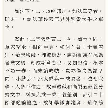
。
、
。
，
如法下
二
以經印定
如法華等者
，
即太一
謂法華經
云三界外別索大牛之車
。
也
：
、
。
：
然此下三雲張聖言三
初
標示
問
，
，
？
：
章家望至
相尚華
瞻
如何
答
十義差
，
，
，
？
別
始末均融
理數應然
庸詎責讓
況為
，
。
，
義豐文約
勒成斯章者也
又如起信
根本
，
，
？
不過
一卷
而末論成帙
豈亦得失為論
：
：
，
問
小鈔云
然大乘
與一乘異者
法相宗
，
。
學
人多不信之
故華嚴藏和尚
製五教義分
，
，
齊文中
料揀大乘一乘十義差別
都引
二十
。
，
餘部經論證之
故知學識寡淺者
難免謗