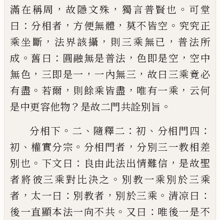
，
，
。
滿在稱周
故隱文殊
獨
言普賢
也
可堂
：
，
，
。
曰
分相者
方便無體
莫不皆空
究
究正
，
，
，
乘坐
斷
法界該攝
則三乘無
已
普法所
。
：
，
，
成
舊曰
圓融無是
普法
色即是空
空中
，
，
，
無色
三即是一
一內無三
故曰
三乘竟必
。
，
，
，
有盡
若爾
則餘乘皆盡
唯有一乘
云何
？
。
是
中更容他物
是故二門共詮別旨
。
、
：
、
：
分相下
二
隨釋二
初
分相門四
、
。
，
初
權實分宗
分相門
者
分別三一教相差
。
：
，
別也
下文曰
良由此法出情難
信
是故聖
。
者將彼三乘對比決之
別教一乘別於三
乘
，
：
，
。
：
者
太一曰
別教者
別於三乘
清凉曰
。
：
後一直顯本
法一向不共
又曰
唯後一是不