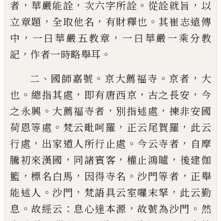
，
，
。
，
者
華嚴能詮
次六字
所詮
從詮就旨
以
，
，
。
立章題
全取他名
有財釋也
其崔
志遠傳
，
，
中
一曰華嚴五教章
一曰華嚴一乘分教
，
。
記
作者一時略舉耳
、
。
。
，
二
國師嘉號
京大薦福寺
京者
大
。
，
，
，
也
總指其處
即有
唐西京
古之長安
今
。
，
，
之永興
大薦福寺者
別指述處
揀非安國
。
，
，
荷恩等處
梵云毗呵羅
正云尾賀羅
此云
，
。
，
行處
出家道人所行止處
今云寺者
自摩
，
，
，
騰初來漢
國
同諸賓客
權止鴻矑
後建伽
，
，
。
，
籃
標名白馬
因得寺
名
沙門等者
正舉
。
，
，
能述人
沙門
梵語具云室囉末拏
此云勤
。
：
，
。
息
故經云
息心達本源
故號為沙門
然