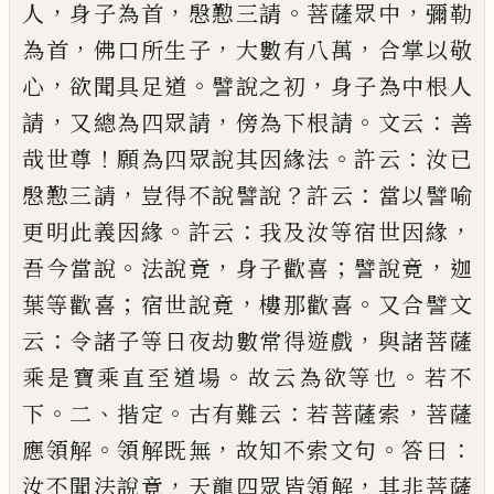
，
，
。
，
人
身子為首
慇懃三請
菩薩
眾中
彌勒
，
，
，
為首
佛口所生子
大數有八萬
合掌以敬
，
。
，
心
欲聞具足道
譬說之初
身子為中根人
，
，
。
：
請
又總為
四眾請
傍為下根請
文云
善
！
。
：
哉世尊
願為四眾說其
因緣
法
許云
汝
已
，
？
：
慇懃三請
豈得不說譬說
許云
當
以譬喻
。
：
，
更明此義因緣
許云
我及汝等宿世因緣
。
，
；
，
吾
今當說
法說竟
身子歡喜
譬說竟
迦
；
，
。
葉等歡喜
宿世
說竟
樓那歡喜
又合譬文
：
，
云
令諸子等日夜劫數常
得遊戲
與諸菩薩
。
。
乘是寶乘直至道場
故云為欲等
也
若不
。
、
。
：
，
下
二
揩定
古有難云
若菩薩索
菩薩
。
，
。
：
應領解
領解既無
故知不索文句
答曰
，
，
汝不聞法說竟
天龍
四眾皆領解
其非菩薩