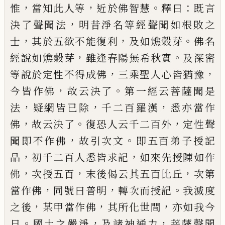
，
，
。
：
惟
當知此人
等
近於佛智慧
釋曰
既言
，
決了聲聞法
明昔淨名等
經聲聞如根敗之
，
，
。
士
其於五欲不能復利
及如燋糓
芽
佛名
，
。
經說如燋糓芽
雖逢春陽無希秋實
及深密
，
，
等說於定性不得成佛
三乘聖人心皆猶豫
，
。
今皆作
佛
故云決了
第一經云菩薩聞是
，
，
，
法
疑網皆
已
除
千
二百羅漢
悉亦當作
，
。
，
佛
故云決了
復恐人云千二百
外
定性聲
，
。
聞即不作佛
故引次文
即五百弟子授記
，
，
品
初千二百人悉皆求記
如來先授陳如作
，
，
，
佛
次授
五百
末後偈云其五百比丘
次第
，
，
。
當作佛
同號曰普
明
轉次而授記
我滅度
，
，
，
之後
某甲當作佛
其所化世
間
亦如我今
。
，
，
日
國土之嚴淨
及諸神通力
菩薩聲聞