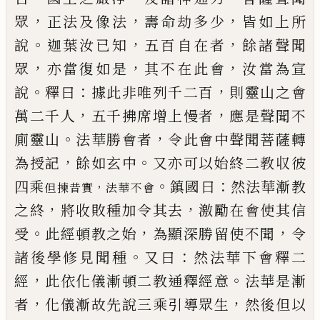
，
，
，
眾
正法及像法
壽命劫多少
皆如上所
。
，
，
說
迦葉汝
已
知
五百自在者
餘諸聲聞
，
，
，
眾
亦當復如是
其不在此
會
汝當為宣
。
：
，
說
釋曰
據此非唯列千二百
則靈山之
會
，
，
萬二千人
五千拂席增上慢者
應是聲聞不
。
，
廁靈
山
法華勝會者
令此會中聲聞菩薩轉
，
。
為授記
餘如
玄中
又亦可以始終二教収彼
。
：
四乘
鎮國
曰
然法華漸教
，
但揀昔實
法華不會
，
，
之終
將收敗種加令其去
激勵在會
使其信
。
，
，
受
此經頓教之始
為顯深勝留使不聞
令
。
：
諸
後學修見聞種
又曰
然法華下會釋二
，
。
經
此依化儀
漸頓二教通釋經意
法華是漸
，
，
者
化儀漸故先說三
乘引導眾生
然後但以