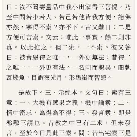
：
，
曰
汝不聞壽量品中我小出家得三
菩提
乃
、
，
至中間若小若大
若
己
若他皆我方便
諸佛
，
？
。
：
亦然
寧得不索
亦不下
古又難曰
二是
。
：
，
方便可言索
文云
唯此一事實
餘二則非
。
，
，
。
真
以此推之
但二索
一
不索
彼又答
：
，
；
曰
被會絕待之唯一
一外更無法
昔待
二
，
。
，
之唯一
一外更有法
一名同而體異
闇執
，
，
。
瓦爍魚
目謂夜光月
形愚
蚩
而智愍
。
、
。
：
是故下
三
示經本
文句曰
索有三
：
、
，
；
、
意
一
大機有感果
之義
機中論索
二
，
；
、
，
情中密求
為得為不得
三
發言索
即是
。
，
慇懃三請也
昔教之中
已
有二求
但未發
，
。
：
言
至
於今日具此三索
問
昔出宅索三是