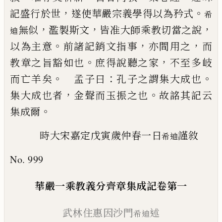
，
。
記盛行於世
遂使
華嚴宗義學得以為矜式
希
，
，
，
無似
濫製斯文
皆准
大師乘教切當之說
迪
。
，
，
以為主意
前諸記銷文指事
亦
間用之
而
。
，
教章之旨豁如也
庶得說聽之家
不至多岐
。
：
。
而亡羊
矣
孟子曰
孔子之謂集大成也
，
。
集大成也者
金聲
而玉振之也
故詺其記云
。
集成爾
時大宋嘉定戊寅歲仲春一日
謹敘
希迪
No. 999
華嚴一乘教義分齊章集成記卷第一
武林住惠因沙門
述
希迪