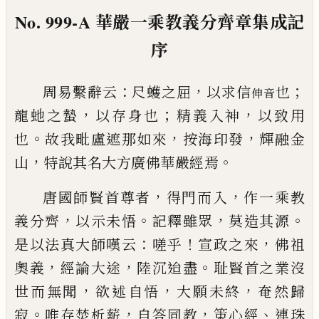
No. 999-A
華嚴一乘教義分齊章集成記
序
：
，
；
周易繫辭云
尺蠖之屈
以求信
也
伸音
，
；
，
龍虵之蟄
以存
身也
精義入神
以致用
。
，
，
也
故我毗盧遮那如來
按海
印發
輝融金
，
。
山
特說其名大方廣佛華嚴經焉
，
，
唐國師賢首尊者
得門而入
作一乘教
，
。
，
。
義分齊
以示
未悟
記釋雖眾
莫造其源
：
！
，
是以法真大師嘆云
嗟乎
宣政之來
佛祖
，
，
。
奧義
經論大途
陸沉迨盡
耻
賢首之業沒
，
，
，
世而無聞
欲述自悟
大願未終
奄然歸
。
，
，
、
寂
唯存焚析薪
自答同教
䇿心經
連珠