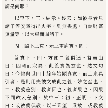
？
謂是何耶
。
、
。
：
以至下
三
結示
經
云
如彼長者見
，
，
諸子等安隱得出火宅
到無畏處
自
謂財富
，
。
無量等
以大車而賜諸子
：
，
。
：
問
臨下三克
示三車虗實
問
。
、
。
答實下
四
方便二義俱通
答圭山
：
，
。
曰
因同而宗異
此
義實為玄也
然文句
：
，
曰
今佛與世四十餘年始顯真
實
而上來具
，
，
。
引者
是則用夫彼文成此之義
妙之至
也
、
。
，
，
二
教義差別
教者因也
義者果也
因果
。
：
、
。
不同故云
差別
於中三
初
正明
下文
：
，
；
曰
或教義俱教
以三乘望
一乘故
或教義